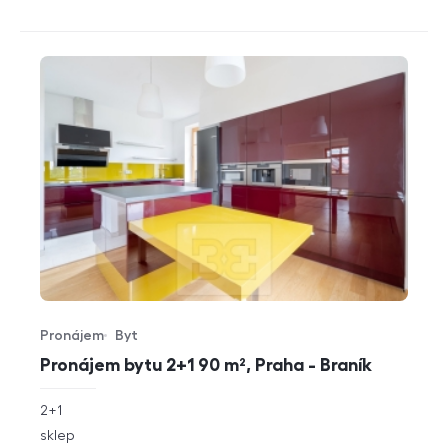
Pronájem
Byt
Typ nabídky
Typ nemovitosti
Pronájem bytu 2+1 90 m², Praha - Braník
rozměry
2+1
dispozice
funkce
sklep