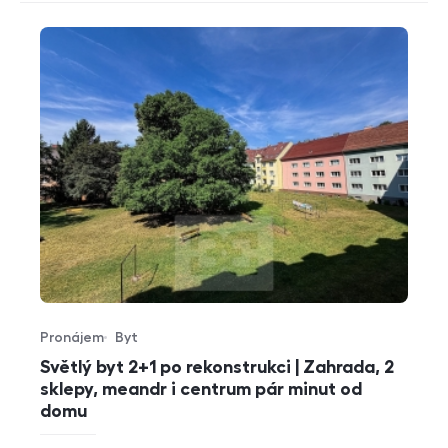
Pronájem
Byt
Typ nabídky
Typ nemovitosti
Světlý byt 2+1 po rekonstrukci | Zahrada, 2
sklepy, meandr i centrum pár minut od
domu