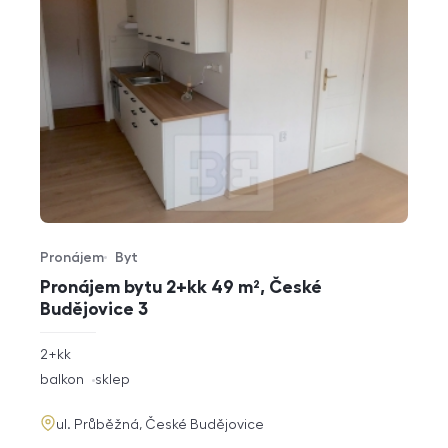
Pronájem
Byt
Typ nabídky
Typ nemovitosti
Pronájem bytu 2+kk 49 m², České
Budějovice 3
rozměry
2+kk
dispozice
funkce
balkon
sklep
adresa
ul. Průběžná, České Budějovice