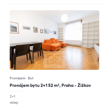
Pronájem
Byt
Typ nabídky
Typ nemovitosti
Pronájem bytu 2+1 52 m², Praha - Žižkov
rozměry
2+1
dispozice
funkce
sklep