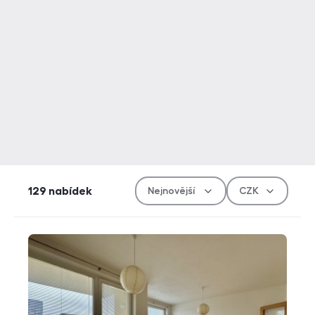
Řazen
Měn
129
nabídek