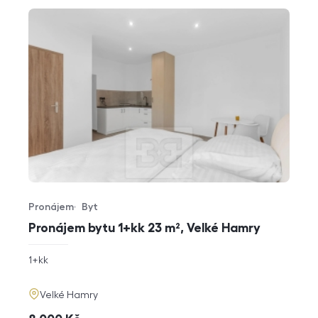
Pronájem
Byt
Typ nabídky
Typ nemovitosti
Pronájem bytu 1+kk 23 m², Velké Hamry
rozměry
1+kk
dispozice
funkce
adresa
Velké Hamry