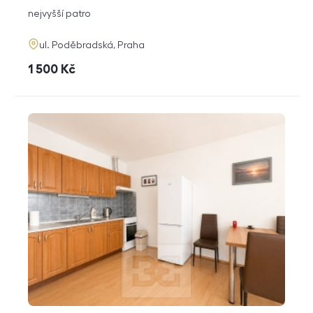
dispozice
funkce
nejvyšší patro
adresa
ul. Poděbradská, Praha
cena
1 500
Kč