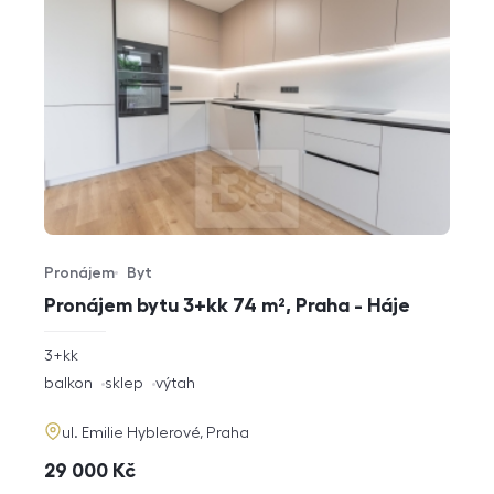
Pronájem
Byt
Typ nabídky
Typ nemovitosti
Pronájem bytu 3+kk 74 m², Praha - Háje
rozměry
3+kk
dispozice
funkce
balkon
sklep
výtah
adresa
ul. Emilie Hyblerové, Praha
cena
29 000
Kč