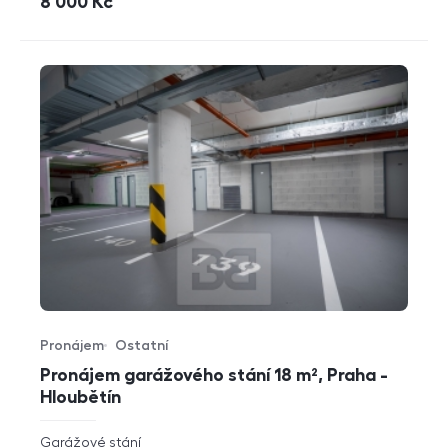
cena
8 000
Kč
Pronájem
Ostatní
Typ nabídky
Typ nemovitosti
Pronájem garážového stání 18 m², Praha -
Hloubětín
rozměry
Garážové stání