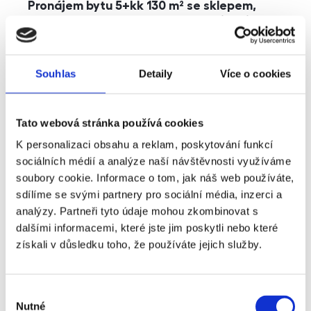
Pronájem bytu 5+kk 130 m² se sklepem,
balkonem a parkováním, Praha - Jinonice
rozměry
5+kk
dispozice
funkce
parkování
balkon
sklep
výtah
Souhlas
Detaily
Více o cookies
adresa
ul. Kohoutových, Praha
Tato webová stránka používá cookies
cena
49 000
Kč
K personalizaci obsahu a reklam, poskytování funkcí
sociálních médií a analýze naší návštěvnosti využíváme
soubory cookie. Informace o tom, jak náš web používáte,
sdílíme se svými partnery pro sociální média, inzerci a
analýzy. Partneři tyto údaje mohou zkombinovat s
dalšími informacemi, které jste jim poskytli nebo které
získali v důsledku toho, že používáte jejich služby.
Výběr
Nutné
souhlasu