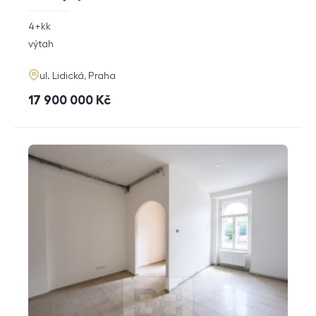
rozměry
4+kk
dispozice
funkce
výtah
adresa
ul. Lidická, Praha
cena
17 900 000
Kč