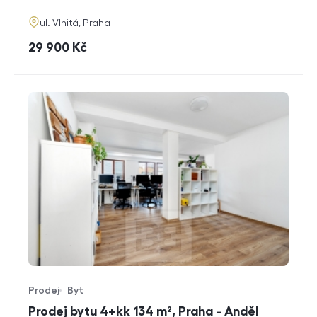
adresa
ul. Vlnitá, Praha
cena
29 900
Kč
Prodej
Byt
Typ nabídky
Typ nemovitosti
Prodej bytu 4+kk 134 m², Praha - Anděl