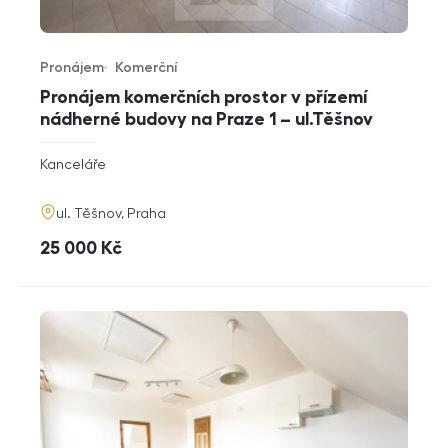
Pronájem
Komerční
Typ nabídky
Typ nemovitosti
Pronájem komerčních prostor v přízemí
nádherné budovy na Praze 1 – ul.Těšnov
rozměry
Kanceláře
dispozice
funkce
adresa
ul. Těšnov, Praha
cena
25 000
Kč