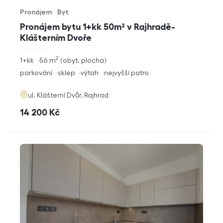
Pronájem
Byt
Typ nabídky
Typ nemovitosti
Pronájem bytu 1+kk 50m² v Rajhradě-
Klášterním Dvoře
2
rozměry
1+kk
56
m
obyt. plocha
dispozice
funkce
parkování
sklep
výtah
nejvyšší patro
adresa
ul. Klášterní Dvůr, Rajhrad
cena
14 200
Kč