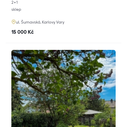
rozměry
2+1
dispozice
funkce
sklep
adresa
ul. Šumavská, Karlovy Vary
cena
15 000
Kč