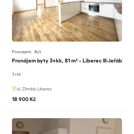
Pronájem
Byt
Typ nabídky
Typ nemovitosti
Pronájem byty 3+kk, 81 m² - Liberec III-Jeřáb
rozměry
3+kk
dispozice
funkce
adresa
ul. Zlínská, Liberec
cena
18 900
Kč