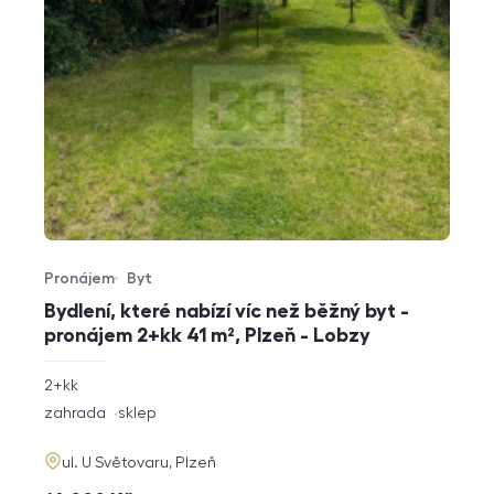
Pronájem
Byt
Typ nabídky
Typ nemovitosti
Bydlení, které nabízí víc než běžný byt -
pronájem 2+kk 41 m², Plzeň - Lobzy
rozměry
2+kk
dispozice
funkce
zahrada
sklep
adresa
ul. U Světovaru, Plzeň