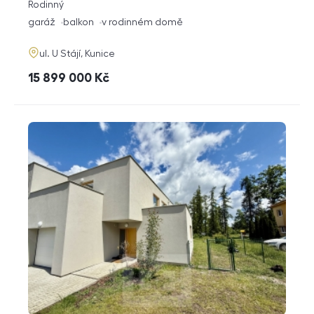
rozměry
Rodinný
dispozice
funkce
garáž
balkon
v rodinném domě
adresa
ul. U Stájí, Kunice
cena
15 899 000
Kč