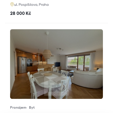
adresa
ul. Pospíšilova, Praha
cena
28 000
Kč
Pronájem
Byt
Typ nabídky
Typ nemovitosti