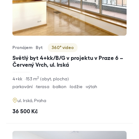
Pronájem
Byt
360° video
Typ nabídky
Typ nemovitosti
Virtuální prohlídka
Světlý byt 4+kk/B/G v projektu v Praze 6 –
Červený Vrch, ul. Irská
2
rozměry
4+kk
153
m
obyt. plocha
dispozice
funkce
parkování
terasa
balkon
lodžie
výtah
adresa
ul. Irská, Praha
cena
36 500
Kč