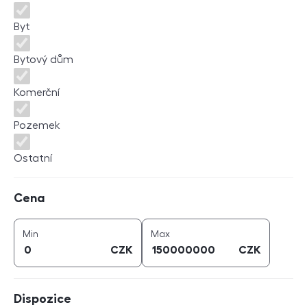
Byt
Bytový dům
Komerční
Pozemek
Ostatní
Cena
Cena
cena (
CZK
)
cena (
CZK
)
Min
Max
CZK
CZK
Dispozice