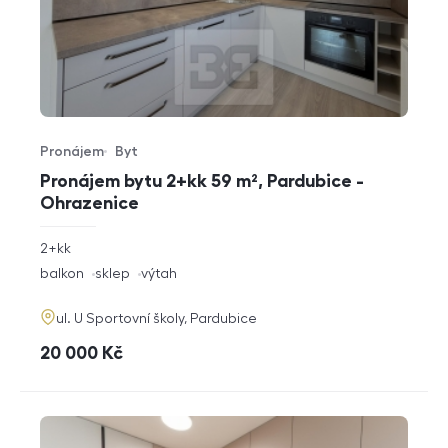
Pronájem
Byt
Typ nabídky
Typ nemovitosti
Pronájem bytu 2+kk 59 m², Pardubice -
Ohrazenice
rozměry
2+kk
dispozice
funkce
balkon
sklep
výtah
adresa
ul. U Sportovní školy, Pardubice
cena
20 000
Kč