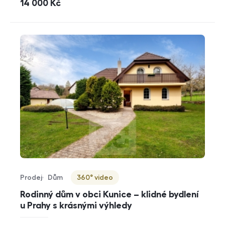
cena
14 000
Kč
Prodej
Dům
360° video
Typ nabídky
Typ nemovitosti
Virtuální prohlídka
Rodinný dům v obci Kunice – klidné bydlení
u Prahy s krásnými výhledy