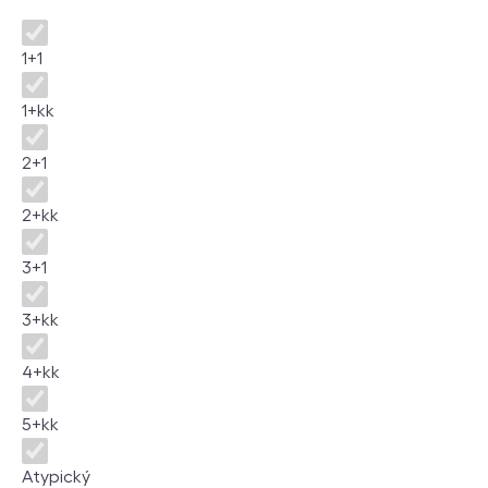
Dispozice
1+1
1+kk
2+1
2+kk
3+1
3+kk
4+kk
5+kk
Atypický