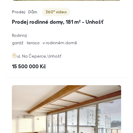
Prodej
Dům
360° video
Typ nabídky
Typ nemovitosti
Virtuální prohlídka
Prodej rodinné domy, 181 m² - Unhošť
rozměry
Rodinný
dispozice
funkce
garáž
terasa
v rodinném domě
adresa
ul. Na Čeperce, Unhošť
cena
15 500 000
Kč