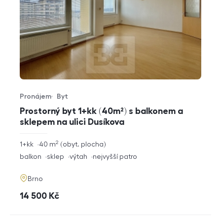
Pronájem
Byt
Typ nabídky
Typ nemovitosti
Prostorný byt 1+kk (40m²) s balkonem a
sklepem na ulici Dusíkova
2
rozměry
1+kk
40
m
obyt. plocha
dispozice
funkce
balkon
sklep
výtah
nejvyšší patro
adresa
Brno
cena
14 500
Kč