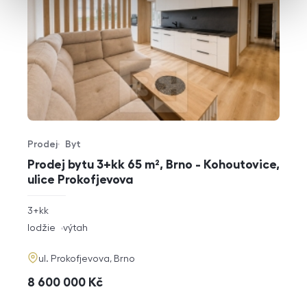
Prodej
Byt
Typ nabídky
Typ nemovitosti
Prodej bytu 3+kk 65 m², Brno - Kohoutovice,
ulice Prokofjevova
rozměry
3+kk
dispozice
funkce
lodžie
výtah
adresa
ul. Prokofjevova, Brno
cena
8 600 000
Kč