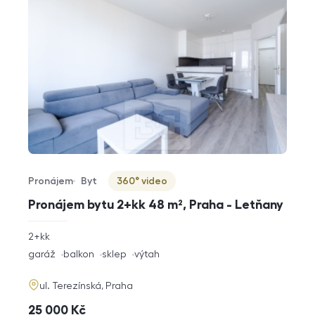
Pronájem
Byt
360° video
Typ nabídky
Typ nemovitosti
Virtuální prohlídka
Pronájem bytu 2+kk 48 m², Praha - Letňany
rozměry
2+kk
dispozice
funkce
garáž
balkon
sklep
výtah
adresa
ul. Terezínská, Praha
cena
25 000
Kč