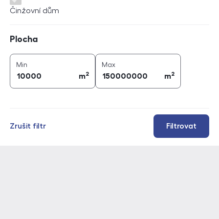
Činžovní dům
Plocha
Plocha
2
2
plocha (
m
)
plocha (
m
)
Min
Max
2
2
m
m
Zrušit filtr
Filtrovat