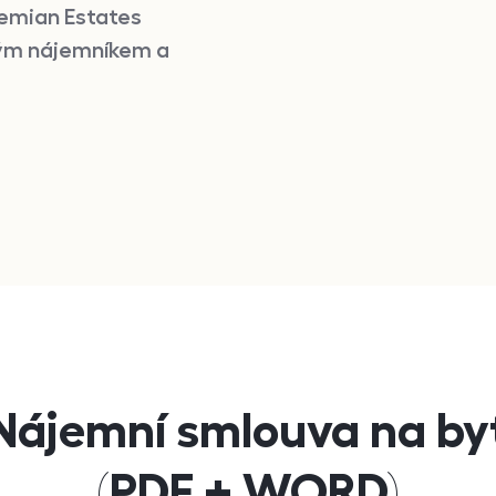
hemian Estates
ivým nájemníkem a
Nájemní smlouva na by
(PDF + WORD)