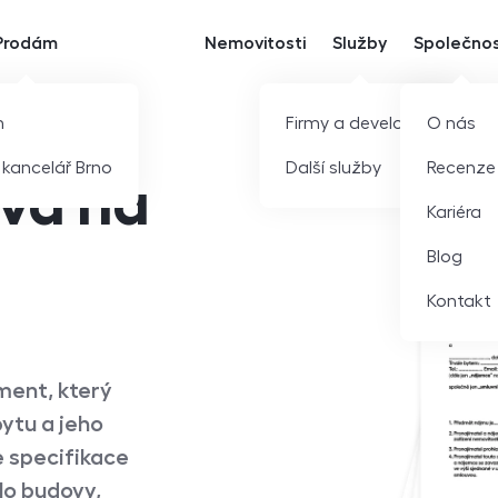
Prodám
Nemovitosti
Služby
Společno
m
Firmy a developeři
O nás
í kancelář Brno
Další služby
Recenze
va na
Kariéra
Blog
Kontakt
ment, který
ytu a jeho
e specifikace
lo budovy,