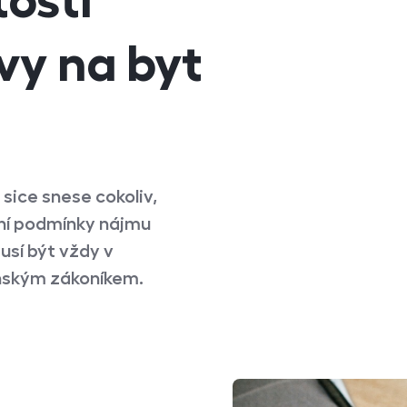
tosti
vy na byt
 sice snese cokoliv,
tní podmínky nájmu
usí být vždy v
nským zákoníkem.