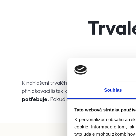
Trval
K nahlášení trvalého pobytu v nájemním bytě
n
Souhlas
přihlašovací lístek k trvalému pobytu. V případ
potřebuje.
Pokud by nájemník neměl nájemní sml
Tato webová stránka použív
K personalizaci obsahu a re
cookie. Informace o tom, jak
tyto údaje mohou zkombinovat