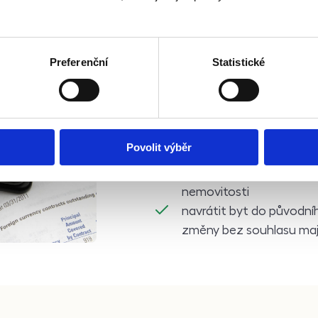
Nájemce má ze zákona p
Preferenční
Statistické
užívat pronajímanou ne
hospodáře a platit náje
nahlásit bez prodlení maj
Povolit výběr
co nejdříve odstraněna
po předchozím oznámení
nemovitosti
navrátit byt do původní
změny bez souhlasu maj