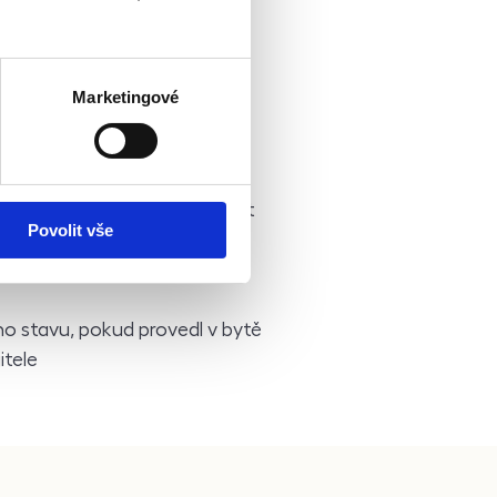
ovinnost:
Marketingové
movitost s péčí řádného
mné
iteli škodu, tak aby mohla být
Povolit vše
 majiteli umožnit vstup do
ho stavu, pokud provedl v bytě
itele