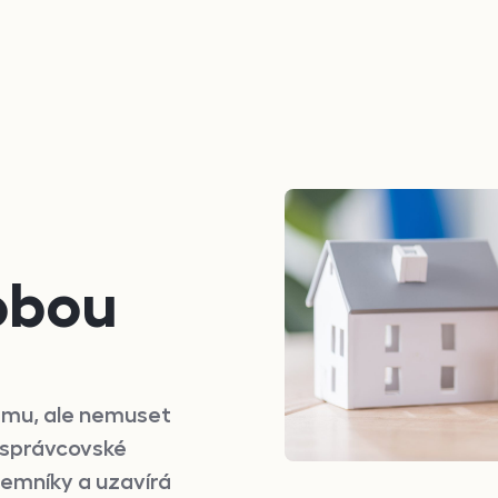
obou
ájmu, ale nemuset
t správcovské
jemníky a uzavírá