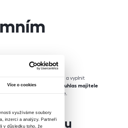
jemním
ký úřad vzít nájemní smlouvu a vyplnit
Více o cookies
louvu podnájemní
, tak již
souhlas majitele
 ověřeným souhlasem majitele.
ěvnosti využíváme soubory
, inzerci a analýzy. Partneři
nájemce bytu
li v důsledku toho, že