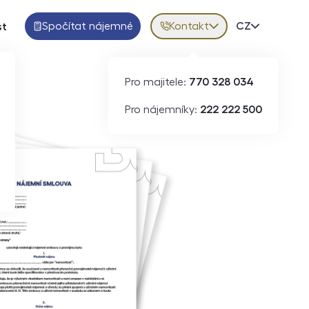
Spočítat nájemné
Kontakt
Volba jazy
CZ
st
Pro majitele:
770 328 034
Pro nájemníky:
222 222 500