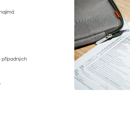
onajímá
ě případných
.