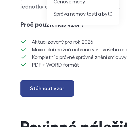
Cenové mapy
jednotky a podlaží, kde se byt nachází.
Správa nemovitostí a bytů
Proč použít náš vzor?
Aktualizovaný pro rok 2026
Maximální možná ochrana vás i vašeho ma
Kompletní a právně správné znění smlouvy
PDF + WORD formát
Stáhnout vzor