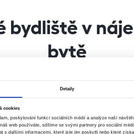
é bydliště v ná
bytě
ení potřeba souhlasu majitele.
Stačí si s sebou na městs
Detaily
ě, že má nájemník místo nájemní
smlouvy podepsanou sm
ouvu, může si trvalý pobyt v bytě zřídit pouze s úředně
á cookies
klam, poskytování funkcí sociálních médií a analýze naší návšt
 náš web používáte, sdílíme se svými partnery pro sociální média
Povinnosti 
 s dalšími informacemi, které jste jim poskytli nebo které získa