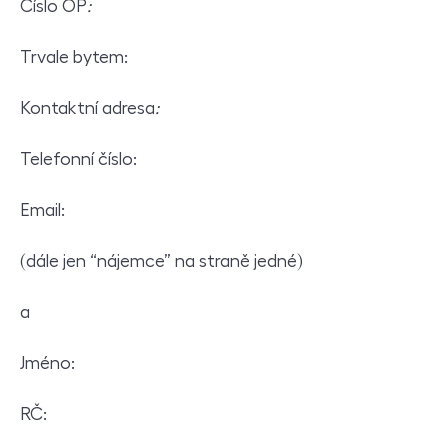
Číslo OP
:
Trvale bytem:
Kontaktní adresa
:
Telefonní číslo:
Email:
(dále jen “nájemce” na straně jedné)
a
Jméno:
RČ: