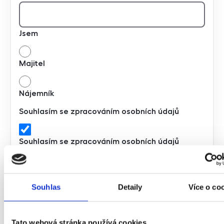
Jsem
Majitel
Nájemník
Souhlasím se zpracováním osobních údajů
Souhlasím se zpracováním osobních údajů
Chci dostávat emailem novinky z realitního trhu
Souhlas
Detaily
Více o co
Chci dostávat emailem novinky z realitního trhu
Tato webová stránka používá cookies