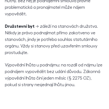
nutný. Bez něj je podnájemní smlouva právně
problematická a pronajímatel může nájem
vypovědět.
Družstevní byt
→ záleží na stanovách družstva.
Někdy je právo podnajímat přímo zakotveno ve
stanovách, jindy je potřeba souhlas statutárního
orgánu. Vždy si stanovy před uzavřením smlouvy
prostudujte.
Výpovědní lhůta u podnájmu: na rozdíl od nájmu lze
podnájem vypovědět bez udání důvodu. Zákonná
výpovědní lhůta činí jeden měsíc (§ 2275 OZ),
pokud si strany nesjednají lhůtu jinou.