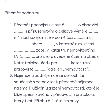
I.
Předmět podnájmu
Předmět podnájmu je byt č. …………. o dispozici
………… s příslušenstvím o celkové výměře ………..
2
m
, nacházejícím se v domě čp.: ……….., ulici:
………………, obec: …………., v katastrálním území
………………….., zaps. v katastru nemovitostí na
LV č. …………. pro shora uvedené území a obec u
Katastrálního úřadu pro …………., katastrální
pracoviště …………. (dále jen „nemovitost“).
Nájemce a podnájemce se dohodli, že
současně s nemovitostí přenechá nájemce
nájemci k užívání zařízení nemovitosti, které je
blíže specifikováno v předávacím protokolu,
který tvoří Přílohu č. 1 této smlouvy.