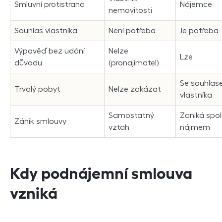
Smluvní protistrana
Nájemce
nemovitosti
Souhlas vlastníka
Není potřeba
Je potřeba
Výpověď bez udání
Nelze
Lze
důvodu
(pronajímatel)
Se souhla
Trvalý pobyt
Nelze zakázat
vlastníka
Samostatný
Zaniká spol
Zánik smlouvy
vztah
nájmem
Kdy podnájemní smlouva
vzniká