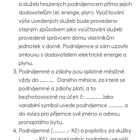
a služeb hrazených podnájemcem přímo jejich
dodavatelům (el. energie, plyn). Vyúčtování
výše uvedených služeb bude provedeno
stejným způsobem jako vyúčtování služeb
provedené správcem domu vlastníkům
jednotek v domě. Podnájemce si sám uzavře
smlouvu s dodavatelem elektrické energie a
plynu.
Podnájemné a zálohy jsou splatné měsíčně
vždy do …………. Daného měsíce, za které se
podnájemné a zálohy platí, a to
bezhotovostně na účet č: ………….. Jako
variabilní symbol uvede podnájemce …………. a
do avíza pro příjemce své jméno a adresu
pronajatého bytu.
Podnájemné (.......... ,- Kč) a poplatky za služby
(.......... ,- Kč) za první měsíc podnájmu ve výši