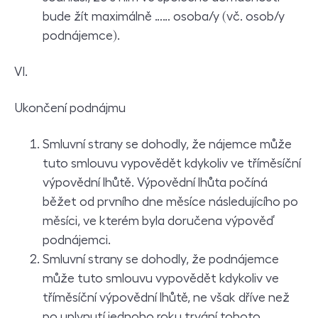
bude žít maximálně …… osoba/y (vč. osob/y
podnájemce).
VI.
Ukončení podnájmu
Smluvní strany se dohodly, že nájemce může
tuto smlouvu vypovědět kdykoliv ve tříměsíční
výpovědní lhůtě. Výpovědní lhůta počíná
běžet od prvního dne měsíce následujícího po
měsíci, ve kterém byla doručena výpověď
podnájemci.
Smluvní strany se dohodly, že podnájemce
může tuto smlouvu vypovědět kdykoliv ve
tříměsíční výpovědní lhůtě, ne však dříve než
po uplynutí jednoho roku trvání tohoto