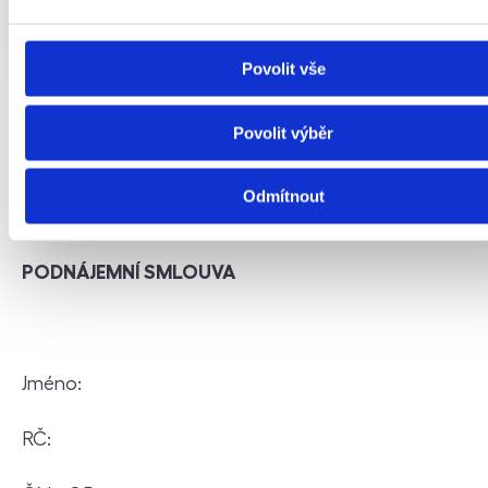
Bohemian Estates pro konkrétní případy
doporučuje využití právní pomoci.
Povolit vše
Povolit výběr
Vzor podnájemní smlouvy
Odmítnout
PODNÁJEMNÍ SMLOUVA
Jméno:
RČ: