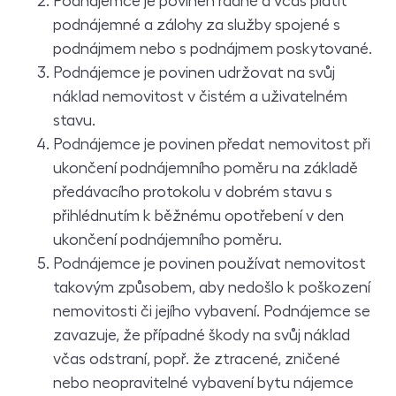
Podnájemce je povinen řádně a včas platit
podnájemné a zálohy za služby spojené s
podnájmem nebo s podnájmem poskytované.
Podnájemce je povinen udržovat na svůj
náklad nemovitost v čistém a uživatelném
stavu.
Podnájemce je povinen předat nemovitost při
ukončení podnájemního poměru na základě
předávacího protokolu v dobrém stavu s
přihlédnutím k běžnému opotřebení v den
ukončení podnájemního poměru.
Podnájemce je povinen používat nemovitost
takovým způsobem, aby nedošlo k poškození
nemovitosti či jejího vybavení. Podnájemce se
zavazuje, že případné škody na svůj náklad
včas odstraní, popř. že ztracené, zničené
nebo neopravitelné vybavení bytu nájemce