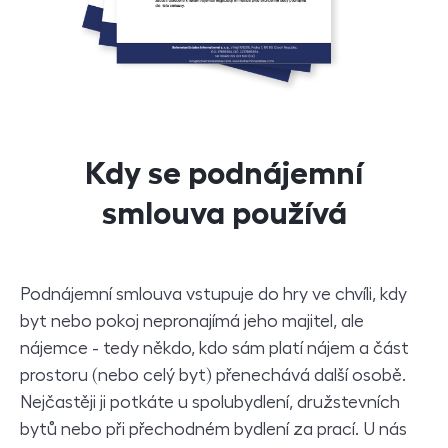
Kdy se podnájemní
smlouva používá
Podnájemní smlouva vstupuje do hry ve chvíli, kdy
byt nebo pokoj nepronajímá jeho majitel, ale
nájemce - tedy někdo, kdo sám platí nájem a část
prostoru (nebo celý byt) přenechává další osobě.
Nejčastěji ji potkáte u spolubydlení, družstevních
bytů nebo při přechodném bydlení za prací. U nás