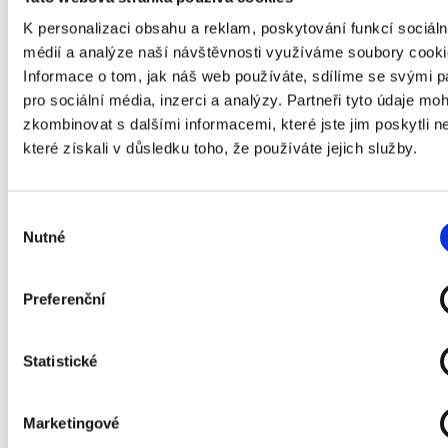
Hidden
K personalizaci obsahu a reklam, poskytování funkcí sociáln
médií a analýze naší návštěvnosti využíváme soubory cooki
Informace o tom, jak náš web používáte, sdílíme se svými p
Typ leadu
pro sociální média, inzerci a analýzy. Partneři tyto údaje mo
zkombinovat s dalšími informacemi, které jste jim poskytli n
které získali v důsledku toho, že používáte jejich služby.
Stáhnout vzor
Výběr
Nutné
souhlasu
Stažením a případným užitím tohoto vzoru
Preferenční
smlouvy souhlasíte s tím, že Bohemian Estates
nenese žádnou odpovědnost za obsah
Statistické
zveřejněného vzoru smlouvy a Bohemian Estates v
žádném případě nevzniká jakákoliv odpovědnost
za škodu vzniknuvší užitím tohoto vzoru smlouvy.
Marketingové
Vzor smlouvy má sloužit k informativním účelům a