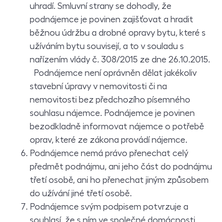
uhradí. Smluvní strany se dohodly, že
podnájemce je povinen zajišťovat a hradit
běžnou údržbu a drobné opravy bytu, které s
užíváním bytu souvisejí, a to v souladu s
nařízením vlády č. 308/2015 ze dne 26.10.2015.
Podnájemce není oprávněn dělat jakékoliv
stavební úpravy v nemovitosti či na
nemovitosti bez předchozího písemného
souhlasu nájemce. Podnájemce je povinen
bezodkladně informovat nájemce o potřebě
oprav, které ze zákona provádí nájemce.
Podnájemce nemá právo přenechat celý
předmět podnájmu, ani jeho část do podnájmu
třetí osobě, ani ho přenechat jiným způsobem
do užívání jiné třetí osobě.
Podnájemce svým podpisem potvrzuje a
souhlasí, že s ním ve společné domácnosti