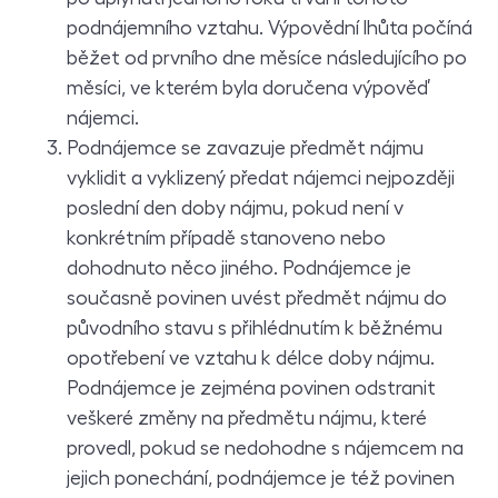
podnájemního vztahu. Výpovědní lhůta počíná
běžet od prvního dne měsíce následujícího po
měsíci, ve kterém byla doručena výpověď
nájemci.
Podnájemce se zavazuje předmět nájmu
vyklidit a vyklizený předat nájemci nejpozději
poslední den doby nájmu, pokud není v
konkrétním případě stanoveno nebo
dohodnuto něco jiného. Podnájemce je
současně povinen uvést předmět nájmu do
původního stavu s přihlédnutím k běžnému
opotřebení ve vztahu k délce doby nájmu.
Podnájemce je zejména povinen odstranit
veškeré změny na předmětu nájmu, které
provedl, pokud se nedohodne s nájemcem na
jejich ponechání, podnájemce je též povinen