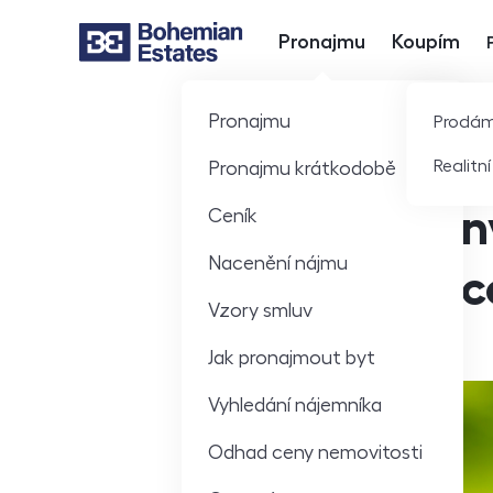
Pronajmu
Koupím
Hlavní nabídka
Pronajmu
Prodá
Realitn
Pronajmu krátkodobě
Byt na i
Ceník
Nacenění nájmu
zhodnoce
Vzory smluv
Jak pronajmout byt
Vyhledání nájemníka
Odhad ceny nemovitosti