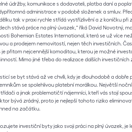
elné údržby, komunikace s dodavateli, platba daní a popla
dypřítomná administrace v podobě složenek a smluv. Pře
lku tak v praxi rychle střídá vystřízlivění a z koníčku př
ech stává práce na plný úvazek,“ říká David Novotný, maji
čnosti Bohemian Estates International, která se už více ne
ou a prodejem nemovitostí, nejen těch investičních. Čas
as je přitom nejcennější komoditou, kterou je možné inves
inností. Mimo jiné třeba do realizace dalších investičních
ticí se byt stává až ve chvíli, kdy je dlouhodobě a dobře 
emníkům se spolehlivou platební morálkou. Největší nočn
 střídači a jinak problematičtí nájemníci, kteří vás stojí sp
ktor bývá zrádný, proto je nejlepší tohoto riziko elimino
 hned na začátku.
ujete investiční byty jako svoji práci na plný úvazek, je l