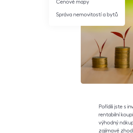
Cenové mapy
Správa nemovitostí a bytů
Pořídili jste s
rentabilní kou
výhodný nákup
zajímavé zhod