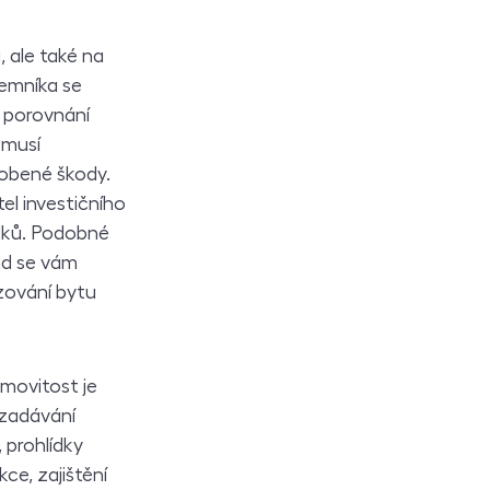
, ale také na
jemníka se
 porovnání
 musí
sobené škody.
el investičního
edků. Podobné
kud se vám
zování bytu
emovitost je
 zadávání
 prohlídky
ce, zajištění