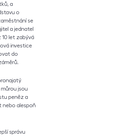
tků, a
dstavu o
i zaměstnání se
tel a jednatel
ž 10 let zabývá
ová investice
tovat do
 záměrů.
pronajatý
í můrou jsou
oustu peněz a
vat nebo alespoň
epší správu