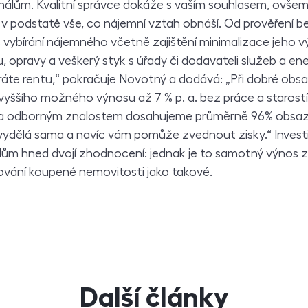
onálům. Kvalitní správce dokáže s vaším souhlasem, ovšem
t v podstatě vše, co nájemní vztah obnáší. Od prověření b
 vybírání nájemného včetně zajištění minimalizace jeho 
 opravy a veškerý styk s úřady či dodavateli služeb a ener
bíráte rentu,“ pokračuje Novotný a dodává: „Při dobré obs
yššího možného výnosu až 7 % p. a. bez práce a starostí
 odborným znalostem dosahujeme průměrně 96% obsaze
 vydělá sama a navíc vám pomůže zvednout zisky.“ Invest
telům hned dvojí zhodnocení: jednak je to samotný výnos 
ování koupené nemovitosti jako takové.
Další články