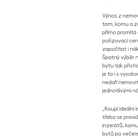
Výnos z nemovi
tom, komu a za
přímo promítá 
pořizovací ce
započítat i ná
Špatný výběr n
bytu tak přic
je to i s vysok
nedaří nemovit
jednotlivými n
„Koupí ideální
třeba se pravi
inzerátů, komu
bytů po večerec