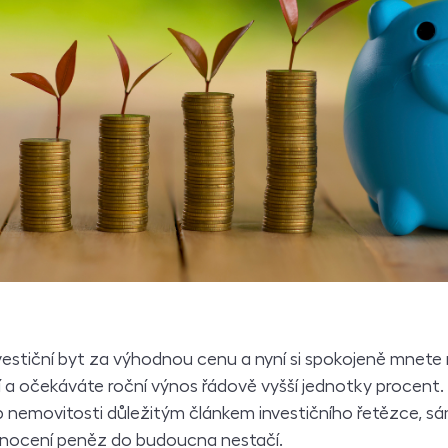
 investiční byt za výhodnou cenu a nyní si spokojeně mnete
pí a očekáváte roční výnos řádově vyšší jednotky procent. 
 nemovitosti důležitým článkem investičního řetězce, sá
nocení peněz do budoucna nestačí.