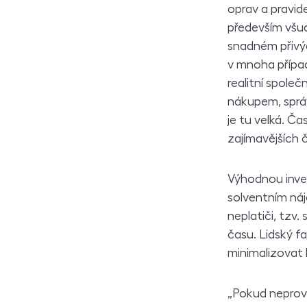
oprav a pravid
především všu
snadném přivýdě
v mnoha případ
realitní spole
nákupem, správ
je tu velká. Č
zajímavějších č
Výhodnou inves
solventním náj
neplatiči, tzv.
času. Lidský fa
minimalizovat
„Pokud neprovoz