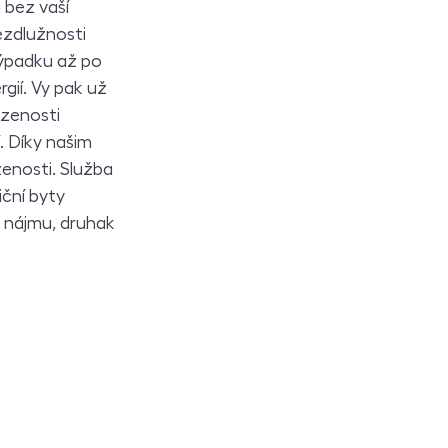
 bez vaší
ezdlužnosti
výpadku až po
gií. Vy pak už
azenosti
. Díky našim
nosti. Služba
iční byty
z nájmu, druhak