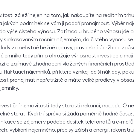
tosti záleží nejen na tom, jak nakoupíte na realitním trhu
 jakých podmínek se vám ji podaří pronajmout. Výběr ná
do výše čistého výnosu. Zatímco u hrubého výnosu jde o
ny s inkasovaným ročním nájemným, do čistého výnosu se
klady za nebytné běžné opravy, pravidelná údržba a způ
ájemníka tedy přímo ohrožuje výnosnost investice a majit
hází o zajímavé zhodnocení vložených finančních prostř
ou fluktuací nájemníků, při které vznikají další náklady, po
ost pronajímat nepřetržitě a máte velké prodlevy v obsa
ájemníky.
 investiční nemovitosti tedy starosti nekončí, naopak. O n
delně starat. Kvalitní správa si žádá poměrně hodně času:
nikace se zájemci v podobě desítek telefonátů a e-mailů,
h, vybírání nájemného, přepisy záloh a energií, rekonstruk