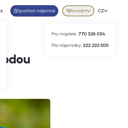
Spočítat nájemné
Kontakt
Volba jazy
CZ
st
Pro majitele:
770 328 034
Pro nájemníky:
222 222 500
etodou
ků