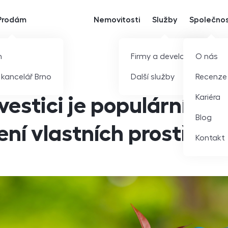
Prodám
Nemovitosti
Služby
Společno
m
Firmy a developeři
O nás
í kancelář Brno
Další služby
Recenze
Kariéra
nvestici je populární m
Blog
ní vlastních prostřed
Kontakt