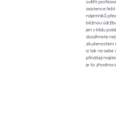
svěřit profesi
asistence řeši
nájemníků přes
běžnou údržbu,
jen v klidu po
dosáhnete nejv
zkušenostem a
si tak na sebe
přinášejí maji
je to zhodnoc