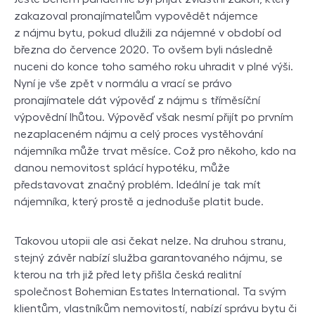
zakazoval pronajímatelům vypovědět nájemce
z nájmu bytu, pokud dlužili za nájemné v období od
března do července 2020. To ovšem byli následně
nuceni do konce toho samého roku uhradit v plné výši.
Nyní je vše zpět v normálu a vrací se právo
pronajímatele dát výpověď z nájmu s tříměsíční
výpovědní lhůtou. Výpověď však nesmí přijít po prvním
nezaplaceném nájmu a celý proces vystěhování
nájemníka může trvat měsíce. Což pro někoho, kdo na
danou nemovitost splácí hypotéku, může
představovat značný problém. Ideální je tak mít
nájemníka, který prostě a jednoduše platit bude.
Takovou utopii ale asi čekat nelze. Na druhou stranu,
stejný závěr nabízí služba garantovaného nájmu, se
kterou na trh již před lety přišla česká realitní
společnost Bohemian Estates International. Ta svým
klientům, vlastníkům nemovitostí, nabízí správu bytu či