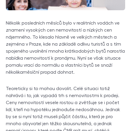
Několik posledních měsíců bylo v realitních vodách ve
znamení vysokých cen nemovitostí a nízkých cen
nájemného. To klesalo hlavně ve velkých městech a
zejména v Praze, kde na základě odlivu turistů a s tím
spojeného uvolnění mnoha krátkodobých bytů narostla
nabídka nemovitostí k pronájmu. Nyní se však situace
pomalu vrací do normálu a vlastníci bytů se snaží
několikaměsíční propad dohnat.
Teoreticky si to mohou dovolit. Celé situaci totiž
nahrává i to, jak vypadá trh s nemovitostmi k prodeji.
Ceny nemovitostí vesele rostou a zvětšuje se i počet
lidí, kteří na hypotéku jednoduše nedosáhnou. Jednak
by se si nyní totiž museli půjčit částku, která je pro
mnoho obyvatel jen těžko skousnutelná, a jednak
nemají úspory, které podle ČNB mít musí, chtějí-li