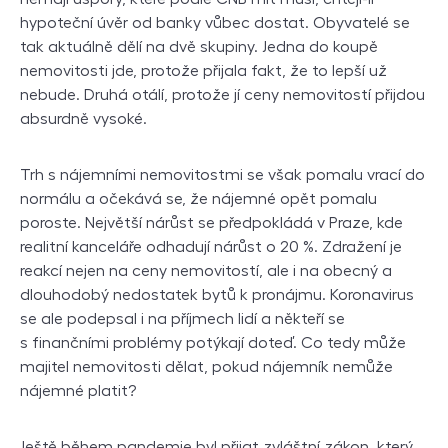
hypoteční úvěr od banky vůbec dostat. Obyvatelé se
tak aktuálně dělí na dvě skupiny. Jedna do koupě
nemovitosti jde, protože přijala fakt, že to lepší už
nebude. Druhá otálí, protože jí ceny nemovitostí přijdou
absurdně vysoké.
Trh s nájemními nemovitostmi se však pomalu vrací do
normálu a očekává se, že nájemné opět pomalu
poroste. Největší nárůst se předpokládá v Praze, kde
realitní kanceláře odhadují nárůst o 20 %. Zdražení je
reakcí nejen na ceny nemovitostí, ale i na obecný a
dlouhodobý nedostatek bytů k pronájmu. Koronavirus
se ale podepsal i na příjmech lidí a někteří se
s finančními problémy potýkají doteď. Co tedy může
majitel nemovitosti dělat, pokud nájemník nemůže
nájemné platit?
Ještě během pandemie byl přijat zvláštní zákon, který