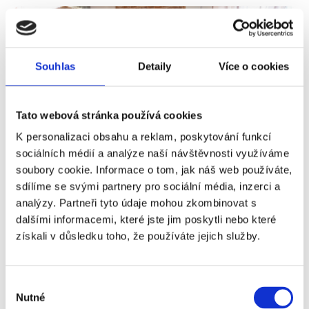
Souhlas
Detaily
Více o cookies
Tato webová stránka používá cookies
K personalizaci obsahu a reklam, poskytování funkcí
sociálních médií a analýze naší návštěvnosti využíváme
Náležitosti krátkodobého pronájmu
soubory cookie. Informace o tom, jak náš web používáte,
sdílíme se svými partnery pro sociální média, inzerci a
Provozování krátkodobého pronájmu v České republice
analýzy. Partneři tyto údaje mohou zkombinovat s
je stále populárnější a mnoho lidí tuto možnost využívá
dalšími informacemi, které jste jim poskytli nebo které
k pravidelnému přivýdělku. Avšak podle českého
získali v důsledku toho, že používáte jejich služby.
zákona se na poskytování tohoto druhu ubytování
pohlíží jako na živnost, pro kterou platí určité podmínky.
Výběr
Číst dále
Nutné
souhlasu