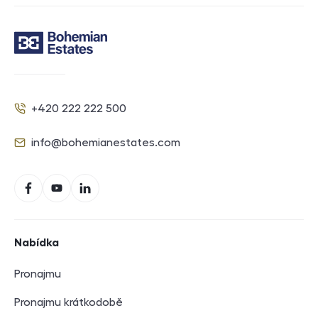
Kontakt
+420 222 222 500
Telefon
info@bohemianestates.com
E-mail
Sociální sítě
Facebook
YouTube
LinkedIn
Navigace v zápatí
Nabídka
Pronajmu
Pronajmu krátkodobě