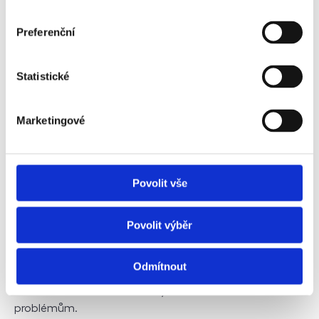
Preferenční
Statistické
Marketingové
Význam inspekce nemovitostí před koupí
Povolit vše
Koupě nemovitosti představuje významné finanční
rozhodnutí, které vyžaduje pečlivé zvážení. Inspekce
nemovitosti před samotnou koupí je klíčovým krokem,
Povolit výběr
který by neměl být opomenut. Pomáhá odhalit
potenciální technické závady či zdraví nebezpečná
Odmítnout
rizika. Odborná inspekce vám umožní činit
informovaná rozhodnutí a vyhnout se budoucím
problémům.