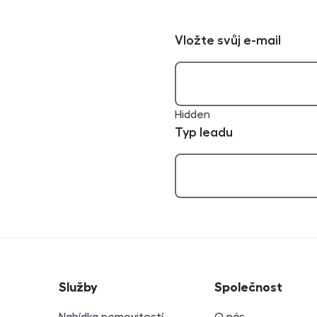
Vložte svůj e-mail
Hidden
Typ leadu
atí
Služby
Společnost
Nabídka nemovitostí
O nás