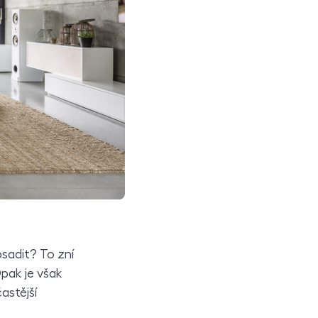
bsadit? To zní
pak je však
astější