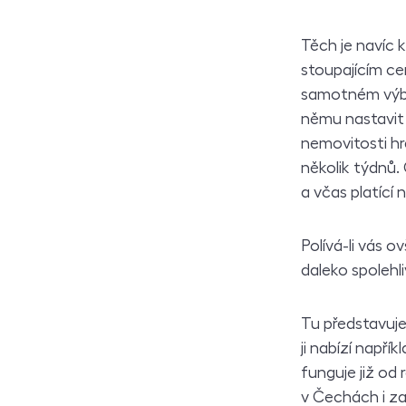
Těch je navíc 
stoupajícím cen
samotném výběr
němu nastavit 
nemovitosti hr
několik týdnů. 
a včas platící
Polívá-li vás o
daleko spolehl
Tu představuje
ji nabízí napří
funguje již od
v Čechách i za