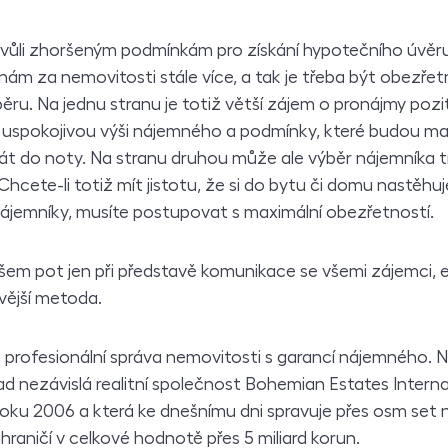
kvůli zhoršeným podmínkám pro získání hypotečního úvěru
ám za nemovitosti stále více, a tak je třeba být obezřetný
u. Na jednu stranu je totiž větší zájem o pronájmy poziti
uspokojivou výši nájemného a podmínky, které budou maji
át do noty. Na stranu druhou může ale výběr nájemníka tr
Chcete-li totiž mít jistotu, že si do bytu či domu nastěhuj
 nájemníky, musíte postupovat s maximální obezřetností.
všem pot jen při představě komunikace se všemi zájemci, exi
ivější metoda.
 profesionální správa nemovitosti s garancí nájemného. 
klad nezávislá realitní společnost Bohemian Estates Interna
 roku 2006 a která ke dnešnímu dni spravuje přes osm set
hraničí v celkové hodnotě přes 5 miliard korun.