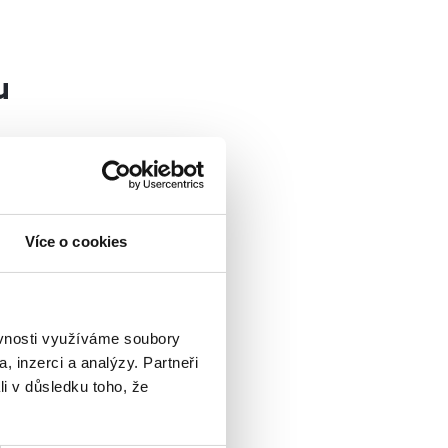
u
st Bohemian
stí a předně
í nemovitost
Více o cookies
 původním
 vybírá
a
ěvnosti využíváme soubory
 vhodná
, inzerci a analýzy. Partneři
a nájem, a
li v důsledku toho, že
ypotéku a
mníci neplatí.