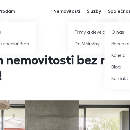
Prodám
Nemovitosti
Služby
Společno
m
Firmy a developeři
O nás
í kancelář Brno
Další služby
Recenze
Kariéra
 nemovitosti bez rizik
Blog
!
Kontakt