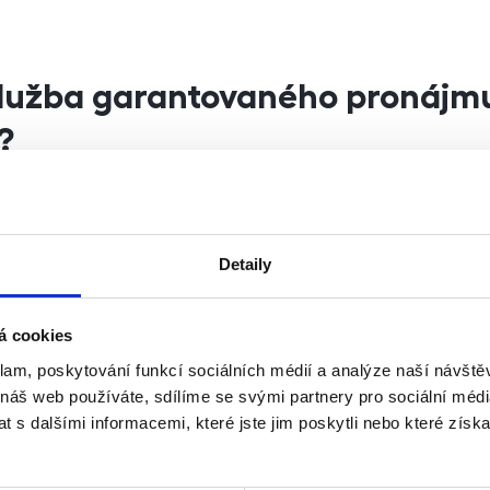
lužba garantovaného pronájm
?
ovaného pronájmu poté spočívá v tom, že vás společno
dem daný poplatek zbaví veškerých výše zmíněných staro
idelný příjem i v případě nájemníků neplatičů či pokud nen
Detaily
á. Společnost ale také garantuje vrácení nemovitosti v
ou dobu trvání smlouvy zajišťuje potřebné opravy, údržbu,
á cookies
emné, postará se o přepis energií a pojištění nemovitosti 
klam, poskytování funkcí sociálních médií a analýze naší návšt
je inzerce nemovitosti, když je potřeba. Služba je proto
 náš web používáte, sdílíme se svými partnery pro sociální média
 kteří chtějí pravidelně a bez starostí inkasovat peníze z
 s dalšími informacemi, které jste jim poskytli nebo které získa
 nestarat. Ocení ji tedy například ti, kteří byt koupili na h
stat do problémů, když zrovna byt není obsazen nebo náje