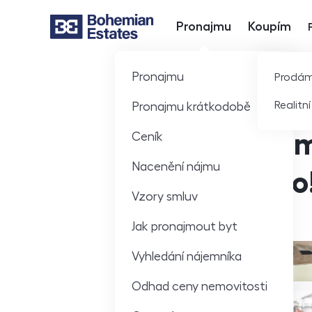
Pronajmu
Koupím
Hlavní nabídka
Pronajmu
Prodá
Realitn
Pronajmu krátkodobě
Pronájem
Ceník
Nacenění nájmu
jak na to
Vzory smluv
Jak pronajmout byt
Vyhledání nájemníka
Odhad ceny nemovitosti