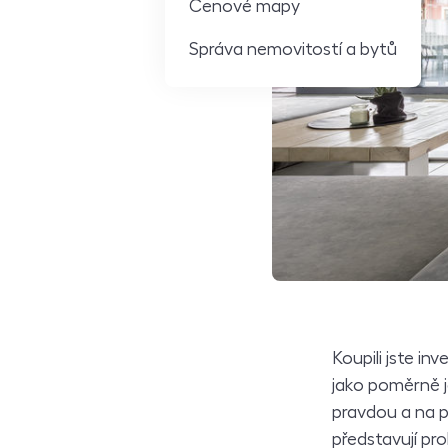
Cenové mapy
Správa nemovitostí a bytů
Koupili jste in
jako poměrně j
pravdou a na pr
představují pr