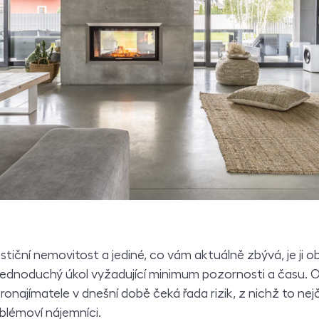
vestiční nemovitost a jediné, co vám aktuálně zbývá, je ji o
ednoduchý úkol vyžadující minimum pozornosti a času. O
onajímatele v dnešní době čeká řada rizik, z nichž to nejč
oblémoví nájemníci.