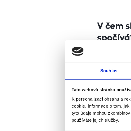
V čem s
spočívá
Služba garant
Estates za pře
garantuje prav
Souhlas
zrovna obsazen
stavu a po cel
Tato webová stránka použív
upomínky a náj
K personalizaci obsahu a re
samozřejmostí 
cookie. Informace o tom, jak
zejména pro ty,
tyto údaje mohou zkombinovat
přitom se o nic
používáte jejich služby.
nechtějí se do