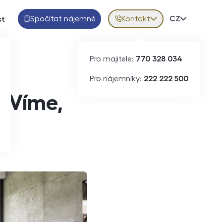
Spočítat nájemné
Kontakt
Volba jazy
CZ
st
Pro majitele:
770 328 034
Pro nájemníky:
222 222 500
? Víme,