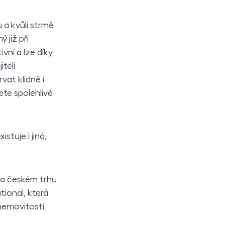
 a kvůli strmě
 již při
vní a lze díky
teli
vat klidně i
ete spolehlivé
stuje i jiná,
Na českém trhu
tional, která
 nemovitostí