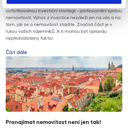
vás můžeme ujistit, že se nejedná o zbožné přání, ale o
sofistikovanou investiční strategii - profesionální správu
nemovitostí. Výnos z investice nezáleží jen na vás a na
tom, jak se o nemovitost staráte. Značná část je v
rukou vašich nájemníků. A ti mohou být opravdu
nepředvídatelný faktor.
Číst dále
Pronajímat nemovitost není jen tak!