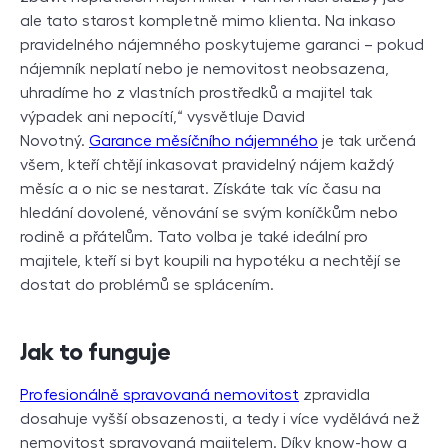
ale tato starost kompletně mimo klienta. Na inkaso
pravidelného nájemného poskytujeme garanci – pokud
nájemník neplatí nebo je nemovitost neobsazena,
uhradíme ho z vlastních prostředků a majitel tak
výpadek ani nepocítí,“ vysvětluje David
Novotný.
Garance měsíčního nájemného
je tak určená
všem, kteří chtějí inkasovat pravidelný nájem každý
měsíc a o nic se nestarat. Získáte tak víc času na
hledání dovolené, věnování se svým koníčkům nebo
rodině a přátelům. Tato volba je také ideální pro
majitele, kteří si byt koupili na hypotéku a nechtějí se
dostat do problémů se splácením.
Jak to funguje
Profesionálně spravovaná nemovitost
zpravidla
dosahuje vyšší obsazenosti, a tedy i více vydělává než
nemovitost spravovaná majitelem. Díky know-how a