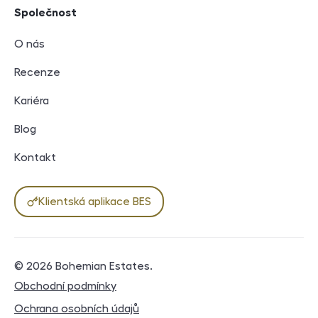
Společnost
O nás
Recenze
Kariéra
Blog
Kontakt
Klientská aplikace BES
© 2026
Bohemian Estates
.
Právní dokumenty
Obchodní podmínky
Ochrana osobních údajů