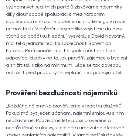
významných realitních portálů získáváme nájemníky
díky dlouhodobé spolupráci s mezinárodními
společnostmi, školami a cílenému marketingu v místě
nemovitosti. V průměru nájemníka zajistíme do dvou
týdnů od počátku hledání,“ vysvětluje David Novotný,
majitel a jednatel realitní společnosti Bohemian
Estates. Profesionální realitní společnost má také
odpovídající páky na to, jak prověřit zájemce o bydlení
a snížit tak riziko na minimum. Lépe se tak dovedou
ochránit před případnými neplatiči než pronajímatel.
Prověření bezdlužnosti nájemníků
„Každého nájemníka prověřujeme v registru dlužníků.
Pokud má byť jeden záznam, nájemní smlouvu s ním
neuzavřeme. Používáme léty praxe prověřené a
neprůstřelné smlouvy, které nám umožní se efektivně
zbavit neplatících nájemníků. V rámci naší služby jde