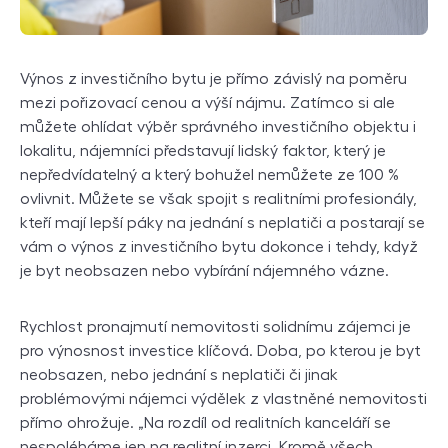
Výnos z investičního bytu je přímo závislý na poměru
mezi pořizovací cenou a výší nájmu. Zatímco si ale
můžete ohlídat výběr správného investičního objektu i
lokalitu, nájemníci představují lidský faktor, který je
nepředvídatelný a který bohužel nemůžete ze 100 %
ovlivnit. Můžete se však spojit s realitními profesionály,
kteří mají lepší páky na jednání s neplatiči a postarají se
vám o výnos z investičního bytu dokonce i tehdy, když
je byt neobsazen nebo vybírání nájemného vázne.
Rychlost pronajmutí nemovitosti solidnímu zájemci je
pro výnosnost investice klíčová. Doba, po kterou je byt
neobsazen, nebo jednání s neplatiči či jinak
problémovými nájemci výdělek z vlastněné nemovitosti
přímo ohrožuje. „Na rozdíl od realitních kanceláří se
nespoléháme jen na realitní inzerci. Kromě všech