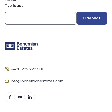
Typ leadu
Odebírat
Kontakt
+420 222 222 500
Telefon
info@bohemianestates.com
E-mail
Sociální sítě
Facebook
YouTube
LinkedIn
Navigace v zápatí