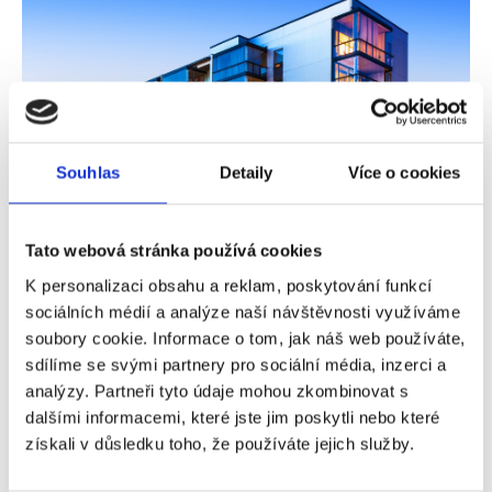
Souhlas
Detaily
Více o cookies
Vývoj cen realit mnozí považují za absurdní.
Tato webová stránka používá cookies
Co nás čeká v následujících letech?
K personalizaci obsahu a reklam, poskytování funkcí
sociálních médií a analýze naší návštěvnosti využíváme
Šílenost. Tak někteří vyjadřují svůj postoj k aktuálnímu
soubory cookie. Informace o tom, jak náš web používáte,
vývoji realitního trhu, potažmo cen realit. Meziročně
sdílíme se svými partnery pro sociální média, inzerci a
totiž ceny nemovitostí vzrostly o necelých 12 % a
analýzy. Partneři tyto údaje mohou zkombinovat s
největší poptávka je nadále po chatách a rekreačních
dalšími informacemi, které jste jim poskytli nebo které
objektech a také po bytech v novostavbách. A
získali v důsledku toho, že používáte jejich služby.
přestože se na celé situaci částečně podepsal
koronavirus, není tím jediným faktorem ovlivňujícím