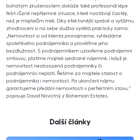
bohatým zkušenostem dokáže také profesionál lépe
řešit různé nepříjemné situace, které nastávají častěji,
než je majitelům milé. Díky efektivnější správě a vyššímu
zhodnocení si na sebe služba vydělá prakticky sama.
„Nemovitost si od klienta pronajmeme, vyhledáme
spolehlivého podnájemníka a prověříme jeho
bezdlužnost. S podnájemníkem uzavřeme podnájemní
smlouvu, platíme majiteli sjednané nájemné, i když je
nemovitost neobsazená podnájemníky či
podnájemníci neplatí. Řešíme za majitele starost o
podnájemníka i nemovitost. Po ukončení nájmu
garantujeme předání nemovitosti v perfektním stavu,“
popisuje David Novotný z Bohemian Estates.
Další články