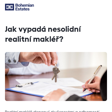
Jak vypadá nesolidní
realitní makléř?
Realitní makléři disponují zkušenostmi a odborností,