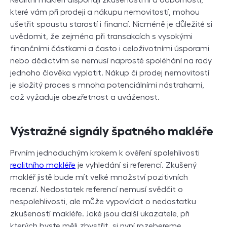
které vám při prodeji a nákupu nemovitostí, mohou
ušetřit spoustu starostí i financí. Nicméně je důležité si
uvědomit, že zejména při transakcích s vysokými
finančními částkami a často i celoživotními úsporami
nebo dědictvím se nemusí naprosté spoléhání na rady
jednoho člověka vyplatit. Nákup či prodej nemovitostí
je složitý proces s mnoha potenciálními nástrahami,
což vyžaduje obezřetnost a uváženost.
Výstražné signály špatného makléře
Prvním jednoduchým krokem k ověření spolehlivosti
realitního makléře
je vyhledání si referencí. Zkušený
makléř jistě bude mít velké množství pozitivních
recenzí. Nedostatek referencí nemusí svědčit o
nespolehlivosti, ale může vypovídat o nedostatku
zkušeností makléře. Jaké jsou další ukazatele, při
kterých byste měli zbystřit, si nyní rozebereme.