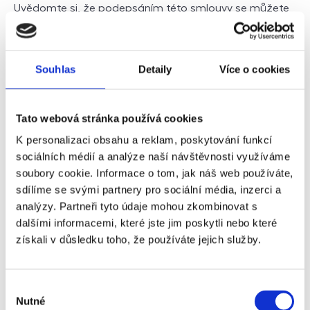
Uvědomte si, že podepsáním této smlouvy se můžete
zavázat k nákupu nemovitosti a být povinni zaplatit
rezervační poplatek, i když se později rozhodnete od
smlouvy odstoupit. Dále je vhodné zajistit, aby
Souhlas
Detaily
Více o cookies
rezervační smlouva obsahovala ustanovení umožňující
odstoupení od smlouvy v případě, že nedojde ke shodě
s prodávajícím ohledně podmínek kupní smlouvy.
Tato webová stránka používá cookies
K personalizaci obsahu a reklam, poskytování funkcí
Je důležité být obezřetný a pečlivě
sociálních médií a analýze naší návštěvnosti využíváme
zvažovat každý krok při jednání s realitními
soubory cookie. Informace o tom, jak náš web používáte,
makléři, abyste minimalizovali rizika
sdílíme se svými partnery pro sociální média, inzerci a
analýzy. Partneři tyto údaje mohou zkombinovat s
spojená s prodejem či nákupem
dalšími informacemi, které jste jim poskytli nebo které
nemovitostí.
získali v důsledku toho, že používáte jejich služby.
Výběr
Další články
Nutné
souhlasu