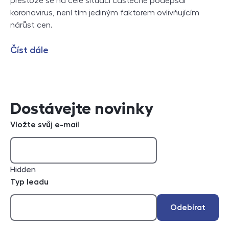
přestože se na celé situaci částečně podepsal
koronavirus, není tím jediným faktorem ovlivňujícím
nárůst cen.
Číst dále
Dostávejte novinky
Vložte svůj e-mail
Hidden
Typ leadu
Odebírat