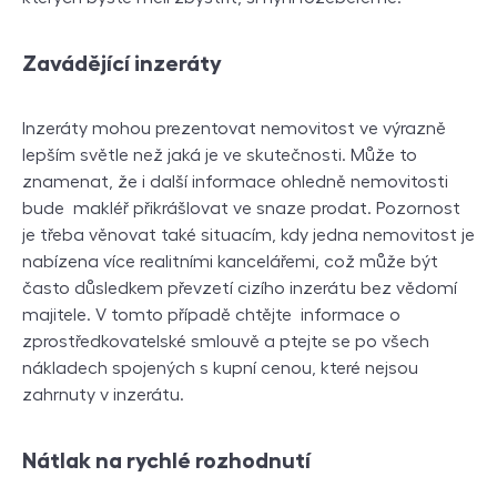
Zavádějící inzeráty
Inzeráty mohou prezentovat nemovitost ve výrazně
lepším světle než jaká je ve skutečnosti. Může to
znamenat, že i další informace ohledně nemovitosti
bude makléř přikrášlovat ve snaze prodat. Pozornost
je třeba věnovat také situacím, kdy jedna nemovitost je
nabízena více realitními kancelářemi, což může být
často důsledkem převzetí cizího inzerátu bez vědomí
majitele. V tomto případě chtějte informace o
zprostředkovatelské smlouvě a ptejte se po všech
nákladech spojených s kupní cenou, které nejsou
zahrnuty v inzerátu.
Nátlak na rychlé rozhodnutí