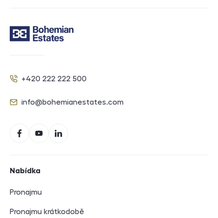
Kontakt
+420 222 222 500
Telefon
info@bohemianestates.com
E-mail
Sociální sítě
Facebook
YouTube
LinkedIn
Navigace v zápatí
Nabídka
Pronajmu
Pronajmu krátkodobě