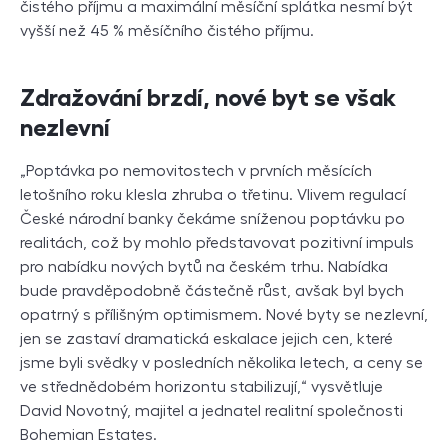
čistého příjmu a maximální měsíční splátka nesmí být
vyšší než 45 % měsíčního čistého příjmu.
Zdražování brzdí, nové byt se však
nezlevní
„Poptávka po nemovitostech v prvních měsících
letošního roku klesla zhruba o třetinu. Vlivem regulací
České národní banky čekáme sníženou poptávku po
realitách, což by mohlo představovat pozitivní impuls
pro nabídku nových bytů na českém trhu. Nabídka
bude pravděpodobně částečně růst, avšak byl bych
opatrný s přílišným optimismem. Nové byty se nezlevní,
jen se zastaví dramatická eskalace jejich cen, které
jsme byli svědky v posledních několika letech, a ceny se
ve střednědobém horizontu stabilizují,“ vysvětluje
David Novotný, majitel a jednatel realitní společnosti
Bohemian Estates.