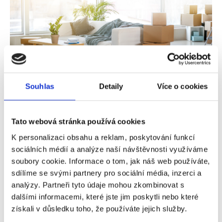
Souhlas
Detaily
Více o cookies
5 stěžejních bodů na co si dát pozor při
pronájmu bytu
Tato webová stránka používá cookies
Pozornost Čechů se již v minulém roce obrátila k
K personalizaci obsahu a reklam, poskytování funkcí
nájemnímu bydlení, a to zejména z důvodu vysokých
sociálních médií a analýze naší návštěvnosti využíváme
cen realit a obtížných podmínek pro získání
soubory cookie. Informace o tom, jak náš web používáte,
hypotečního úvěru. Přestože se průměrné nájemné
sdílíme se svými partnery pro sociální média, inzerci a
zvýšilo, zájem o nájemní bydlení stále roste. To sice
analýzy. Partneři tyto údaje mohou zkombinovat s
znamená, že majitelé nájemních nemovitostí mají
dalšími informacemi, které jste jim poskytli nebo které
široký výběr zájemců, avšak výběr správného
získali v důsledku toho, že používáte jejich služby.
nájemníka není vždy snadný. Jaká jsou nejčastější rizika