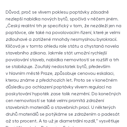
Důvod, proč se vlivem poklesu poptávky zásadně
nezlepší nabídka nových bytů, spočívá v něčem jiném.
„Český realitní trh je specifický v tom, že nezáleží jen na
poptávce, ale také na povolovacím řízení, které je velmi
zdlouhavé a zatížené mnohdy nesmyslnou byrokracií.
Klíčová je v tomto ohledu role státu a chystaná novela
stavebního zákona. Jakmile stát umožní rychlejší
povolování staveb, nabídka nemovitostí se rozšíří a trh
se stabilizuje. Zoufalý nedostatek bytů, především
v hlavním městě Praze, způsobuje cenovou eskalaci,
kterou známe z předchozích let. Proto se v konečném
důsledku po ochlazení poptávky vlivem regulací na
poskytování hypoték zase tolik nezmění. Do konečných
cen nemovitostí se také velmi promítá zdražení
stavebních materiálů a stavebních prací. U některých
druhů materiálů se potýkáme se zdražením o padesát
až sto procent. A to už je diametrální rozdíl,“ vysvětluje