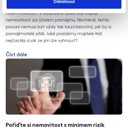
Odmítnout
Nemovitosti jsou, byly a budou jednou z nejstabilnějších
forem investic. I v současné době lidé kupují
nemovitosti za účelem pronájmu. Nicméně, tento
proces nemusí být vždy tak bezstarostný, jak by si
pronajímatelé přáli. Jaké problémy majitelé řeší
nejčastěji a jak se jim lze vyhnout?
Číst dále
Pořiďte si nemovitost s minimem rizik