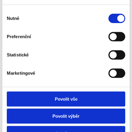
spojená s pronajímáním nemovitosti na vlastní pěst? A
jak zajistit, aby se nemovitost pronajala okamžitě?
Výběr
Nutné
souhlasu
Číst dále
Preferenční
Statistické
Marketingové
Povolit vše
Povolit výběr
Jak nešlápnout vedle při pronajímání
nemovitostí?