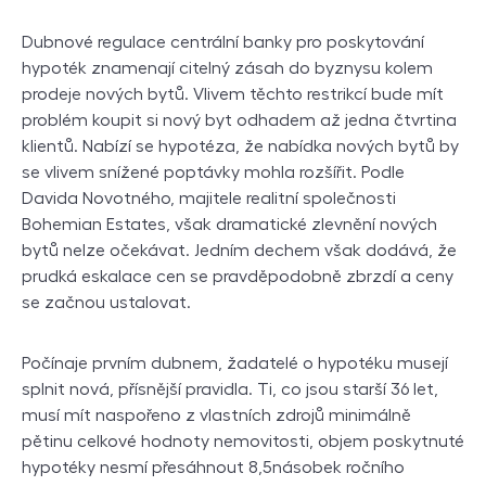
Dubnové regulace centrální banky pro poskytování
hypoték znamenají citelný zásah do byznysu kolem
prodeje nových bytů. Vlivem těchto restrikcí bude mít
problém koupit si nový byt odhadem až jedna čtvrtina
klientů. Nabízí se hypotéza, že nabídka nových bytů by
se vlivem snížené poptávky mohla rozšířit. Podle
Davida Novotného, majitele realitní společnosti
Bohemian Estates, však dramatické zlevnění nových
bytů nelze očekávat. Jedním dechem však dodává, že
prudká eskalace cen se pravděpodobně zbrzdí a ceny
se začnou ustalovat.
Počínaje prvním dubnem, žadatelé o hypotéku musejí
splnit nová, přísnější pravidla. Ti, co jsou starší 36 let,
musí mít naspořeno z vlastních zdrojů minimálně
pětinu celkové hodnoty nemovitosti, objem poskytnuté
hypotéky nesmí přesáhnout 8,5násobek ročního