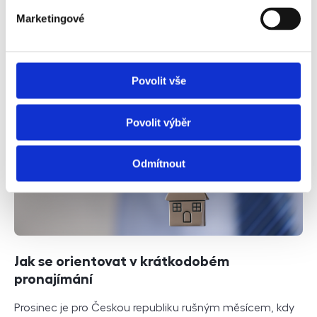
danou nemovitost (dům či byt) za nájemné, které
Marketingové
smlouva stanoví. Musí být zhotovena písemně s
podpisy obou stran. Nájemní vztahy upravuje NOZ, v
ustanoveních § 2201 a následující.
Povolit vše
Číst dále
Povolit výběr
Odmítnout
Jak se orientovat v krátkodobém
pronajímání
Prosinec je pro Českou republiku rušným měsícem, kdy