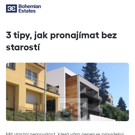
3 tipy, jak pronajímat bez
starostí
Mít vlastní nemovitost, která vám generuje pravidelný