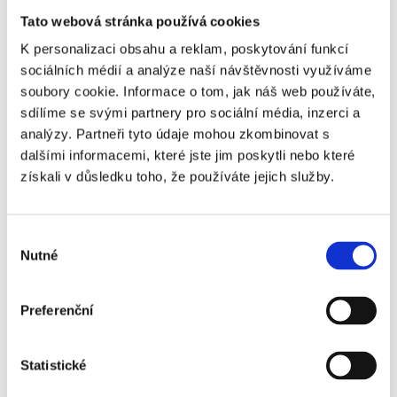
ale také nájemníkům, kteří si život v pronajatém bytě
Tato webová stránka používá cookies
mohou značně zpříjemnit.
K personalizaci obsahu a reklam, poskytování funkcí
sociálních médií a analýze naší návštěvnosti využíváme
Číst dále
soubory cookie. Informace o tom, jak náš web používáte,
sdílíme se svými partnery pro sociální média, inzerci a
analýzy. Partneři tyto údaje mohou zkombinovat s
dalšími informacemi, které jste jim poskytli nebo které
získali v důsledku toho, že používáte jejich služby.
Výběr
Nutné
souhlasu
Nájemní smlouva - právní náležitosti
Preferenční
Nájemní smlouva je základním dokumentem pro
pronajímání jakékoli nemovitosti. Majitel nemovitosti
Statistické
(pronajímatel) umožňuje nájemci dočasně užívat