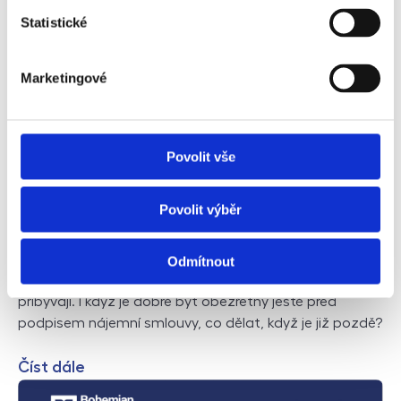
Statistické
Marketingové
Povolit vše
Povolit výběr
Prověření nájemníka
Pronajímat byt není lehký úkol. Případy, kdy musí
Odmítnout
pronajímatelé řešit problémové nájemníky, stále
přibývají. I když je dobré být obezřetný ještě před
podpisem nájemní smlouvy, co dělat, když je již pozdě?
Číst dále