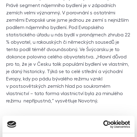
Právě segment nájemního bydlení je v západních
zemích velmi významný. V porovnání s ostatními
zeměmi Evropské unie jsme jednou ze zemí s nejnižším
podílem nájemního bydlení. Pod Evropského
statistického úřadu u nás bydlí v pronájmech zhruba 22
% obyvatel, u rakouských či německých sousedů je
tento podíl téměř dvounásobný. Ve Švýcarsku je to
dokonce polovina celého obyvatelstva. „Hlavní důvod
pro to, že je v Česku tolik populární bydlení ve vlastním,
je daný historicky. Týká se to celé střední a východní
Evropy, kdy po pádu bývalého režimu vznikl
v postsovětských zemích hlad po soukromém
vlastnictví – tato forma vlastnictví byla za minulého
režimu nepřípustná,“ vysvětluje Novotný.
Další články