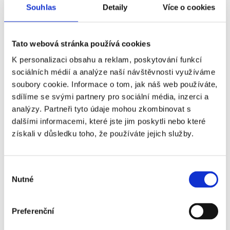
Souhlas
Detaily
Více o cookies
Tato webová stránka používá cookies
K personalizaci obsahu a reklam, poskytování funkcí
sociálních médií a analýze naší návštěvnosti využíváme
soubory cookie. Informace o tom, jak náš web používáte,
sdílíme se svými partnery pro sociální média, inzerci a
analýzy. Partneři tyto údaje mohou zkombinovat s
dalšími informacemi, které jste jim poskytli nebo které
Lukrativní nabídky nemovitostí - jak je
získali v důsledku toho, že používáte jejich služby.
najít?
V současné době je trh s nemovitostmi
Výběr
charakterizován vysokou poptávkou a nedostatkem
Nutné
souhlasu
nabídek. Proto je klíčové dostat se k zajímavým
nabídkám co nejdříve. Ale kde je hledat?
Preferenční
Číst dále