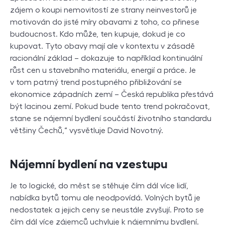
zájem o koupi nemovitostí ze strany neinvestorů je
motivován do jisté míry obavami z toho, co přinese
budoucnost. Kdo může, ten kupuje, dokud je co
kupovat. Tyto obavy mají ale v kontextu v zásadě
racionální základ – dokazuje to například kontinuální
růst cen u stavebního materiálu, energií a práce. Je
v tom patrný trend postupného přibližování se
ekonomice západních zemí – Česká republika přestává
být lacinou zemí. Pokud bude tento trend pokračovat,
stane se nájemní bydlení součástí životního standardu
většiny Čechů,“ vysvětluje David Novotný.
Nájemní bydlení na vzestupu
Je to logické, do měst se stěhuje čím dál více lidí,
nabídka bytů tomu ale neodpovídá. Volných bytů je
nedostatek a jejich ceny se neustále zvyšují. Proto se
čím dál více zájemců uchyluje k nájemnímu bydlení.