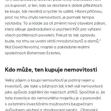
co kupovat, a ten, kdo se dostane k dobré příležitosti
ke koupi, tak neváhá a rychle to udělá. Hlavní příčinou,
proč na trhu chybí nemovitosti, je pomalé tempo
výstavby. To si klade za cíl změnit nový stavební zákon,
který slibuje zjednodušení a urychlení lhůt pro vyřízení
všech potřebných povolení. Pokud to tak opravdu
bude, na trhu se uvolní větší množství bytů a domů,“
říká David Novotný, majitel a zakladatel realitní
společnosti Bohemian Estates.
Kdo může, ten kupuje nemovitosti
Velký zájem o koupi nemovitostí je patrný nejen u
investorů, ale také u běžných lidí, kteří vidí nemovitosti
jako způsob zajištění do nejistých zítřků. Spočítali si, že
tato investice do nemovitého majetku je v porovnání
s ostatními investičními možnostmi bezpečným
způsobem uložení a zhodnocení peněz. „Obrovský