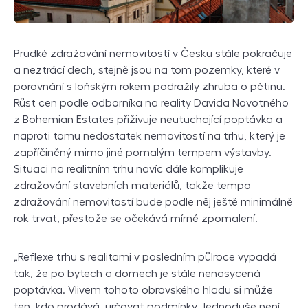
Prudké zdražování nemovitostí v Česku stále pokračuje
a neztrácí dech, stejně jsou na tom pozemky, které v
porovnání s loňským rokem podražily zhruba o pětinu.
Růst cen podle odborníka na reality Davida Novotného
z Bohemian Estates přiživuje neutuchající poptávka a
naproti tomu nedostatek nemovitostí na trhu, který je
zapříčiněný mimo jiné pomalým tempem výstavby.
Situaci na realitním trhu navíc dále komplikuje
zdražování stavebních materiálů, takže tempo
zdražování nemovitostí bude podle něj ještě minimálně
rok trvat, přestože se očekává mírné zpomalení.
„Reflexe trhu s realitami v posledním půlroce vypadá
tak, že po bytech a domech je stále nenasycená
poptávka. Vlivem tohoto obrovského hladu si může
ten, kdo prodává, určovat podmínky. Jednoduše není