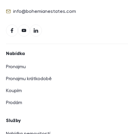
Telefon
info@bohemianestates.com
E-mail
Sociální sítě
Facebook
YouTube
LinkedIn
Navigace v zápatí
Nabídka
Pronajmu
Pronajmu krátkodobě
Koupím
Prodám
Služby
Nabídka nemovitostí