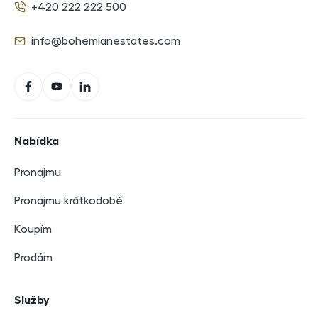
+420 222 222 500
Telefon
info@bohemianestates.com
E-mail
Sociální sítě
Facebook
YouTube
LinkedIn
Navigace v zápatí
Nabídka
Pronajmu
Pronajmu krátkodobě
Koupím
Prodám
Služby