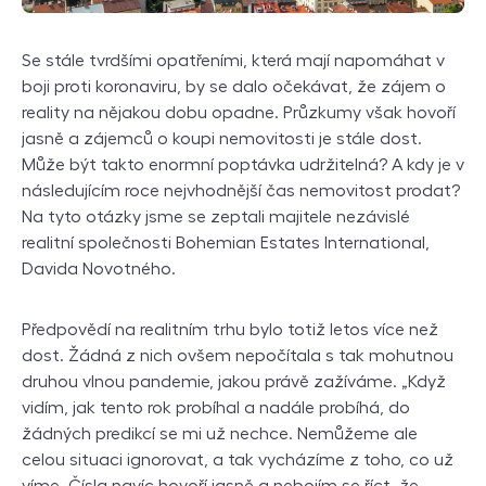
Se stále tvrdšími opatřeními, která mají napomáhat v
boji proti koronaviru, by se dalo očekávat, že zájem o
reality na nějakou dobu opadne. Průzkumy však hovoří
jasně a zájemců o koupi nemovitosti je stále dost.
Může být takto enormní poptávka udržitelná? A kdy je v
následujícím roce nejvhodnější čas nemovitost prodat?
Na tyto otázky jsme se zeptali majitele nezávislé
realitní společnosti Bohemian Estates International,
Davida Novotného.
Předpovědí na realitním trhu bylo totiž letos více než
dost. Žádná z nich ovšem nepočítala s tak mohutnou
druhou vlnou pandemie, jakou právě zažíváme. „Když
vidím, jak tento rok probíhal a nadále probíhá, do
žádných predikcí se mi už nechce. Nemůžeme ale
celou situaci ignorovat, a tak vycházíme z toho, co už
víme. Čísla navíc hovoří jasně a nebojím se říct, že