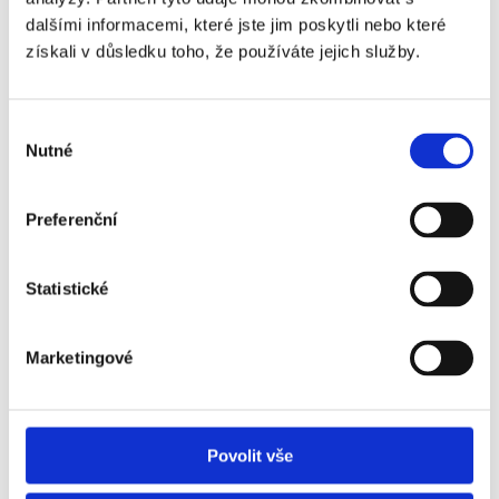
zvláště ve velkých městech jako Praha, Brno a Ostrava
dalšími informacemi, které jste jim poskytli nebo které
v nedostatkové zboží. Ti, kteří provozují v těchto
získali v důsledku toho, že používáte jejich služby.
městech investiční nemovitost, jsou ve výhodné
situaci. Jak z toho těžit a ochránit se jako pronajímatel
před všemi riziky?
Výběr
Nutné
souhlasu
Číst dále
Preferenční
Statistické
Marketingové
Výnos z pronájmu bytu
Povolit vše