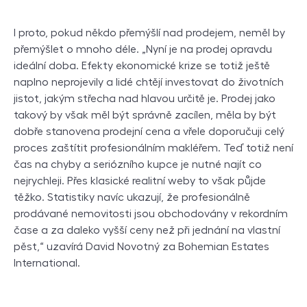
I proto, pokud někdo přemýšlí nad prodejem, neměl by
přemýšlet o mnoho déle. „Nyní je na prodej opravdu
ideální doba. Efekty ekonomické krize se totiž ještě
naplno neprojevily a lidé chtějí investovat do životních
jistot, jakým střecha nad hlavou určitě je. Prodej jako
takový by však měl být správně zacílen, měla by být
dobře stanovena prodejní cena a vřele doporučuji celý
proces zaštítit profesionálním makléřem. Teď totiž není
čas na chyby a seriózního kupce je nutné najít co
nejrychleji. Přes klasické realitní weby to však půjde
těžko. Statistiky navíc ukazují, že profesionálně
prodávané nemovitosti jsou obchodovány v rekordním
čase a za daleko vyšší ceny než při jednání na vlastní
pěst,“ uzavírá David Novotný za Bohemian Estates
International.