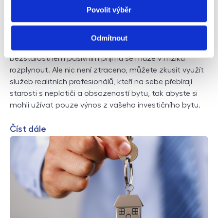
Můžete pečlivě vybírat správný investiční byt a lokalitu,
Povolit výběr
avšak nepředvídatelný lidský faktor, kterým jsou
nájemníci, nelze zcela ovlivnit. Pokud se nájemníci
zpozdí s platbami, nečekaně se odstěhují nebo
Odmítnout
způsobí v bytě nákladné škody, váš sen o
bezstarostném pasivním příjmu se může v mžiku
rozplynout. Ale nic není ztraceno, můžete zkusit využít
služeb realitních profesionálů, kteří na sebe přebírají
starosti s neplatiči a obsazeností bytu, tak abyste si
mohli užívat pouze výnos z vašeho investičního bytu.
Číst dále