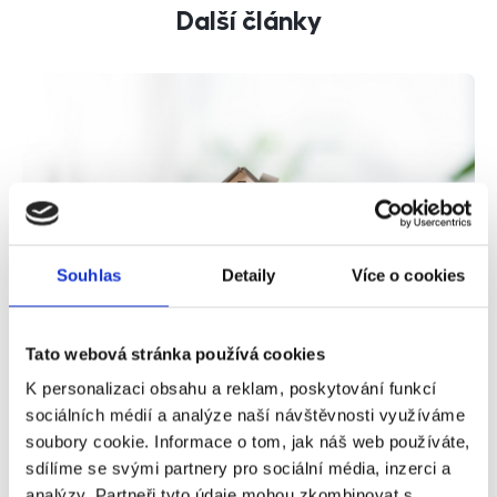
Další články
Souhlas
Detaily
Více o cookies
Nájemní byty ve velkých městech se stávají
Tato webová stránka používá cookies
kvůli krizi nedostatkovým zbožím
K personalizaci obsahu a reklam, poskytování funkcí
Sociální rozdíly se ve společnosti prohlubují a ti, kteří si
sociálních médií a analýze naší návštěvnosti využíváme
nemohou dovolit koupit vlastní nemovitost, spoléhají
soubory cookie. Informace o tom, jak náš web používáte,
na nájemní bydlení, za které vydají větší část svého
sdílíme se svými partnery pro sociální média, inzerci a
příjmu. Vysoká poptávka proměňuje nájemní byty
analýzy. Partneři tyto údaje mohou zkombinovat s