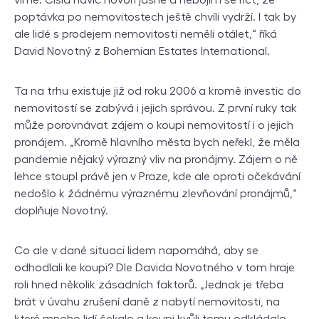
poptávka po nemovitostech ještě chvíli vydrží. I tak by
ale lidé s prodejem nemovitosti neměli otálet,“ říká
David Novotný z Bohemian Estates International.
Ta na trhu existuje již od roku 2006 a kromě investic do
nemovitostí se zabývá i jejich správou. Z první ruky tak
může porovnávat zájem o koupi nemovitostí i o jejich
pronájem. „Kromě hlavního města bych neřekl, že měla
pandemie nějaký výrazný vliv na pronájmy. Zájem o ně
lehce stoupl právě jen v Praze, kde ale oproti očekávání
nedošlo k žádnému výraznému zlevňování pronájmů,“
doplňuje Novotný.
Co ale v dané situaci lidem napomáhá, aby se
odhodlali ke koupi? Dle Davida Novotného v tom hraje
roli hned několik zásadních faktorů. „Jednak je třeba
brát v úvahu zrušení daně z nabytí nemovitosti, na
které mnoho lidí čekalo a koupi kvůli tomu odkládalo.