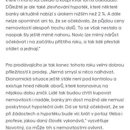
Důležité je ale také zlevňování hypoték, které některé
banky aktuálně nabízí s úrokem nižším než 2 %. A dále
nelze opomínat ani to, že se očekávalo, že půjdou ceny
nemovitostí alespoň trochu dolů. To se však nestalo a
naopak šly ještě mírně nahoru. Navíc lze mírný nárůst
očekávat i na začátku příštího roku, a tak lidé přestali
otálet a jednají.“
Pro prodávajícího je tak konec tohoto roku velmi dobrou
příležitostí k prodeji. „Nemá smysl si něco nalhávat.
Ekonomická situace ještě stále není pod kontrolou a
existuje hned několik oborů, které koronavirus na
nějakou dobu zničil. Lidé tak budou chtít kupovat
nemovitosti i nadále, banky jim dost možná ale nemusí
poskytnout hypoteční úvěr. Dá se totiž očekávat, že se
při žádostech o hypotéku bude víc brát v potaz třeba i
profese, jakou daný člověk vykonává,“ vysvětluje
Novotný, co může trh s nemovitostmi ovlivnit.