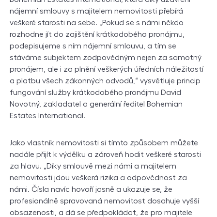
nájemní smlouvy s majitelem nemovitosti přebírá
veškeré starosti na sebe. „Pokud se s námi někdo
rozhodne jít do zajištění krátkodobého pronájmu,
podepisujeme s ním nájemní smlouvu, a tím se
stáváme subjektem zodpovědným nejen za samotný
pronájem, ale i za plnění veškerých úředních náležitostí
a platbu všech zákonných odvodů,“ vysvětluje princip
fungování služby krátkodobého pronájmu David
Novotný, zakladatel a generální ředitel Bohemian
Estates International.
Jako vlastník nemovitosti si tímto způsobem můžete
nadále přijít k výdělku a zároveň hodit veškeré starosti
za hlavu. „Díky smlouvě mezi námi a majitelem
nemovitosti jdou veškerá rizika a odpovědnost za
námi. Čísla navíc hovoří jasně a ukazuje se, že
profesionálně spravovaná nemovitost dosahuje vyšší
obsazenosti, a dá se předpokládat, že pro majitele