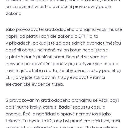
je i založení živnosti a označení provozovny podle
zákona.
Jako provozovatel krátkodobého pronájmu však musíte
například platit i daň dle zákona o DPH, a to
v případech, pokud jste za posledních dvanáct měsíců
dosáhli obratu nejméně milion korun nebo jste se
k platbě daně přihlásili sami. Bohužel se vám ale
nevyhne ani odvádění daně z příjmu fyzických osob a
myslet je potřeba i na to, že ubytovací služby podléhají
EET, a vy jste tak povinni tržby evidovat v rámci
elektronické evidence tržeb.
S provozováním krátkodobého pronájmu se však pojí i
další nutné kroky, které si žádají spoustu času a
energie. Řeč je například o správě nemovitosti jako
takové. Tu byste totiž, aby byl pronájem efektivní, měli
inzerovat a s případnými zájemci musíte komunikovat,