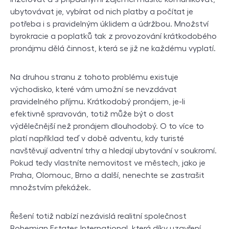
ubytovávat je, vybírat od nich platby a počítat je
potřeba i s pravidelným úklidem a údržbou. Množství
byrokracie a poplatků tak z provozování krátkodobého
pronájmu dělá činnost, která se již ne každému vyplatí.
Na druhou stranu z tohoto problému existuje
východisko, které vám umožní se nevzdávat
pravidelného příjmu. Krátkodobý pronájem, je-li
efektivně spravován, totiž může být o dost
výdělečnější než pronájem dlouhodobý. O to více to
platí například teď v době adventu, kdy turisté
navštěvují adventní trhy a hledají ubytování v soukromí.
Pokud tedy vlastníte nemovitost ve městech, jako je
Praha, Olomouc, Brno a další, nenechte se zastrašit
množstvím překážek.
Řešení totiž nabízí nezávislá realitní společnost
Bohemian Estates International, která díky uzavření