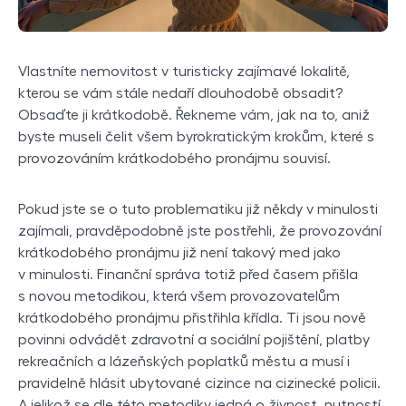
Vlastníte nemovitost v turisticky zajímavé lokalitě,
kterou se vám stále nedaří dlouhodobě obsadit?
Obsaďte ji krátkodobě. Řekneme vám, jak na to, aniž
byste museli čelit všem byrokratickým krokům, které s
provozováním krátkodobého pronájmu souvisí.
Pokud jste se o tuto problematiku již někdy v minulosti
zajímali, pravděpodobně jste postřehli, že provozování
krátkodobého pronájmu již není takový med jako
v minulosti. Finanční správa totiž před časem přišla
s novou metodikou, která všem provozovatelům
krátkodobého pronájmu přistřihla křídla. Ti jsou nově
povinni odvádět zdravotní a sociální pojištění, platby
rekreačních a lázeňských poplatků městu a musí i
pravidelně hlásit ubytované cizince na cizinecké policii.
A jelikož se dle této metodiky jedná o živnost, nutností