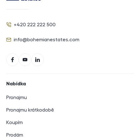
Kontakt
+420 222 222 500
Telefon
info@bohemianestates.com
E-mail
Sociální sítě
Facebook
YouTube
LinkedIn
Navigace v zápatí
Nabídka
Pronajmu
Pronajmu krátkodobě
Koupím
Prodám