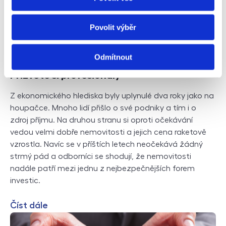
Povolit výběr
Odmítnout
Plánujete investovat do nemovitosti?
Přizvěte si profesionály
Z ekonomického hlediska byly uplynulé dva roky jako na
houpačce. Mnoho lidí přišlo o své podniky a tím i o
zdroj příjmu. Na druhou stranu si oproti očekávání
vedou velmi dobře nemovitosti a jejich cena raketově
vzrostla. Navíc se v příštích letech neočekává žádný
strmý pád a odborníci se shodují, že nemovitosti
nadále patří mezi jednu z nejbezpečnějších forem
investic.
Číst dále