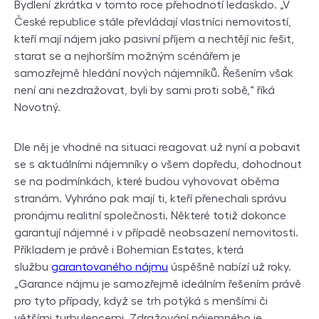
Bydlení zkrátka v tomto roce přehodnotí ledaskdo. „V
České republice stále převládají vlastníci nemovitostí,
kteří mají nájem jako pasivní příjem a nechtějí nic řešit,
starat se a nejhorším možným scénářem je
samozřejmě hledání nových nájemníků. Řešením však
není ani nezdražovat, byli by sami proti sobě,“ říká
Novotný.
Dle něj je vhodné na situaci reagovat už nyní a pobavit
se s aktuálními nájemníky o všem dopředu, dohodnout
se na podmínkách, které budou vyhovovat oběma
stranám. Vyhráno pak mají ti, kteří přenechali správu
pronájmu realitní společnosti. Některé totiž dokonce
garantují nájemné i v případě neobsazení nemovitosti.
Příkladem je právě i Bohemian Estates, která
službu
garantovaného nájmu
úspěšně nabízí už roky.
„Garance nájmu je samozřejmě ideálním řešením právě
pro tyto případy, když se trh potýká s menšími či
většími turbulencemi. Zdražování nájemného je