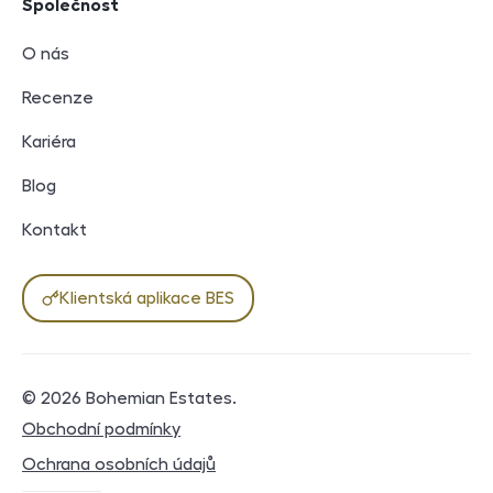
Společnost
O nás
Recenze
Kariéra
Blog
Kontakt
Klientská aplikace BES
© 2026
Bohemian Estates
.
Právní dokumenty
Obchodní podmínky
Ochrana osobních údajů