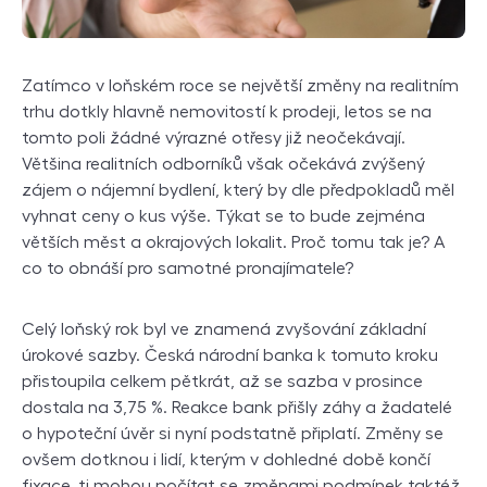
Zatímco v loňském roce se největší změny na realitním
trhu dotkly hlavně nemovitostí k prodeji, letos se na
tomto poli žádné výrazné otřesy již neočekávají.
Většina realitních odborníků však očekává zvýšený
zájem o nájemní bydlení, který by dle předpokladů měl
vyhnat ceny o kus výše. Týkat se to bude zejména
větších měst a okrajových lokalit. Proč tomu tak je? A
co to obnáší pro samotné pronajímatele?
Celý loňský rok byl ve znamená zvyšování základní
úrokové sazby. Česká národní banka k tomuto kroku
přistoupila celkem pětkrát, až se sazba v prosince
dostala na 3,75 %. Reakce bank přišly záhy a žadatelé
o hypoteční úvěr si nyní podstatně připlatí. Změny se
ovšem dotknou i lidí, kterým v dohledné době končí
fixace, ti mohou počítat se změnami podmínek taktéž.