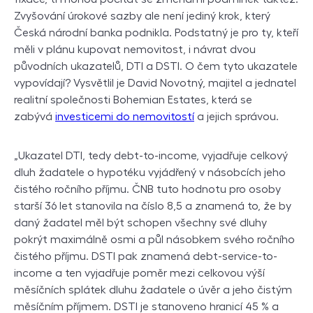
Zvyšování úrokové sazby ale není jediný krok, který
Česká národní banka podnikla. Podstatný je pro ty, kteří
měli v plánu kupovat nemovitost, i návrat dvou
původních ukazatelů, DTI a DSTI. O čem tyto ukazatele
vypovídají? Vysvětlil je David Novotný, majitel a jednatel
realitní společnosti Bohemian Estates, která se
zabývá
investicemi do nemovitostí
a jejich správou.
„Ukazatel DTI, tedy debt-to-income, vyjadřuje celkový
dluh žadatele o hypotéku vyjádřený v násobcích jeho
čistého ročního příjmu. ČNB tuto hodnotu pro osoby
starší 36 let stanovila na číslo 8,5 a znamená to, že by
daný žadatel měl být schopen všechny své dluhy
pokrýt maximálně osmi a půl násobkem svého ročního
čistého příjmu. DSTI pak znamená debt-service-to-
income a ten vyjadřuje poměr mezi celkovou výší
měsíčních splátek dluhu žadatele o úvěr a jeho čistým
měsíčním příjmem. DSTI je stanoveno hranicí 45 % a