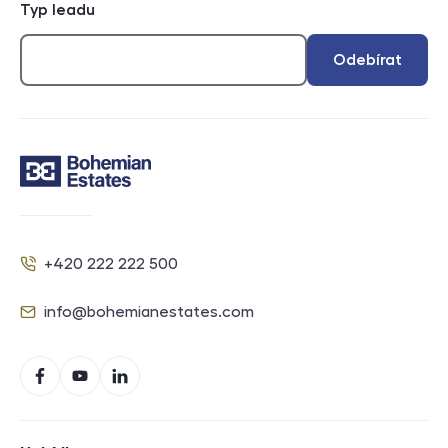
Typ leadu
Odebírat
Kontakt
+420 222 222 500
Telefon
info@bohemianestates.com
E-mail
Sociální sítě
Facebook
YouTube
LinkedIn
Navigace v zápatí