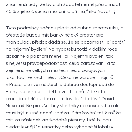
znamená tedy, že by dluh žadatel neměl přesáhnout
45 % z jeho čistého měsíčního příjmu,“ říká Novotný.
Tyto podmínky začnou platit od dubna tohoto ruku, a
přestože budou mít banky nějaký prostor pro
manipulaci, předpokládá se, že se pozornost lidí obrátí
na nájemní bydlení. Na hypotéku totiž v dalším roce
dosáhne o poznání méně lidí. Nájemní bydlení tak
s největší pravděpodobností čeká zdražování, a to
zejména ve velkých městech nebo okrajových
lokalitách velkých měst. „Čekáme zdražení nájmů
v Praze, ale i ve městech s dobrou dostupností do
Prahy, které jsou podél hlavních tahů. Zde si to
pronajímatelé budou moci dovolit,“ dodává David
Novotný. Ne pro všechny vlastníky nemovitostí to ale
musí být nutně dobrá zpráva. Zdražování totiž může
mít za následek krátkodobé přesuny. Lidé budou
hledat levnější alternativy nebo výhodnější lokality.