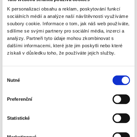
K personalizaci obsahu a reklam, poskytování funkcí
sociálních médií a analýze naší návštěvnosti využíváme
soubory cookie. Informace o tom, jak náš web používáte,
sdílíme se svými partnery pro sociální média, inzerci a
analýzy. Partneři tyto údaje mohou zkombinovat s
Co mít na paměti, když v koronavirové době
dalšími informacemi, které jste jim poskytli nebo které
chcete koupit investiční nemovitost
získali v důsledku toho, že používáte jejich služby.
Pandemie koronaviru na realitním trhu zamíchala
kartami. Všechny loňské prognózy se zhroutily a každý
Výběr
si začal klást nové otázky. Jednou z nich je i to, jestli je
Nutné
souhlasu
dobrý nápad kupovat za současné situace a s
nejistými vyhlídkami investiční nemovitost. Investiční
byty jsou už několik spolehlivou a výnosnou investicí a
Preferenční
zároveň banky začaly snižovat úrokové sazby za
hypotéky, říká realitní odborník David Novotný z
Statistické
Bohemian Estates. Vypadá to tedy, že získat hypotéku
bude nyní výhodnější. Co mít na paměti, když se v
současné době rozhodnete pro pořízení nemovitosti