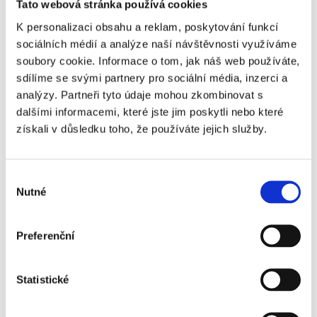
Poptávka
Tato webová stránka používá cookies
K personalizaci obsahu a reklam, poskytování funkcí
Jméno a příjmení
sociálních médií a analýze naší návštěvnosti využíváme
soubory cookie. Informace o tom, jak náš web používáte,
sdílíme se svými partnery pro sociální média, inzerci a
analýzy. Partneři tyto údaje mohou zkombinovat s
Telefon
dalšími informacemi, které jste jim poskytli nebo které
získali v důsledku toho, že používáte jejich služby.
E-mail
Výběr
Nutné
souhlasu
Zpráva
Preferenční
Statistické