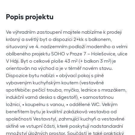
Popis projektu
Ve výhradním zastoupení majitele nabízíme k prodeji
krásný a světlý byt o dispozici 2+kk s balkonem,
situovaný ve 4. nadzemním podlaží moderního a velmi
oblíbeného projektu SOHO v Praze 7 – Holešovice, ulice
V Háji. Byt o celkové ploše 43 m² (+ balkon 3 m²) je
orientován na východ a je v téměř novém stavu.
Dispozice bytu nabízí: • obývací pokoj s plně
vybaveným kuchyňským koutem (vestavěné
spotřebiče: pečící trouba, myčka, lednice s mrazákem,
indukční varná deska s digestoří), • samostatnou
ložnici, • koupelnu s vanou, • oddělené WC. Velkým
benefitem bytu je kvalitní zakázková vestavba od
společnosti Vestavstyl, zahrnující kuchyň a vestavěné
skříně ve vstupní části, které poskytují nadstandardní
množství úložných prostor. Součástí je také praktický