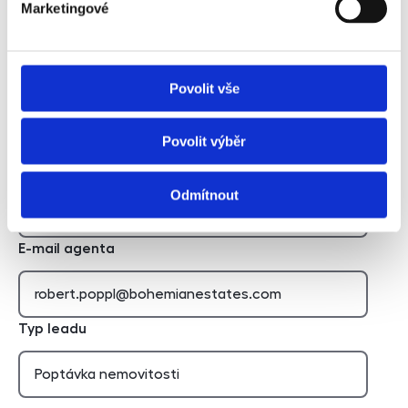
Marketingové
Povolit vše
Hidden
Povolit výběr
Nemovitost
Odmítnout
E-mail agenta
Typ leadu