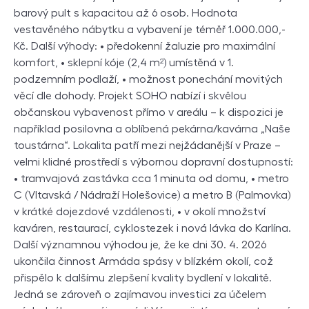
barový pult s kapacitou až 6 osob. Hodnota
vestavěného nábytku a vybavení je téměř 1.000.000,-
Kč. Další výhody: • předokenní žaluzie pro maximální
komfort, • sklepní kóje (2,4 m²) umístěná v 1.
podzemním podlaží, • možnost ponechání movitých
věcí dle dohody. Projekt SOHO nabízí i skvělou
občanskou vybavenost přímo v areálu – k dispozici je
například posilovna a oblíbená pekárna/kavárna „Naše
toustárna“. Lokalita patří mezi nejžádanější v Praze –
velmi klidné prostředí s výbornou dopravní dostupností:
• tramvajová zastávka cca 1 minuta od domu, • metro
C (Vltavská / Nádraží Holešovice) a metro B (Palmovka)
v krátké dojezdové vzdálenosti, • v okolí množství
kaváren, restaurací, cyklostezek i nová lávka do Karlína.
Další významnou výhodou je, že ke dni 30. 4. 2026
ukončila činnost Armáda spásy v blízkém okolí, což
přispělo k dalšímu zlepšení kvality bydlení v lokalitě.
Jedná se zároveň o zajímavou investici za účelem