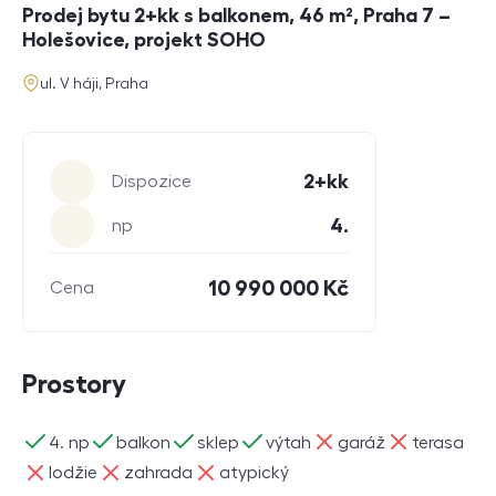
Prodej bytu 2+kk s balkonem, 46 m², Praha 7 –
Holešovice, projekt SOHO
adresa
ul. V háji, Praha
Parametry
2+kk
Dispozice
4.
np
10 990 000 Kč
Cena
Prostory
ano
ano
ano
ano
ne
ne
4. np
balkon
sklep
výtah
garáž
terasa
ne
ne
ne
lodžie
zahrada
atypický