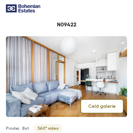
ID
N09422
Celá galerie
Prodej
Byt
360° video
Typ nabídky
Typ nemovitosti
Virtuální prohlídka