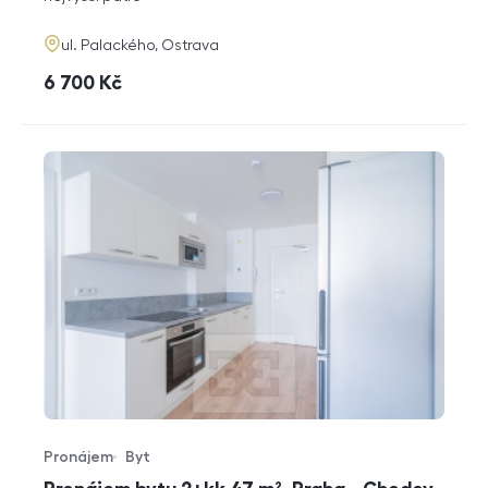
adresa
ul. Palackého, Ostrava
cena
6 700
Kč
Pronájem
Byt
Typ nabídky
Typ nemovitosti