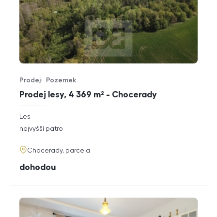
Prodej
Pozemek
Typ nabídky
Typ nemovitosti
Prodej lesy, 4 369 m² - Chocerady
rozměry
Les
dispozice
funkce
nejvyšší patro
adresa
Chocerady, parcela
cena
dohodou