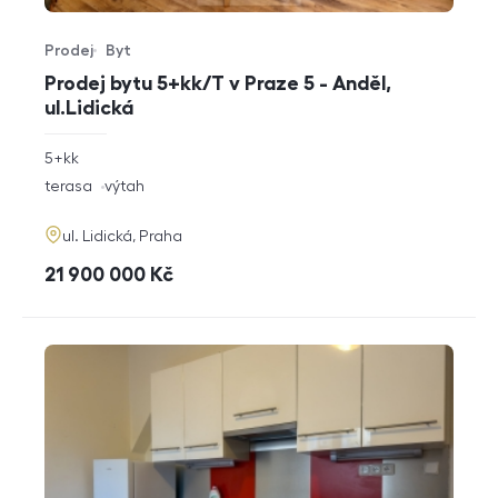
Prodej
Byt
Typ nabídky
Typ nemovitosti
Prodej bytu 5+kk/T v Praze 5 - Anděl,
ul.Lidická
rozměry
5+kk
dispozice
funkce
terasa
výtah
adresa
ul. Lidická, Praha
cena
21 900 000
Kč