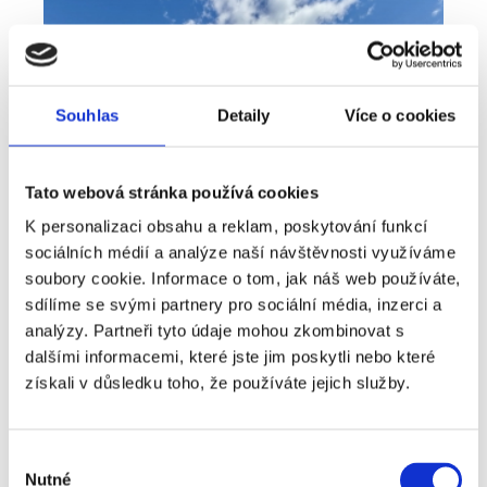
Souhlas
Detaily
Více o cookies
Tato webová stránka používá cookies
K personalizaci obsahu a reklam, poskytování funkcí
sociálních médií a analýze naší návštěvnosti využíváme
soubory cookie. Informace o tom, jak náš web používáte,
sdílíme se svými partnery pro sociální média, inzerci a
Prodej
Dům
360° video
analýzy. Partneři tyto údaje mohou zkombinovat s
Typ nabídky
Typ nemovitosti
Virtuální prohlídka
dalšími informacemi, které jste jim poskytli nebo které
Prodej rodinné domy, 181 m² - Unhošť
získali v důsledku toho, že používáte jejich služby.
rozměry
Rodinný
dispozice
funkce
garáž
terasa
v rodinném domě
Výběr
Nutné
souhlasu
adresa
ul. Na Čeperce, Unhošť