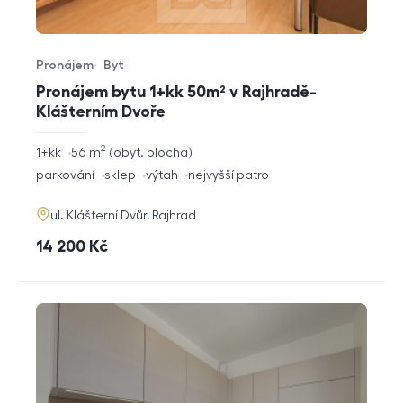
Pronájem
Byt
Typ nabídky
Typ nemovitosti
Pronájem bytu 1+kk 50m² v Rajhradě-
Klášterním Dvoře
2
rozměry
1+kk
56
m
obyt. plocha
dispozice
funkce
parkování
sklep
výtah
nejvyšší patro
adresa
ul. Klášterní Dvůr, Rajhrad
cena
14 200
Kč