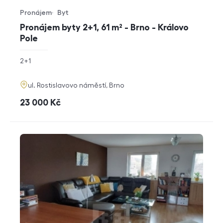
Pronájem
Byt
Typ nabídky
Typ nemovitosti
Pronájem byty 2+1, 61 m² - Brno - Královo
Pole
rozměry
2+1
dispozice
funkce
adresa
ul. Rostislavovo náměstí, Brno
cena
23 000
Kč