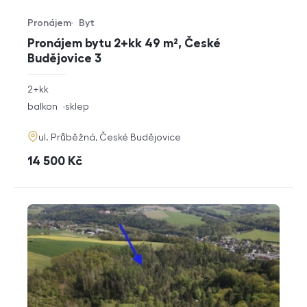
Pronájem
Byt
Typ nabídky
Typ nemovitosti
Pronájem bytu 2+kk 49 m², České
Budějovice 3
rozměry
2+kk
dispozice
funkce
balkon
sklep
adresa
ul. Průběžná, České Budějovice
cena
14 500
Kč