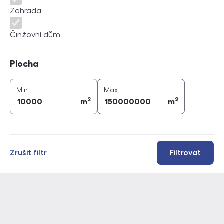
Zahrada
Činžovní dům
Plocha
Plocha
2
2
plocha (
m
)
plocha (
m
)
Min
Max
2
2
m
m
Zrušit filtr
Filtrovat