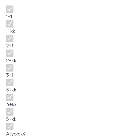
Dispozice
1+1
1+kk
2+1
2+kk
3+1
3+kk
4+kk
5+kk
Atypický