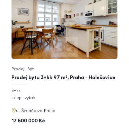
Prodej
Byt
Typ nabídky
Typ nemovitosti
Prodej bytu 3+kk 97 m², Praha - Holešovice
rozměry
3+kk
dispozice
funkce
sklep
výtah
adresa
ul. Šimáčkova, Praha
cena
17 500 000
Kč