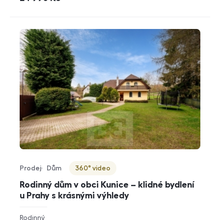
Prodej
Dům
360° video
Typ nabídky
Typ nemovitosti
Virtuální prohlídka
Rodinný dům v obci Kunice – klidné bydlení
u Prahy s krásnými výhledy
rozměry
Rodinný