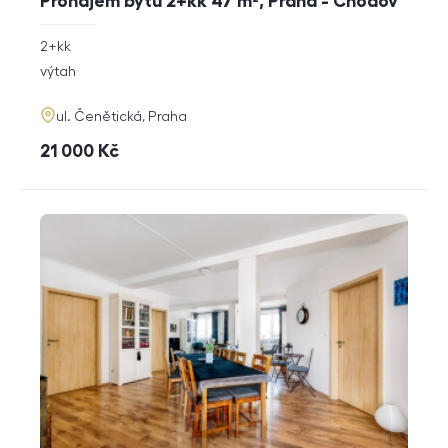
Pronájem bytu 2+kk 47 m², Praha - Chodov
rozměry
2+kk
dispozice
funkce
výtah
adresa
ul. Čenětická, Praha
cena
21 000
Kč