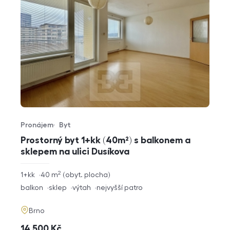
Pronájem
Byt
Typ nabídky
Typ nemovitosti
Prostorný byt 1+kk (40m²) s balkonem a
sklepem na ulici Dusíkova
2
rozměry
1+kk
40
m
obyt. plocha
dispozice
funkce
balkon
sklep
výtah
nejvyšší patro
adresa
Brno
cena
14 500
Kč