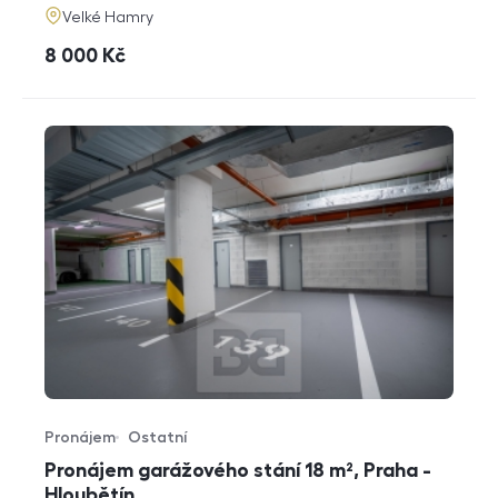
adresa
Velké Hamry
cena
8 000
Kč
Pronájem
Ostatní
Typ nabídky
Typ nemovitosti
Pronájem garážového stání 18 m², Praha -
Hloubětín