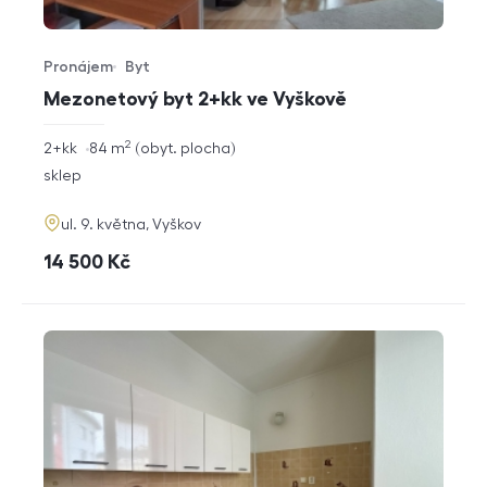
Pronájem
Byt
Typ nabídky
Typ nemovitosti
Mezonetový byt 2+kk ve Vyškově
2
rozměry
2+kk
84
m
obyt. plocha
dispozice
funkce
sklep
adresa
ul. 9. května, Vyškov
cena
14 500
Kč