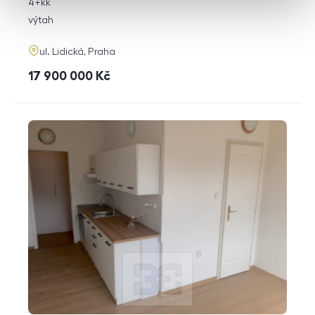
rozměry
4+kk
dispozice
funkce
výtah
adresa
ul. Lidická, Praha
cena
17 900 000
Kč