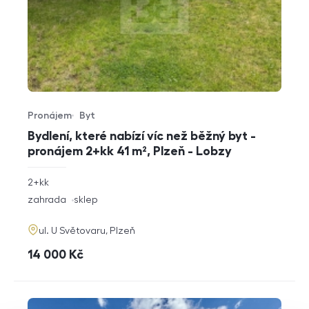
Pronájem
Byt
Typ nabídky
Typ nemovitosti
Bydlení, které nabízí víc než běžný byt -
pronájem 2+kk 41 m², Plzeň - Lobzy
rozměry
2+kk
dispozice
funkce
zahrada
sklep
adresa
ul. U Světovaru, Plzeň
cena
14 000
Kč