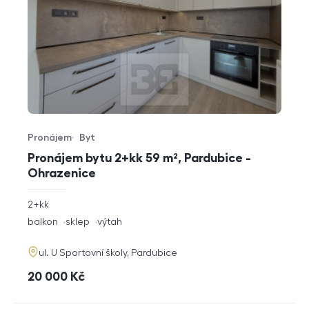
Pronájem
Byt
Typ nabídky
Typ nemovitosti
Pronájem bytu 2+kk 59 m², Pardubice -
Ohrazenice
rozměry
2+kk
dispozice
funkce
balkon
sklep
výtah
adresa
ul. U Sportovní školy, Pardubice
cena
20 000
Kč