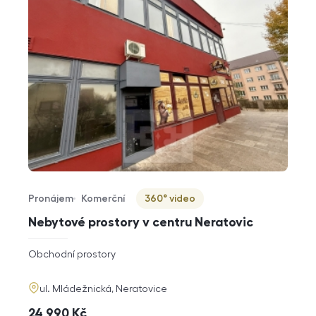
Pronájem
Komerční
360° video
Typ nabídky
Typ nemovitosti
Virtuální prohlídka
Nebytové prostory v centru Neratovic
rozměry
Obchodní prostory
dispozice
funkce
adresa
ul. Mládežnická, Neratovice
cena
24 990
Kč