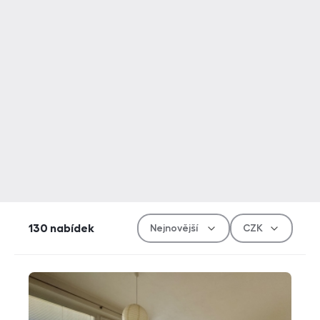
Řazen
Měn
130
nabídek