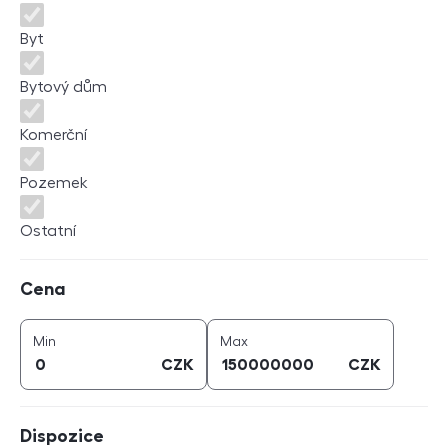
Byt
Bytový dům
Komerční
Pozemek
Ostatní
Cena
Cena
cena (
CZK
)
cena (
CZK
)
Min
Max
CZK
CZK
Dispozice