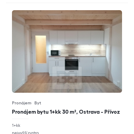
Pronájem
Byt
Typ nabídky
Typ nemovitosti
Pronájem bytu 1+kk 30 m², Ostrava - Přívoz
rozměry
1+kk
dispozice
funkce
nejvyšší patro