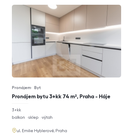
Pronájem
Byt
Typ nabídky
Typ nemovitosti
Pronájem bytu 3+kk 74 m², Praha - Háje
rozměry
3+kk
dispozice
funkce
balkon
sklep
výtah
adresa
ul. Emilie Hyblerové, Praha