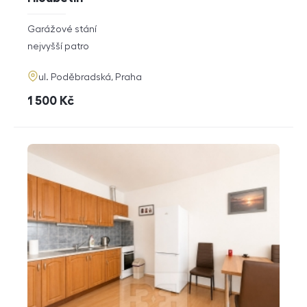
rozměry
Garážové stání
dispozice
funkce
nejvyšší patro
adresa
ul. Poděbradská, Praha
cena
1 500
Kč