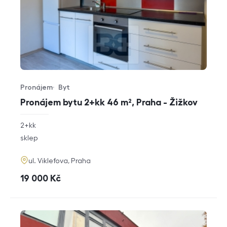
Pronájem
Byt
Typ nabídky
Typ nemovitosti
Pronájem bytu 2+kk 46 m², Praha - Žižkov
rozměry
2+kk
dispozice
funkce
sklep
adresa
ul. Viklefova, Praha
cena
19 000
Kč