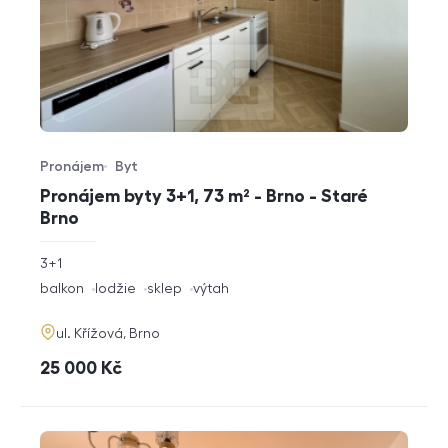
Pronájem
Byt
Typ nabídky
Typ nemovitosti
Pronájem byty 3+1, 73 m² - Brno - Staré
Brno
rozměry
3+1
dispozice
funkce
balkon
lodžie
sklep
výtah
adresa
ul. Křížová, Brno
cena
25 000
Kč