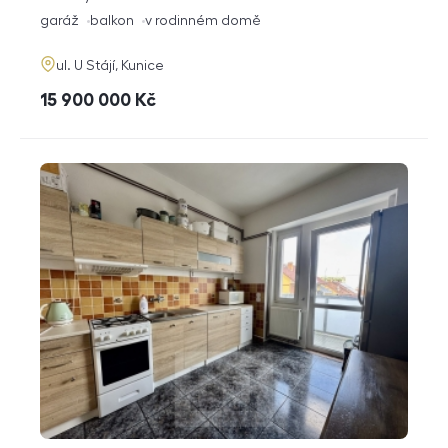
dispozice
funkce
garáž
balkon
v rodinném domě
adresa
ul. U Stájí, Kunice
cena
15 900 000
Kč