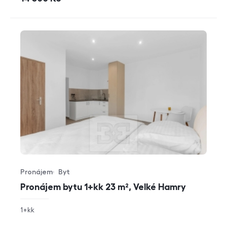
Pronájem
Byt
Typ nabídky
Typ nemovitosti
Pronájem bytu 1+kk 23 m², Velké Hamry
rozměry
1+kk
dispozice
funkce