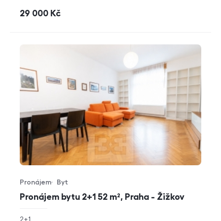
cena
29 000
Kč
Pronájem
Byt
Typ nabídky
Typ nemovitosti
Pronájem bytu 2+1 52 m², Praha - Žižkov
rozměry
2+1