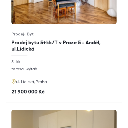
Prodej
Byt
Typ nabídky
Typ nemovitosti
Prodej bytu 5+kk/T v Praze 5 - Anděl,
ul.Lidická
rozměry
5+kk
dispozice
funkce
terasa
výtah
adresa
ul. Lidická, Praha
cena
21 900 000
Kč