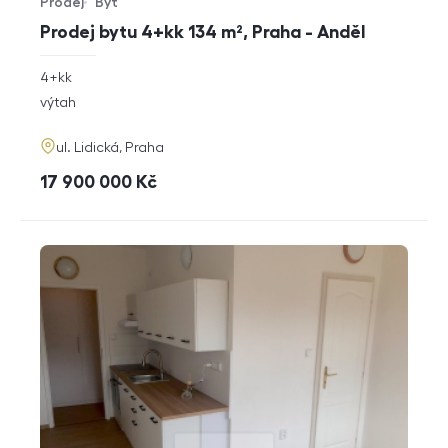
Prodej
Byt
Typ nabídky
Typ nemovitosti
Prodej bytu 4+kk 134 m², Praha - Anděl
rozměry
4+kk
dispozice
funkce
výtah
adresa
ul. Lidická, Praha
cena
17 900 000
Kč