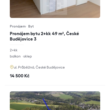
Pronájem
Byt
Typ nabídky
Typ nemovitosti
Pronájem bytu 2+kk 49 m², České
Budějovice 3
rozměry
2+kk
dispozice
funkce
balkon
sklep
adresa
ul. Průběžná, České Budějovice
cena
14 500
Kč