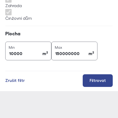
Zahrada
Činžovní dům
Plocha
Plocha
2
2
plocha (
m
)
plocha (
m
)
Min
Max
2
2
m
m
Zrušit filtr
Filtrovat