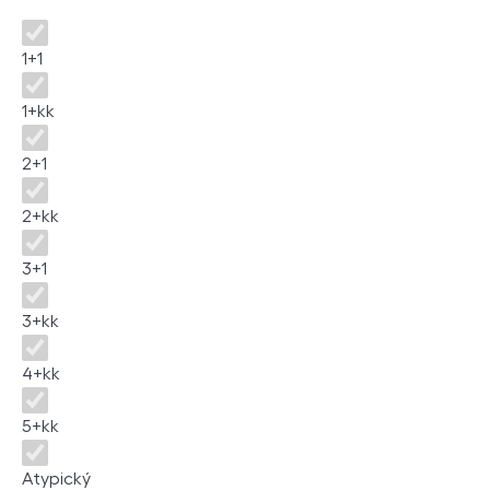
Dispozice
1+1
1+kk
2+1
2+kk
3+1
3+kk
4+kk
5+kk
Atypický