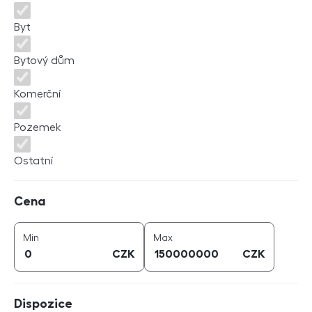
Byt
Bytový dům
Komerční
Pozemek
Ostatní
Cena
Cena
cena (
CZK
)
cena (
CZK
)
Min
Max
CZK
CZK
Dispozice