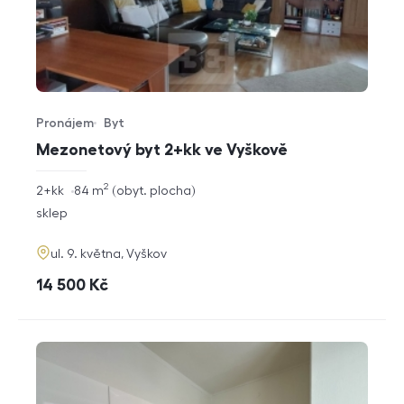
Pronájem
Byt
Typ nabídky
Typ nemovitosti
Mezonetový byt 2+kk ve Vyškově
2
rozměry
2+kk
84
m
obyt. plocha
dispozice
funkce
sklep
adresa
ul. 9. května, Vyškov
cena
14 500
Kč