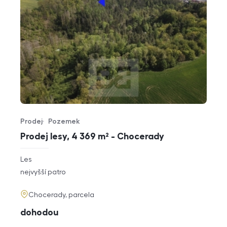
Prodej
Pozemek
Typ nabídky
Typ nemovitosti
Prodej lesy, 4 369 m² - Chocerady
rozměry
Les
dispozice
funkce
nejvyšší patro
adresa
Chocerady, parcela
cena
dohodou