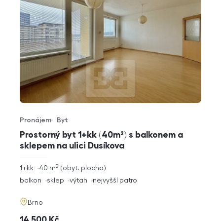
Pronájem
Byt
Typ nabídky
Typ nemovitosti
Prostorný byt 1+kk (40m²) s balkonem a
sklepem na ulici Dusíkova
2
rozměry
1+kk
40
m
obyt. plocha
dispozice
funkce
balkon
sklep
výtah
nejvyšší patro
adresa
Brno
cena
14 500
Kč