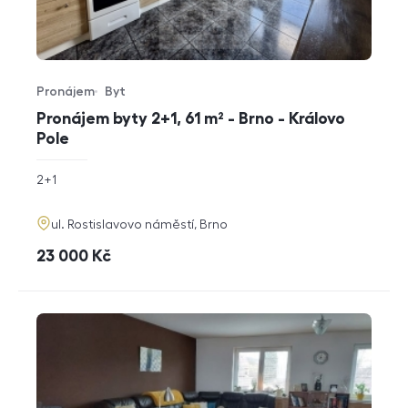
Pronájem
Byt
Typ nabídky
Typ nemovitosti
Pronájem byty 2+1, 61 m² - Brno - Královo
Pole
rozměry
2+1
dispozice
funkce
adresa
ul. Rostislavovo náměstí, Brno
cena
23 000
Kč