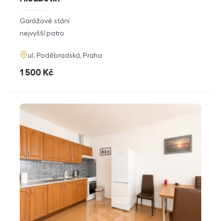
rozměry
Garážové stání
dispozice
funkce
nejvyšší patro
adresa
ul. Poděbradská, Praha
cena
1 500
Kč