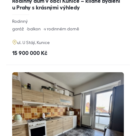
Rodinný dům v obci Kunice – klidné bydlení
u Prahy s krásnými výhledy
rozměry
Rodinný
dispozice
funkce
garáž
balkon
v rodinném domě
adresa
ul. U Stájí, Kunice
cena
15 900 000
Kč