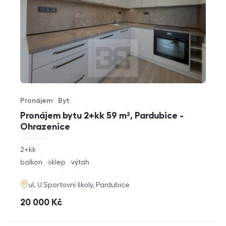
Pronájem
Byt
Typ nabídky
Typ nemovitosti
Pronájem bytu 2+kk 59 m², Pardubice -
Ohrazenice
rozměry
2+kk
dispozice
funkce
balkon
sklep
výtah
adresa
ul. U Sportovní školy, Pardubice
cena
20 000
Kč