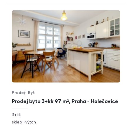
Prodej
Byt
Typ nabídky
Typ nemovitosti
Prodej bytu 3+kk 97 m², Praha - Holešovice
rozměry
3+kk
dispozice
funkce
sklep
výtah