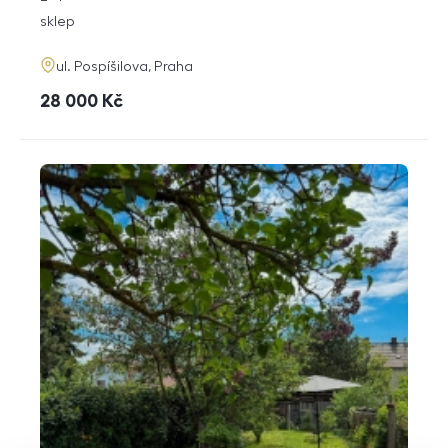
dispozice
funkce
sklep
adresa
ul. Pospíšilova, Praha
cena
28 000
Kč