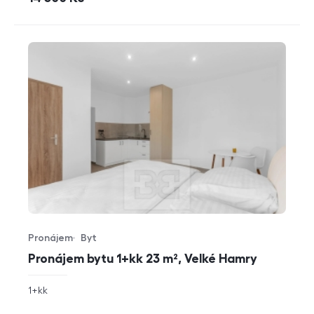
Pronájem
Byt
Typ nabídky
Typ nemovitosti
Pronájem bytu 1+kk 23 m², Velké Hamry
rozměry
1+kk
dispozice
funkce