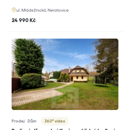
funkce
adresa
ul. Mládežnická, Neratovice
cena
24 990
Kč
Prodej
Dům
360° video
Typ nabídky
Typ nemovitosti
Virtuální prohlídka