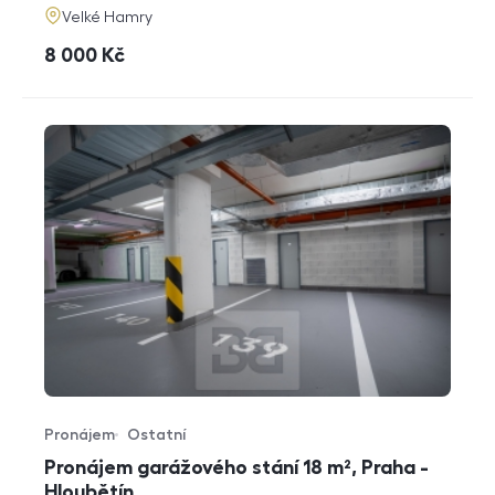
adresa
Velké Hamry
cena
8 000
Kč
Pronájem
Ostatní
Typ nabídky
Typ nemovitosti
Pronájem garážového stání 18 m², Praha -
Hloubětín