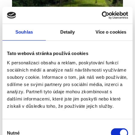
Souhlas
Detaily
Více o cookies
Tato webová stránka používá cookies
K personalizaci obsahu a reklam, poskytování funkcí
sociálních médií a analýze naší návštěvnosti využíváme
Pronájem
Byt
Typ nabídky
Typ nemovitosti
soubory cookie. Informace o tom, jak náš web používáte,
Bydlení, které nabízí víc než běžný byt -
sdílíme se svými partnery pro sociální média, inzerci a
pronájem 2+kk 41 m², Plzeň - Lobzy
analýzy. Partneři tyto údaje mohou zkombinovat s
dalšími informacemi, které jste jim poskytli nebo které
rozměry
2+kk
dispozice
získali v důsledku toho, že používáte jejich služby.
funkce
zahrada
sklep
adresa
ul. U Světovaru, Plzeň
Výběr
Nutné
cena
14 000
Kč
souhlasu