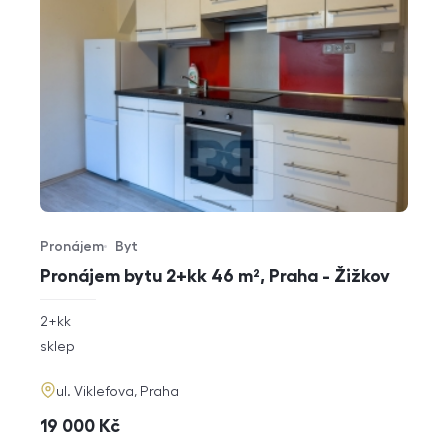
Pronájem
Byt
Typ nabídky
Typ nemovitosti
Pronájem bytu 2+kk 46 m², Praha - Žižkov
rozměry
2+kk
dispozice
funkce
sklep
adresa
ul. Viklefova, Praha
cena
19 000
Kč