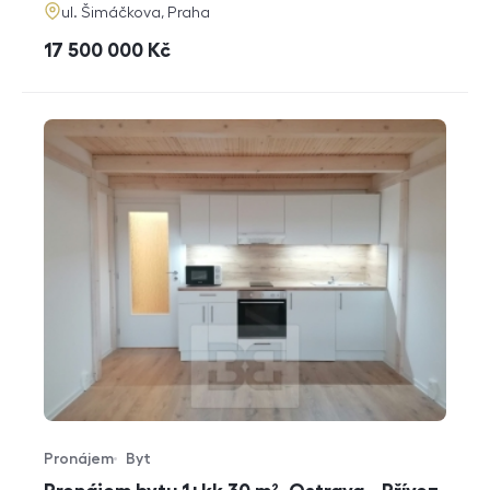
adresa
ul. Šimáčkova, Praha
cena
17 500 000
Kč
Pronájem
Byt
Typ nabídky
Typ nemovitosti