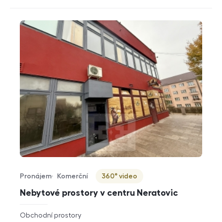
Pronájem
Komerční
360° video
Typ nabídky
Typ nemovitosti
Virtuální prohlídka
Nebytové prostory v centru Neratovic
rozměry
Obchodní prostory
dispozice