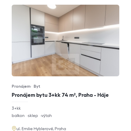
Pronájem
Byt
Typ nabídky
Typ nemovitosti
Pronájem bytu 3+kk 74 m², Praha - Háje
rozměry
3+kk
dispozice
funkce
balkon
sklep
výtah
adresa
ul. Emilie Hyblerové, Praha