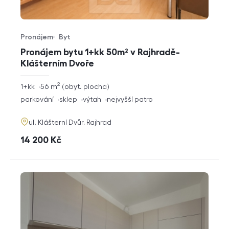
Pronájem
Byt
Typ nabídky
Typ nemovitosti
Pronájem bytu 1+kk 50m² v Rajhradě-
Klášterním Dvoře
2
rozměry
1+kk
56
m
obyt. plocha
dispozice
funkce
parkování
sklep
výtah
nejvyšší patro
adresa
ul. Klášterní Dvůr, Rajhrad
cena
14 200
Kč