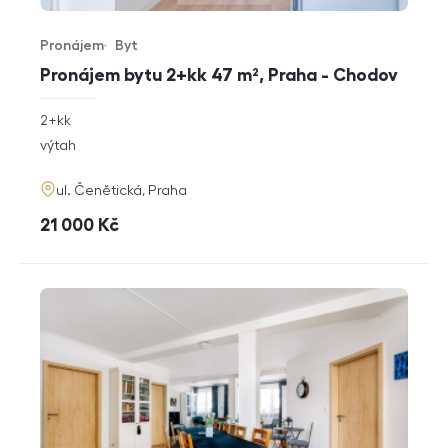
Pronájem
Byt
Typ nabídky
Typ nemovitosti
Pronájem bytu 2+kk 47 m², Praha - Chodov
rozměry
2+kk
dispozice
funkce
výtah
adresa
ul. Čenětická, Praha
cena
21 000
Kč