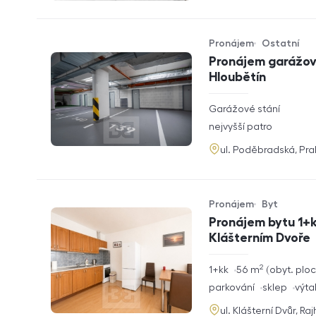
Pronájem
Ostatní
Typ nabídky
Typ nemovitosti
Pronájem garážové
Hloubětín
rozměry
Garážové stání
dispozice
funkce
nejvyšší patro
adresa
ul. Poděbradská, Pr
Pronájem
Byt
Typ nabídky
Typ nemovitosti
Pronájem bytu 1+k
Klášterním Dvoře
2
rozměry
1+kk
56
m
obyt. plo
dispozice
funkce
parkování
sklep
výta
adresa
ul. Klášterní Dvůr, Ra