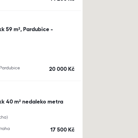
k 59 m², Pardubice -
, Pardubice
cena
20 000
Kč
kk 40 m² nedaleko metra
cha
Praha
cena
17 500
Kč