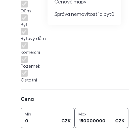
Cenové mapy
Dům
Správa nemovitostí a bytů
Byt
Bytový dům
Komerční
Pozemek
Ostatní
Cena
Cena
cena (
CZK
)
cena (
CZK
)
Min
Max
CZK
CZK