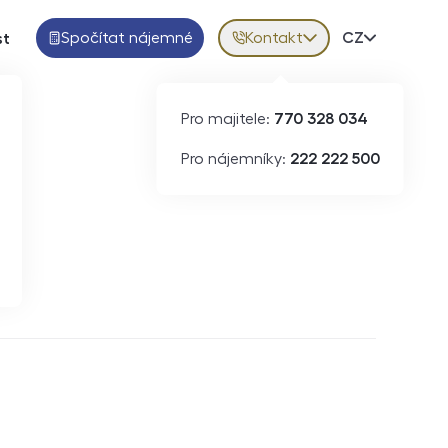
Spočítat nájemné
Kontakt
Volba jazy
CZ
st
Pro majitele:
770 328 034
Pro nájemníky:
222 222 500
Krátkodobý pronájem