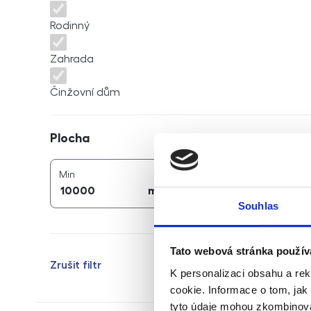
Rodinný
Zahrada
Činžovní dům
Plocha
Plocha
2
2
plocha (
m
)
plocha (
m
)
Min
Max
2
2
m
m
Souhlas
Tato webová stránka použív
Zrušit filtr
K personalizaci obsahu a re
cookie. Informace o tom, jak
tyto údaje mohou zkombinovat