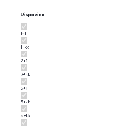
Dispozice
Dispozice
1+1
1+kk
2+1
2+kk
3+1
3+kk
4+kk