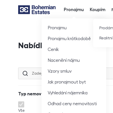
Pronajmu
Koupím
Hlavní nabídka
Pronajmu
Prodá
Realitn
Pronajmu krátkodobě
Nabídka nemovitostí
Ceník
Nacenění nájmu
Vzory smluv
Lokalita nebo ulice
Jak pronajmout byt
Vyhledání nájemníka
Typ nemovitosti
Odhad ceny nemovitosti
Typ nemovitosti
Vše