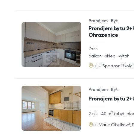
Pronájem
Byt
Typ nabídky
Typ nemovitosti
Pronájem bytu 2+k
Ohrazenice
rozměry
2+kk
dispozice
funkce
balkon
sklep
výtah
adresa
ul. U Sportovní školy
Pronájem
Byt
Typ nabídky
Typ nemovitosti
Pronájem bytu 2+
2
rozměry
2+kk
40
m
obyt. plo
dispozice
funkce
adresa
ul. Marie Cibulkové, 