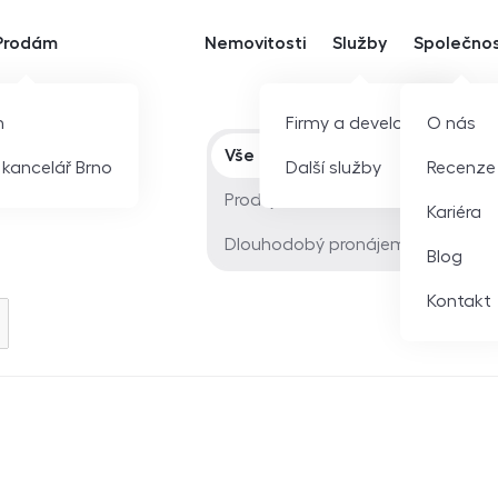
Prodám
Nemovitosti
Služby
Společno
m
Firmy a developeři
O nás
Typ nabídky
Vše
í kancelář Brno
Další služby
Recenze
Prodej
Kariéra
Dlouhodobý pronájem
Blog
Kontakt