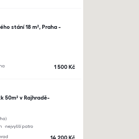
ho stání 18 m², Praha -
aha
cena
1 500
Kč
k 50m² v Rajhradě-
cha
h
nejvyšší patro
jhrad
cena
14 200
Kč