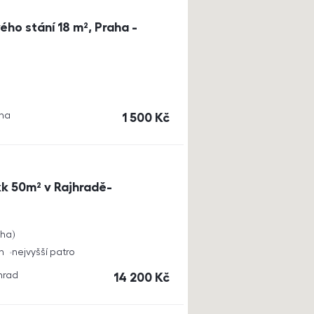
ho stání 18 m², Praha -
aha
cena
1 500
Kč
k 50m² v Rajhradě-
cha
h
nejvyšší patro
jhrad
cena
14 200
Kč