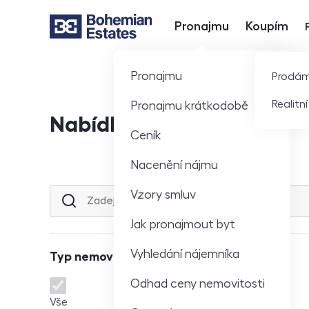
Pronajmu
Koupím
Hlavní nabídka
Pronajmu
Prodá
Realitn
Pronajmu krátkodobě
Nabídka nemovitostí
Ceník
Nacenění nájmu
Vzory smluv
Lokalita nebo ulice
Jak pronajmout byt
Vyhledání nájemníka
Typ nemovitosti
Odhad ceny nemovitosti
Typ nemovitosti
Vše