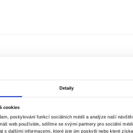
Detaily
á cookies
klam, poskytování funkcí sociálních médií a analýze naší návšt
Řazení
Měna
 náš web používáte, sdílíme se svými partnery pro sociální média
 s dalšími informacemi, které jste jim poskytli nebo které získa