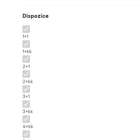
Dispozice
Dispozice
1+1
1+kk
2+1
2+kk
3+1
3+kk
4+kk