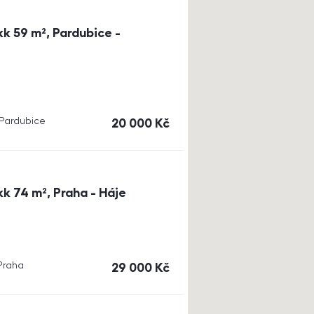
k 59 m², Pardubice -
, Pardubice
cena
20 000
Kč
k 74 m², Praha - Háje
 Praha
cena
29 000
Kč