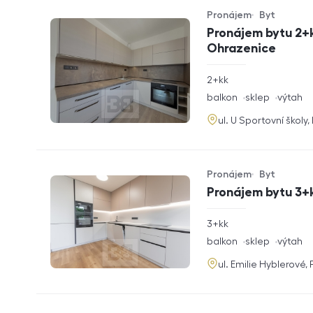
Pronájem
Byt
Typ nabídky
Typ nemovitosti
Pronájem bytu 2+k
Ohrazenice
rozměry
2+kk
dispozice
funkce
balkon
sklep
výtah
adresa
ul. U Sportovní školy
Pronájem
Byt
Typ nabídky
Typ nemovitosti
Pronájem bytu 3+k
rozměry
3+kk
dispozice
funkce
balkon
sklep
výtah
adresa
ul. Emilie Hyblerové,