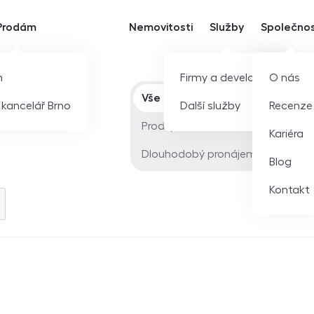
Prodám
Nemovitosti
Služby
Společno
m
Firmy a developeři
O nás
Typ nabídky
Vše
í kancelář Brno
Další služby
Recenze
Prodej
Kariéra
Dlouhodobý pronájem
Blog
Kontakt