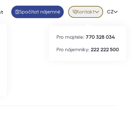
Spočítat nájemné
Kontakt
Volba jazy
CZ
st
Pro majitele:
770 328 034
Pro nájemníky:
222 222 500
Krátkodobý pronájem