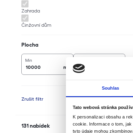
Zahrada
Činžovní dům
Plocha
Plocha
2
2
plocha (
m
)
plocha (
m
)
Min
Max
2
2
m
m
Souhlas
Zrušit filtr
Tato webová stránka použív
K personalizaci obsahu a re
cookie. Informace o tom, jak
131
nabídek
tyto údaje mohou zkombinovat