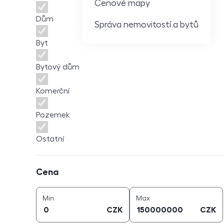
Cenové mapy
Dům
Správa nemovitostí a bytů
Byt
Bytový dům
Komerční
Pozemek
Ostatní
Cena
Cena
cena (
CZK
)
cena (
CZK
)
Min
Max
CZK
CZK