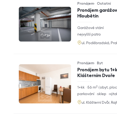
Pronájem
Ostatní
Typ nabídky
Typ nemovitosti
Pronájem garážové
Hloubětín
rozměry
Garážové stání
dispozice
funkce
nejvyšší patro
adresa
ul. Poděbradská, Pr
Pronájem
Byt
Typ nabídky
Typ nemovitosti
Pronájem bytu 1+k
Klášterním Dvoře
2
rozměry
1+kk
56
m
obyt. plo
dispozice
funkce
parkování
sklep
výta
adresa
ul. Klášterní Dvůr, Ra