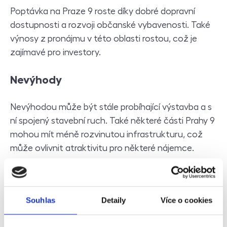
Poptávka na Praze 9 roste díky dobré dopravní
dostupnosti a rozvoji občanské vybavenosti. Také
výnosy z pronájmu v této oblasti rostou, což je
zajímavé pro investory.
Nevýhody
Nevýhodou může být stále probíhající výstavba a s
ní spojený stavební ruch. Také některé části Prahy 9
mohou mít méně rozvinutou infrastrukturu, což
může ovlivnit atraktivitu pro některé nájemce.
C
elkově je bydlení v této části Prahy vhodné jak pro
mladé páry, tak i rodiny s dětmi. Spojuje výhody
Souhlas
Detaily
Více o cookies
městského života s relativně dobrým přístupem k
přírodě a sportovním možnostem. Navíc je zde