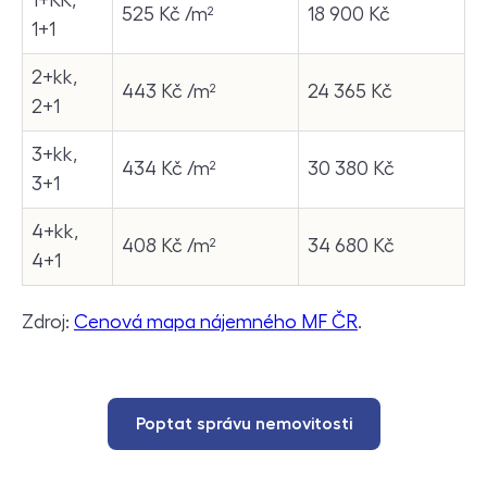
1+KK,
525 Kč /m²
18 900 Kč
1+1
2+kk,
443 Kč /m²
24 365 Kč
2+1
3+kk,
434 Kč /m²
30 380 Kč
3+1
4+kk,
408 Kč /m²
34 680 Kč
4+1
Zdroj:
Cenová mapa nájemného MF ČR
.
Poptat správu nemovitosti