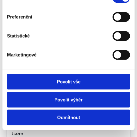
Celkově je Smíchov ideálním místem pro ty, kteří
chtějí bydlet v širším centru Prahy, mít vše po ruce a
Preferenční
užívat si moderního městského života.
Statistické
Poptat správu nemovitosti
Marketingové
Povolit vše
Správa nemovitostí Praha
Povolit výběr
5 a okolí
Odmítnout
Jsem