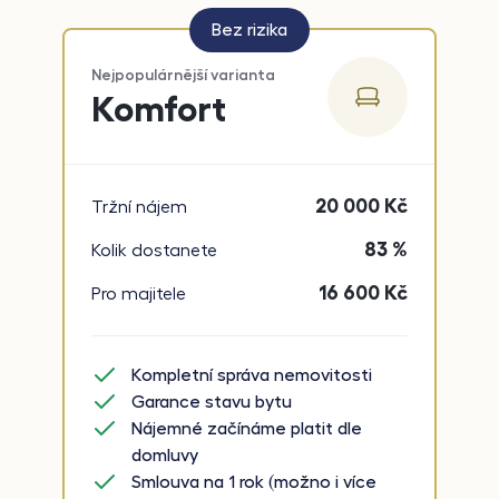
Bez rizika
Nejpopulárnější varianta
Komfort
20 000
Kč
Tržní nájem
83 %
Kolik dostanete
16 600
Kč
Pro majitele
Kompletní správa nemovitosti
Garance stavu bytu
Nájemné začínáme platit dle
domluvy
Smlouva na 1 rok (možno i více