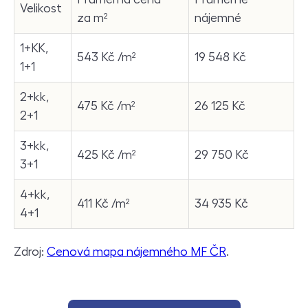
Velikost
za m²
nájemné
1+KK,
543 Kč /m²
19 548 Kč
1+1
2+kk,
475 Kč /m²
26 125 Kč
2+1
3+kk,
425 Kč /m²
29 750 Kč
3+1
4+kk,
411 Kč /m²
34 935 Kč
4+1
Zdroj:
Cenová mapa nájemného MF ČR
.