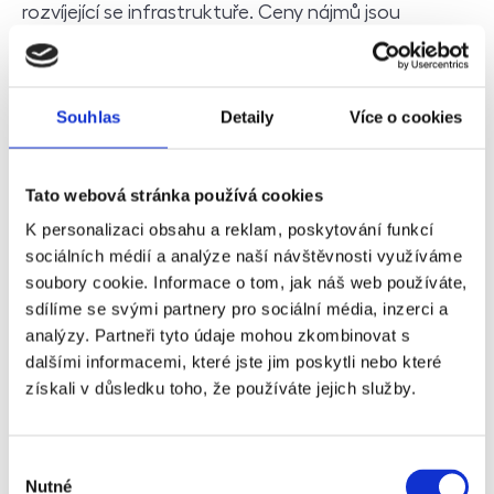
rozvíjející se infrastruktuře. Ceny nájmů jsou
srovnatelné s Prahou 2, což zajišťuje solidní výnosy
z pronájmu. Smíchov prochází velkou proměnou,
především výstavbou nové čtvrti Smíchov City,
Souhlas
Detaily
Více o cookies
která do oblasti přinese další byty, kanceláře i
veřejné prostory.
Tato webová stránka používá cookies
Nevýhody
K personalizaci obsahu a reklam, poskytování funkcí
sociálních médií a analýze naší návštěvnosti využíváme
Nevýhodami mohou být vyšší ceny nemovitostí,
soubory cookie. Informace o tom, jak náš web používáte,
sdílíme se svými partnery pro sociální média, inzerci a
zejména v modernějších částech blízko Vltavy.
analýzy. Partneři tyto údaje mohou zkombinovat s
Rušný život v oblasti Anděla a blízkost hlavních
dalšími informacemi, které jste jim poskytli nebo které
dopravních tahů znamenají i větší hluk a hustší
získali v důsledku toho, že používáte jejich služby.
dopravu. Některé části Smíchova mají stále
industriální charakter, což nemusí každému
vyhovovat.
Výběr
Nutné
souhlasu