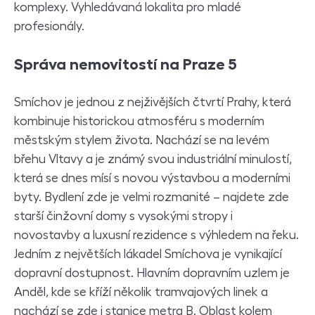
komplexy. Vyhledávaná lokalita pro mladé
profesionály.
Správa nemovitostí na Praze 5
Smíchov je jednou z nejživějších čtvrtí Prahy, která
kombinuje historickou atmosféru s moderním
městským stylem života. Nachází se na levém
břehu Vltavy a je známý svou industriální minulostí,
která se dnes mísí s novou výstavbou a moderními
byty. Bydlení zde je velmi rozmanité – najdete zde
starší činžovní domy s vysokými stropy i
novostavby a luxusní rezidence s výhledem na řeku.
Jedním z největších lákadel Smíchova je vynikající
dopravní dostupnost. Hlavním dopravním uzlem je
Anděl, kde se kříží několik tramvajových linek a
nachází se zde i stanice metra B. Oblast kolem