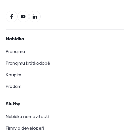
E-mail
Sociální sítě
Facebook
YouTube
LinkedIn
Navigace v zápatí
Nabídka
Pronajmu
Pronajmu krátkodobě
Koupím
Prodám
Služby
Nabídka nemovitostí
Firmy a developeři