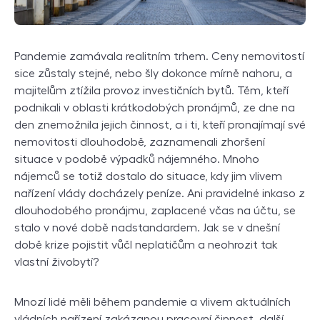
Pandemie zamávala realitním trhem. Ceny nemovitostí
sice zůstaly stejné, nebo šly dokonce mírně nahoru, a
majitelům ztížila provoz investičních bytů. Těm, kteří
podnikali v oblasti krátkodobých pronájmů, ze dne na
den znemožnila jejich činnost, a i ti, kteří pronajímají své
nemovitosti dlouhodobě, zaznamenali zhoršení
situace v podobě výpadků nájemného. Mnoho
nájemců se totiž dostalo do situace, kdy jim vlivem
nařízení vlády docházely peníze. Ani pravidelné inkaso z
dlouhodobého pronájmu, zaplacené včas na účtu, se
stalo v nové době nadstandardem. Jak se v dnešní
době krize pojistit vůčI neplatičům a neohrozit tak
vlastní živobytí?
Mnozí lidé měli během pandemie a vlivem aktuálních
vládních nařízení zakázanou pracovní činnost, další