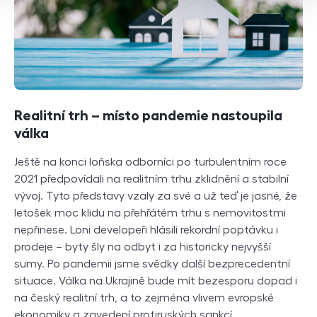
Realitní trh – místo pandemie nastoupila
válka
Ještě na konci loňska odborníci po turbulentním roce
2021 předpovídali na realitním trhu zklidnění a stabilní
vývoj. Tyto představy vzaly za své a už teď je jasné, že
letošek moc klidu na přehřátém trhu s nemovitostmi
nepřinese. Loni developeři hlásili rekordní poptávku i
prodeje – byty šly na odbyt i za historicky nejvyšší
sumy. Po pandemii jsme svědky další bezprecedentní
situace. Válka na Ukrajině bude mít bezesporu dopad i
na český realitní trh, a to zejména vlivem evropské
ekonomiky a zavedení protiruských sankcí.