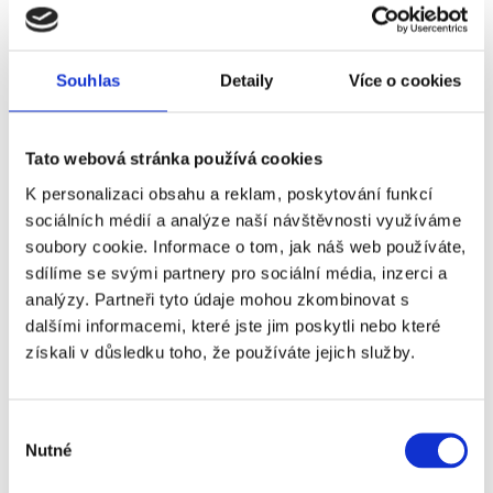
Souhlas
Detaily
Více o cookies
Novinky z realitního trhu - červenec 2025
Přečtěte si, jak se vyvíjí tržní nájemné, kolik lidí je
Tato webová stránka používá cookies
aktuálně v exekuci, jaké jsou nejnovější trendy a
K personalizaci obsahu a reklam, poskytování funkcí
predikce pro realitní trh. Nechybí ani tipy na zajímavé
sociálních médií a analýze naší návštěvnosti využíváme
investiční příležitosti!
soubory cookie. Informace o tom, jak náš web používáte,
sdílíme se svými partnery pro sociální média, inzerci a
Číst dále
analýzy. Partneři tyto údaje mohou zkombinovat s
dalšími informacemi, které jste jim poskytli nebo které
získali v důsledku toho, že používáte jejich služby.
Výběr
Nutné
souhlasu