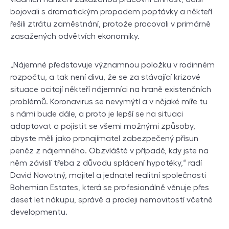
bojovali s dramatickým propadem poptávky a někteří
řešili ztrátu zaměstnání, protože pracovali v primárně
zasažených odvětvích ekonomiky.
„Nájemné představuje významnou položku v rodinném
rozpočtu, a tak není divu, že se za stávající krizové
situace ocitají někteří nájemníci na hraně existenčních
problémů. Koronavirus se nevymýtí a v nějaké míře tu
s námi bude dále, a proto je lepší se na situaci
adaptovat a pojistit se všemi možnými způsoby,
abyste měli jako pronajímatel zabezpečený přísun
peněz z nájemného. Obzvláště v případě, kdy jste na
něm závislí třeba z důvodu splácení hypotéky,“ radí
David Novotný, majitel a jednatel realitní společnosti
Bohemian Estates, která se profesionálně věnuje přes
deset let nákupu, správě a prodeji nemovitostí včetně
developmentu.