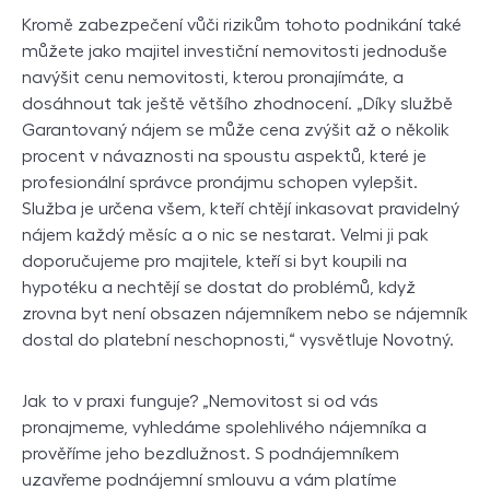
Kromě zabezpečení vůči rizikům tohoto podnikání také
můžete jako majitel investiční nemovitosti jednoduše
navýšit cenu nemovitosti, kterou pronajímáte, a
dosáhnout tak ještě většího zhodnocení. „Díky službě
Garantovaný nájem se může cena zvýšit až o několik
procent v návaznosti na spoustu aspektů, které je
profesionální správce pronájmu schopen vylepšit.
Služba je určena všem, kteří chtějí inkasovat pravidelný
nájem každý měsíc a o nic se nestarat. Velmi ji pak
doporučujeme pro majitele, kteří si byt koupili na
hypotéku a nechtějí se dostat do problémů, když
zrovna byt není obsazen nájemníkem nebo se nájemník
dostal do platební neschopnosti,“ vysvětluje Novotný.
Jak to v praxi funguje? „Nemovitost si od vás
pronajmeme, vyhledáme spolehlivého nájemníka a
prověříme jeho bezdlužnost. S podnájemníkem
uzavřeme podnájemní smlouvu a vám platíme