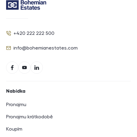
Kontakt
+420 222 222 500
Telefon
info@bohemianestates.com
E-mail
Sociální sítě
Facebook
YouTube
LinkedIn
Navigace v zápatí
Nabídka
Pronajmu
Pronajmu krátkodobě
Koupím