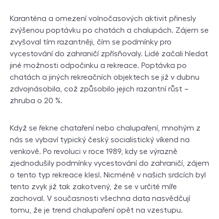
Karanténa a omezení volnočasových aktivit přinesly
zvýšenou poptávku po chatách a chalupách. Zájem se
zvyšoval tím razantněji, čím se podmínky pro
vycestování do zahraničí zpřísňovaly. Lidé začali hledat
jiné možnosti odpočinku a rekreace. Poptávka po
chatách a jiných rekreačních objektech se již v dubnu
zdvojnásobila, což způsobilo jejich razantní růst –
zhruba o 20 %.
Když se řekne chataření nebo chalupaření, mnohým z
nás se vybaví typický český socialistický víkend na
venkově. Po revoluci v roce 1989, kdy se výrazně
zjednodušily podmínky vycestování do zahraničí, zájem
o tento typ rekreace klesl. Nicméně v našich srdcích byl
tento zvyk již tak zakotvený, že se v určité míře
zachoval. V současnosti všechna data nasvědčují
tomu, že je trend chalupaření opět na vzestupu.