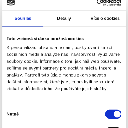
Souhlas
Detaily
Více o cookies
Tato webová stránka používá cookies
K personalizaci obsahu a reklam, poskytování funkcí
Byt na investici je populární metodou
sociálních médií a analýze naší návštěvnosti využíváme
zhodnocení vlastních prostředků
soubory cookie. Informace o tom, jak náš web používáte,
sdílíme se svými partnery pro sociální média, inzerci a
Pořídili jste s investiční byt za výhodnou cenu a nyní si
analýzy. Partneři tyto údaje mohou zkombinovat s
spokojeně mnete ruce nad rentabilní koupí a očekáváte
dalšími informacemi, které jste jim poskytli nebo které
roční výnos řádově vyšší jednotky procent. Ačkoli je
získali v důsledku toho, že používáte jejich služby.
výhodný nákup nemovitosti důležitým článkem
investičního řetězce, sám o sobě pro zajímavé
zhodnocení peněz do budoucna nestačí.
Výběr
Nutné
souhlasu
Číst dále