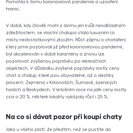
Pomohla k tomu koronavirová pandemie a uzavření
hranic.
V době, kdy člověk mohl z domu jen kvůli neodkladným
záležitostem, se vlastní chalupa stala luxusním (a
místy nedostatkovým) zbožím. Růst zájmu o chataření,
který jsme pozorovali již před koronavirovou pandemií,
byl akcelerován v době karantény a znovu lze
pozorovat zvýšenou poptávku po rekreačních
objektech. V důsledku zvýšené poptávky rostly ceny
chat a chalup, které jsou obyvatelné, až o desítky
procent. Zejména v Krkonoších, Šumavě, Jizerských
horách a Beskydech. V letošním roce na jaře ceny rostly
cca o 20 %, některé lokality vykázaly růst i 25 %.
Na co si dávat pozor při koupi chaty
Jako u všeho platí, že předtím, než se pustíte do