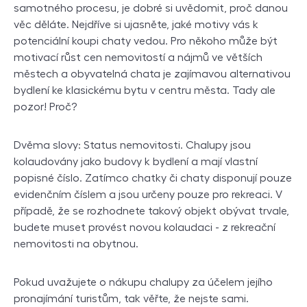
samotného procesu, je dobré si uvědomit, proč danou
věc děláte. Nejdříve si ujasněte, jaké motivy vás k
potenciální koupi chaty vedou. Pro někoho může být
motivací růst cen nemovitostí a nájmů ve větších
městech a obyvatelná chata je zajímavou alternativou
bydlení ke klasickému bytu v centru města. Tady ale
pozor! Proč?
Dvěma slovy: Status nemovitosti. Chalupy jsou
kolaudovány jako budovy k bydlení a mají vlastní
popisné číslo. Zatímco chatky či chaty disponují pouze
evidenčním číslem a jsou určeny pouze pro rekreaci. V
případě, že se rozhodnete takový objekt obývat trvale,
budete muset provést novou kolaudaci - z rekreační
nemovitosti na obytnou.
Pokud uvažujete o nákupu chalupy za účelem jejího
pronajímání turistům, tak věřte, že nejste sami.