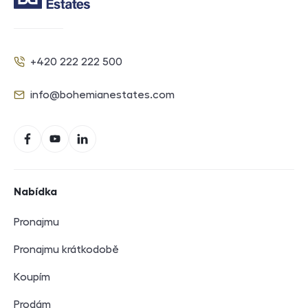
Kontakt
+420 222 222 500
Telefon
info@bohemianestates.com
E-mail
Sociální sítě
Facebook
YouTube
LinkedIn
Navigace v zápatí
Nabídka
Pronajmu
Pronajmu krátkodobě
Koupím
Prodám