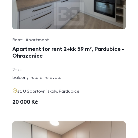
Rent
Apartment
Offer type
Property type
Apartment for rent 2+kk 59 m², Pardubice -
Ohrazenice
rozměry
2+kk
disposition
funkce
balcony
store
elevator
adresa
st. U Sportovní školy, Pardubice
cena
20 000
Kč