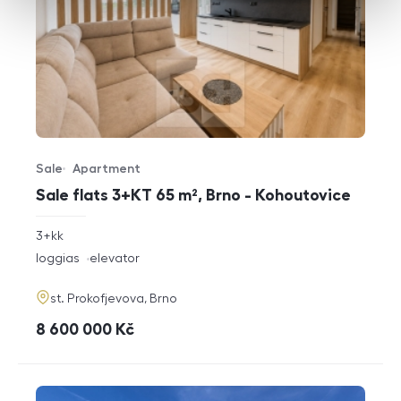
Sale
Apartment
Offer type
Property type
Sale flats 3+KT 65 m², Brno - Kohoutovice
rozměry
3+kk
disposition
funkce
loggias
elevator
adresa
st. Prokofjevova, Brno
cena
8 600 000
Kč