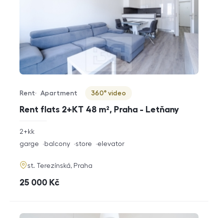
Rent
Apartment
360° video
Offer type
Property type
Virtuální prohlídka
Rent flats 2+KT 48 m², Praha - Letňany
rozměry
2+kk
disposition
funkce
garge
balcony
store
elevator
adresa
st. Terezínská, Praha
cena
25 000
Kč