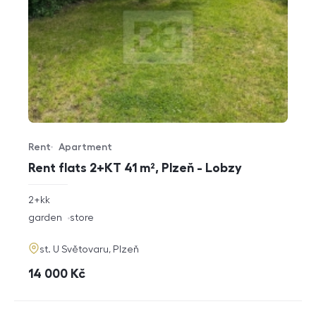
Rent
Apartment
Offer type
Property type
Rent flats 2+KT 41 m², Plzeň - Lobzy
rozměry
2+kk
disposition
funkce
garden
store
adresa
st. U Světovaru, Plzeň
cena
14 000
Kč