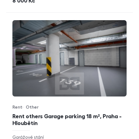
cena
8 000
Kč
Rent
Other
Offer type
Property type
Rent others Garage parking 18 m², Praha -
Hloubětín
rozměry
Garážové stání