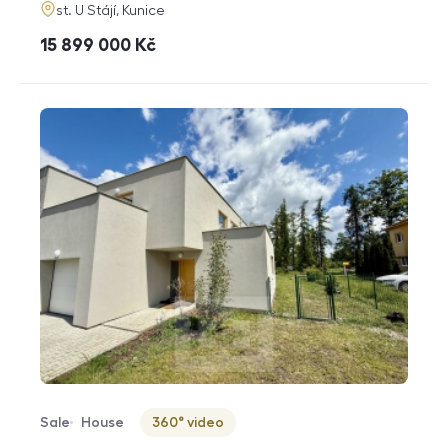
adresa
st. U Stájí, Kunice
cena
15 899 000
Kč
Sale
House
360° video
Offer type
Property type
Virtuální prohlídka