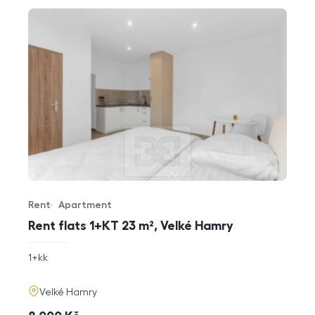
Rent
Apartment
Offer type
Property type
Rent flats 1+KT 23 m², Velké Hamry
rozměry
1+kk
disposition
funkce
adresa
Velké Hamry