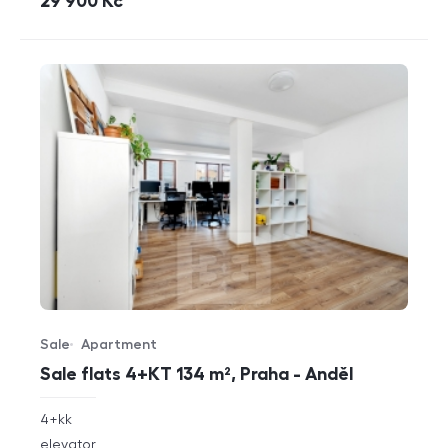
cena
29 900
Kč
Sale
Apartment
Offer type
Property type
Sale flats 4+KT 134 m², Praha - Anděl
rozměry
4+kk
disposition
funkce
elevator