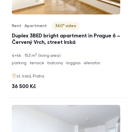
Rent
Apartment
360° video
Offer type
Property type
Virtuální prohlídka
Duplex 3BED bright apartment in Prague 6 –
Červený Vrch, street Irská
2
rozměry
4+kk
153
m
living area
disposition
funkce
parking
terrace
balcony
loggias
elevator
adresa
st. Irská, Praha
cena
36 500
Kč