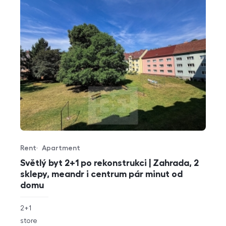
Rent
Apartment
Offer type
Property type
Světlý byt 2+1 po rekonstrukci | Zahrada, 2
sklepy, meandr i centrum pár minut od
domu
rozměry
2+1
disposition
funkce
store