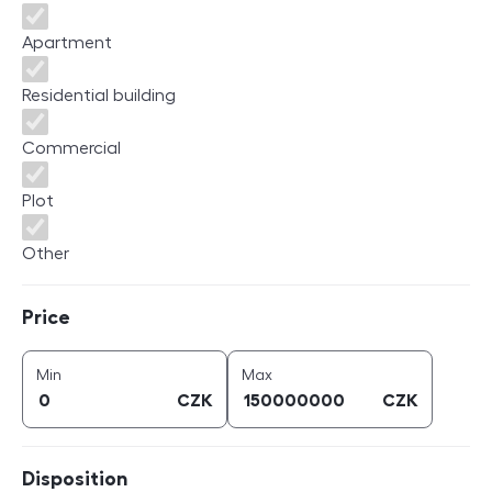
Apartment
Residential building
Commercial
Plot
Other
Price
Price
price (
CZK
)
price (
CZK
)
Min
Max
CZK
CZK
Disposition