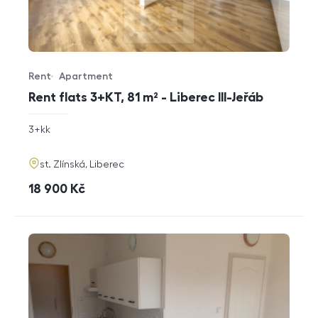
Rent
Apartment
Offer type
Property type
Rent flats 3+KT, 81 m² - Liberec III-Jeřáb
rozměry
3+kk
disposition
funkce
adresa
st. Zlínská, Liberec
cena
18 900
Kč