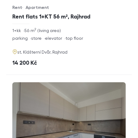
Rent
Apartment
Offer type
Property type
Rent flats 1+KT 56 m², Rajhrad
2
rozměry
1+kk
56
m
living area
disposition
funkce
parking
store
elevator
top floor
adresa
st. Klášterní Dvůr, Rajhrad
cena
14 200
Kč