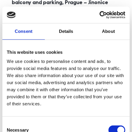
balcony and parking, Prague – Jinonice
rozměry
5+kk
disposition
funkce
parking
balcony
store
elevator
Consent
Details
About
adresa
st. Kohoutových, Praha
cena
49 000
Kč
This website uses cookies
We use cookies to personalise content and ads, to
provide social media features and to analyse our traffic.
We also share information about your use of our site with
our social media, advertising and analytics partners who
may combine it with other information that you’ve
provided to them or that they’ve collected from your use
of their services.
Consent
Necessary
Selection