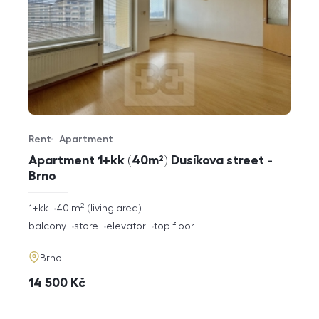
Rent
Apartment
Offer type
Property type
Apartment 1+kk (40m²) Dusíkova street -
Brno
2
rozměry
1+kk
40
m
living area
disposition
funkce
balcony
store
elevator
top floor
adresa
Brno
cena
14 500
Kč