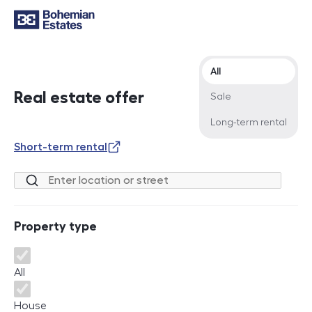
Offer type
All
Real estate offer
Sale
Long-term rental
Short-term rental
Location or street
Property type
Property type
All
House