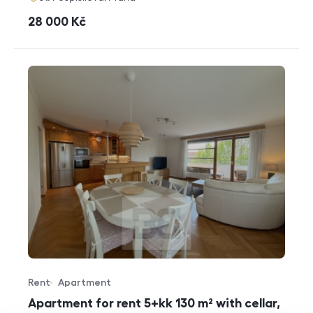
cena
28 000
Kč
Rent
Apartment
Offer type
Property type
Apartment for rent 5+kk 130 m² with cellar,