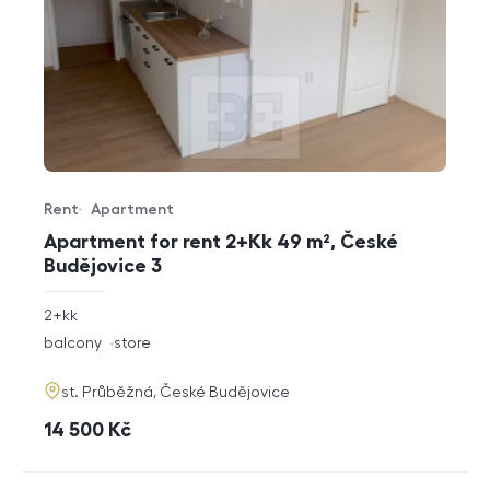
Rent
Apartment
Offer type
Property type
Apartment for rent 2+Kk 49 m², České
Budějovice 3
rozměry
2+kk
disposition
funkce
balcony
store
adresa
st. Průběžná, České Budějovice
cena
14 500
Kč