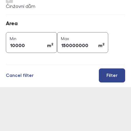
Činžovní dům
Area
Area
2
2
area (
m
)
area (
m
)
Min
Max
2
2
m
m
Cancel filter
Filter