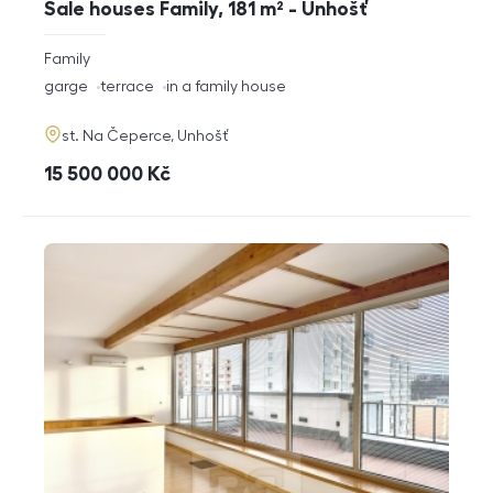
Sale houses Family, 181 m² - Unhošť
rozměry
Family
disposition
funkce
garge
terrace
in a family house
adresa
st. Na Čeperce, Unhošť
cena
15 500 000
Kč