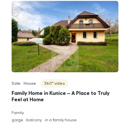
Sale
House
360° video
Offer type
Property type
Virtuální prohlídka
Family Home in Kunice – A Place to Truly
Feel at Home
rozměry
Family
disposition
funkce
garge
balcony
in a family house