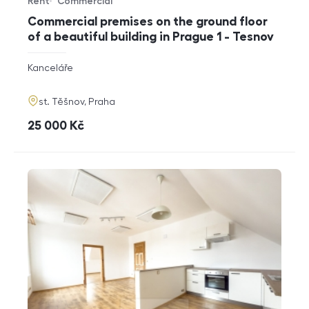
Rent
Commercial
Offer type
Property type
Commercial premises on the ground floor
of a beautiful building in Prague 1 - Tesnov
rozměry
Kanceláře
disposition
funkce
adresa
st. Těšnov, Praha
cena
25 000
Kč