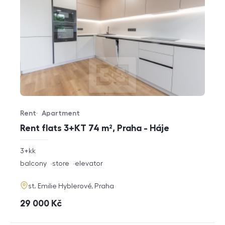
Rent
Apartment
Offer type
Property type
Rent flats 3+KT 74 m², Praha - Háje
rozměry
3+kk
disposition
funkce
balcony
store
elevator
adresa
st. Emilie Hyblerové, Praha
cena
29 000
Kč