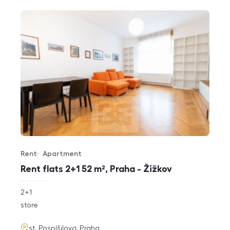
Rent
Apartment
Offer type
Property type
Rent flats 2+1 52 m², Praha - Žižkov
rozměry
2+1
disposition
funkce
store
adresa
st. Pospíšilova, Praha