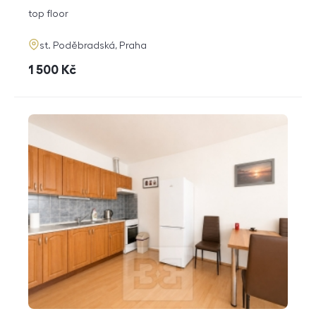
disposition
funkce
top floor
adresa
st. Poděbradská, Praha
cena
1 500
Kč