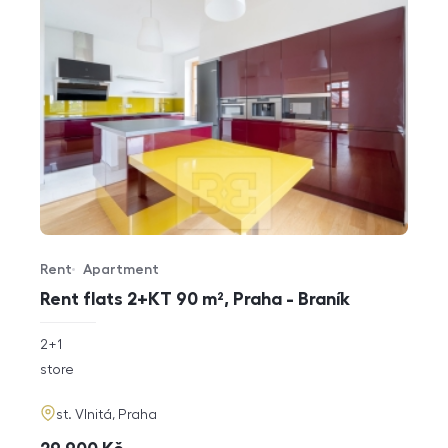
Rent
Apartment
Offer type
Property type
Rent flats 2+KT 90 m², Praha - Braník
rozměry
2+1
disposition
funkce
store
adresa
st. Vlnitá, Praha