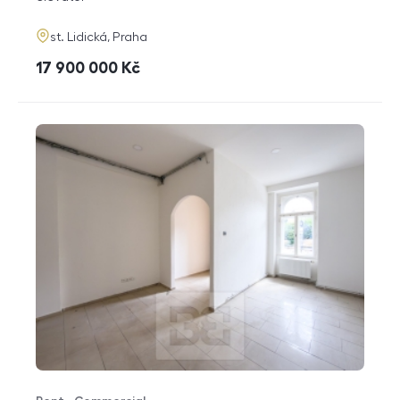
adresa
st. Lidická, Praha
cena
17 900 000
Kč