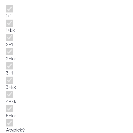
Disposition
1+1
1+kk
2+1
2+kk
3+1
3+kk
4+kk
5+kk
Atypický