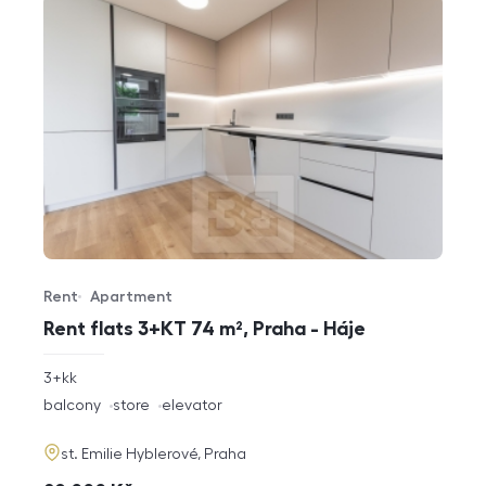
Rent
Apartment
Offer type
Property type
Rent flats 3+KT 74 m², Praha - Háje
rozměry
3+kk
disposition
funkce
balcony
store
elevator
adresa
st. Emilie Hyblerové, Praha