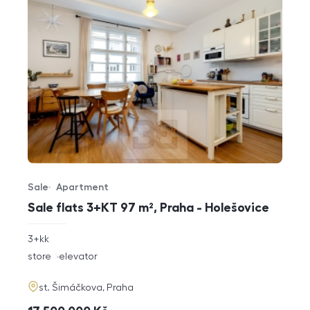
Sale
Apartment
Offer type
Property type
Sale flats 3+KT 97 m², Praha - Holešovice
rozměry
3+kk
disposition
funkce
store
elevator
adresa
st. Šimáčkova, Praha