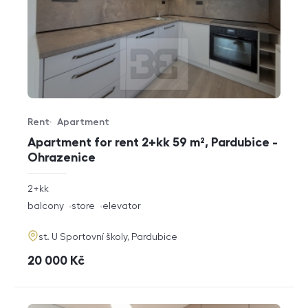
Rent
Apartment
Offer type
Property type
Apartment for rent 2+kk 59 m², Pardubice -
Ohrazenice
rozměry
2+kk
disposition
funkce
balcony
store
elevator
adresa
st. U Sportovní školy, Pardubice
cena
20 000
Kč