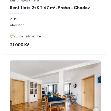
Rent
Apartment
Offer type
Property type
Rent flats 2+KT 47 m², Praha - Chodov
rozměry
2+kk
disposition
funkce
elevator
adresa
st. Čenětická, Praha
cena
21 000
Kč