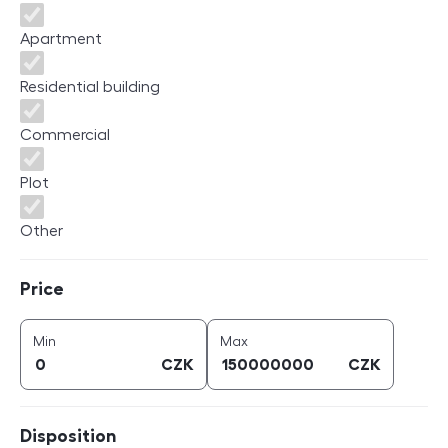
Apartment
Residential building
Commercial
Plot
Other
Price
Price
price (
CZK
)
price (
CZK
)
Min
Max
CZK
CZK
Disposition