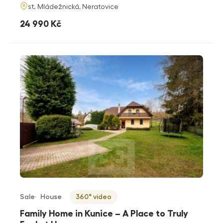
adresa
st. Mládežnická, Neratovice
cena
24 990
Kč
Sale
House
360° video
Offer type
Property type
Virtuální prohlídka
Family Home in Kunice – A Place to Truly