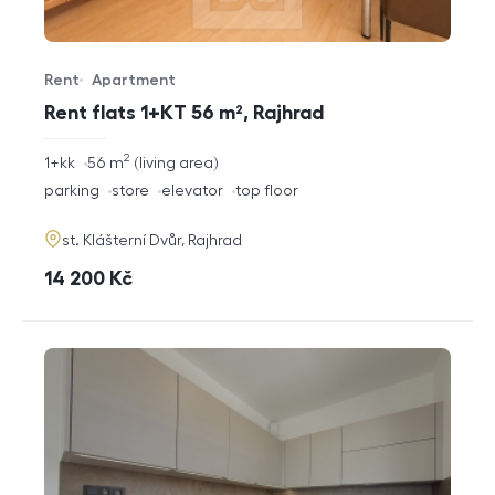
Rent
Apartment
Offer type
Property type
Rent flats 1+KT 56 m², Rajhrad
2
rozměry
1+kk
56
m
living area
disposition
funkce
parking
store
elevator
top floor
adresa
st. Klášterní Dvůr, Rajhrad
cena
14 200
Kč