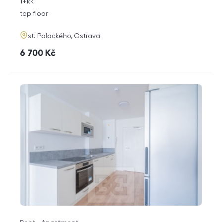
rozměry
1+kk
disposition
funkce
top floor
adresa
st. Palackého, Ostrava
cena
6 700
Kč