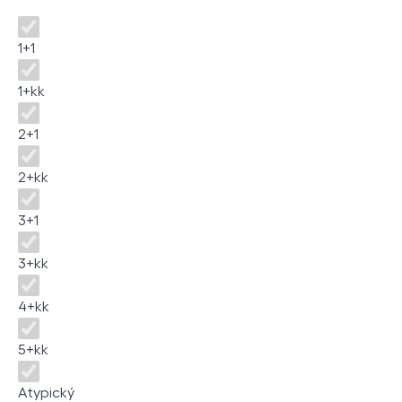
Disposition
1+1
1+kk
2+1
2+kk
3+1
3+kk
4+kk
5+kk
Atypický