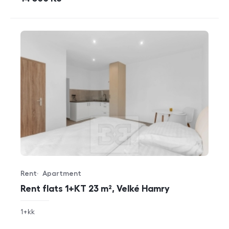
Rent
Apartment
Offer type
Property type
Rent flats 1+KT 23 m², Velké Hamry
rozměry
1+kk
disposition
funkce