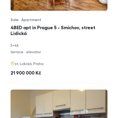
Sale
Apartment
Offer type
Property type
4BED apt in Prague 5 - Smíchov, street
Lidická
rozměry
5+kk
disposition
funkce
terrace
elevator
adresa
st. Lidická, Praha
cena
21 900 000
Kč