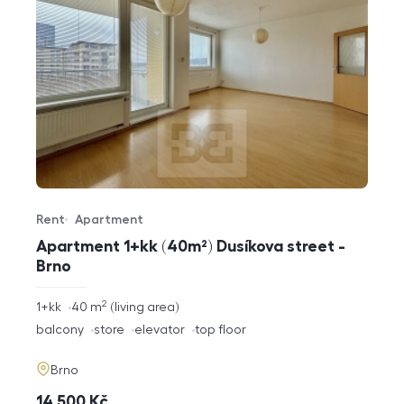
Rent
Apartment
Offer type
Property type
Apartment 1+kk (40m²) Dusíkova street -
Brno
2
rozměry
1+kk
40
m
living area
disposition
funkce
balcony
store
elevator
top floor
adresa
Brno
cena
14 500
Kč