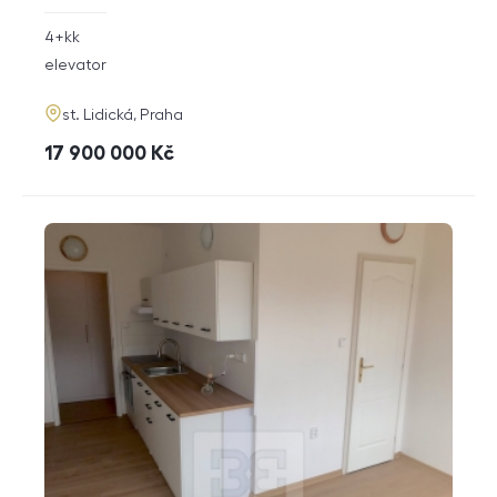
rozměry
4+kk
disposition
funkce
elevator
adresa
st. Lidická, Praha
cena
17 900 000
Kč