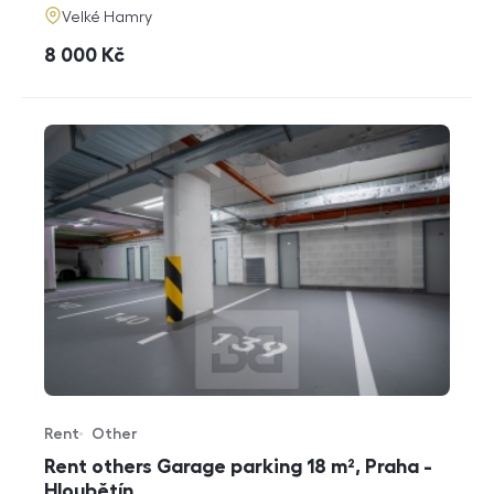
adresa
Velké Hamry
cena
8 000
Kč
Rent
Other
Offer type
Property type
Rent others Garage parking 18 m², Praha -
Hloubětín