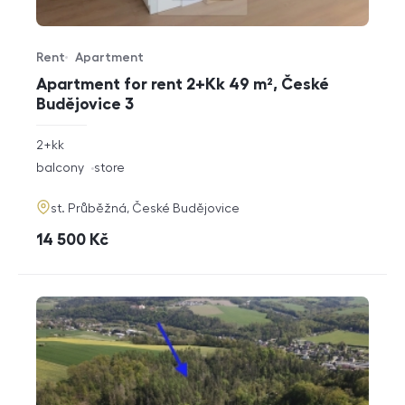
Rent
Apartment
Offer type
Property type
Apartment for rent 2+Kk 49 m², České
Budějovice 3
rozměry
2+kk
disposition
funkce
balcony
store
adresa
st. Průběžná, České Budějovice
cena
14 500
Kč