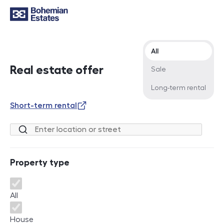
Offer type
All
Real estate offer
Sale
Long-term rental
Short-term rental
Location or street
Property type
Property type
All
House