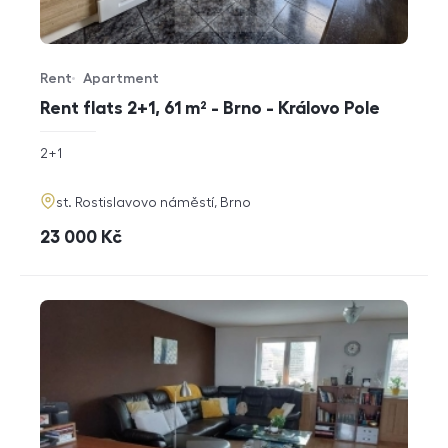
Rent
Apartment
Offer type
Property type
Rent flats 2+1, 61 m² - Brno - Královo Pole
rozměry
2+1
disposition
funkce
adresa
st. Rostislavovo náměstí, Brno
cena
23 000
Kč