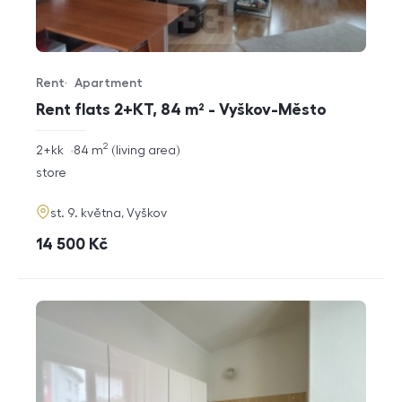
Rent
Apartment
Offer type
Property type
Rent flats 2+KT, 84 m² - Vyškov-Město
2
rozměry
2+kk
84
m
living area
disposition
funkce
store
adresa
st. 9. května, Vyškov
cena
14 500
Kč