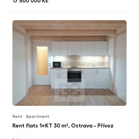
cena
17 500 000
Kč
Rent
Apartment
Offer type
Property type
Rent flats 1+KT 30 m², Ostrava - Přívoz