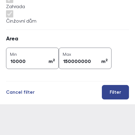
Zahrada
Činžovní dům
Area
Area
2
2
area (
m
)
area (
m
)
Min
Max
2
2
m
m
Cancel filter
Filter