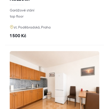
rozměry
Garážové stání
disposition
funkce
top floor
adresa
st. Poděbradská, Praha
cena
1 500
Kč