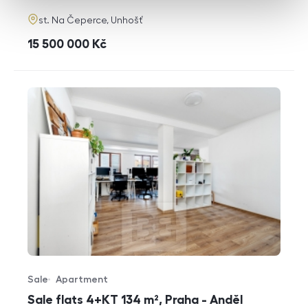
adresa
st. Na Čeperce, Unhošť
cena
15 500 000
Kč
Sale
Apartment
Offer type
Property type
Sale flats 4+KT 134 m², Praha - Anděl