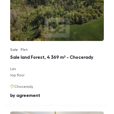
Sale
Plot
Offer type
Property type
Sale land Forest, 4 369 m² - Chocerady
rozměry
Les
disposition
funkce
top floor
adresa
Chocerady
cena
by agreement