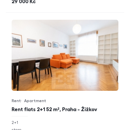
cena
29 000
Kč
Rent
Apartment
Offer type
Property type
Rent flats 2+1 52 m², Praha - Žižkov
rozměry
2+1
disposition
funkce