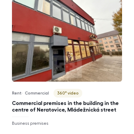
Rent
Commercial
360° video
Offer type
Property type
Virtuální prohlídka
Commercial premises in the building in the
centre of Neratovice, Mládežnická street
rozměry
Business premises
disposition
funkce