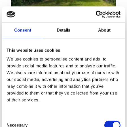
Consent
Details
About
This website uses cookies
We use cookies to personalise content and ads, to
Rent
Apartment
Offer type
Property type
provide social media features and to analyse our traffic.
Rent flats 2+KT 41 m², Plzeň - Lobzy
We also share information about your use of our site with
our social media, advertising and analytics partners who
rozměry
2+kk
may combine it with other information that you’ve
disposition
funkce
garden
store
provided to them or that they’ve collected from your use
of their services.
adresa
st. U Světovaru, Plzeň
cena
14 000
Kč
Consent
Necessary
Selection