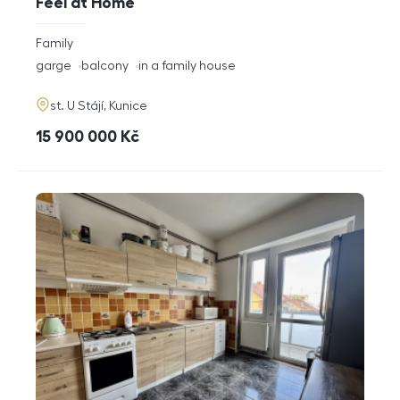
Feel at Home
rozměry
Family
disposition
funkce
garge
balcony
in a family house
adresa
st. U Stájí, Kunice
cena
15 900 000
Kč