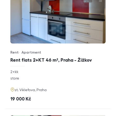
Rent
Apartment
Offer type
Property type
Rent flats 2+KT 46 m², Praha - Žižkov
rozměry
2+kk
disposition
funkce
store
adresa
st. Viklefova, Praha
cena
19 000
Kč