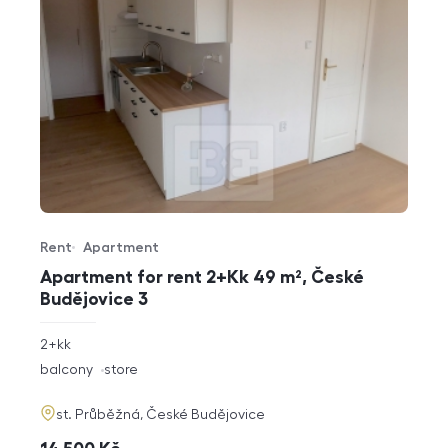
Rent
Apartment
Offer type
Property type
Apartment for rent 2+Kk 49 m², České
Budějovice 3
rozměry
2+kk
disposition
funkce
balcony
store
adresa
st. Průběžná, České Budějovice