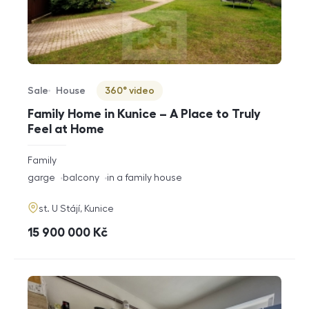
Sale
House
360° video
Offer type
Property type
Virtuální prohlídka
Family Home in Kunice – A Place to Truly
Feel at Home
rozměry
Family
disposition
funkce
garge
balcony
in a family house
adresa
st. U Stájí, Kunice
cena
15 900 000
Kč