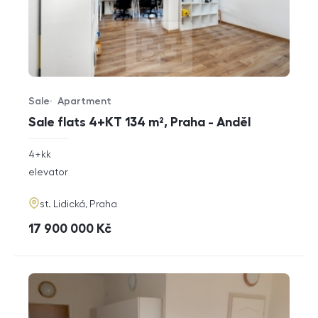
Sale
Apartment
Offer type
Property type
Sale flats 4+KT 134 m², Praha - Anděl
rozměry
4+kk
disposition
funkce
elevator
adresa
st. Lidická, Praha
cena
17 900 000
Kč