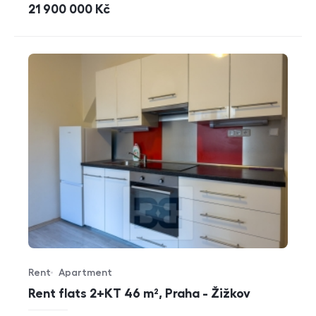
cena
21 900 000
Kč
Rent
Apartment
Offer type
Property type
Rent flats 2+KT 46 m², Praha - Žižkov