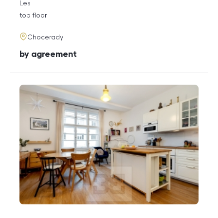
rozměry
Les
disposition
funkce
top floor
adresa
Chocerady
cena
by agreement