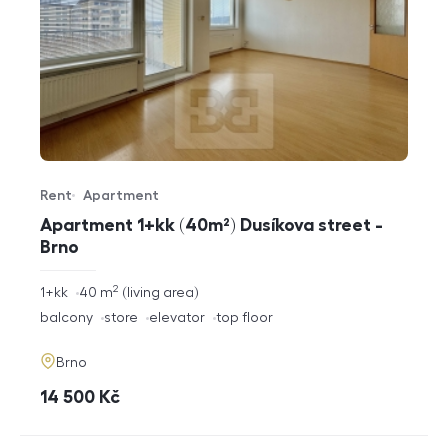
Rent
Apartment
Offer type
Property type
Apartment 1+kk (40m²) Dusíkova street -
Brno
2
rozměry
1+kk
40
m
living area
disposition
funkce
balcony
store
elevator
top floor
adresa
Brno
cena
14 500
Kč