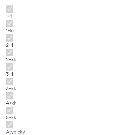
Disposition
1+1
1+kk
2+1
2+kk
3+1
3+kk
4+kk
5+kk
Atypický