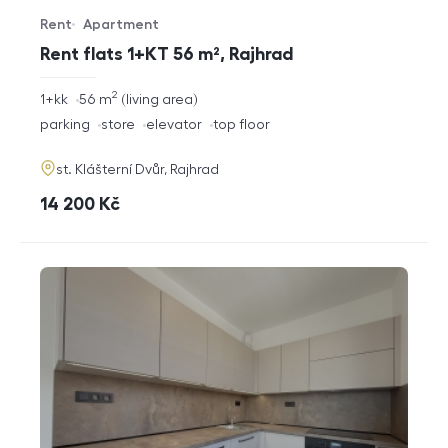
Rent
Apartment
Offer type
Property type
Rent flats 1+KT 56 m², Rajhrad
2
rozměry
1+kk
56
m
living area
disposition
funkce
parking
store
elevator
top floor
adresa
st. Klášterní Dvůr, Rajhrad
cena
14 200
Kč