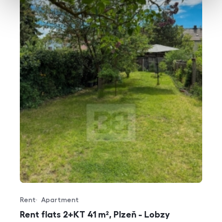
Rent
Apartment
Offer type
Property type
Rent flats 2+KT 41 m², Plzeň - Lobzy