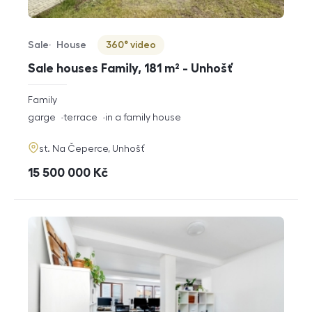
Sale
House
360° video
Offer type
Property type
Virtuální prohlídka
Sale houses Family, 181 m² - Unhošť
rozměry
Family
disposition
funkce
garge
terrace
in a family house
adresa
st. Na Čeperce, Unhošť
cena
15 500 000
Kč