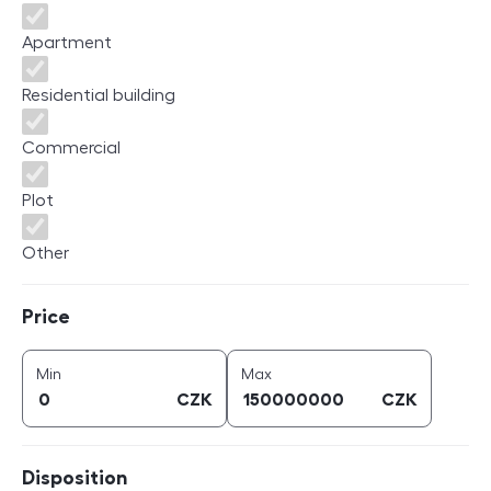
Apartment
Residential building
Commercial
Plot
Other
Price
Price
price (
CZK
)
price (
CZK
)
Min
Max
CZK
CZK
Disposition