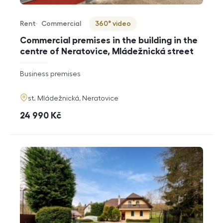
Rent
Commercial
360° video
Offer type
Property type
Virtuální prohlídka
Commercial premises in the building in the
centre of Neratovice, Mládežnická street
rozměry
Business premises
disposition
funkce
adresa
st. Mládežnická, Neratovice
cena
24 990
Kč