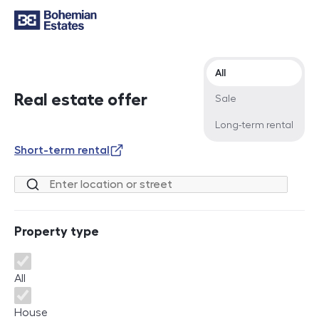
Offer type
All
Real estate offer
Sale
Long-term rental
Short-term rental
Location or street
Property type
Property type
All
House