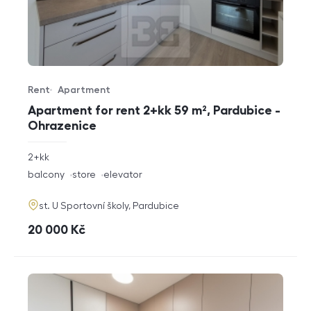
Rent
Apartment
Offer type
Property type
Apartment for rent 2+kk 59 m², Pardubice -
Ohrazenice
rozměry
2+kk
disposition
funkce
balcony
store
elevator
adresa
st. U Sportovní školy, Pardubice
cena
20 000
Kč