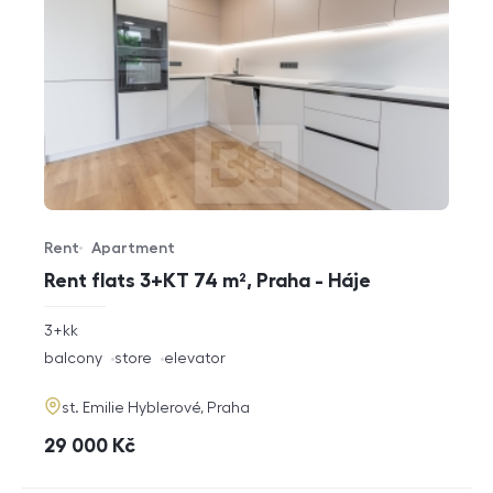
Rent
Apartment
Offer type
Property type
Rent flats 3+KT 74 m², Praha - Háje
rozměry
3+kk
disposition
funkce
balcony
store
elevator
adresa
st. Emilie Hyblerové, Praha
cena
29 000
Kč