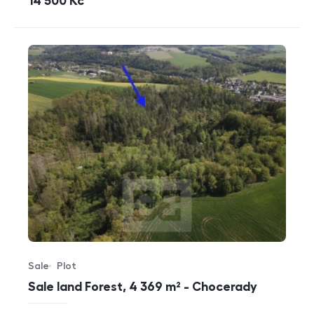
cena
14 500
Kč
Sale
Plot
Offer type
Property type
Sale land Forest, 4 369 m² - Chocerady