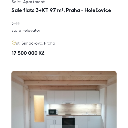
Sale
Apartment
Offer type
Property type
Sale flats 3+KT 97 m², Praha - Holešovice
rozměry
3+kk
disposition
funkce
store
elevator
adresa
st. Šimáčkova, Praha
cena
17 500 000
Kč