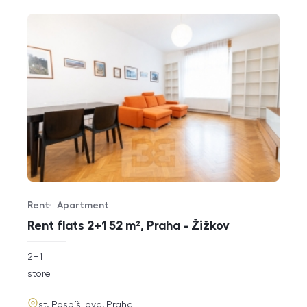
Rent
Apartment
Offer type
Property type
Rent flats 2+1 52 m², Praha - Žižkov
rozměry
2+1
disposition
funkce
store
adresa
st. Pospíšilova, Praha