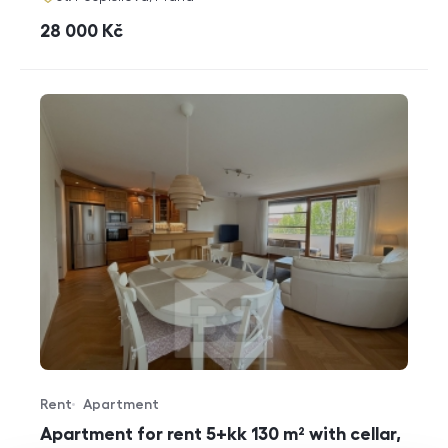
cena
28 000
Kč
Rent
Apartment
Offer type
Property type
Apartment for rent 5+kk 130 m² with cellar,