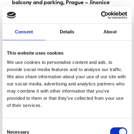
balcony and parking, Prague – Jinonice
rozměry
5+kk
disposition
funkce
parking
balcony
store
elevator
Consent
Details
About
adresa
st. Kohoutových, Praha
cena
49 000
Kč
This website uses cookies
We use cookies to personalise content and ads, to
provide social media features and to analyse our traffic.
We also share information about your use of our site with
our social media, advertising and analytics partners who
may combine it with other information that you’ve
provided to them or that they’ve collected from your use
of their services.
Consent
Necessary
Selection