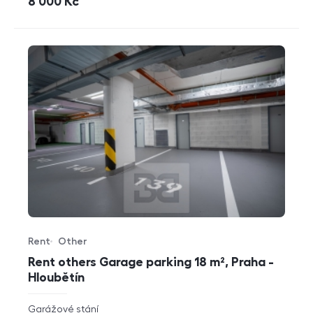
cena
8 000
Kč
Rent
Other
Offer type
Property type
Rent others Garage parking 18 m², Praha -
Hloubětín
rozměry
Garážové stání