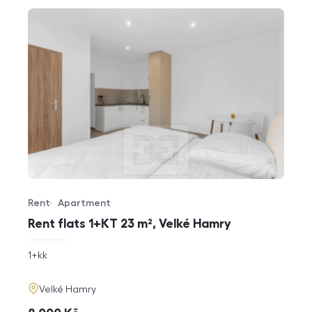
Rent
Apartment
Offer type
Property type
Rent flats 1+KT 23 m², Velké Hamry
rozměry
1+kk
disposition
funkce
adresa
Velké Hamry