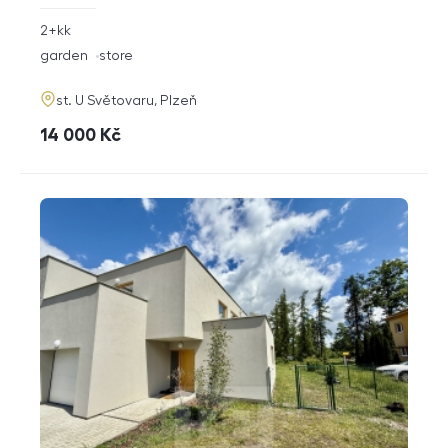
rozměry
2+kk
disposition
funkce
garden
store
adresa
st. U Světovaru, Plzeň
cena
14 000
Kč