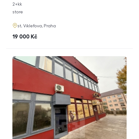
rozměry
2+kk
disposition
funkce
store
adresa
st. Viklefova, Praha
cena
19 000
Kč