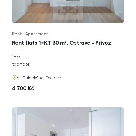
Rent
Apartment
Offer type
Property type
Rent flats 1+KT 30 m², Ostrava - Přívoz
rozměry
1+kk
disposition
funkce
top floor
adresa
st. Palackého, Ostrava
cena
6 700
Kč