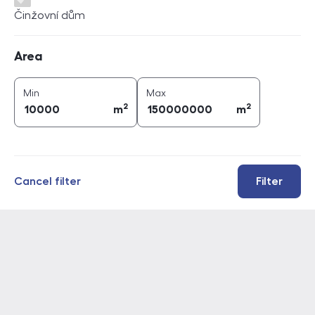
Činžovní dům
Area
Area
2
2
area (
m
)
area (
m
)
Min
Max
2
2
m
m
Cancel filter
Filter