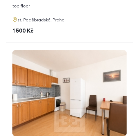
disposition
funkce
top floor
adresa
st. Poděbradská, Praha
cena
1 500
Kč