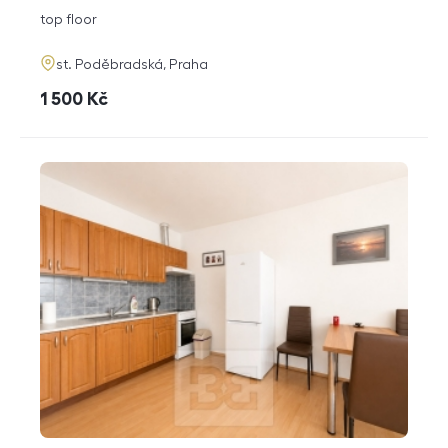
disposition
funkce
top floor
adresa
st. Poděbradská, Praha
cena
1 500
Kč