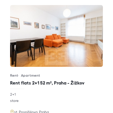
Rent
Apartment
Offer type
Property type
Rent flats 2+1 52 m², Praha - Žižkov
rozměry
2+1
disposition
funkce
store
adresa
st. Pospíšilova, Praha