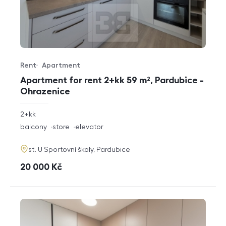
Rent
Apartment
Offer type
Property type
Apartment for rent 2+kk 59 m², Pardubice -
Ohrazenice
rozměry
2+kk
disposition
funkce
balcony
store
elevator
adresa
st. U Sportovní školy, Pardubice
cena
20 000
Kč