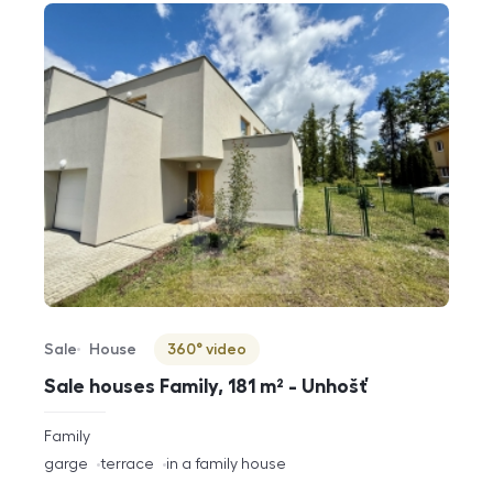
Sale
House
360° video
Offer type
Property type
Virtuální prohlídka
Sale houses Family, 181 m² - Unhošť
rozměry
Family
disposition
funkce
garge
terrace
in a family house