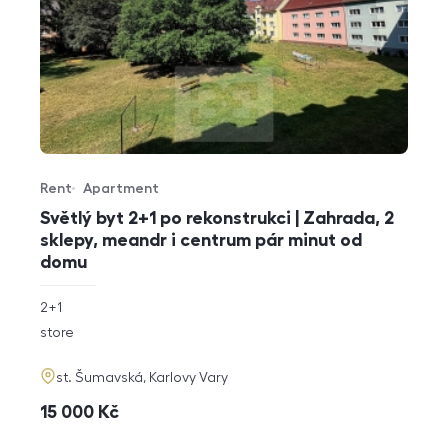
Rent
Apartment
Offer type
Property type
Světlý byt 2+1 po rekonstrukci | Zahrada, 2
sklepy, meandr i centrum pár minut od
domu
rozměry
2+1
disposition
funkce
store
adresa
st. Šumavská, Karlovy Vary
cena
15 000
Kč