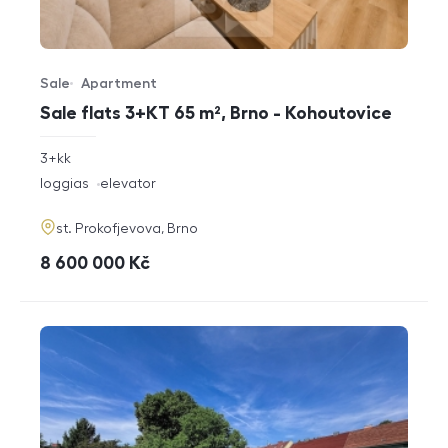
Sale
Apartment
Offer type
Property type
Sale flats 3+KT 65 m², Brno - Kohoutovice
rozměry
3+kk
disposition
funkce
loggias
elevator
adresa
st. Prokofjevova, Brno
cena
8 600 000
Kč