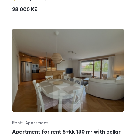
cena
28 000
Kč
Rent
Apartment
Offer type
Property type
Apartment for rent 5+kk 130 m² with cellar,