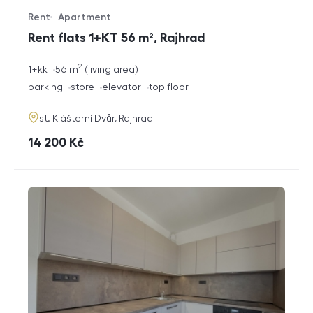
Rent
Apartment
Offer type
Property type
Rent flats 1+KT 56 m², Rajhrad
2
rozměry
1+kk
56
m
living area
disposition
funkce
parking
store
elevator
top floor
adresa
st. Klášterní Dvůr, Rajhrad
cena
14 200
Kč