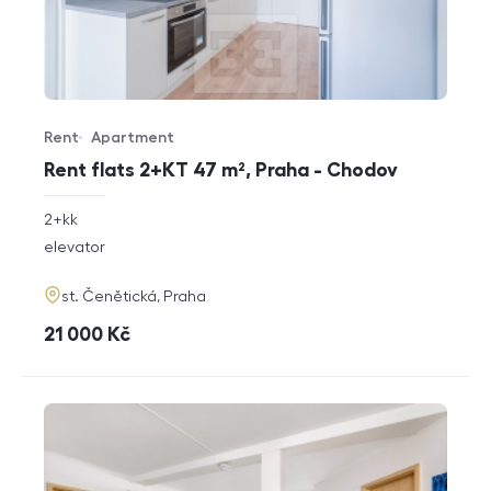
Rent
Apartment
Offer type
Property type
Rent flats 2+KT 47 m², Praha - Chodov
rozměry
2+kk
disposition
funkce
elevator
adresa
st. Čenětická, Praha
cena
21 000
Kč