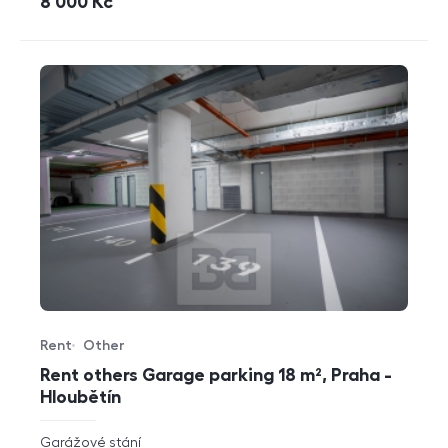
cena
8 000
Kč
Rent
Other
Offer type
Property type
Rent others Garage parking 18 m², Praha -
Hloubětín
rozměry
Garážové stání