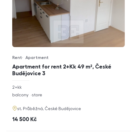
Rent
Apartment
Offer type
Property type
Apartment for rent 2+Kk 49 m², České
Budějovice 3
rozměry
2+kk
disposition
funkce
balcony
store
adresa
st. Průběžná, České Budějovice
cena
14 500
Kč