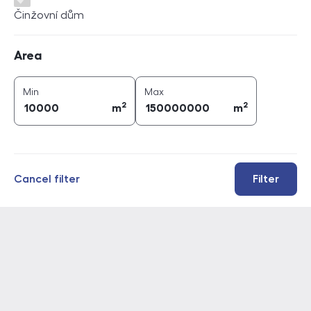
Činžovní dům
Area
Area
2
2
area (
m
)
area (
m
)
Min
Max
2
2
m
m
Cancel filter
Filter