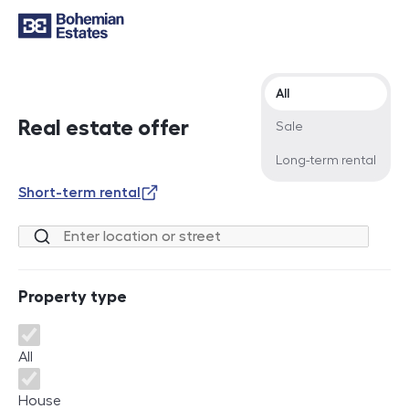
Offer type
All
Real estate offer
Sale
Long-term rental
Short-term rental
Location or street
Property type
Property type
All
House