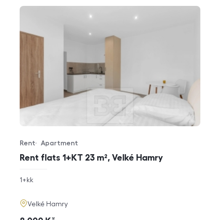
Rent
Apartment
Offer type
Property type
Rent flats 1+KT 23 m², Velké Hamry
rozměry
1+kk
disposition
funkce
adresa
Velké Hamry