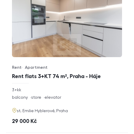
Rent
Apartment
Offer type
Property type
Rent flats 3+KT 74 m², Praha - Háje
rozměry
3+kk
disposition
funkce
balcony
store
elevator
adresa
st. Emilie Hyblerové, Praha
cena
29 000
Kč