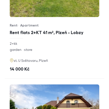
Rent
Apartment
Offer type
Property type
Rent flats 2+KT 41 m², Plzeň - Lobzy
rozměry
2+kk
disposition
funkce
garden
store
adresa
st. U Světovaru, Plzeň
cena
14 000
Kč