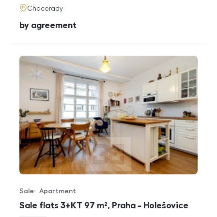
adresa
Chocerady
cena
by agreement
Sale
Apartment
Offer type
Property type
Sale flats 3+KT 97 m², Praha - Holešovice