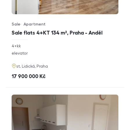
Sale
Apartment
Offer type
Property type
Sale flats 4+KT 134 m², Praha - Anděl
rozměry
4+kk
disposition
funkce
elevator
adresa
st. Lidická, Praha
cena
17 900 000
Kč