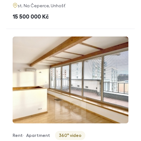
adresa
st. Na Čeperce, Unhošť
cena
15 500 000
Kč
Rent
Apartment
360° video
Offer type
Property type
Virtuální prohlídka