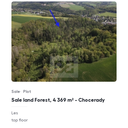
Sale
Plot
Offer type
Property type
Sale land Forest, 4 369 m² - Chocerady
rozměry
Les
disposition
funkce
top floor