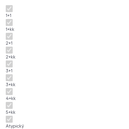
Disposition
1+1
1+kk
2+1
2+kk
3+1
3+kk
4+kk
5+kk
Atypický