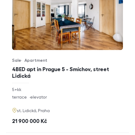
Sale
Apartment
Offer type
Property type
4BED apt in Prague 5 - Smíchov, street
Lidická
rozměry
5+kk
disposition
funkce
terrace
elevator
adresa
st. Lidická, Praha
cena
21 900 000
Kč