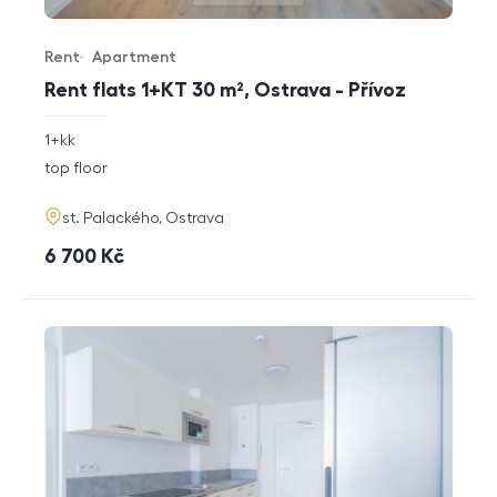
Rent
Apartment
Offer type
Property type
Rent flats 1+KT 30 m², Ostrava - Přívoz
rozměry
1+kk
disposition
funkce
top floor
adresa
st. Palackého, Ostrava
cena
6 700
Kč