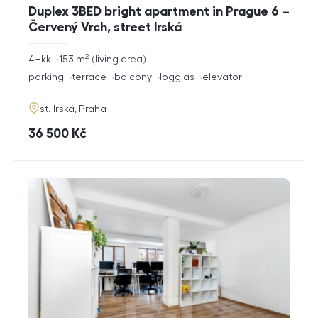
Duplex 3BED bright apartment in Prague 6 –
Červený Vrch, street Irská
2
rozměry
4+kk
153
m
living area
disposition
funkce
parking
terrace
balcony
loggias
elevator
adresa
st. Irská, Praha
cena
36 500
Kč