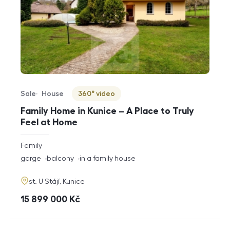
Sale
House
360° video
Offer type
Property type
Virtuální prohlídka
Family Home in Kunice – A Place to Truly
Feel at Home
rozměry
Family
disposition
funkce
garge
balcony
in a family house
adresa
st. U Stájí, Kunice
cena
15 899 000
Kč