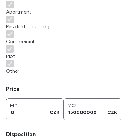
Apartment
Residential building
Commercial
Plot
Other
Price
Price
price (
CZK
)
price (
CZK
)
Min
Max
CZK
CZK
Disposition