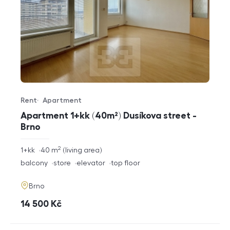
Rent
Apartment
Offer type
Property type
Apartment 1+kk (40m²) Dusíkova street -
Brno
2
rozměry
1+kk
40
m
living area
disposition
funkce
balcony
store
elevator
top floor
adresa
Brno
cena
14 500
Kč