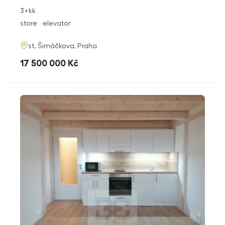
rozměry
3+kk
disposition
funkce
store
elevator
adresa
st. Šimáčkova, Praha
cena
17 500 000
Kč