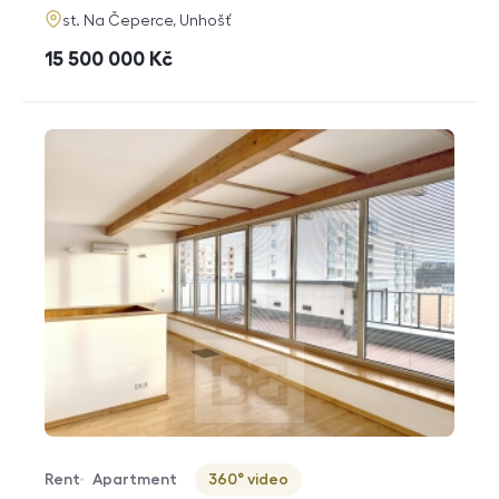
adresa
st. Na Čeperce, Unhošť
cena
15 500 000
Kč
Rent
Apartment
360° video
Offer type
Property type
Virtuální prohlídka