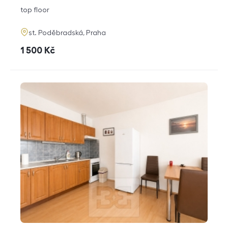
disposition
funkce
top floor
adresa
st. Poděbradská, Praha
cena
1 500
Kč