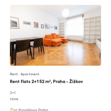
Rent
Apartment
Offer type
Property type
Rent flats 2+1 52 m², Praha - Žižkov
rozměry
2+1
disposition
funkce
store
adresa
st. Pospíšilova, Praha