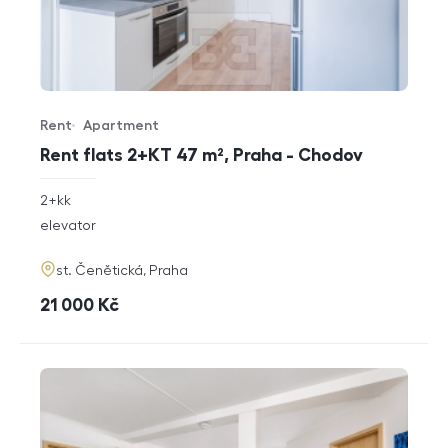
Rent
Apartment
Offer type
Property type
Rent flats 2+KT 47 m², Praha - Chodov
rozměry
2+kk
disposition
funkce
elevator
adresa
st. Čenětická, Praha
cena
21 000
Kč