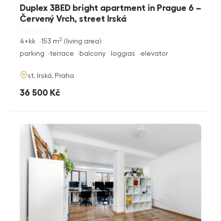
Duplex 3BED bright apartment in Prague 6 –
Červený Vrch, street Irská
2
rozměry
4+kk
153
m
living area
disposition
funkce
parking
terrace
balcony
loggias
elevator
adresa
st. Irská, Praha
cena
36 500
Kč