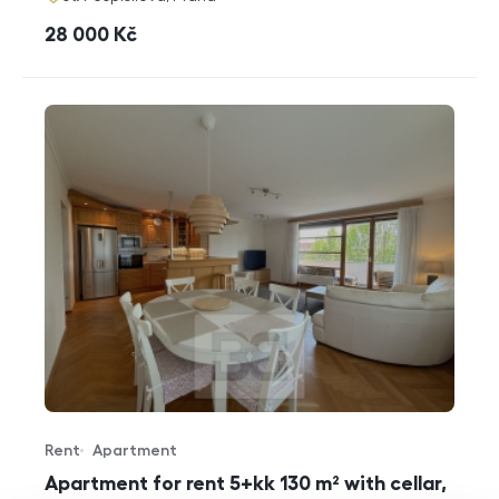
cena
28 000
Kč
Rent
Apartment
Offer type
Property type
Apartment for rent 5+kk 130 m² with cellar,