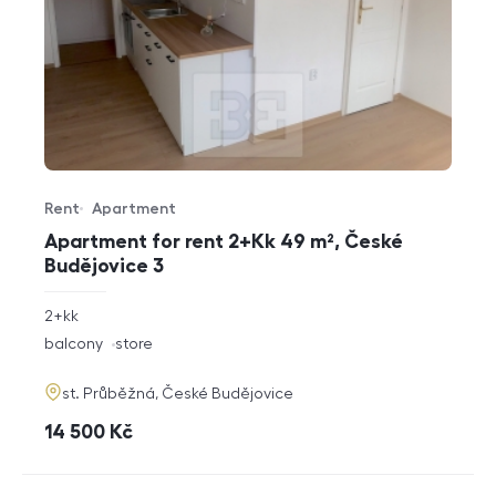
Rent
Apartment
Offer type
Property type
Apartment for rent 2+Kk 49 m², České
Budějovice 3
rozměry
2+kk
disposition
funkce
balcony
store
adresa
st. Průběžná, České Budějovice
cena
14 500
Kč