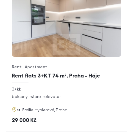
Rent
Apartment
Offer type
Property type
Rent flats 3+KT 74 m², Praha - Háje
rozměry
3+kk
disposition
funkce
balcony
store
elevator
adresa
st. Emilie Hyblerové, Praha
cena
29 000
Kč