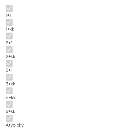
Disposition
1+1
1+kk
2+1
2+kk
3+1
3+kk
4+kk
5+kk
Atypický