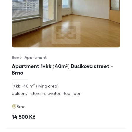
Rent
Apartment
Offer type
Property type
Apartment 1+kk (40m²) Dusíkova street -
Brno
2
rozměry
1+kk
40
m
living area
disposition
funkce
balcony
store
elevator
top floor
adresa
Brno
cena
14 500
Kč