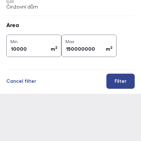
Činžovní dům
Area
Area
2
2
area (
m
)
area (
m
)
Min
Max
2
2
m
m
Cancel filter
Filter