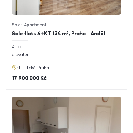
Sale
Apartment
Offer type
Property type
Sale flats 4+KT 134 m², Praha - Anděl
rozměry
4+kk
disposition
funkce
elevator
adresa
st. Lidická, Praha
cena
17 900 000
Kč