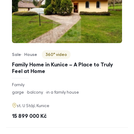
Sale
House
360° video
Offer type
Property type
Virtuální prohlídka
Family Home in Kunice – A Place to Truly
Feel at Home
rozměry
Family
disposition
funkce
garge
balcony
in a family house
adresa
st. U Stájí, Kunice
cena
15 899 000
Kč