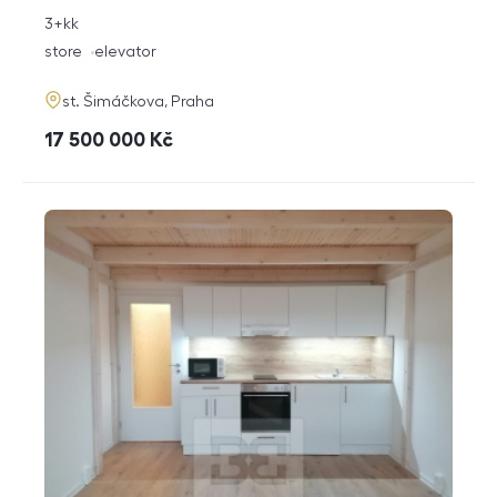
rozměry
3+kk
disposition
funkce
store
elevator
adresa
st. Šimáčkova, Praha
cena
17 500 000
Kč