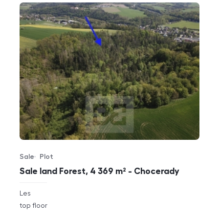
Sale
Plot
Offer type
Property type
Sale land Forest, 4 369 m² - Chocerady
rozměry
Les
disposition
funkce
top floor