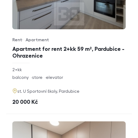
Rent
Apartment
Offer type
Property type
Apartment for rent 2+kk 59 m², Pardubice -
Ohrazenice
rozměry
2+kk
disposition
funkce
balcony
store
elevator
adresa
st. U Sportovní školy, Pardubice
cena
20 000
Kč