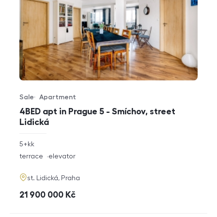
Sale
Apartment
Offer type
Property type
4BED apt in Prague 5 - Smíchov, street
Lidická
rozměry
5+kk
disposition
funkce
terrace
elevator
adresa
st. Lidická, Praha
cena
21 900 000
Kč