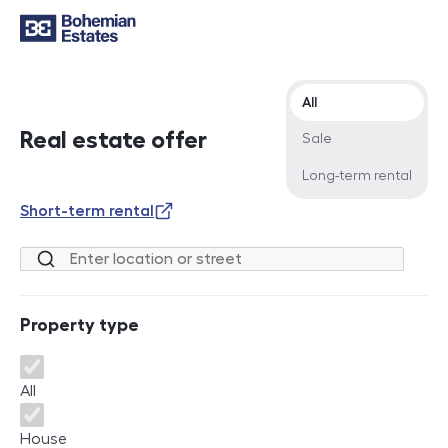
Offer type
All
Real estate offer
Sale
Long-term rental
Short-term rental
Location or street
Property type
Property type
All
House