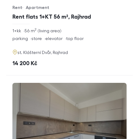
Rent
Apartment
Offer type
Property type
Rent flats 1+KT 56 m², Rajhrad
2
rozměry
1+kk
56
m
living area
disposition
funkce
parking
store
elevator
top floor
adresa
st. Klášterní Dvůr, Rajhrad
cena
14 200
Kč