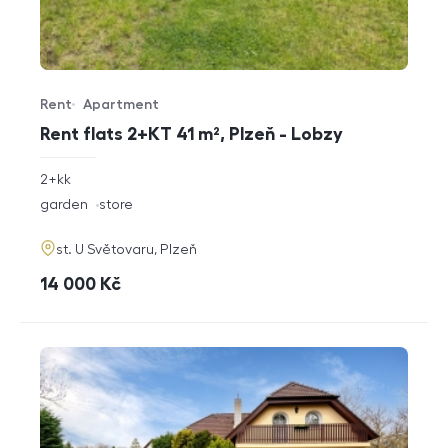
Rent
Apartment
Offer type
Property type
Rent flats 2+KT 41 m², Plzeň - Lobzy
rozměry
2+kk
disposition
funkce
garden
store
adresa
st. U Světovaru, Plzeň
cena
14 000
Kč