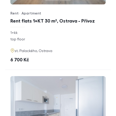
Rent
Apartment
Offer type
Property type
Rent flats 1+KT 30 m², Ostrava - Přívoz
rozměry
1+kk
disposition
funkce
top floor
adresa
st. Palackého, Ostrava
cena
6 700
Kč