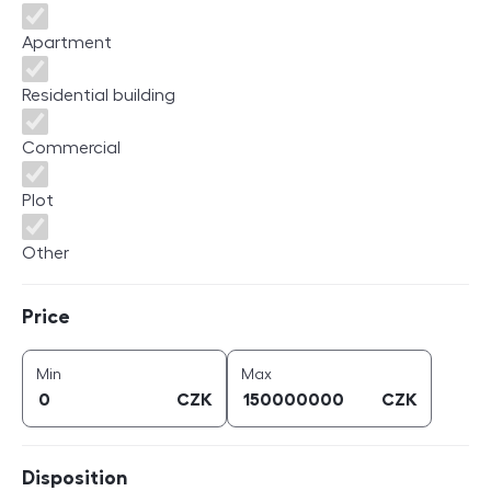
Apartment
Residential building
Commercial
Plot
Other
Price
Price
price (
CZK
)
price (
CZK
)
Min
Max
CZK
CZK
Disposition