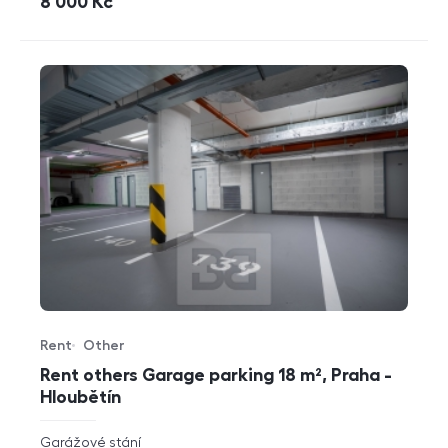
cena
8 000
Kč
Rent
Other
Offer type
Property type
Rent others Garage parking 18 m², Praha -
Hloubětín
rozměry
Garážové stání