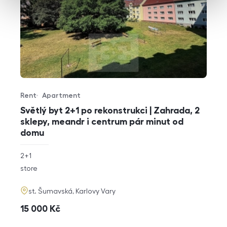
Rent
Apartment
Offer type
Property type
Světlý byt 2+1 po rekonstrukci | Zahrada, 2
sklepy, meandr i centrum pár minut od
domu
rozměry
2+1
disposition
funkce
store
adresa
st. Šumavská, Karlovy Vary
cena
15 000
Kč