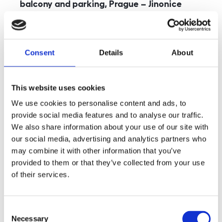
balcony and parking, Prague – Jinonice
rozměry
5+kk
disposition
funkce
parking
balcony
store
elevator
Consent
Details
About
adresa
st. Kohoutových, Praha
cena
49 000
Kč
This website uses cookies
We use cookies to personalise content and ads, to
provide social media features and to analyse our traffic.
We also share information about your use of our site with
our social media, advertising and analytics partners who
may combine it with other information that you’ve
provided to them or that they’ve collected from your use
of their services.
Consent
Necessary
Selection