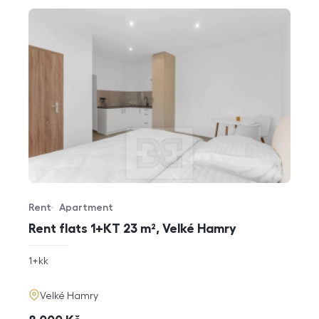
Rent
Apartment
Offer type
Property type
Rent flats 1+KT 23 m², Velké Hamry
rozměry
1+kk
disposition
funkce
adresa
Velké Hamry