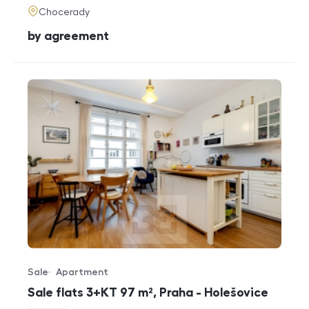
adresa
Chocerady
cena
by agreement
Sale
Apartment
Offer type
Property type
Sale flats 3+KT 97 m², Praha - Holešovice