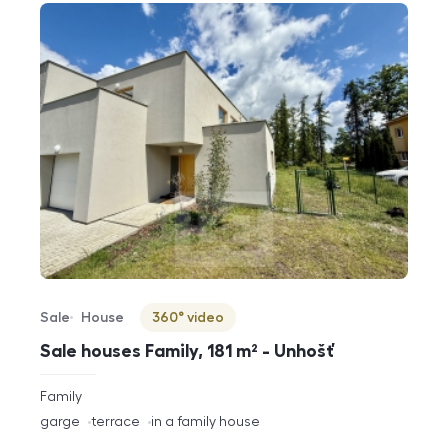
Sale
House
360° video
Offer type
Property type
Virtuální prohlídka
Sale houses Family, 181 m² - Unhošť
rozměry
Family
disposition
funkce
garge
terrace
in a family house