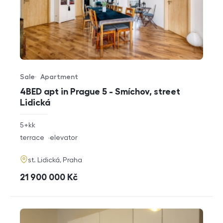
Sale
Apartment
Offer type
Property type
4BED apt in Prague 5 - Smíchov, street
Lidická
rozměry
5+kk
disposition
funkce
terrace
elevator
adresa
st. Lidická, Praha
cena
21 900 000
Kč