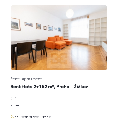
Rent
Apartment
Offer type
Property type
Rent flats 2+1 52 m², Praha - Žižkov
rozměry
2+1
disposition
funkce
store
adresa
st. Pospíšilova, Praha