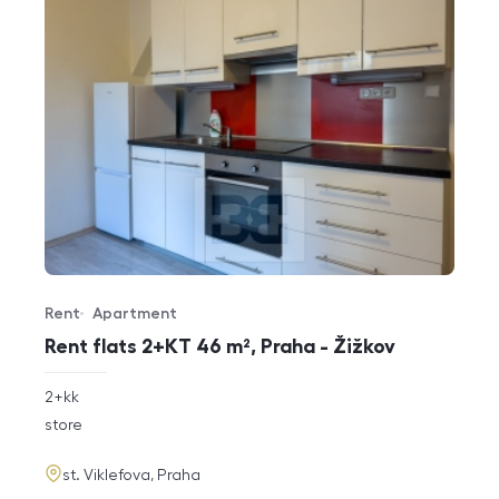
Rent
Apartment
Offer type
Property type
Rent flats 2+KT 46 m², Praha - Žižkov
rozměry
2+kk
disposition
funkce
store
adresa
st. Viklefova, Praha