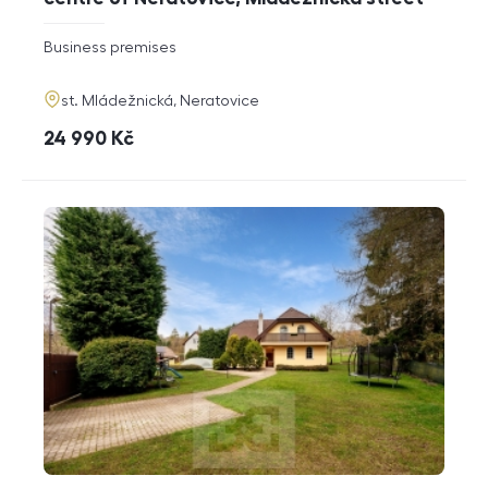
rozměry
Business premises
disposition
funkce
adresa
st. Mládežnická, Neratovice
cena
24 990
Kč