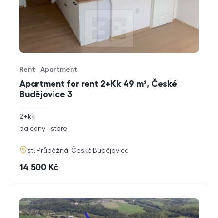
Rent
Apartment
Offer type
Property type
Apartment for rent 2+Kk 49 m², České
Budějovice 3
rozměry
2+kk
disposition
funkce
balcony
store
adresa
st. Průběžná, České Budějovice
cena
14 500
Kč