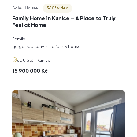
Sale
House
360° video
Offer type
Property type
Virtuální prohlídka
Family Home in Kunice – A Place to Truly
Feel at Home
rozměry
Family
disposition
funkce
garge
balcony
in a family house
adresa
st. U Stájí, Kunice
cena
15 900 000
Kč