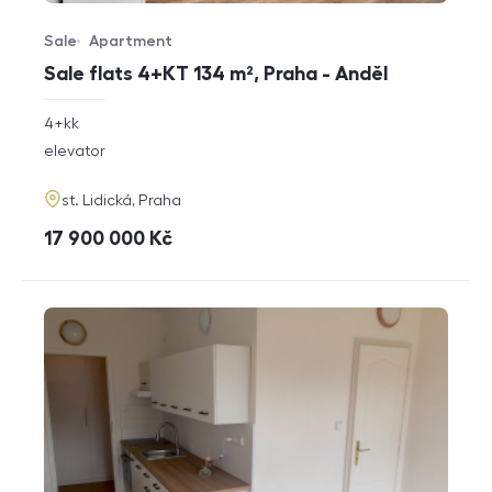
Sale
Apartment
Offer type
Property type
Sale flats 4+KT 134 m², Praha - Anděl
rozměry
4+kk
disposition
funkce
elevator
adresa
st. Lidická, Praha
cena
17 900 000
Kč