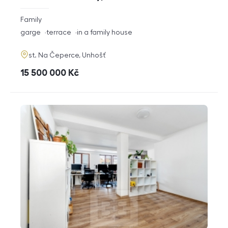
rozměry
Family
disposition
funkce
garge
terrace
in a family house
adresa
st. Na Čeperce, Unhošť
cena
15 500 000
Kč