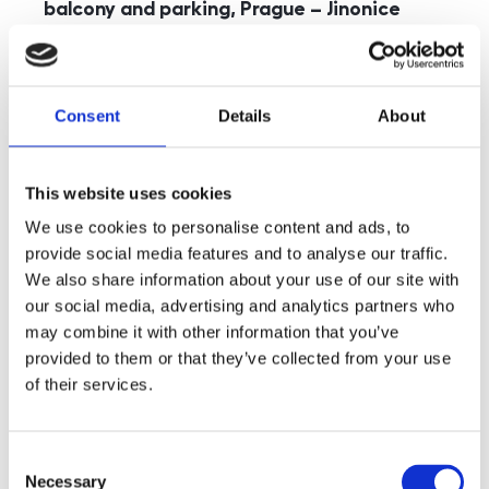
balcony and parking, Prague – Jinonice
rozměry
5+kk
disposition
funkce
parking
balcony
store
elevator
Consent
Details
About
adresa
st. Kohoutových, Praha
cena
49 000
Kč
This website uses cookies
We use cookies to personalise content and ads, to
provide social media features and to analyse our traffic.
We also share information about your use of our site with
our social media, advertising and analytics partners who
may combine it with other information that you’ve
provided to them or that they’ve collected from your use
of their services.
Consent
Necessary
Selection