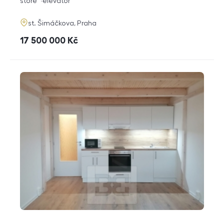
funkce
store
elevator
adresa
st. Šimáčkova, Praha
cena
17 500 000
Kč