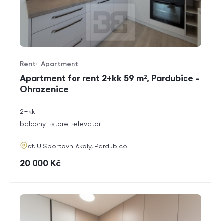
Rent
Apartment
Offer type
Property type
Apartment for rent 2+kk 59 m², Pardubice -
Ohrazenice
rozměry
2+kk
disposition
funkce
balcony
store
elevator
adresa
st. U Sportovní školy, Pardubice
cena
20 000
Kč