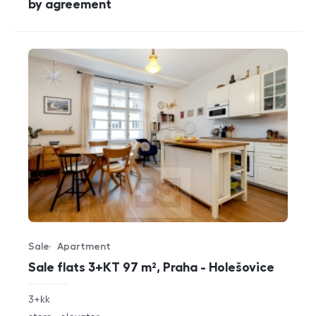
cena
by agreement
Sale
Apartment
Offer type
Property type
Sale flats 3+KT 97 m², Praha - Holešovice
rozměry
3+kk
disposition