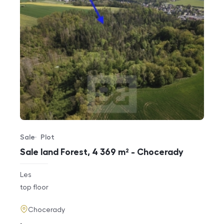
Sale
Plot
Offer type
Property type
Sale land Forest, 4 369 m² - Chocerady
rozměry
Les
disposition
funkce
top floor
adresa
Chocerady