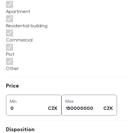
Apartment
Residential building
Commercial
Plot
Other
Price
Price
price (
CZK
)
price (
CZK
)
Min
Max
CZK
CZK
Disposition