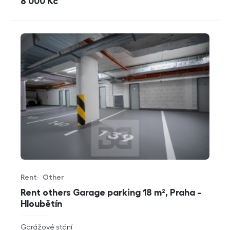
cena
8 000
Kč
Rent
Other
Offer type
Property type
Rent others Garage parking 18 m², Praha -
Hloubětín
rozměry
Garážové stání