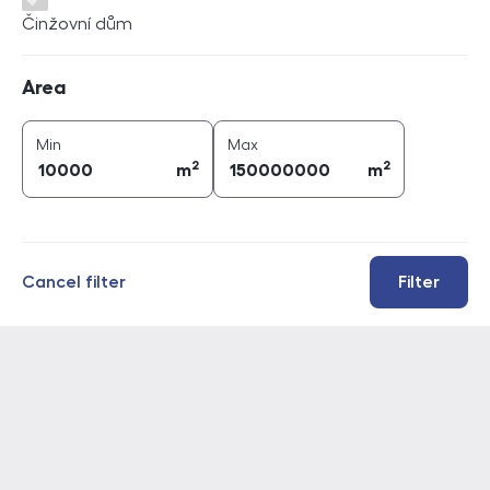
Činžovní dům
Area
Area
2
2
area (
m
)
area (
m
)
Min
Max
2
2
m
m
Cancel filter
Filter