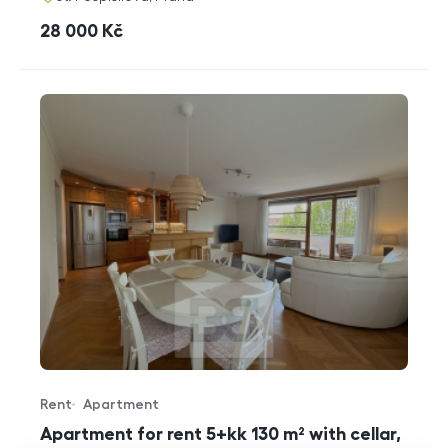
cena
28 000
Kč
Rent
Apartment
Offer type
Property type
Apartment for rent 5+kk 130 m² with cellar,