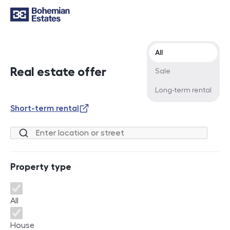
Offer type
All
Real estate offer
Sale
Long-term rental
Short-term rental
Location or street
Property type
Property type
All
House