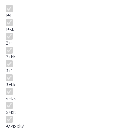
Disposition
1+1
1+kk
2+1
2+kk
3+1
3+kk
4+kk
5+kk
Atypický