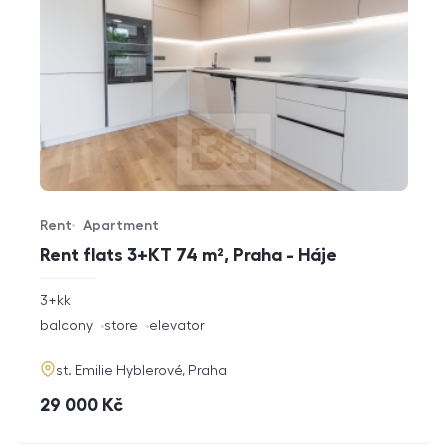
Rent
Apartment
Offer type
Property type
Rent flats 3+KT 74 m², Praha - Háje
rozměry
3+kk
disposition
funkce
balcony
store
elevator
adresa
st. Emilie Hyblerové, Praha
cena
29 000
Kč