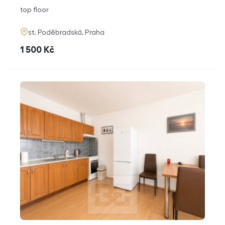
disposition
funkce
top floor
adresa
st. Poděbradská, Praha
cena
1 500
Kč