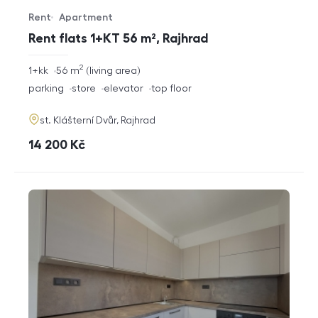
Rent
Apartment
Offer type
Property type
Rent flats 1+KT 56 m², Rajhrad
2
rozměry
1+kk
56
m
living area
disposition
funkce
parking
store
elevator
top floor
adresa
st. Klášterní Dvůr, Rajhrad
cena
14 200
Kč