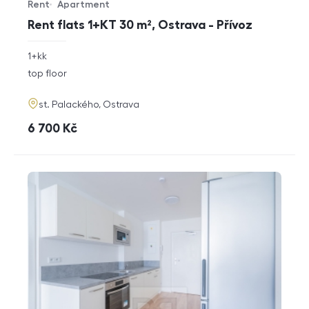
Rent
Apartment
Offer type
Property type
Rent flats 1+KT 30 m², Ostrava - Přívoz
rozměry
1+kk
disposition
funkce
top floor
adresa
st. Palackého, Ostrava
cena
6 700
Kč