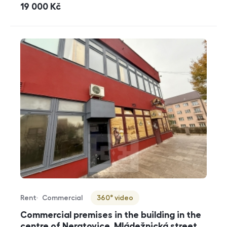
cena
19 000
Kč
Rent
Commercial
360° video
Offer type
Property type
Virtuální prohlídka
Commercial premises in the building in the
centre of Neratovice, Mládežnická street