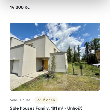
cena
14 000
Kč
Sale
House
360° video
Offer type
Property type
Virtuální prohlídka
Sale houses Family, 181 m² - Unhošť