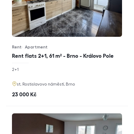
Rent
Apartment
Offer type
Property type
Rent flats 2+1, 61 m² - Brno - Královo Pole
rozměry
2+1
disposition
funkce
adresa
st. Rostislavovo náměstí, Brno
cena
23 000
Kč