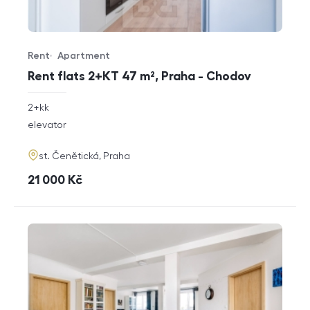
Rent
Apartment
Offer type
Property type
Rent flats 2+KT 47 m², Praha - Chodov
rozměry
2+kk
disposition
funkce
elevator
adresa
st. Čenětická, Praha
cena
21 000
Kč