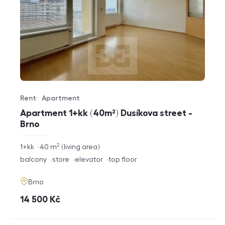
Rent
Apartment
Offer type
Property type
Apartment 1+kk (40m²) Dusíkova street -
Brno
2
rozměry
1+kk
40
m
living area
disposition
funkce
balcony
store
elevator
top floor
adresa
Brno
cena
14 500
Kč