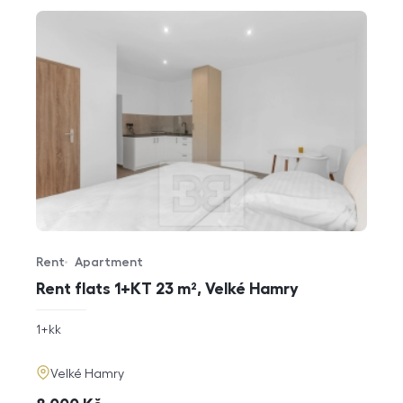
Rent
Apartment
Offer type
Property type
Rent flats 1+KT 23 m², Velké Hamry
rozměry
1+kk
disposition
funkce
adresa
Velké Hamry