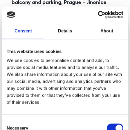
balcony and parking, Prague – Jinonice
rozměry
5+kk
disposition
funkce
parking
balcony
store
elevator
Consent
Details
About
adresa
st. Kohoutových, Praha
cena
49 000
Kč
This website uses cookies
We use cookies to personalise content and ads, to
provide social media features and to analyse our traffic.
We also share information about your use of our site with
our social media, advertising and analytics partners who
may combine it with other information that you’ve
provided to them or that they’ve collected from your use
of their services.
Consent
Necessary
Selection