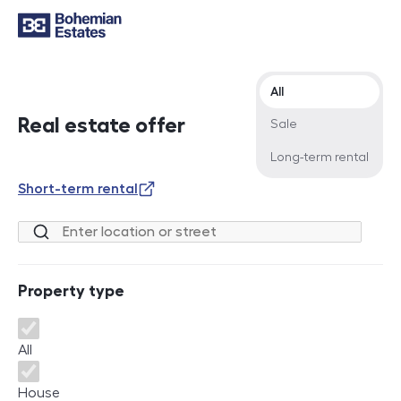
Offer type
All
Real estate offer
Sale
Long-term rental
Short-term rental
Location or street
Property type
Property type
All
House