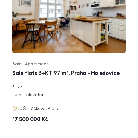
Sale
Apartment
Offer type
Property type
Sale flats 3+KT 97 m², Praha - Holešovice
rozměry
3+kk
disposition
funkce
store
elevator
adresa
st. Šimáčkova, Praha
cena
17 500 000
Kč