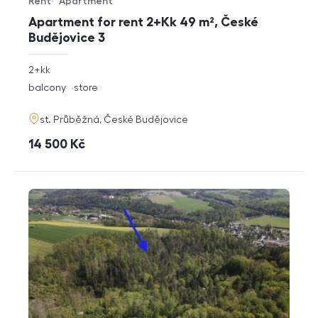
Rent
Apartment
Offer type
Property type
Apartment for rent 2+Kk 49 m², České
Budějovice 3
rozměry
2+kk
disposition
funkce
balcony
store
adresa
st. Průběžná, České Budějovice
cena
14 500
Kč