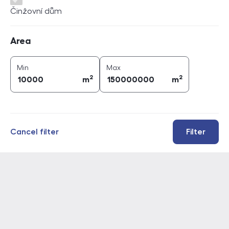
Činžovní dům
Area
Area
2
2
area (
m
)
area (
m
)
Min
Max
2
2
m
m
Cancel filter
Filter