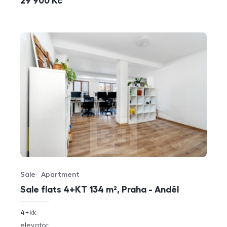
cena
29 900
Kč
Sale
Apartment
Offer type
Property type
Sale flats 4+KT 134 m², Praha - Anděl
rozměry
4+kk
disposition
funkce
elevator