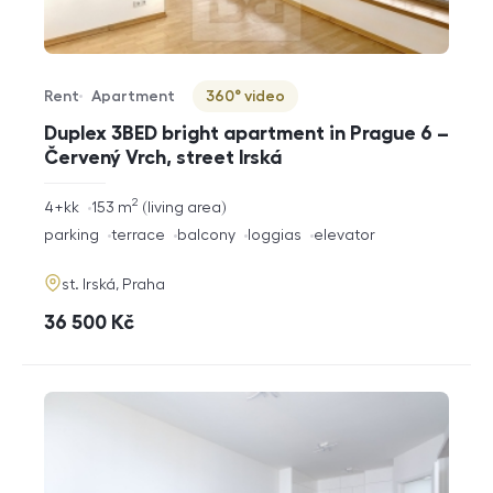
Rent
Apartment
360° video
Offer type
Property type
Virtuální prohlídka
Duplex 3BED bright apartment in Prague 6 –
Červený Vrch, street Irská
2
rozměry
4+kk
153
m
living area
disposition
funkce
parking
terrace
balcony
loggias
elevator
adresa
st. Irská, Praha
cena
36 500
Kč