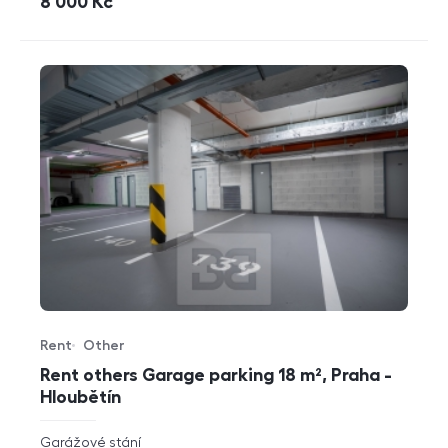
cena
8 000
Kč
Rent
Other
Offer type
Property type
Rent others Garage parking 18 m², Praha -
Hloubětín
rozměry
Garážové stání