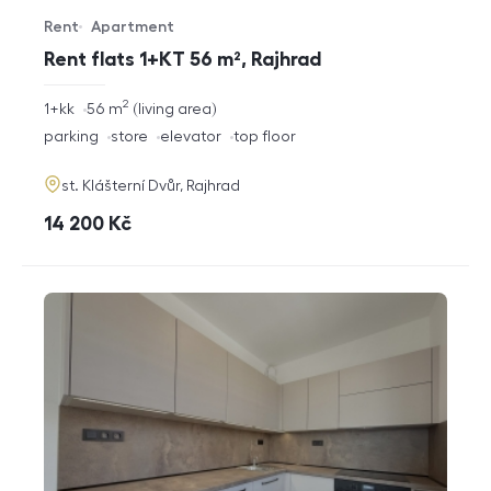
Rent
Apartment
Offer type
Property type
Rent flats 1+KT 56 m², Rajhrad
2
rozměry
1+kk
56
m
living area
disposition
funkce
parking
store
elevator
top floor
adresa
st. Klášterní Dvůr, Rajhrad
cena
14 200
Kč