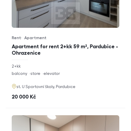
Rent
Apartment
Offer type
Property type
Apartment for rent 2+kk 59 m², Pardubice -
Ohrazenice
rozměry
2+kk
disposition
funkce
balcony
store
elevator
adresa
st. U Sportovní školy, Pardubice
cena
20 000
Kč