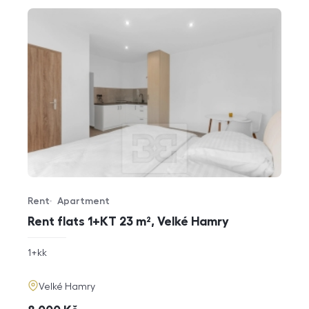
Rent
Apartment
Offer type
Property type
Rent flats 1+KT 23 m², Velké Hamry
rozměry
1+kk
disposition
funkce
adresa
Velké Hamry