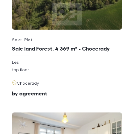
Sale
Plot
Offer type
Property type
Sale land Forest, 4 369 m² - Chocerady
rozměry
Les
disposition
funkce
top floor
adresa
Chocerady
cena
by agreement