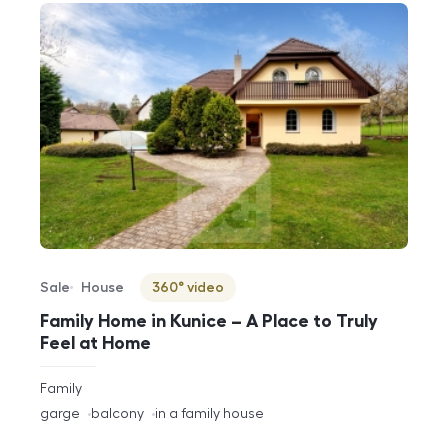
Sale
House
360° video
Offer type
Property type
Virtuální prohlídka
Family Home in Kunice – A Place to Truly
Feel at Home
rozměry
Family
disposition
funkce
garge
balcony
in a family house