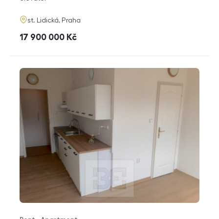
adresa
st. Lidická, Praha
cena
17 900 000
Kč