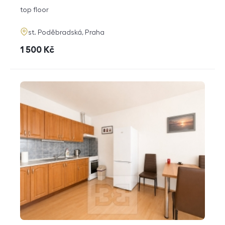
disposition
funkce
top floor
adresa
st. Poděbradská, Praha
cena
1 500
Kč