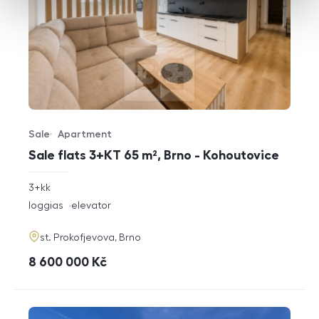
Sale
Apartment
Offer type
Property type
Sale flats 3+KT 65 m², Brno - Kohoutovice
rozměry
3+kk
disposition
funkce
loggias
elevator
adresa
st. Prokofjevova, Brno
cena
8 600 000
Kč