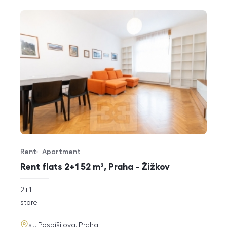
Rent
Apartment
Offer type
Property type
Rent flats 2+1 52 m², Praha - Žižkov
rozměry
2+1
disposition
funkce
store
adresa
st. Pospíšilova, Praha