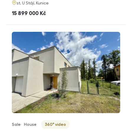
adresa
st. U Stájí, Kunice
cena
15 899 000
Kč
Sale
House
360° video
Offer type
Property type
Virtuální prohlídka