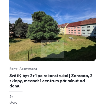
Rent
Apartment
Offer type
Property type
Světlý byt 2+1 po rekonstrukci | Zahrada, 2
sklepy, meandr i centrum pár minut od
domu
rozměry
2+1
disposition
funkce
store