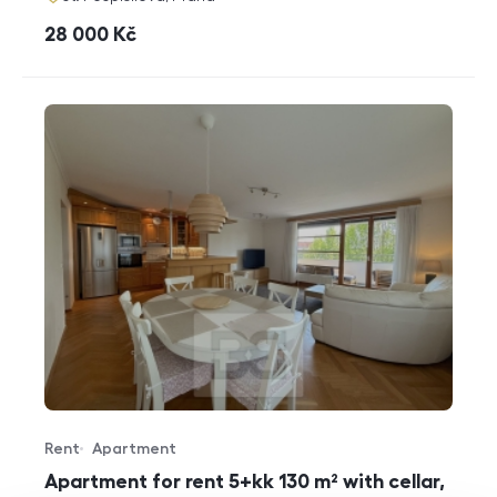
cena
28 000
Kč
Rent
Apartment
Offer type
Property type
Apartment for rent 5+kk 130 m² with cellar,