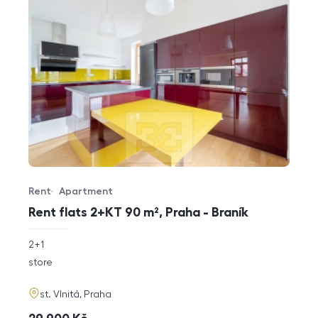
Rent
Apartment
Offer type
Property type
Rent flats 2+KT 90 m², Praha - Braník
rozměry
2+1
disposition
funkce
store
adresa
st. Vlnitá, Praha