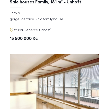
Sale houses Family, 181 m² - Unhošť
rozměry
Family
disposition
funkce
garge
terrace
in a family house
adresa
st. Na Čeperce, Unhošť
cena
15 500 000
Kč