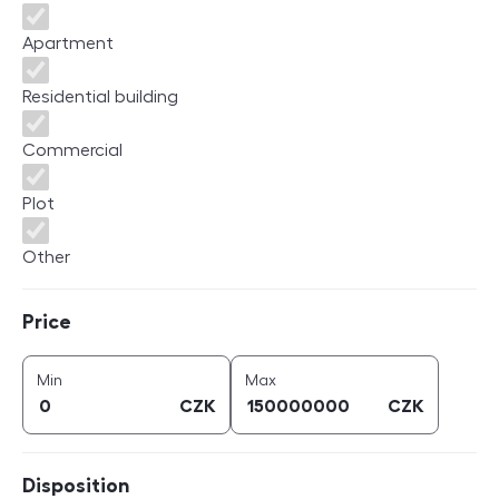
Apartment
Residential building
Commercial
Plot
Other
Price
Price
price (
CZK
)
price (
CZK
)
Min
Max
CZK
CZK
Disposition