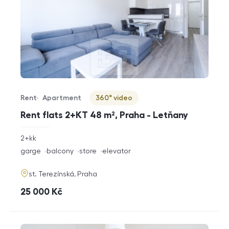
Rent
Apartment
360° video
Offer type
Property type
Virtuální prohlídka
Rent flats 2+KT 48 m², Praha - Letňany
rozměry
2+kk
disposition
funkce
garge
balcony
store
elevator
adresa
st. Terezínská, Praha
cena
25 000
Kč