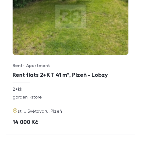
Rent
Apartment
Offer type
Property type
Rent flats 2+KT 41 m², Plzeň - Lobzy
rozměry
2+kk
disposition
funkce
garden
store
adresa
st. U Světovaru, Plzeň
cena
14 000
Kč