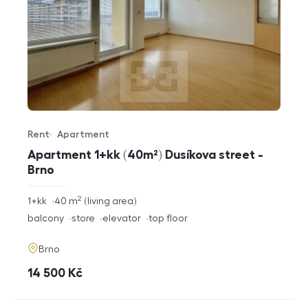
Rent
Apartment
Offer type
Property type
Apartment 1+kk (40m²) Dusíkova street -
Brno
2
rozměry
1+kk
40
m
living area
disposition
funkce
balcony
store
elevator
top floor
adresa
Brno
cena
14 500
Kč