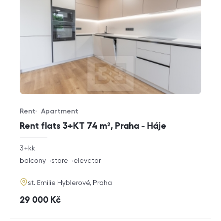
Rent
Apartment
Offer type
Property type
Rent flats 3+KT 74 m², Praha - Háje
rozměry
3+kk
disposition
funkce
balcony
store
elevator
adresa
st. Emilie Hyblerové, Praha
cena
29 000
Kč