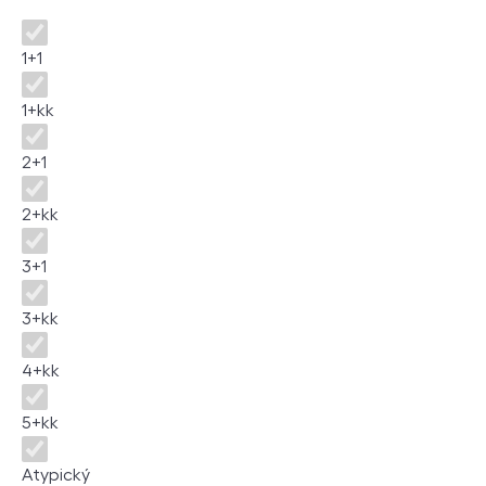
Disposition
1+1
1+kk
2+1
2+kk
3+1
3+kk
4+kk
5+kk
Atypický