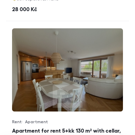
cena
28 000
Kč
Rent
Apartment
Offer type
Property type
Apartment for rent 5+kk 130 m² with cellar,