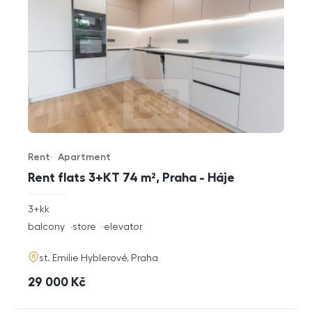
Rent
Apartment
Offer type
Property type
Rent flats 3+KT 74 m², Praha - Háje
rozměry
3+kk
disposition
funkce
balcony
store
elevator
adresa
st. Emilie Hyblerové, Praha
cena
29 000
Kč