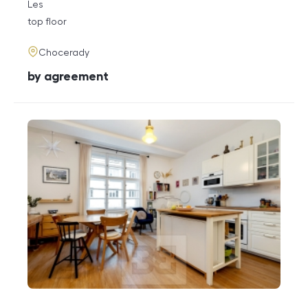
rozměry
Les
disposition
funkce
top floor
adresa
Chocerady
cena
by agreement