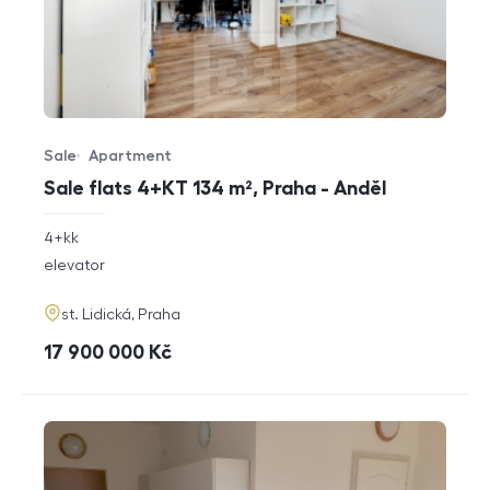
Sale
Apartment
Offer type
Property type
Sale flats 4+KT 134 m², Praha - Anděl
rozměry
4+kk
disposition
funkce
elevator
adresa
st. Lidická, Praha
cena
17 900 000
Kč