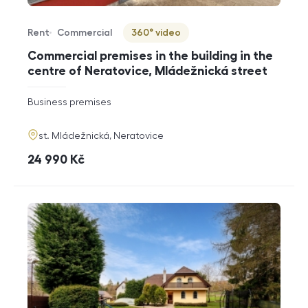
Rent
Commercial
360° video
Offer type
Property type
Virtuální prohlídka
Commercial premises in the building in the
centre of Neratovice, Mládežnická street
rozměry
Business premises
disposition
funkce
adresa
st. Mládežnická, Neratovice
cena
24 990
Kč