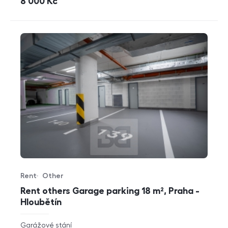
cena
8 000
Kč
Rent
Other
Offer type
Property type
Rent others Garage parking 18 m², Praha -
Hloubětín
rozměry
Garážové stání