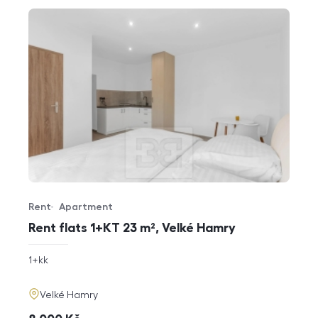
Rent
Apartment
Offer type
Property type
Rent flats 1+KT 23 m², Velké Hamry
rozměry
1+kk
disposition
funkce
adresa
Velké Hamry