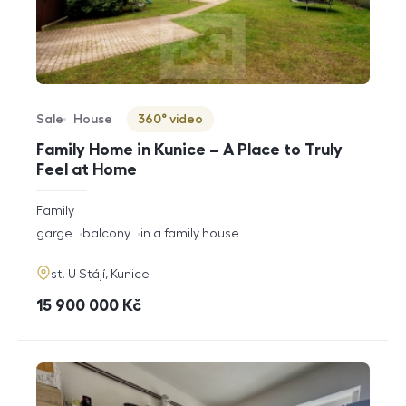
Sale
House
360° video
Offer type
Property type
Virtuální prohlídka
Family Home in Kunice – A Place to Truly
Feel at Home
rozměry
Family
disposition
funkce
garge
balcony
in a family house
adresa
st. U Stájí, Kunice
cena
15 900 000
Kč