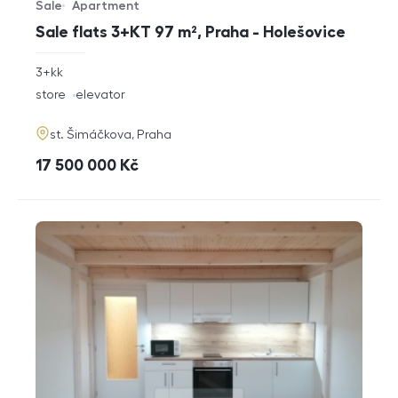
Sale
Apartment
Offer type
Property type
Sale flats 3+KT 97 m², Praha - Holešovice
rozměry
3+kk
disposition
funkce
store
elevator
adresa
st. Šimáčkova, Praha
cena
17 500 000
Kč