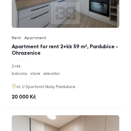
Rent
Apartment
Offer type
Property type
Apartment for rent 2+kk 59 m², Pardubice -
Ohrazenice
rozměry
2+kk
disposition
funkce
balcony
store
elevator
adresa
st. U Sportovní školy, Pardubice
cena
20 000
Kč