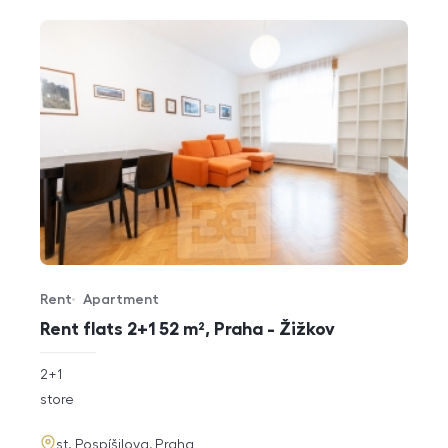
Rent
Apartment
Offer type
Property type
Rent flats 2+1 52 m², Praha - Žižkov
rozměry
2+1
disposition
funkce
store
adresa
st. Pospíšilova, Praha