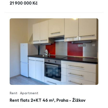
cena
21 900 000
Kč
Rent
Apartment
Offer type
Property type
Rent flats 2+KT 46 m², Praha - Žižkov