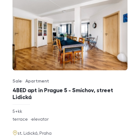
Sale
Apartment
Offer type
Property type
4BED apt in Prague 5 - Smíchov, street
Lidická
rozměry
5+kk
disposition
funkce
terrace
elevator
adresa
st. Lidická, Praha