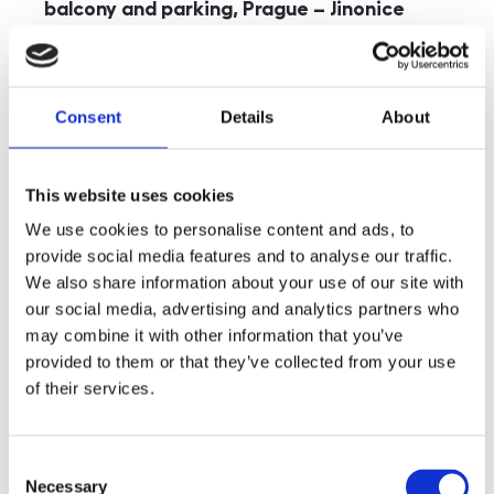
balcony and parking, Prague – Jinonice
rozměry
5+kk
disposition
funkce
parking
balcony
store
elevator
Consent
Details
About
adresa
st. Kohoutových, Praha
cena
49 000
Kč
This website uses cookies
We use cookies to personalise content and ads, to
provide social media features and to analyse our traffic.
We also share information about your use of our site with
our social media, advertising and analytics partners who
may combine it with other information that you’ve
provided to them or that they’ve collected from your use
of their services.
Consent
Necessary
Selection