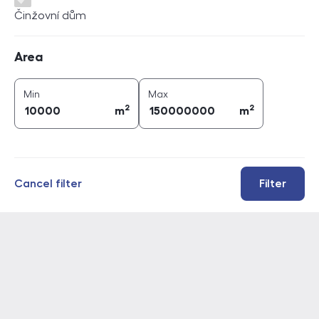
Činžovní dům
Area
Area
2
2
area (
m
)
area (
m
)
Min
Max
2
2
m
m
Cancel filter
Filter