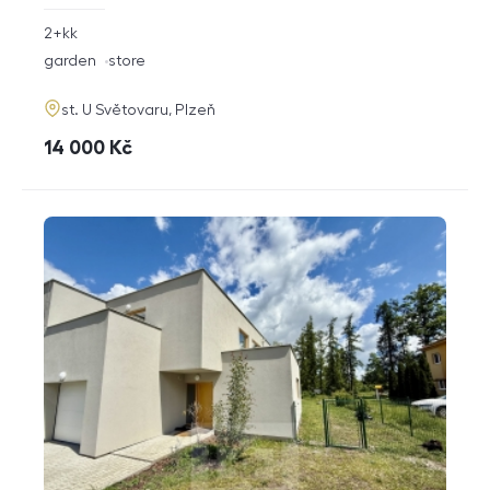
rozměry
2+kk
disposition
funkce
garden
store
adresa
st. U Světovaru, Plzeň
cena
14 000
Kč