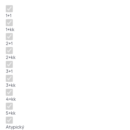
Disposition
1+1
1+kk
2+1
2+kk
3+1
3+kk
4+kk
5+kk
Atypický