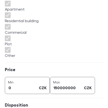
Apartment
Residential building
Commercial
Plot
Other
Price
Price
price (
CZK
)
price (
CZK
)
Min
Max
CZK
CZK
Disposition