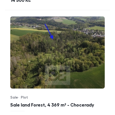
cena
14 500
Kč
Sale
Plot
Offer type
Property type
Sale land Forest, 4 369 m² - Chocerady