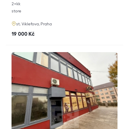
rozměry
2+kk
disposition
funkce
store
adresa
st. Viklefova, Praha
cena
19 000
Kč