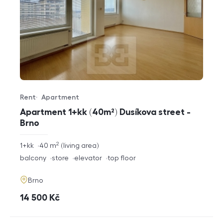
Rent
Apartment
Offer type
Property type
Apartment 1+kk (40m²) Dusíkova street -
Brno
2
rozměry
1+kk
40
m
living area
disposition
funkce
balcony
store
elevator
top floor
adresa
Brno
cena
14 500
Kč