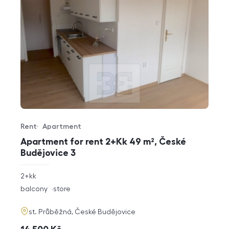
Rent
Apartment
Offer type
Property type
Apartment for rent 2+Kk 49 m², České
Budějovice 3
rozměry
2+kk
disposition
funkce
balcony
store
adresa
st. Průběžná, České Budějovice