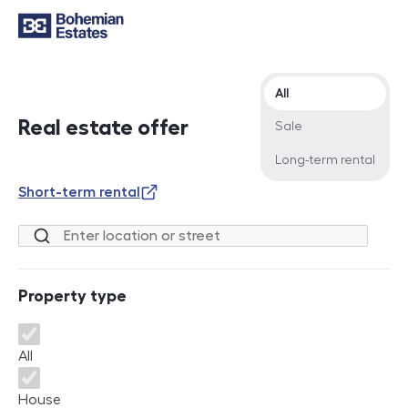
Offer type
All
Real estate offer
Sale
Long-term rental
Short-term rental
Location or street
Property type
Property type
All
House