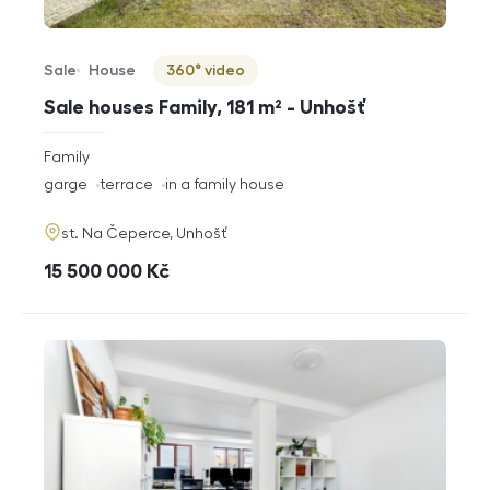
Sale
House
360° video
Offer type
Property type
Virtuální prohlídka
Sale houses Family, 181 m² - Unhošť
rozměry
Family
disposition
funkce
garge
terrace
in a family house
adresa
st. Na Čeperce, Unhošť
cena
15 500 000
Kč