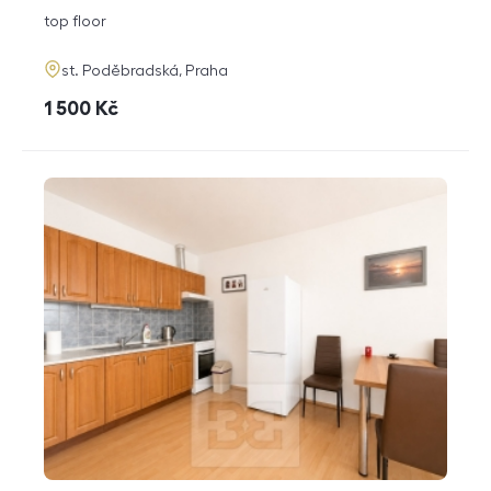
disposition
funkce
top floor
adresa
st. Poděbradská, Praha
cena
1 500
Kč