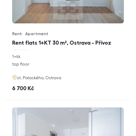
Rent
Apartment
Offer type
Property type
Rent flats 1+KT 30 m², Ostrava - Přívoz
rozměry
1+kk
disposition
funkce
top floor
adresa
st. Palackého, Ostrava
cena
6 700
Kč