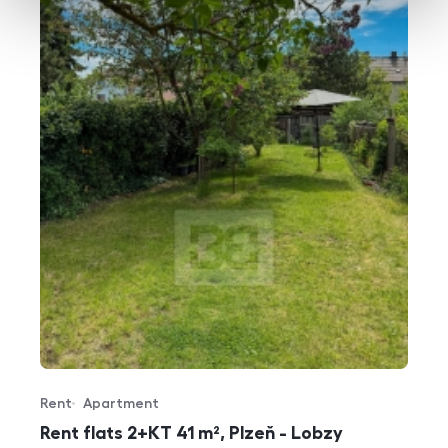
Rent
Apartment
Offer type
Property type
Rent flats 2+KT 41 m², Plzeň - Lobzy