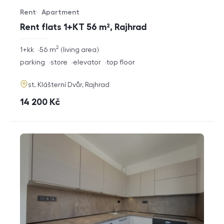
Rent
Apartment
Offer type
Property type
Rent flats 1+KT 56 m², Rajhrad
2
rozměry
1+kk
56
m
living area
disposition
funkce
parking
store
elevator
top floor
adresa
st. Klášterní Dvůr, Rajhrad
cena
14 200
Kč