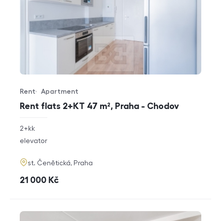
Rent
Apartment
Offer type
Property type
Rent flats 2+KT 47 m², Praha - Chodov
rozměry
2+kk
disposition
funkce
elevator
adresa
st. Čenětická, Praha
cena
21 000
Kč