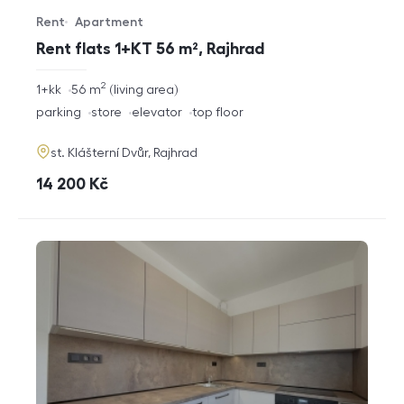
Rent
Apartment
Offer type
Property type
Rent flats 1+KT 56 m², Rajhrad
2
rozměry
1+kk
56
m
living area
disposition
funkce
parking
store
elevator
top floor
adresa
st. Klášterní Dvůr, Rajhrad
cena
14 200
Kč