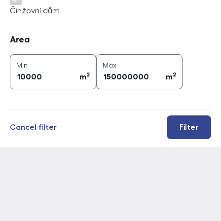
Činžovní dům
Area
Area
2
2
area (
m
)
area (
m
)
Min
Max
2
2
m
m
Cancel filter
Filter