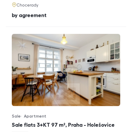
adresa
Chocerady
cena
by agreement
Sale
Apartment
Offer type
Property type
Sale flats 3+KT 97 m², Praha - Holešovice