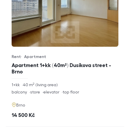
Rent
Apartment
Offer type
Property type
Apartment 1+kk (40m²) Dusíkova street -
Brno
2
rozměry
1+kk
40
m
living area
disposition
funkce
balcony
store
elevator
top floor
adresa
Brno
cena
14 500
Kč