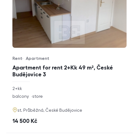
Rent
Apartment
Offer type
Property type
Apartment for rent 2+Kk 49 m², České
Budějovice 3
rozměry
2+kk
disposition
funkce
balcony
store
adresa
st. Průběžná, České Budějovice
cena
14 500
Kč