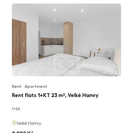
Rent
Apartment
Offer type
Property type
Rent flats 1+KT 23 m², Velké Hamry
rozměry
1+kk
disposition
funkce
adresa
Velké Hamry