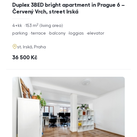
Duplex 3BED bright apartment in Prague 6 –
Červený Vrch, street Irská
2
rozměry
4+kk
153
m
living area
disposition
funkce
parking
terrace
balcony
loggias
elevator
adresa
st. Irská, Praha
cena
36 500
Kč