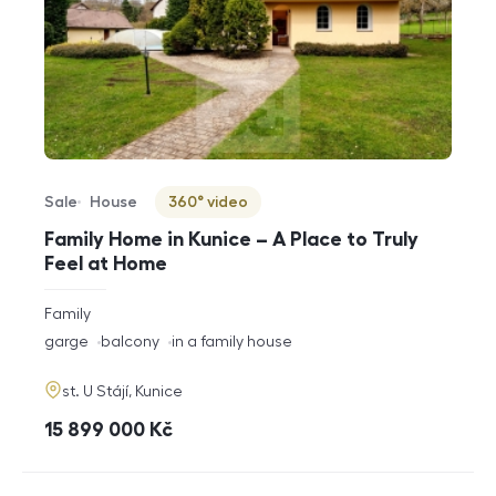
Sale
House
360° video
Offer type
Property type
Virtuální prohlídka
Family Home in Kunice – A Place to Truly
Feel at Home
rozměry
Family
disposition
funkce
garge
balcony
in a family house
adresa
st. U Stájí, Kunice
cena
15 899 000
Kč