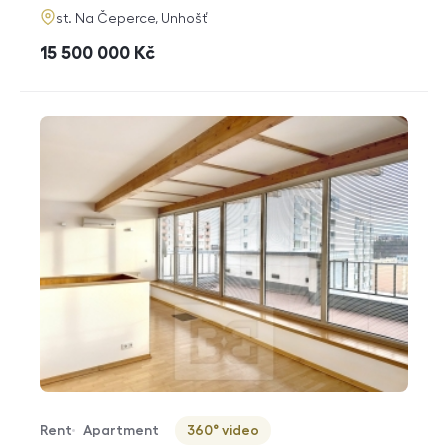
adresa
st. Na Čeperce, Unhošť
cena
15 500 000
Kč
Rent
Apartment
360° video
Offer type
Property type
Virtuální prohlídka