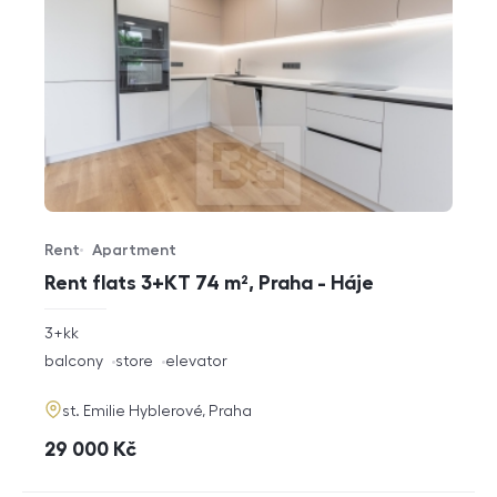
Rent
Apartment
Offer type
Property type
Rent flats 3+KT 74 m², Praha - Háje
rozměry
3+kk
disposition
funkce
balcony
store
elevator
adresa
st. Emilie Hyblerové, Praha
cena
29 000
Kč