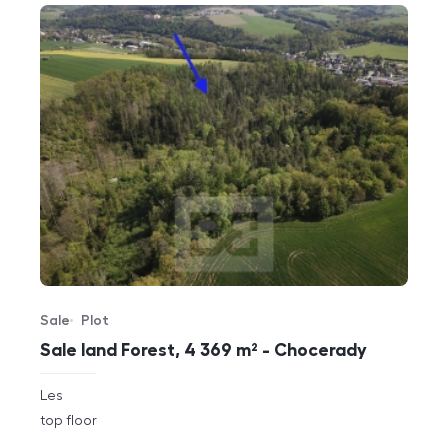
Sale
Plot
Offer type
Property type
Sale land Forest, 4 369 m² - Chocerady
rozměry
Les
disposition
funkce
top floor