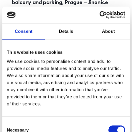
balcony and parking, Prague – Jinonice
rozměry
5+kk
disposition
funkce
parking
balcony
store
elevator
Consent
Details
About
adresa
st. Kohoutových, Praha
cena
49 000
Kč
This website uses cookies
We use cookies to personalise content and ads, to
provide social media features and to analyse our traffic.
We also share information about your use of our site with
our social media, advertising and analytics partners who
may combine it with other information that you’ve
provided to them or that they’ve collected from your use
of their services.
Consent
Necessary
Selection