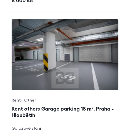
cena
8 000
Kč
Rent
Other
Offer type
Property type
Rent others Garage parking 18 m², Praha -
Hloubětín
rozměry
Garážové stání