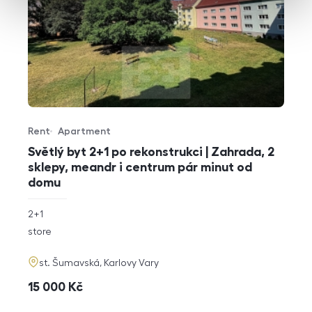
Rent
Apartment
Offer type
Property type
Světlý byt 2+1 po rekonstrukci | Zahrada, 2
sklepy, meandr i centrum pár minut od
domu
rozměry
2+1
disposition
funkce
store
adresa
st. Šumavská, Karlovy Vary
cena
15 000
Kč