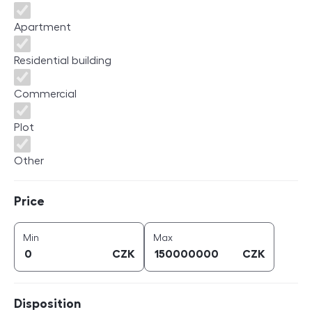
Apartment
Residential building
Commercial
Plot
Other
Price
Price
price (
CZK
)
price (
CZK
)
Min
Max
CZK
CZK
Disposition