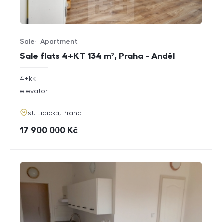
Sale
Apartment
Offer type
Property type
Sale flats 4+KT 134 m², Praha - Anděl
rozměry
4+kk
disposition
funkce
elevator
adresa
st. Lidická, Praha
cena
17 900 000
Kč