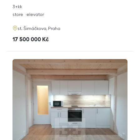
rozměry
3+kk
disposition
funkce
store
elevator
adresa
st. Šimáčkova, Praha
cena
17 500 000
Kč