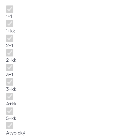
Disposition
1+1
1+kk
2+1
2+kk
3+1
3+kk
4+kk
5+kk
Atypický