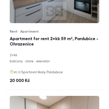
Rent
Apartment
Offer type
Property type
Apartment for rent 2+kk 59 m², Pardubice -
Ohrazenice
rozměry
2+kk
disposition
funkce
balcony
store
elevator
adresa
st. U Sportovní školy, Pardubice
cena
20 000
Kč