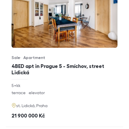
Sale
Apartment
Offer type
Property type
4BED apt in Prague 5 - Smíchov, street
Lidická
rozměry
5+kk
disposition
funkce
terrace
elevator
adresa
st. Lidická, Praha
cena
21 900 000
Kč