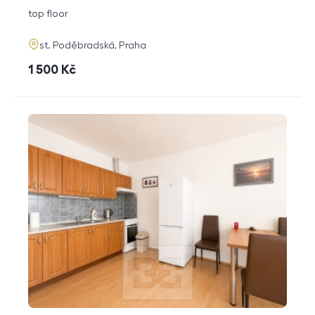
disposition
funkce
top floor
adresa
st. Poděbradská, Praha
cena
1 500
Kč