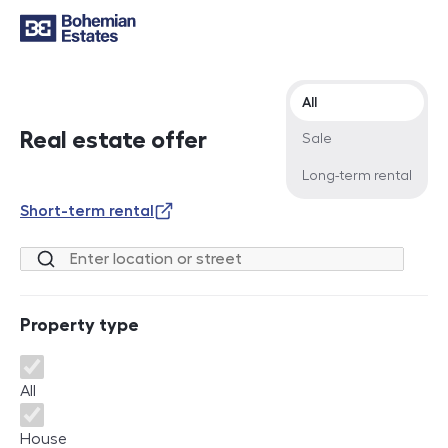
Offer type
All
Real estate offer
Sale
Long-term rental
Short-term rental
Location or street
Property type
Property type
All
House