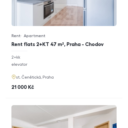
Rent
Apartment
Offer type
Property type
Rent flats 2+KT 47 m², Praha - Chodov
rozměry
2+kk
disposition
funkce
elevator
adresa
st. Čenětická, Praha
cena
21 000
Kč