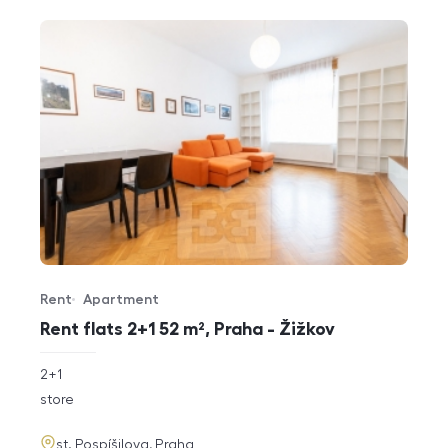
Rent
Apartment
Offer type
Property type
Rent flats 2+1 52 m², Praha - Žižkov
rozměry
2+1
disposition
funkce
store
adresa
st. Pospíšilova, Praha