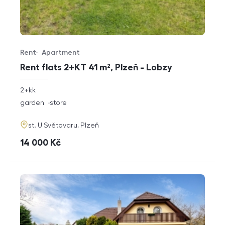
Rent
Apartment
Offer type
Property type
Rent flats 2+KT 41 m², Plzeň - Lobzy
rozměry
2+kk
disposition
funkce
garden
store
adresa
st. U Světovaru, Plzeň
cena
14 000
Kč