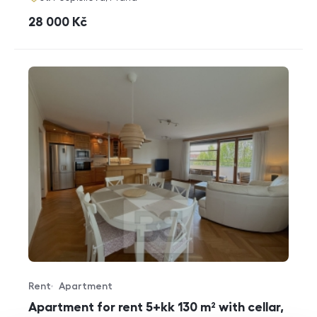
cena
28 000
Kč
Rent
Apartment
Offer type
Property type
Apartment for rent 5+kk 130 m² with cellar,