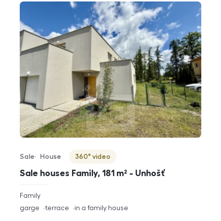
Sale
House
360° video
Offer type
Property type
Virtuální prohlídka
Sale houses Family, 181 m² - Unhošť
rozměry
Family
disposition
funkce
garge
terrace
in a family house