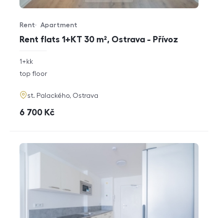
Rent
Apartment
Offer type
Property type
Rent flats 1+KT 30 m², Ostrava - Přívoz
rozměry
1+kk
disposition
funkce
top floor
adresa
st. Palackého, Ostrava
cena
6 700
Kč