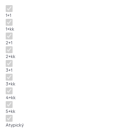
Disposition
1+1
1+kk
2+1
2+kk
3+1
3+kk
4+kk
5+kk
Atypický