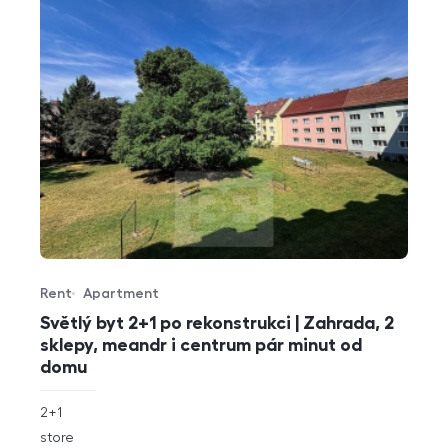
Rent
Apartment
Offer type
Property type
Světlý byt 2+1 po rekonstrukci | Zahrada, 2
sklepy, meandr i centrum pár minut od
domu
rozměry
2+1
disposition
funkce
store