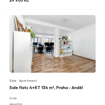
cena
29 900
Kč
Sale
Apartment
Offer type
Property type
Sale flats 4+KT 134 m², Praha - Anděl
rozměry
4+kk
disposition
funkce
elevator