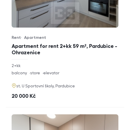
Rent
Apartment
Offer type
Property type
Apartment for rent 2+kk 59 m², Pardubice -
Ohrazenice
rozměry
2+kk
disposition
funkce
balcony
store
elevator
adresa
st. U Sportovní školy, Pardubice
cena
20 000
Kč