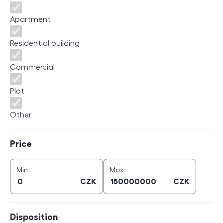
Apartment
Residential building
Commercial
Plot
Other
Price
Price
price (
CZK
)
price (
CZK
)
Min
Max
CZK
CZK
Disposition