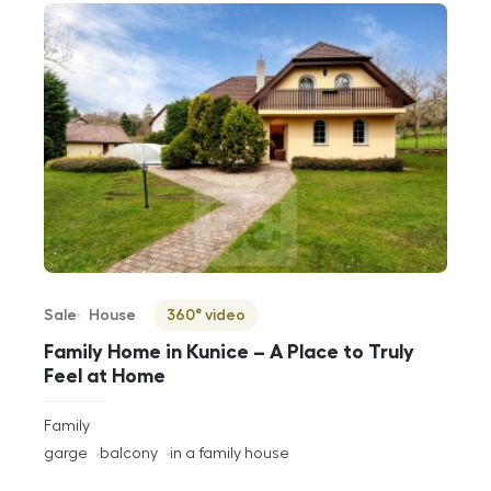
Sale
House
360° video
Offer type
Property type
Virtuální prohlídka
Family Home in Kunice – A Place to Truly
Feel at Home
rozměry
Family
disposition
funkce
garge
balcony
in a family house