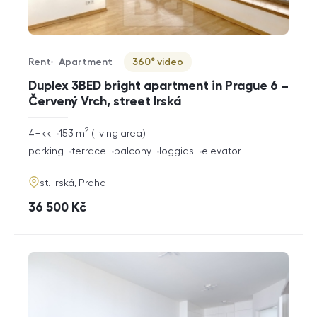
Rent
Apartment
360° video
Offer type
Property type
Virtuální prohlídka
Duplex 3BED bright apartment in Prague 6 –
Červený Vrch, street Irská
2
rozměry
4+kk
153
m
living area
disposition
funkce
parking
terrace
balcony
loggias
elevator
adresa
st. Irská, Praha
cena
36 500
Kč