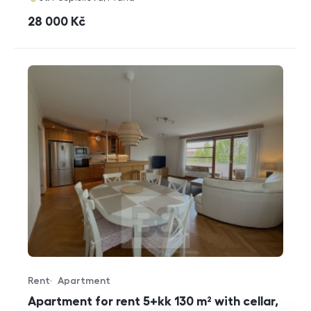
cena
28 000
Kč
Rent
Apartment
Offer type
Property type
Apartment for rent 5+kk 130 m² with cellar,