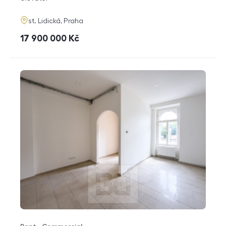
adresa
st. Lidická, Praha
cena
17 900 000
Kč