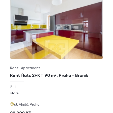
Rent
Apartment
Offer type
Property type
Rent flats 2+KT 90 m², Praha - Braník
rozměry
2+1
disposition
funkce
store
adresa
st. Vlnitá, Praha