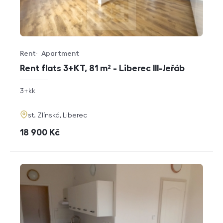
Rent
Apartment
Offer type
Property type
Rent flats 3+KT, 81 m² - Liberec III-Jeřáb
rozměry
3+kk
disposition
funkce
adresa
st. Zlínská, Liberec
cena
18 900
Kč