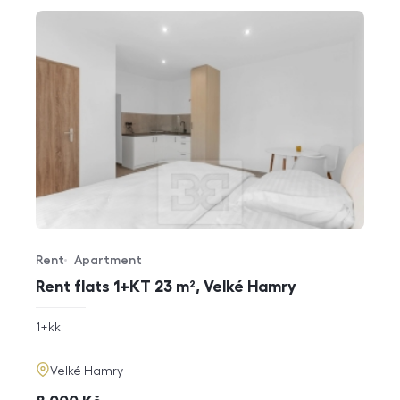
Rent
Apartment
Offer type
Property type
Rent flats 1+KT 23 m², Velké Hamry
rozměry
1+kk
disposition
funkce
adresa
Velké Hamry