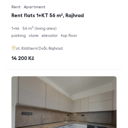
Rent
Apartment
Offer type
Property type
Rent flats 1+KT 56 m², Rajhrad
2
rozměry
1+kk
56
m
living area
disposition
funkce
parking
store
elevator
top floor
adresa
st. Klášterní Dvůr, Rajhrad
cena
14 200
Kč