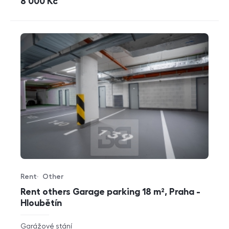
cena
8 000
Kč
Rent
Other
Offer type
Property type
Rent others Garage parking 18 m², Praha -
Hloubětín
rozměry
Garážové stání