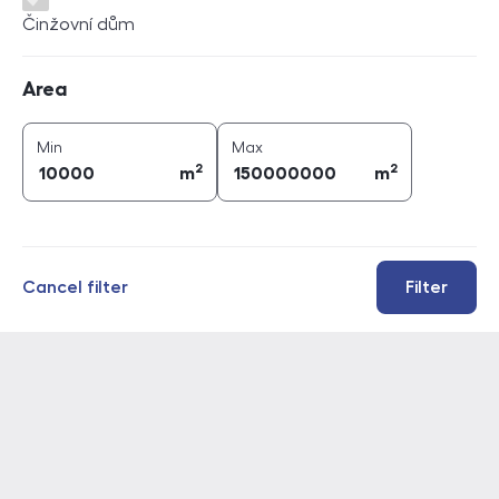
Činžovní dům
Area
Area
2
2
area (
m
)
area (
m
)
Min
Max
2
2
m
m
Cancel filter
Filter