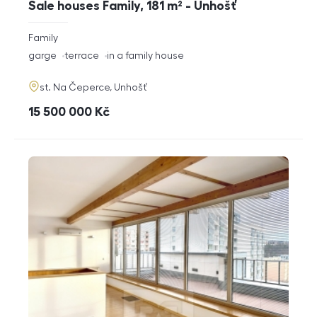
Sale houses Family, 181 m² - Unhošť
rozměry
Family
disposition
funkce
garge
terrace
in a family house
adresa
st. Na Čeperce, Unhošť
cena
15 500 000
Kč