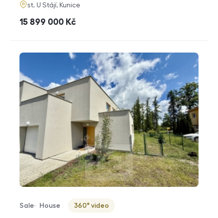
adresa
st. U Stájí, Kunice
cena
15 899 000
Kč
Sale
House
360° video
Offer type
Property type
Virtuální prohlídka