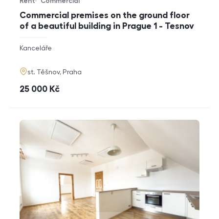
Rent
Commercial
Offer type
Property type
Commercial premises on the ground floor
of a beautiful building in Prague 1 - Tesnov
rozměry
Kanceláře
disposition
funkce
adresa
st. Těšnov, Praha
cena
25 000
Kč