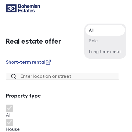
Offer type
All
Real estate offer
Sale
Long-term rental
Short-term rental
Location or street
Property type
Property type
All
House