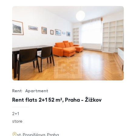
Rent
Apartment
Offer type
Property type
Rent flats 2+1 52 m², Praha - Žižkov
rozměry
2+1
disposition
funkce
store
adresa
st. Pospíšilova, Praha