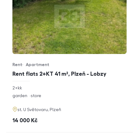
Rent
Apartment
Offer type
Property type
Rent flats 2+KT 41 m², Plzeň - Lobzy
rozměry
2+kk
disposition
funkce
garden
store
adresa
st. U Světovaru, Plzeň
cena
14 000
Kč