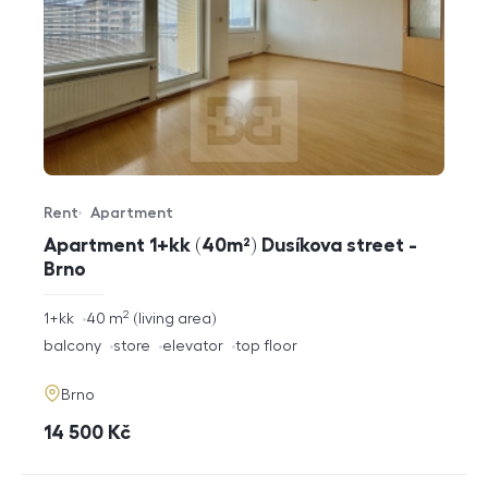
Rent
Apartment
Offer type
Property type
Apartment 1+kk (40m²) Dusíkova street -
Brno
2
rozměry
1+kk
40
m
living area
disposition
funkce
balcony
store
elevator
top floor
adresa
Brno
cena
14 500
Kč