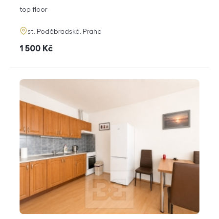
disposition
funkce
top floor
adresa
st. Poděbradská, Praha
cena
1 500
Kč