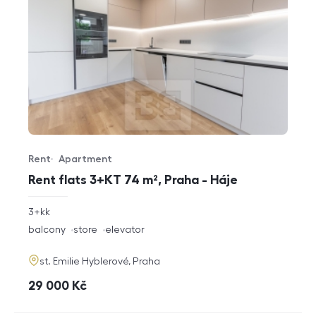
Rent
Apartment
Offer type
Property type
Rent flats 3+KT 74 m², Praha - Háje
rozměry
3+kk
disposition
funkce
balcony
store
elevator
adresa
st. Emilie Hyblerové, Praha
cena
29 000
Kč