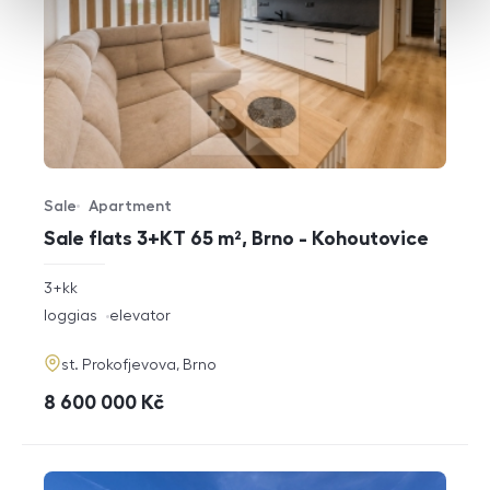
Sale
Apartment
Offer type
Property type
Sale flats 3+KT 65 m², Brno - Kohoutovice
rozměry
3+kk
disposition
funkce
loggias
elevator
adresa
st. Prokofjevova, Brno
cena
8 600 000
Kč