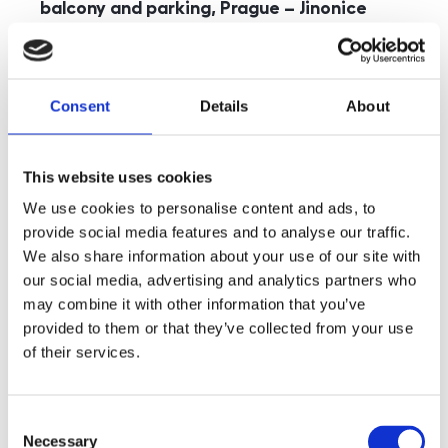
balcony and parking, Prague – Jinonice
rozměry
5+kk
disposition
funkce
parking
balcony
store
elevator
Consent
Details
About
adresa
st. Kohoutových, Praha
cena
49 000
Kč
This website uses cookies
We use cookies to personalise content and ads, to
provide social media features and to analyse our traffic.
We also share information about your use of our site with
our social media, advertising and analytics partners who
may combine it with other information that you’ve
provided to them or that they’ve collected from your use
of their services.
Consent
Necessary
Selection