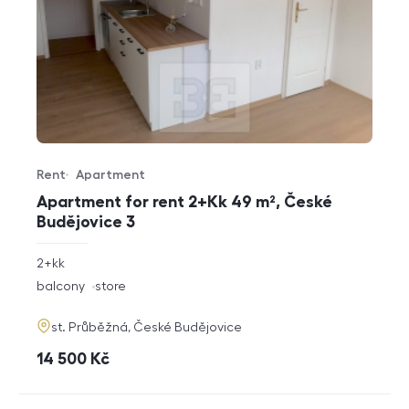
Rent
Apartment
Offer type
Property type
Apartment for rent 2+Kk 49 m², České
Budějovice 3
rozměry
2+kk
disposition
funkce
balcony
store
adresa
st. Průběžná, České Budějovice
cena
14 500
Kč