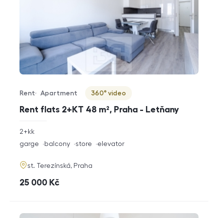
Rent
Apartment
360° video
Offer type
Property type
Virtuální prohlídka
Rent flats 2+KT 48 m², Praha - Letňany
rozměry
2+kk
disposition
funkce
garge
balcony
store
elevator
adresa
st. Terezínská, Praha
cena
25 000
Kč