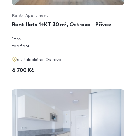
Rent
Apartment
Offer type
Property type
Rent flats 1+KT 30 m², Ostrava - Přívoz
rozměry
1+kk
disposition
funkce
top floor
adresa
st. Palackého, Ostrava
cena
6 700
Kč