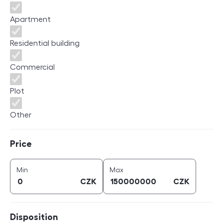
Apartment
Residential building
Commercial
Plot
Other
Price
Price
price (
CZK
)
price (
CZK
)
Min
Max
CZK
CZK
Disposition