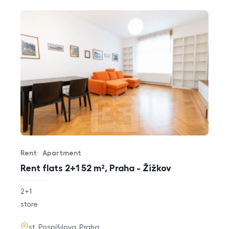
Rent
Apartment
Offer type
Property type
Rent flats 2+1 52 m², Praha - Žižkov
rozměry
2+1
disposition
funkce
store
adresa
st. Pospíšilova, Praha