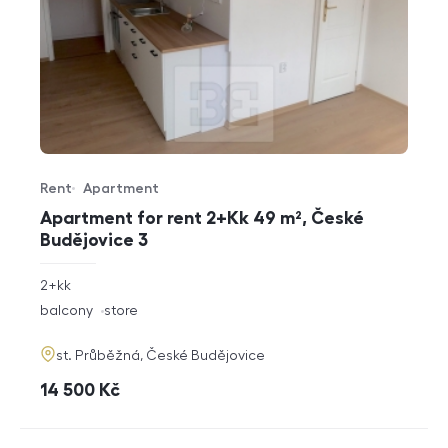
Rent
Apartment
Offer type
Property type
Apartment for rent 2+Kk 49 m², České
Budějovice 3
rozměry
2+kk
disposition
funkce
balcony
store
adresa
st. Průběžná, České Budějovice
cena
14 500
Kč