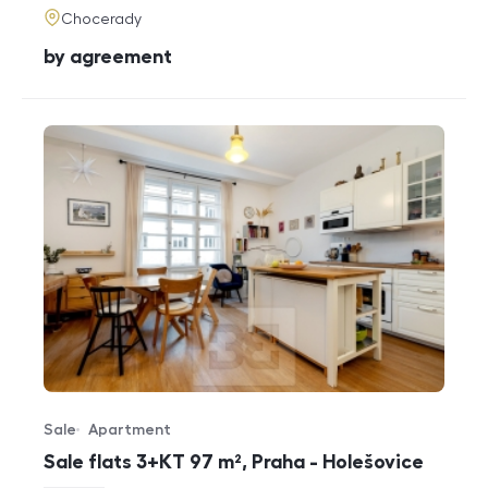
adresa
Chocerady
cena
by agreement
Sale
Apartment
Offer type
Property type
Sale flats 3+KT 97 m², Praha - Holešovice