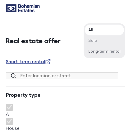
Offer type
All
Real estate offer
Sale
Long-term rental
Short-term rental
Location or street
Property type
Property type
All
House