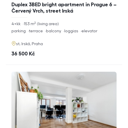
Duplex 3BED bright apartment in Prague 6 –
Červený Vrch, street Irská
2
rozměry
4+kk
153
m
living area
disposition
funkce
parking
terrace
balcony
loggias
elevator
adresa
st. Irská, Praha
cena
36 500
Kč