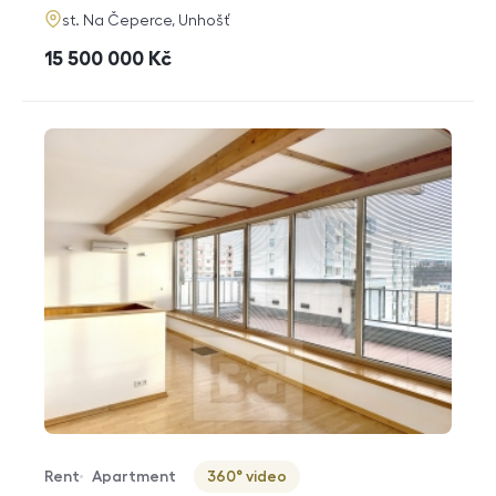
adresa
st. Na Čeperce, Unhošť
cena
15 500 000
Kč
Rent
Apartment
360° video
Offer type
Property type
Virtuální prohlídka