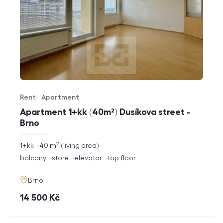
Rent
Apartment
Offer type
Property type
Apartment 1+kk (40m²) Dusíkova street -
Brno
2
rozměry
1+kk
40
m
living area
disposition
funkce
balcony
store
elevator
top floor
adresa
Brno
cena
14 500
Kč