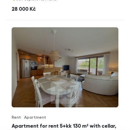
cena
28 000
Kč
Rent
Apartment
Offer type
Property type
Apartment for rent 5+kk 130 m² with cellar,