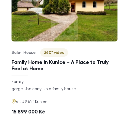
Sale
House
360° video
Offer type
Property type
Virtuální prohlídka
Family Home in Kunice – A Place to Truly
Feel at Home
rozměry
Family
disposition
funkce
garge
balcony
in a family house
adresa
st. U Stájí, Kunice
cena
15 899 000
Kč