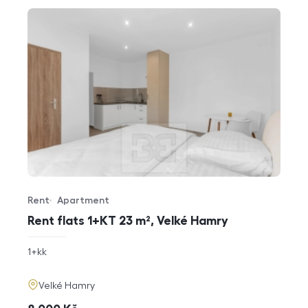
Rent
Apartment
Offer type
Property type
Rent flats 1+KT 23 m², Velké Hamry
rozměry
1+kk
disposition
funkce
adresa
Velké Hamry