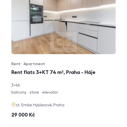
Rent
Apartment
Offer type
Property type
Rent flats 3+KT 74 m², Praha - Háje
rozměry
3+kk
disposition
funkce
balcony
store
elevator
adresa
st. Emilie Hyblerové, Praha
cena
29 000
Kč