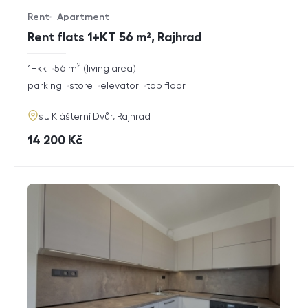
Rent
Apartment
Offer type
Property type
Rent flats 1+KT 56 m², Rajhrad
2
rozměry
1+kk
56
m
living area
disposition
funkce
parking
store
elevator
top floor
adresa
st. Klášterní Dvůr, Rajhrad
cena
14 200
Kč