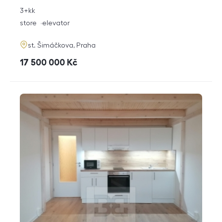
rozměry
3+kk
disposition
funkce
store
elevator
adresa
st. Šimáčkova, Praha
cena
17 500 000
Kč