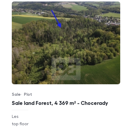
Sale
Plot
Offer type
Property type
Sale land Forest, 4 369 m² - Chocerady
rozměry
Les
disposition
funkce
top floor