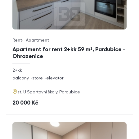
Rent
Apartment
Offer type
Property type
Apartment for rent 2+kk 59 m², Pardubice -
Ohrazenice
rozměry
2+kk
disposition
funkce
balcony
store
elevator
adresa
st. U Sportovní školy, Pardubice
cena
20 000
Kč