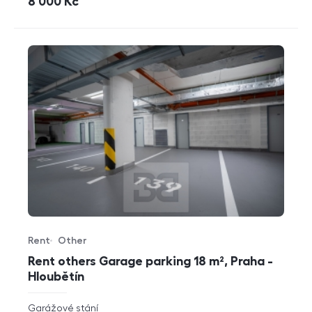
cena
8 000
Kč
Rent
Other
Offer type
Property type
Rent others Garage parking 18 m², Praha -
Hloubětín
rozměry
Garážové stání