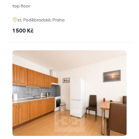
disposition
funkce
top floor
adresa
st. Poděbradská, Praha
cena
1 500
Kč