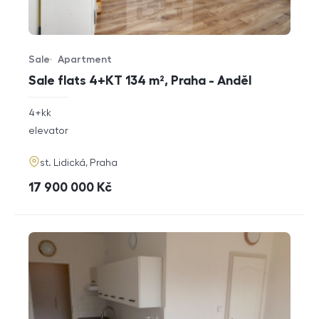
Sale
Apartment
Offer type
Property type
Sale flats 4+KT 134 m², Praha - Anděl
rozměry
4+kk
disposition
funkce
elevator
adresa
st. Lidická, Praha
cena
17 900 000
Kč