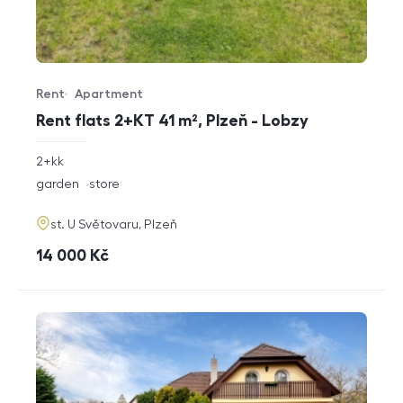
Rent
Apartment
Offer type
Property type
Rent flats 2+KT 41 m², Plzeň - Lobzy
rozměry
2+kk
disposition
funkce
garden
store
adresa
st. U Světovaru, Plzeň
cena
14 000
Kč