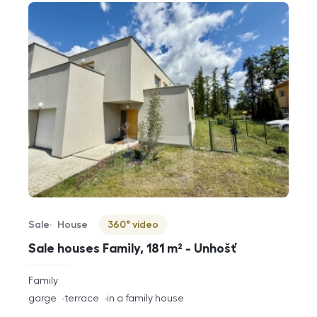
Sale
House
360° video
Offer type
Property type
Virtuální prohlídka
Sale houses Family, 181 m² - Unhošť
rozměry
Family
disposition
funkce
garge
terrace
in a family house