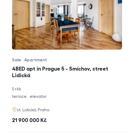
Sale
Apartment
Offer type
Property type
4BED apt in Prague 5 - Smíchov, street
Lidická
rozměry
5+kk
disposition
funkce
terrace
elevator
adresa
st. Lidická, Praha
cena
21 900 000
Kč