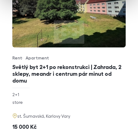
Rent
Apartment
Offer type
Property type
Světlý byt 2+1 po rekonstrukci | Zahrada, 2
sklepy, meandr i centrum pár minut od
domu
rozměry
2+1
disposition
funkce
store
adresa
st. Šumavská, Karlovy Vary
cena
15 000
Kč