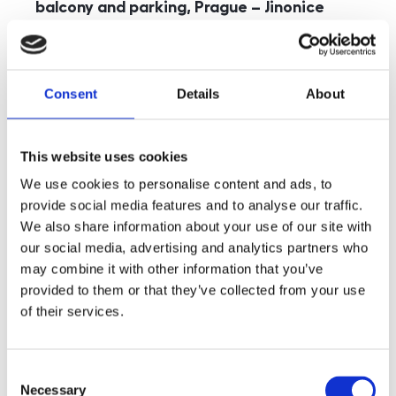
balcony and parking, Prague – Jinonice
rozměry
5+kk
disposition
funkce
parking
balcony
store
elevator
Consent
Details
About
adresa
st. Kohoutových, Praha
cena
49 000
Kč
This website uses cookies
We use cookies to personalise content and ads, to
provide social media features and to analyse our traffic.
We also share information about your use of our site with
our social media, advertising and analytics partners who
may combine it with other information that you’ve
provided to them or that they’ve collected from your use
of their services.
Consent
Necessary
Selection