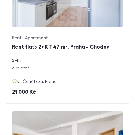
Rent
Apartment
Offer type
Property type
Rent flats 2+KT 47 m², Praha - Chodov
rozměry
2+kk
disposition
funkce
elevator
adresa
st. Čenětická, Praha
cena
21 000
Kč