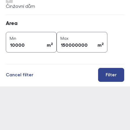
Činžovní dům
Area
Area
2
2
area (
m
)
area (
m
)
Min
Max
2
2
m
m
Cancel filter
Filter