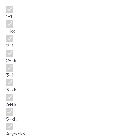
Disposition
1+1
1+kk
2+1
2+kk
3+1
3+kk
4+kk
5+kk
Atypický