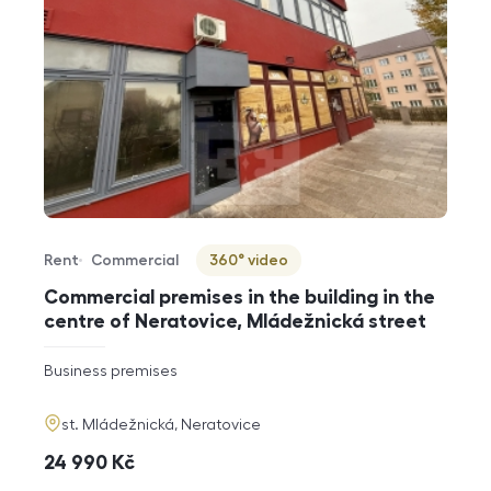
Rent
Commercial
360° video
Offer type
Property type
Virtuální prohlídka
Commercial premises in the building in the
centre of Neratovice, Mládežnická street
rozměry
Business premises
disposition
funkce
adresa
st. Mládežnická, Neratovice
cena
24 990
Kč