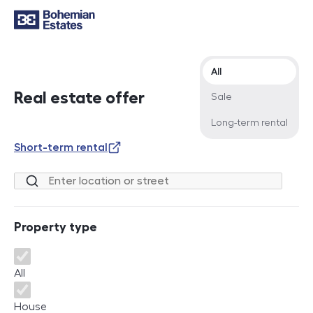
Offer type
All
Real estate offer
Sale
Long-term rental
Short-term rental
Location or street
Property type
Property type
All
House