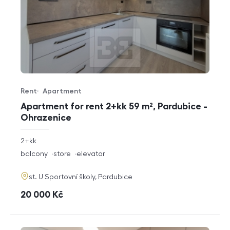
Rent
Apartment
Offer type
Property type
Apartment for rent 2+kk 59 m², Pardubice -
Ohrazenice
rozměry
2+kk
disposition
funkce
balcony
store
elevator
adresa
st. U Sportovní školy, Pardubice
cena
20 000
Kč