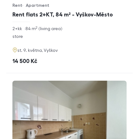
Rent
Apartment
Offer type
Property type
Rent flats 2+KT, 84 m² - Vyškov-Město
2
rozměry
2+kk
84
m
living area
disposition
funkce
store
adresa
st. 9. května, Vyškov
cena
14 500
Kč