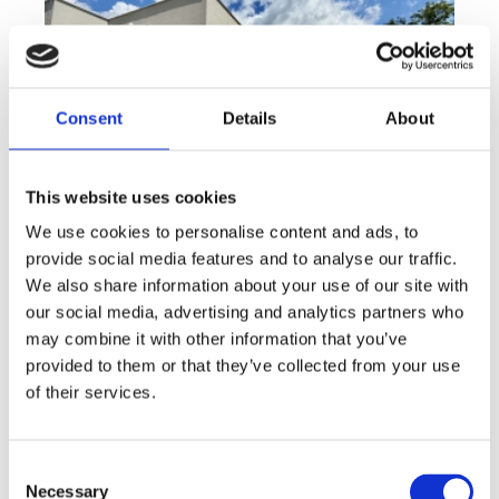
Consent
Details
About
This website uses cookies
We use cookies to personalise content and ads, to
provide social media features and to analyse our traffic.
Sale
House
360° video
We also share information about your use of our site with
Offer type
Property type
Virtuální prohlídka
our social media, advertising and analytics partners who
Sale houses Family, 181 m² - Unhošť
may combine it with other information that you’ve
provided to them or that they’ve collected from your use
rozměry
Family
disposition
of their services.
funkce
garge
terrace
in a family house
adresa
st. Na Čeperce, Unhošť
Consent
cena
15 500 000
Kč
Necessary
Selection