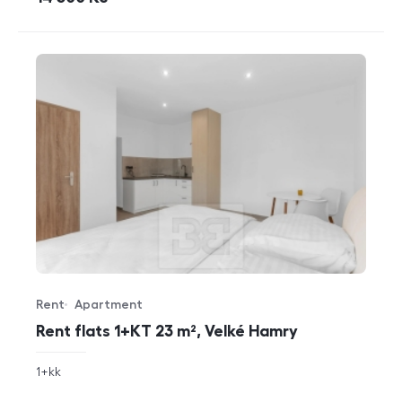
Rent
Apartment
Offer type
Property type
Rent flats 1+KT 23 m², Velké Hamry
rozměry
1+kk
disposition
funkce