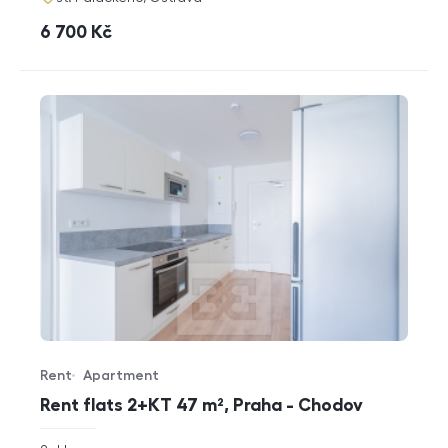
cena
6 700
Kč
Rent
Apartment
Offer type
Property type
Rent flats 2+KT 47 m², Praha - Chodov