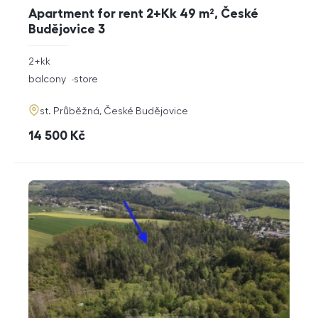
Apartment for rent 2+Kk 49 m², České
Budějovice 3
rozměry
2+kk
disposition
funkce
balcony
store
adresa
st. Průběžná, České Budějovice
cena
14 500
Kč