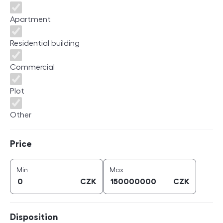
Apartment
Residential building
Commercial
Plot
Other
Price
Price
price (
CZK
)
price (
CZK
)
Min
Max
CZK
CZK
Disposition