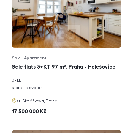
Sale
Apartment
Offer type
Property type
Sale flats 3+KT 97 m², Praha - Holešovice
rozměry
3+kk
disposition
funkce
store
elevator
adresa
st. Šimáčkova, Praha
cena
17 500 000
Kč