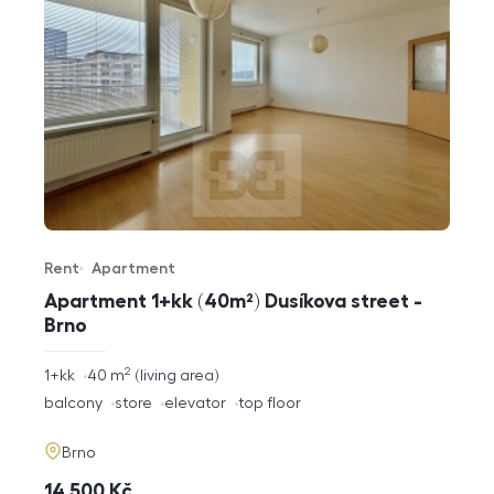
Rent
Apartment
Offer type
Property type
Apartment 1+kk (40m²) Dusíkova street -
Brno
2
rozměry
1+kk
40
m
living area
disposition
funkce
balcony
store
elevator
top floor
adresa
Brno
cena
14 500
Kč