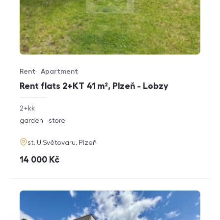
Rent
Apartment
Offer type
Property type
Rent flats 2+KT 41 m², Plzeň - Lobzy
rozměry
2+kk
disposition
funkce
garden
store
adresa
st. U Světovaru, Plzeň
cena
14 000
Kč