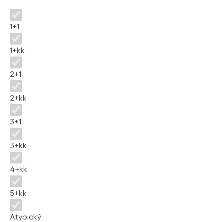
Disposition
1+1
1+kk
2+1
2+kk
3+1
3+kk
4+kk
5+kk
Atypický