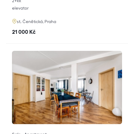
rozměry
2+kk
disposition
funkce
elevator
adresa
st. Čenětická, Praha
cena
21 000
Kč