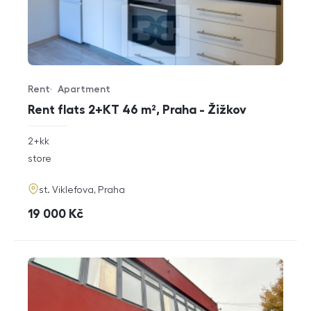
Rent
Apartment
Offer type
Property type
Rent flats 2+KT 46 m², Praha - Žižkov
rozměry
2+kk
disposition
funkce
store
adresa
st. Viklefova, Praha
cena
19 000
Kč