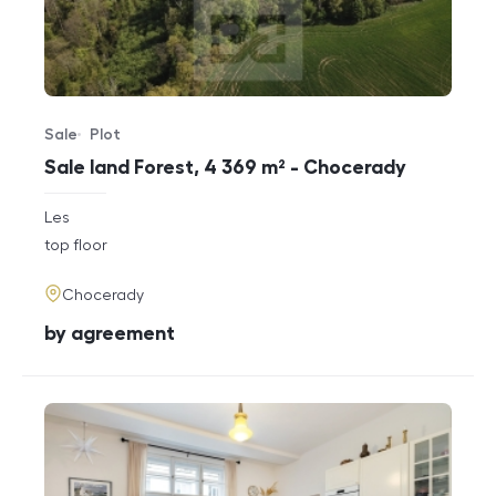
Sale
Plot
Offer type
Property type
Sale land Forest, 4 369 m² - Chocerady
rozměry
Les
disposition
funkce
top floor
adresa
Chocerady
cena
by agreement