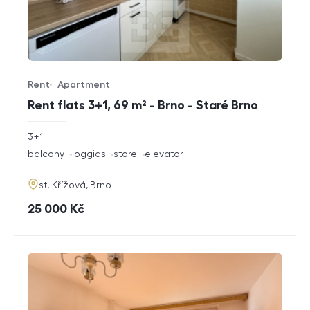
Rent
Apartment
Offer type
Property type
Rent flats 3+1, 69 m² - Brno - Staré Brno
rozměry
3+1
disposition
funkce
balcony
loggias
store
elevator
adresa
st. Křížová, Brno
cena
25 000
Kč