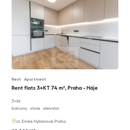
Rent
Apartment
Offer type
Property type
Rent flats 3+KT 74 m², Praha - Háje
rozměry
3+kk
disposition
funkce
balcony
store
elevator
adresa
st. Emilie Hyblerové, Praha