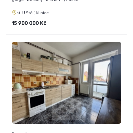
adresa
st. U Stájí, Kunice
cena
15 900 000
Kč