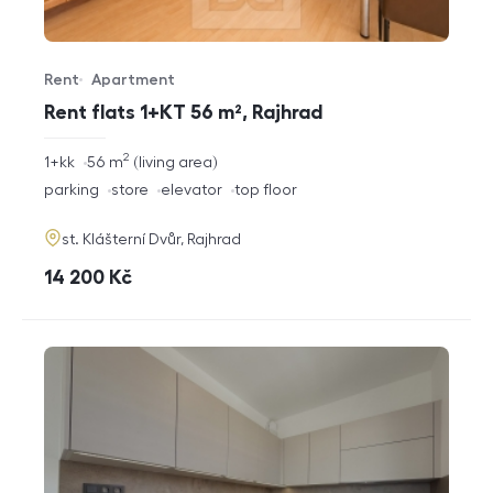
Rent
Apartment
Offer type
Property type
Rent flats 1+KT 56 m², Rajhrad
2
rozměry
1+kk
56
m
living area
disposition
funkce
parking
store
elevator
top floor
adresa
st. Klášterní Dvůr, Rajhrad
cena
14 200
Kč