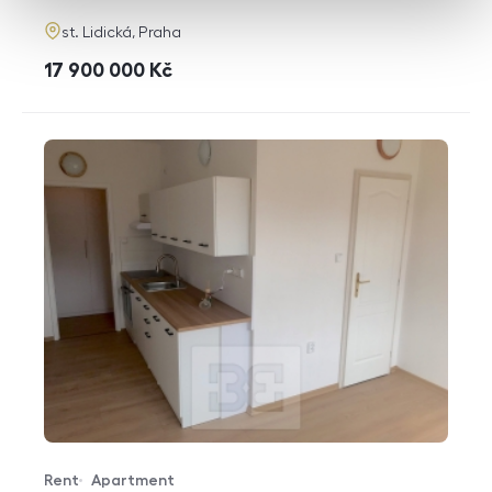
adresa
st. Lidická, Praha
cena
17 900 000
Kč
Rent
Apartment
Offer type
Property type