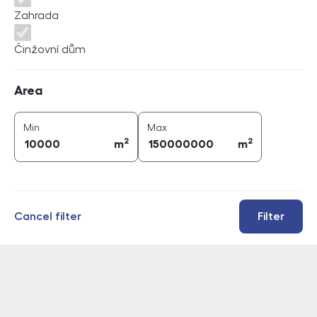
Zahrada
Činžovní dům
Area
Area
2
2
area (
m
)
area (
m
)
Min
Max
2
2
m
m
Cancel filter
Filter