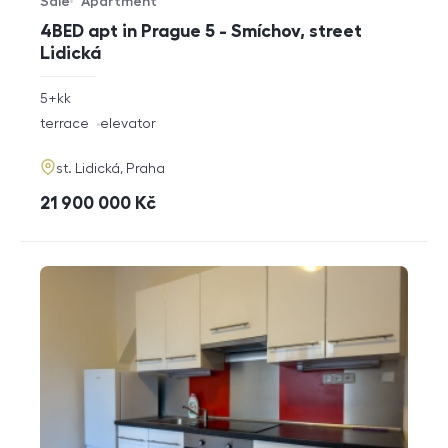
Sale
Apartment
Offer type
Property type
4BED apt in Prague 5 - Smíchov, street
Lidická
rozměry
5+kk
disposition
funkce
terrace
elevator
adresa
st. Lidická, Praha
cena
21 900 000
Kč