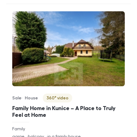
Sale
House
360° video
Offer type
Property type
Virtuální prohlídka
Family Home in Kunice – A Place to Truly
Feel at Home
rozměry
Family
disposition
funkce
garge
balcony
in a family house