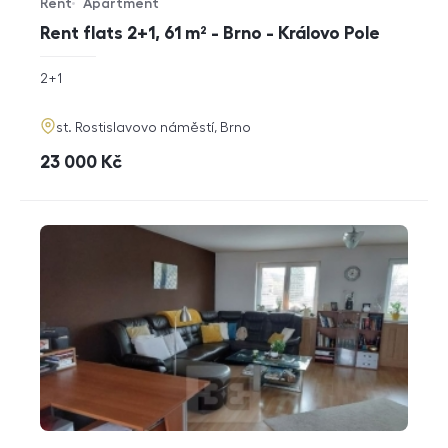
Rent
Apartment
Offer type
Property type
Rent flats 2+1, 61 m² - Brno - Královo Pole
rozměry
2+1
disposition
funkce
adresa
st. Rostislavovo náměstí, Brno
cena
23 000
Kč