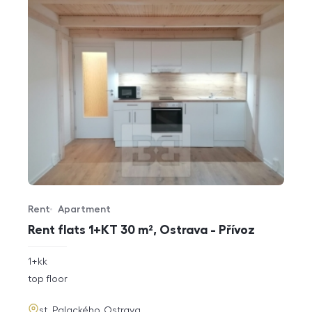
Rent
Apartment
Offer type
Property type
Rent flats 1+KT 30 m², Ostrava - Přívoz
rozměry
1+kk
disposition
funkce
top floor
adresa
st. Palackého, Ostrava