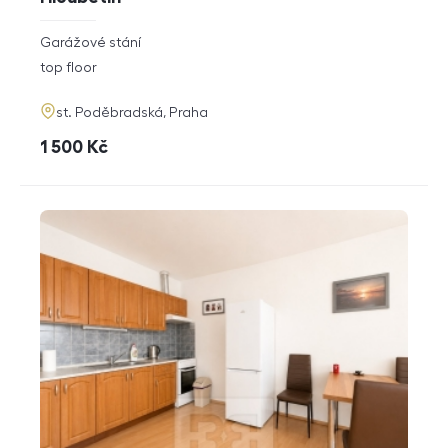
rozměry
Garážové stání
disposition
funkce
top floor
adresa
st. Poděbradská, Praha
cena
1 500
Kč