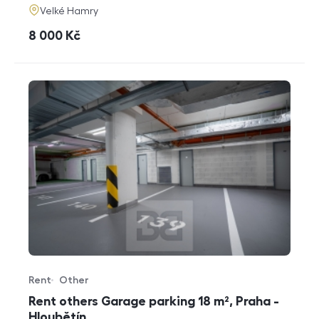
adresa
Velké Hamry
cena
8 000
Kč
Rent
Other
Offer type
Property type
Rent others Garage parking 18 m², Praha -
Hloubětín