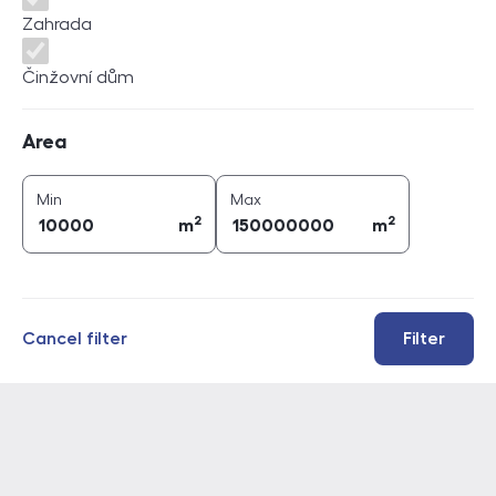
Zahrada
Činžovní dům
Area
Area
2
2
area (
m
)
area (
m
)
Min
Max
2
2
m
m
Cancel filter
Filter