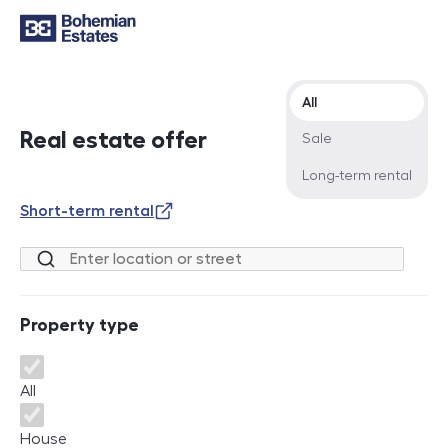
Offer type
All
Real estate offer
Sale
Long-term rental
Short-term rental
Location or street
Property type
Property type
All
House