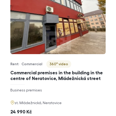
Rent
Commercial
360° video
Offer type
Property type
Virtuální prohlídka
Commercial premises in the building in the
centre of Neratovice, Mládežnická street
rozměry
Business premises
disposition
funkce
adresa
st. Mládežnická, Neratovice
cena
24 990
Kč