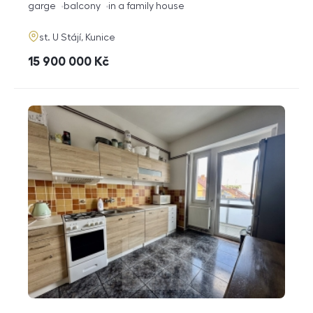
funkce
garge
balcony
in a family house
adresa
st. U Stájí, Kunice
cena
15 900 000
Kč