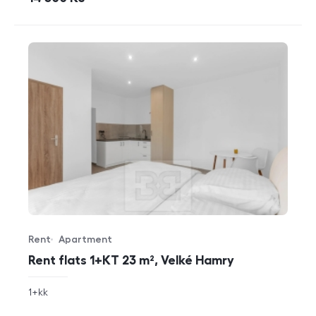
Rent
Apartment
Offer type
Property type
Rent flats 1+KT 23 m², Velké Hamry
rozměry
1+kk
disposition
funkce