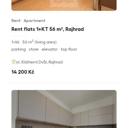
Rent
Apartment
Offer type
Property type
Rent flats 1+KT 56 m², Rajhrad
2
rozměry
1+kk
56
m
living area
disposition
funkce
parking
store
elevator
top floor
adresa
st. Klášterní Dvůr, Rajhrad
cena
14 200
Kč