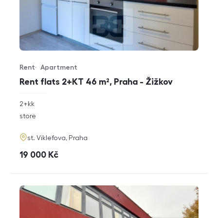
Rent
Apartment
Offer type
Property type
Rent flats 2+KT 46 m², Praha - Žižkov
rozměry
2+kk
disposition
funkce
store
adresa
st. Viklefova, Praha
cena
19 000
Kč