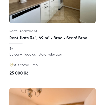
Rent
Apartment
Offer type
Property type
Rent flats 3+1, 69 m² - Brno - Staré Brno
rozměry
3+1
disposition
funkce
balcony
loggias
store
elevator
adresa
st. Křížová, Brno
cena
25 000
Kč