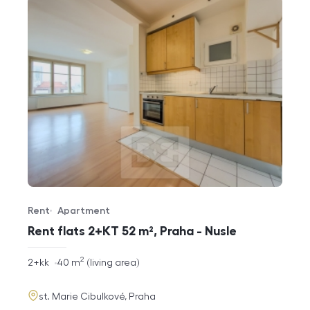
Rent
Apartment
Offer type
Property type
Rent flats 2+KT 52 m², Praha - Nusle
2
rozměry
2+kk
40
m
living area
disposition
funkce
adresa
st. Marie Cibulkové, Praha