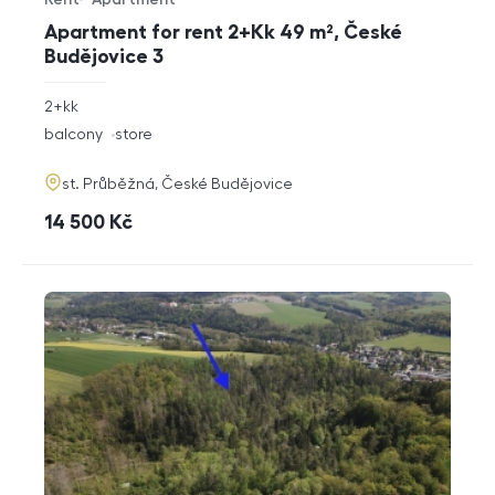
Offer type
Property type
Apartment for rent 2+Kk 49 m², České
Budějovice 3
rozměry
2+kk
disposition
funkce
balcony
store
adresa
st. Průběžná, České Budějovice
cena
14 500
Kč