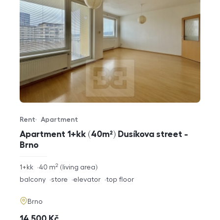
Rent
Apartment
Offer type
Property type
Apartment 1+kk (40m²) Dusíkova street -
Brno
2
rozměry
1+kk
40
m
living area
disposition
funkce
balcony
store
elevator
top floor
adresa
Brno
cena
14 500
Kč