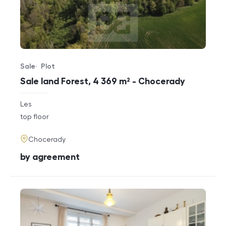
Sale
Plot
Offer type
Property type
Sale land Forest, 4 369 m² - Chocerady
rozměry
Les
disposition
funkce
top floor
adresa
Chocerady
cena
by agreement