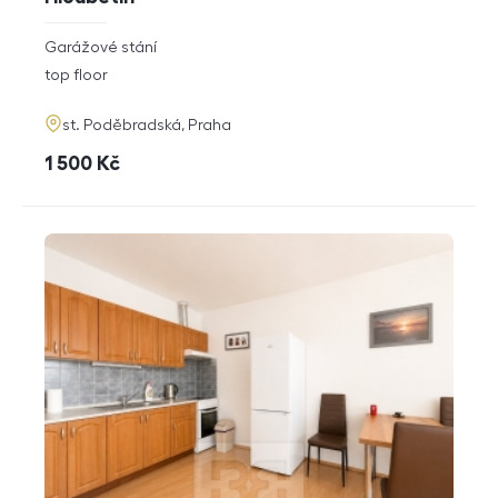
rozměry
Garážové stání
disposition
funkce
top floor
adresa
st. Poděbradská, Praha
cena
1 500
Kč