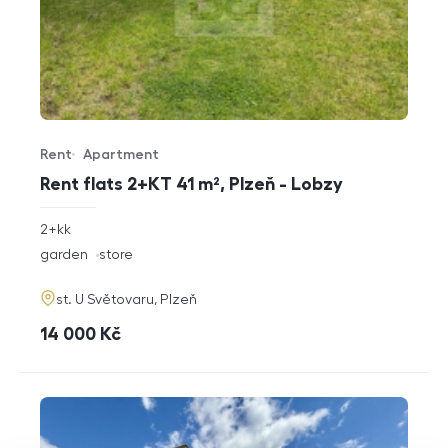
Rent
Apartment
Offer type
Property type
Rent flats 2+KT 41 m², Plzeň - Lobzy
rozměry
2+kk
disposition
funkce
garden
store
adresa
st. U Světovaru, Plzeň
cena
14 000
Kč