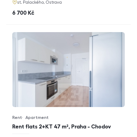
adresa
st. Palackého, Ostrava
cena
6 700
Kč
Rent
Apartment
Offer type
Property type
Rent flats 2+KT 47 m², Praha - Chodov