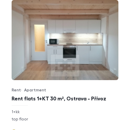
Rent
Apartment
Offer type
Property type
Rent flats 1+KT 30 m², Ostrava - Přívoz
rozměry
1+kk
disposition
funkce
top floor