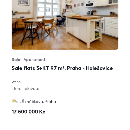
Sale
Apartment
Offer type
Property type
Sale flats 3+KT 97 m², Praha - Holešovice
rozměry
3+kk
disposition
funkce
store
elevator
adresa
st. Šimáčkova, Praha
cena
17 500 000
Kč