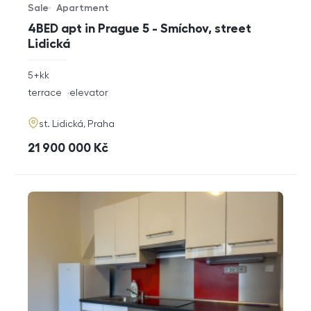
Sale
Apartment
Offer type
Property type
4BED apt in Prague 5 - Smíchov, street
Lidická
rozměry
5+kk
disposition
funkce
terrace
elevator
adresa
st. Lidická, Praha
cena
21 900 000
Kč