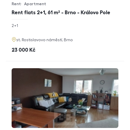
Rent
Apartment
Offer type
Property type
Rent flats 2+1, 61 m² - Brno - Královo Pole
rozměry
2+1
disposition
funkce
adresa
st. Rostislavovo náměstí, Brno
cena
23 000
Kč