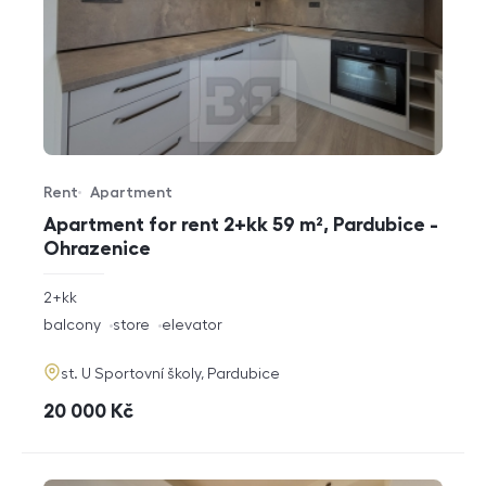
Rent
Apartment
Offer type
Property type
Apartment for rent 2+kk 59 m², Pardubice -
Ohrazenice
rozměry
2+kk
disposition
funkce
balcony
store
elevator
adresa
st. U Sportovní školy, Pardubice
cena
20 000
Kč