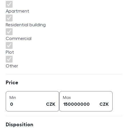
Apartment
Residential building
Commercial
Plot
Other
Price
Price
price (
CZK
)
price (
CZK
)
Min
Max
CZK
CZK
Disposition