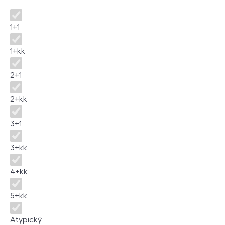
Disposition
1+1
1+kk
2+1
2+kk
3+1
3+kk
4+kk
5+kk
Atypický