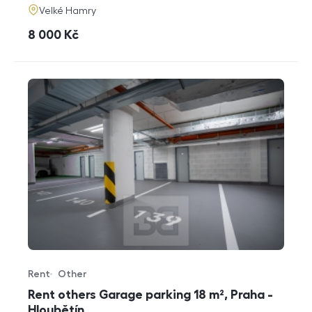
adresa
Velké Hamry
cena
8 000
Kč
Rent
Other
Offer type
Property type
Rent others Garage parking 18 m², Praha -
Hloubětín