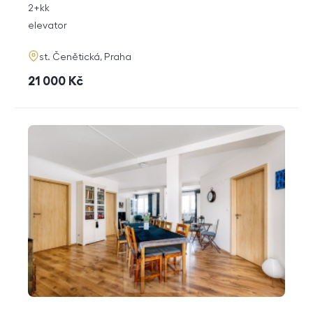
rozměry
2+kk
disposition
funkce
elevator
adresa
st. Čenětická, Praha
cena
21 000
Kč