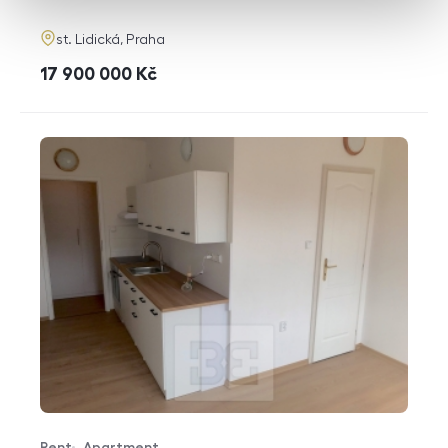
adresa
st. Lidická, Praha
cena
17 900 000
Kč
Rent
Apartment