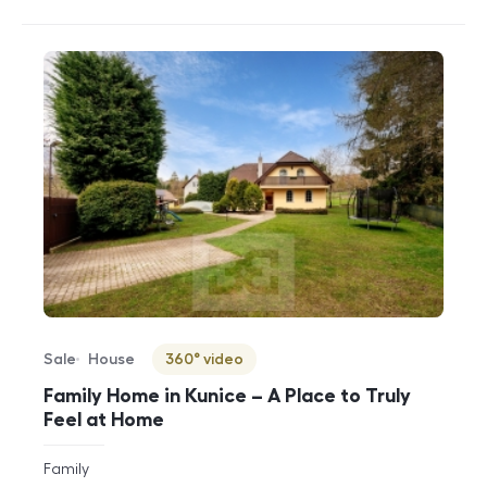
Sale
House
360° video
Offer type
Property type
Virtuální prohlídka
Family Home in Kunice – A Place to Truly
Feel at Home
rozměry
Family
disposition