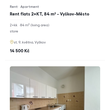
Rent
Apartment
Offer type
Property type
Rent flats 2+KT, 84 m² - Vyškov-Město
2
rozměry
2+kk
84
m
living area
disposition
funkce
store
adresa
st. 9. května, Vyškov
cena
14 500
Kč