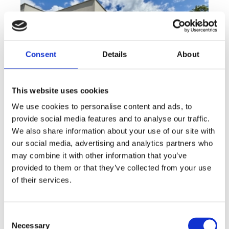
Consent
Details
About
This website uses cookies
We use cookies to personalise content and ads, to
provide social media features and to analyse our traffic.
We also share information about your use of our site with
Sale
House
360° video
Offer type
Property type
Virtuální prohlídka
our social media, advertising and analytics partners who
Sale houses Family, 181 m² - Unhošť
may combine it with other information that you’ve
provided to them or that they’ve collected from your use
rozměry
Family
of their services.
disposition
funkce
garge
terrace
in a family house
adresa
st. Na Čeperce, Unhošť
Consent
Necessary
Selection
cena
15 500 000
Kč