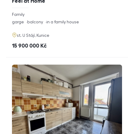
Feel at Home
rozměry
Family
disposition
funkce
garge
balcony
in a family house
adresa
st. U Stájí, Kunice
cena
15 900 000
Kč