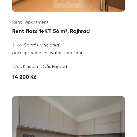
Rent
Apartment
Offer type
Property type
Rent flats 1+KT 56 m², Rajhrad
2
rozměry
1+kk
56
m
living area
disposition
funkce
parking
store
elevator
top floor
adresa
st. Klášterní Dvůr, Rajhrad
cena
14 200
Kč