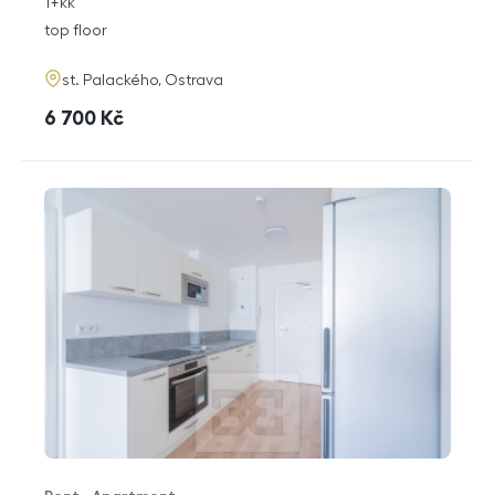
rozměry
1+kk
disposition
funkce
top floor
adresa
st. Palackého, Ostrava
cena
6 700
Kč