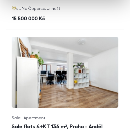
adresa
st. Na Čeperce, Unhošť
cena
15 500 000
Kč
Sale
Apartment
Offer type
Property type
Sale flats 4+KT 134 m², Praha - Anděl