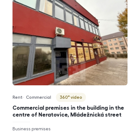
Rent
Commercial
360° video
Offer type
Property type
Virtuální prohlídka
Commercial premises in the building in the
centre of Neratovice, Mládežnická street
rozměry
Business premises
disposition
funkce