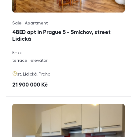
Sale
Apartment
Offer type
Property type
4BED apt in Prague 5 - Smíchov, street
Lidická
rozměry
5+kk
disposition
funkce
terrace
elevator
adresa
st. Lidická, Praha
cena
21 900 000
Kč