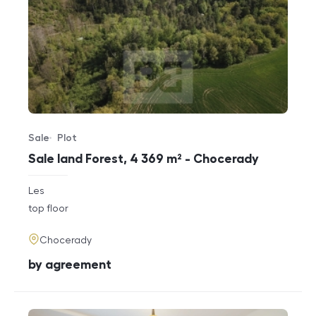
Sale
Plot
Offer type
Property type
Sale land Forest, 4 369 m² - Chocerady
rozměry
Les
disposition
funkce
top floor
adresa
Chocerady
cena
by agreement