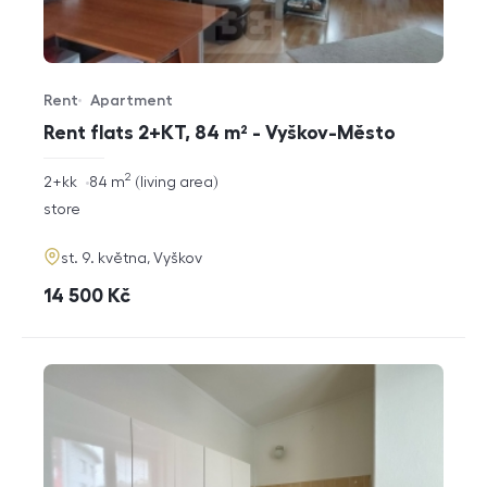
Rent
Apartment
Offer type
Property type
Rent flats 2+KT, 84 m² - Vyškov-Město
2
rozměry
2+kk
84
m
living area
disposition
funkce
store
adresa
st. 9. května, Vyškov
cena
14 500
Kč