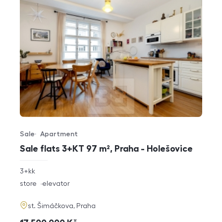
Sale
Apartment
Offer type
Property type
Sale flats 3+KT 97 m², Praha - Holešovice
rozměry
3+kk
disposition
funkce
store
elevator
adresa
st. Šimáčkova, Praha