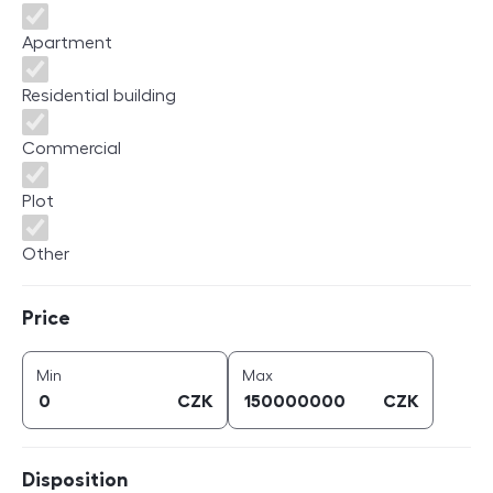
Apartment
Residential building
Commercial
Plot
Other
Price
Price
price (
CZK
)
price (
CZK
)
Min
Max
CZK
CZK
Disposition