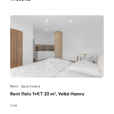
Rent
Apartment
Offer type
Property type
Rent flats 1+KT 23 m², Velké Hamry
rozměry
1+kk
disposition
funkce