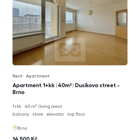
Rent
Apartment
Offer type
Property type
Apartment 1+kk (40m²) Dusíkova street -
Brno
2
rozměry
1+kk
40
m
living area
disposition
funkce
balcony
store
elevator
top floor
adresa
Brno
cena
14 500
Kč