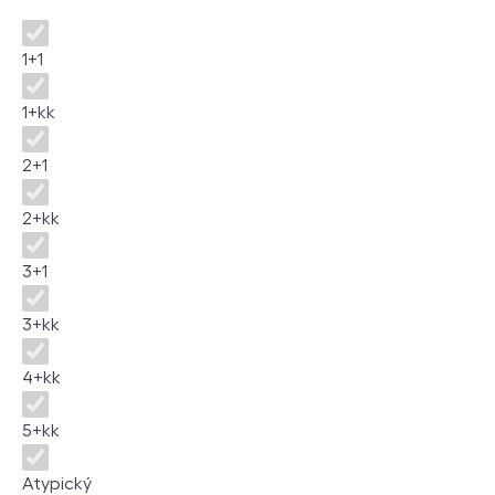
Disposition
1+1
1+kk
2+1
2+kk
3+1
3+kk
4+kk
5+kk
Atypický