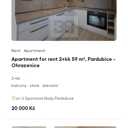
Rent
Apartment
Offer type
Property type
Apartment for rent 2+kk 59 m², Pardubice -
Ohrazenice
rozměry
2+kk
disposition
funkce
balcony
store
elevator
adresa
st. U Sportovní školy, Pardubice
cena
20 000
Kč