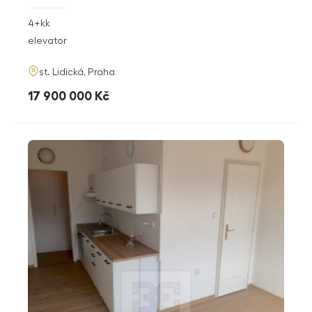
rozměry
4+kk
disposition
funkce
elevator
adresa
st. Lidická, Praha
cena
17 900 000
Kč