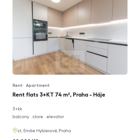
Rent
Apartment
Offer type
Property type
Rent flats 3+KT 74 m², Praha - Háje
rozměry
3+kk
disposition
funkce
balcony
store
elevator
adresa
st. Emilie Hyblerové, Praha