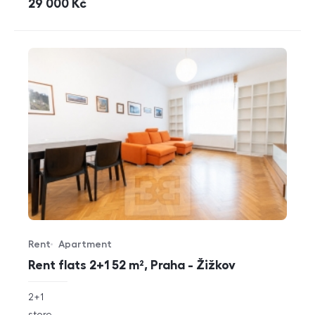
cena
29 000
Kč
Rent
Apartment
Offer type
Property type
Rent flats 2+1 52 m², Praha - Žižkov
rozměry
2+1
disposition
funkce