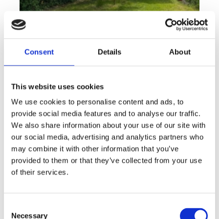
Consent
Details
About
This website uses cookies
We use cookies to personalise content and ads, to
Rent
Apartment
Offer type
Property type
provide social media features and to analyse our traffic.
Rent flats 2+KT 41 m², Plzeň - Lobzy
We also share information about your use of our site with
our social media, advertising and analytics partners who
rozměry
2+kk
may combine it with other information that you’ve
disposition
funkce
garden
store
provided to them or that they’ve collected from your use
of their services.
adresa
st. U Světovaru, Plzeň
cena
14 000
Kč
Consent
Necessary
Selection