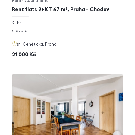
Rent
Apartment
Offer type
Property type
Rent flats 2+KT 47 m², Praha - Chodov
rozměry
2+kk
disposition
funkce
elevator
adresa
st. Čenětická, Praha
cena
21 000
Kč