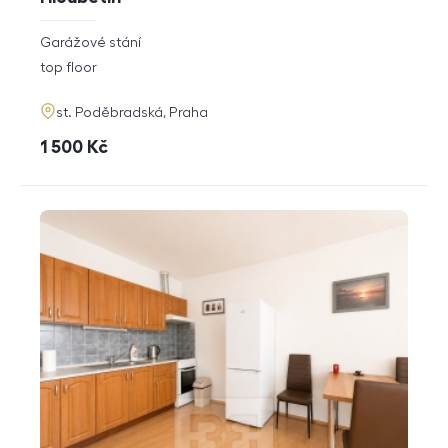
rozměry
Garážové stání
disposition
funkce
top floor
adresa
st. Poděbradská, Praha
cena
1 500
Kč