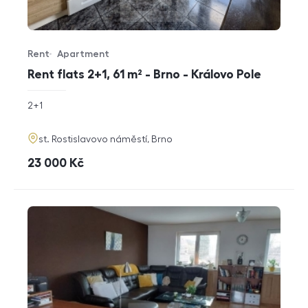
Rent
Apartment
Offer type
Property type
Rent flats 2+1, 61 m² - Brno - Královo Pole
rozměry
2+1
disposition
funkce
adresa
st. Rostislavovo náměstí, Brno
cena
23 000
Kč