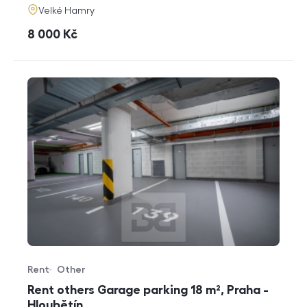
adresa
Velké Hamry
cena
8 000
Kč
Rent
Other
Offer type
Property type
Rent others Garage parking 18 m², Praha -
Hloubětín