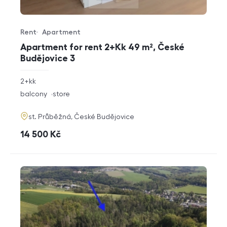
Rent
Apartment
Offer type
Property type
Apartment for rent 2+Kk 49 m², České
Budějovice 3
rozměry
2+kk
disposition
funkce
balcony
store
adresa
st. Průběžná, České Budějovice
cena
14 500
Kč