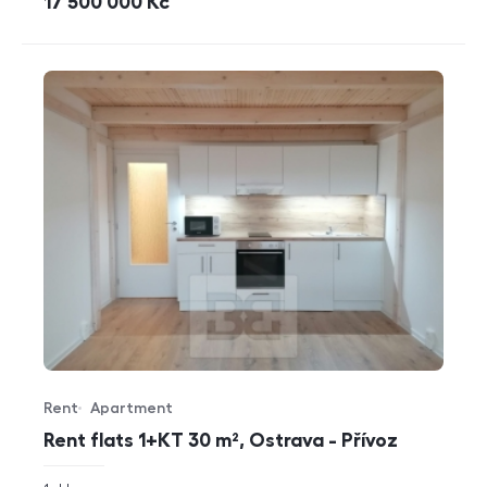
cena
17 500 000
Kč
Rent
Apartment
Offer type
Property type
Rent flats 1+KT 30 m², Ostrava - Přívoz