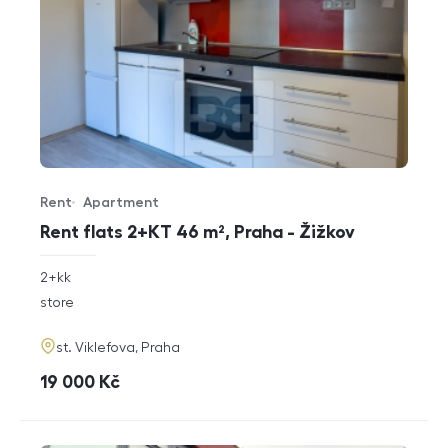
Rent
Apartment
Offer type
Property type
Rent flats 2+KT 46 m², Praha - Žižkov
rozměry
2+kk
disposition
funkce
store
adresa
st. Viklefova, Praha
cena
19 000
Kč