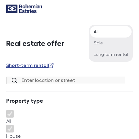
Offer type
All
Real estate offer
Sale
Long-term rental
Short-term rental
Location or street
Property type
Property type
All
House