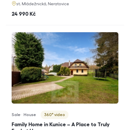
adresa
st. Mládežnická, Neratovice
cena
24 990
Kč
Sale
House
360° video
Offer type
Property type
Virtuální prohlídka
Family Home in Kunice – A Place to Truly