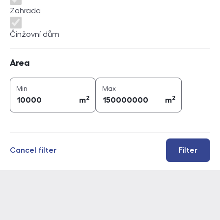
Zahrada
Činžovní dům
Area
Area
2
2
area (
m
)
area (
m
)
Min
Max
2
2
m
m
Cancel filter
Filter