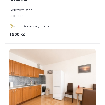
rozměry
Garážové stání
disposition
funkce
top floor
adresa
st. Poděbradská, Praha
cena
1 500
Kč