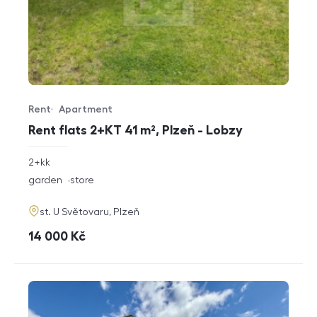
Rent
Apartment
Offer type
Property type
Rent flats 2+KT 41 m², Plzeň - Lobzy
rozměry
2+kk
disposition
funkce
garden
store
adresa
st. U Světovaru, Plzeň
cena
14 000
Kč