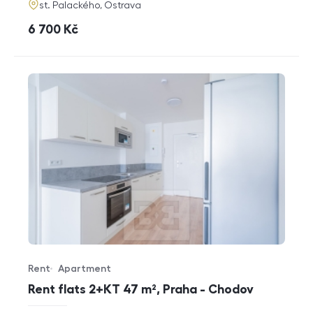
adresa
st. Palackého, Ostrava
cena
6 700
Kč
Rent
Apartment
Offer type
Property type
Rent flats 2+KT 47 m², Praha - Chodov