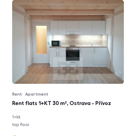
Rent
Apartment
Offer type
Property type
Rent flats 1+KT 30 m², Ostrava - Přívoz
rozměry
1+kk
disposition
funkce
top floor