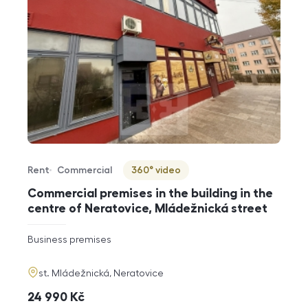
Rent
Commercial
360° video
Offer type
Property type
Virtuální prohlídka
Commercial premises in the building in the
centre of Neratovice, Mládežnická street
rozměry
Business premises
disposition
funkce
adresa
st. Mládežnická, Neratovice
cena
24 990
Kč