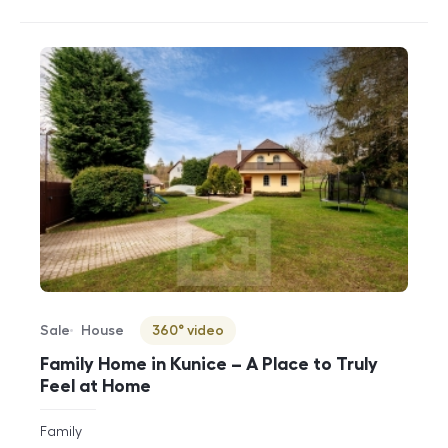
Sale
House
360° video
Offer type
Property type
Virtuální prohlídka
Family Home in Kunice – A Place to Truly
Feel at Home
rozměry
Family
disposition