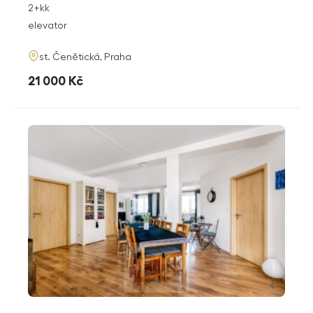
rozměry
2+kk
disposition
funkce
elevator
adresa
st. Čenětická, Praha
cena
21 000
Kč