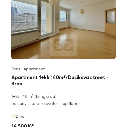
Rent
Apartment
Offer type
Property type
Apartment 1+kk (40m²) Dusíkova street -
Brno
2
rozměry
1+kk
40
m
living area
disposition
funkce
balcony
store
elevator
top floor
adresa
Brno
cena
14 500
Kč