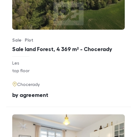
Sale
Plot
Offer type
Property type
Sale land Forest, 4 369 m² - Chocerady
rozměry
Les
disposition
funkce
top floor
adresa
Chocerady
cena
by agreement