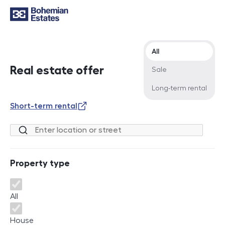
Offer type
All
Real estate offer
Sale
Long-term rental
Short-term rental
Location or street
Property type
Property type
All
House