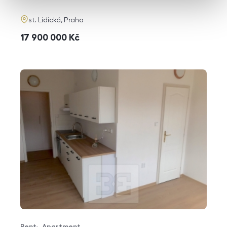
adresa
st. Lidická, Praha
cena
17 900 000
Kč
Rent
Apartment