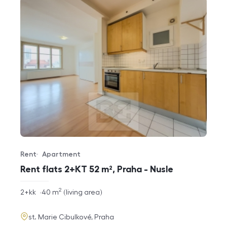
Rent
Apartment
Offer type
Property type
Rent flats 2+KT 52 m², Praha - Nusle
2
rozměry
2+kk
40
m
living area
disposition
funkce
adresa
st. Marie Cibulkové, Praha