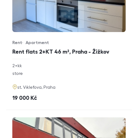
Rent
Apartment
Offer type
Property type
Rent flats 2+KT 46 m², Praha - Žižkov
rozměry
2+kk
disposition
funkce
store
adresa
st. Viklefova, Praha
cena
19 000
Kč