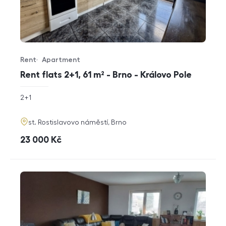
Rent
Apartment
Offer type
Property type
Rent flats 2+1, 61 m² - Brno - Královo Pole
rozměry
2+1
disposition
funkce
adresa
st. Rostislavovo náměstí, Brno
cena
23 000
Kč