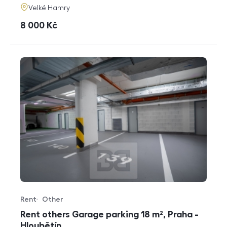
adresa
Velké Hamry
cena
8 000
Kč
Rent
Other
Offer type
Property type
Rent others Garage parking 18 m², Praha -
Hloubětín