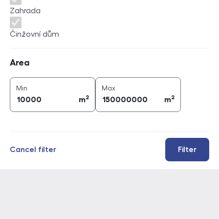
Zahrada
Činžovní dům
Area
Area
2
2
area (
m
)
area (
m
)
Min
Max
2
2
m
m
Cancel filter
Filter