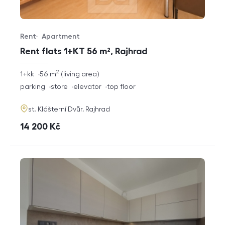
Rent
Apartment
Offer type
Property type
Rent flats 1+KT 56 m², Rajhrad
2
rozměry
1+kk
56
m
living area
disposition
funkce
parking
store
elevator
top floor
adresa
st. Klášterní Dvůr, Rajhrad
cena
14 200
Kč