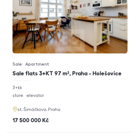
Sale
Apartment
Offer type
Property type
Sale flats 3+KT 97 m², Praha - Holešovice
rozměry
3+kk
disposition
funkce
store
elevator
adresa
st. Šimáčkova, Praha
cena
17 500 000
Kč