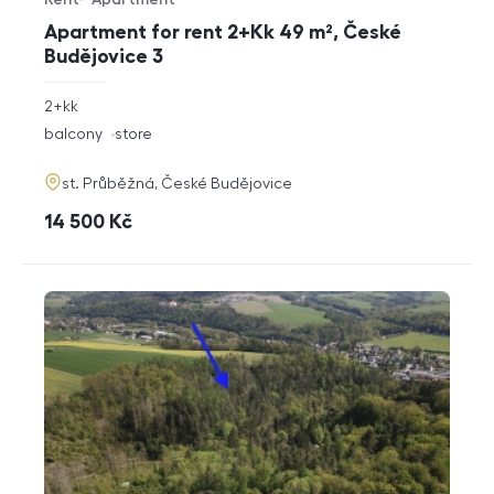
Offer type
Property type
Apartment for rent 2+Kk 49 m², České
Budějovice 3
rozměry
2+kk
disposition
funkce
balcony
store
adresa
st. Průběžná, České Budějovice
cena
14 500
Kč