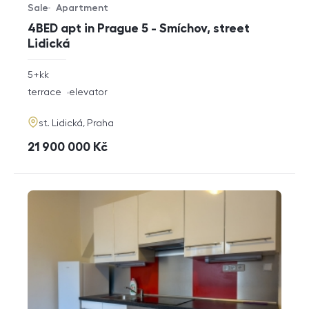
Sale
Apartment
Offer type
Property type
4BED apt in Prague 5 - Smíchov, street
Lidická
rozměry
5+kk
disposition
funkce
terrace
elevator
adresa
st. Lidická, Praha
cena
21 900 000
Kč