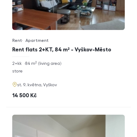
Rent
Apartment
Offer type
Property type
Rent flats 2+KT, 84 m² - Vyškov-Město
2
rozměry
2+kk
84
m
living area
disposition
funkce
store
adresa
st. 9. května, Vyškov
cena
14 500
Kč