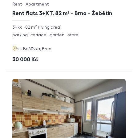
Rent
Apartment
Offer type
Property type
Rent flats 3+KT, 82 m² - Brno - Žebětín
2
rozměry
3+kk
82
m
living area
disposition
funkce
parking
terrace
garden
store
adresa
st. Bešůvka, Brno
cena
30 000
Kč