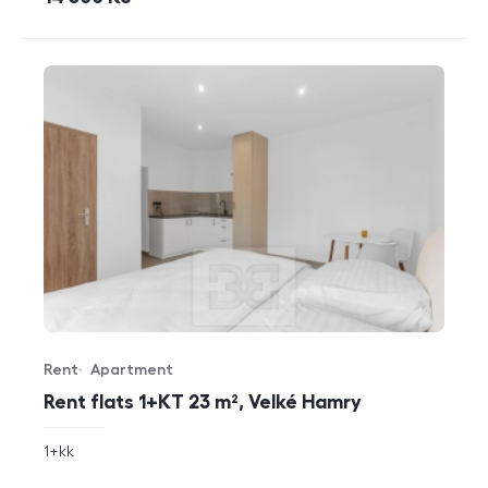
Rent
Apartment
Offer type
Property type
Rent flats 1+KT 23 m², Velké Hamry
rozměry
1+kk
disposition
funkce