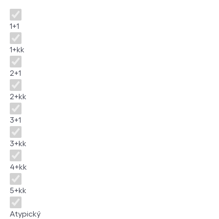
Disposition
1+1
1+kk
2+1
2+kk
3+1
3+kk
4+kk
5+kk
Atypický