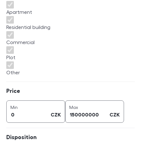
Apartment
Residential building
Commercial
Plot
Other
Price
Price
price (
CZK
)
price (
CZK
)
Min
Max
CZK
CZK
Disposition