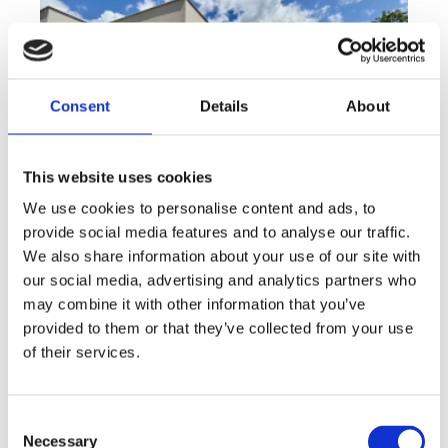
Consent
Details
About
This website uses cookies
We use cookies to personalise content and ads, to
provide social media features and to analyse our traffic.
We also share information about your use of our site with
Sale
House
360° video
Offer type
Property type
Virtuální prohlídka
our social media, advertising and analytics partners who
Sale houses Family, 181 m² - Unhošť
may combine it with other information that you’ve
provided to them or that they’ve collected from your use
rozměry
Family
of their services.
disposition
funkce
garge
terrace
in a family house
adresa
st. Na Čeperce, Unhošť
Consent
Necessary
Selection
cena
15 500 000
Kč