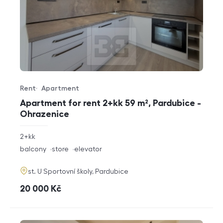
Rent
Apartment
Offer type
Property type
Apartment for rent 2+kk 59 m², Pardubice -
Ohrazenice
rozměry
2+kk
disposition
funkce
balcony
store
elevator
adresa
st. U Sportovní školy, Pardubice
cena
20 000
Kč