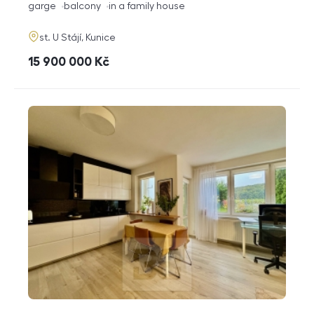
funkce
garge
balcony
in a family house
adresa
st. U Stájí, Kunice
cena
15 900 000
Kč