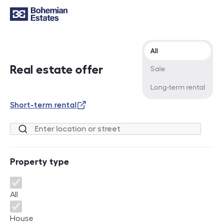
Offer type
All
Real estate offer
Sale
Long-term rental
Short-term rental
Location or street
Property type
Property type
All
House