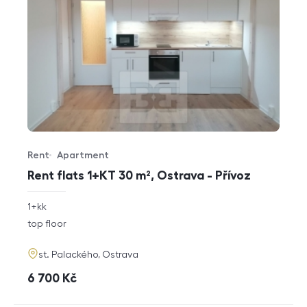
Rent
Apartment
Offer type
Property type
Rent flats 1+KT 30 m², Ostrava - Přívoz
rozměry
1+kk
disposition
funkce
top floor
adresa
st. Palackého, Ostrava
cena
6 700
Kč