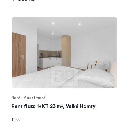
Rent
Apartment
Offer type
Property type
Rent flats 1+KT 23 m², Velké Hamry
rozměry
1+kk
disposition
funkce