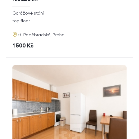
rozměry
Garážové stání
disposition
funkce
top floor
adresa
st. Poděbradská, Praha
cena
1 500
Kč