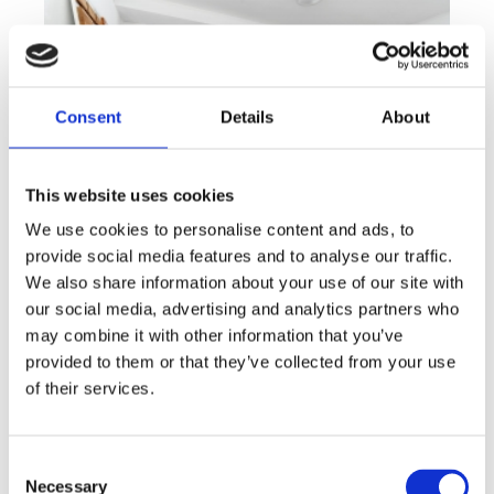
Consent
Details
About
This website uses cookies
We use cookies to personalise content and ads, to
provide social media features and to analyse our traffic.
We also share information about your use of our site with
Sale
Apartment
Offer type
Property type
our social media, advertising and analytics partners who
Sale flats 4+KT 134 m², Praha - Anděl
may combine it with other information that you’ve
provided to them or that they’ve collected from your use
rozměry
4+kk
disposition
of their services.
funkce
elevator
adresa
st. Lidická, Praha
Consent
cena
17 900 000
Kč
Necessary
Selection