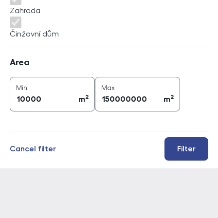
Zahrada
Činžovní dům
Area
Area
2
2
area (
m
)
area (
m
)
Min
Max
2
2
m
m
Cancel filter
Filter