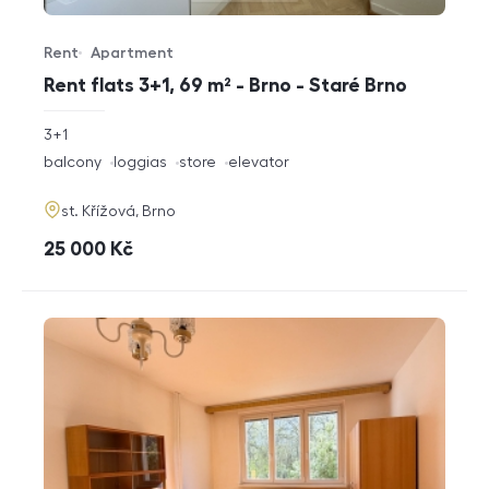
Rent
Apartment
Offer type
Property type
Rent flats 3+1, 69 m² - Brno - Staré Brno
rozměry
3+1
disposition
funkce
balcony
loggias
store
elevator
adresa
st. Křížová, Brno
cena
25 000
Kč