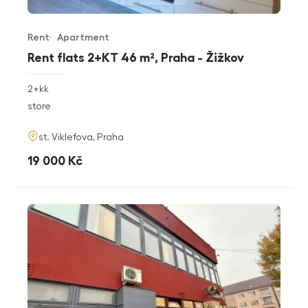
Rent
Apartment
Offer type
Property type
Rent flats 2+KT 46 m², Praha - Žižkov
rozměry
2+kk
disposition
funkce
store
adresa
st. Viklefova, Praha
cena
19 000
Kč