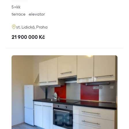
rozměry
5+kk
disposition
funkce
terrace
elevator
adresa
st. Lidická, Praha
cena
21 900 000
Kč