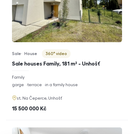
Sale
House
360° video
Offer type
Property type
Virtuální prohlídka
Sale houses Family, 181 m² - Unhošť
rozměry
Family
disposition
funkce
garge
terrace
in a family house
adresa
st. Na Čeperce, Unhošť
cena
15 500 000
Kč