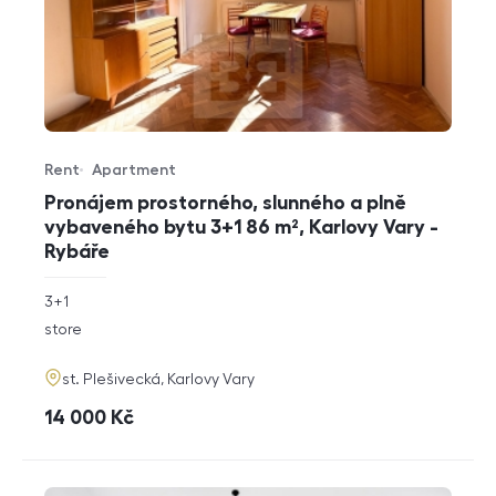
Rent
Apartment
Offer type
Property type
Pronájem prostorného, slunného a plně
vybaveného bytu 3+1 86 m², Karlovy Vary -
Rybáře
rozměry
3+1
disposition
funkce
store
adresa
st. Plešivecká, Karlovy Vary
cena
14 000
Kč