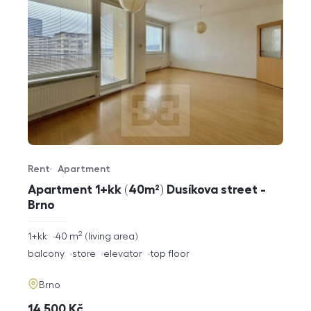
Rent
Apartment
Offer type
Property type
Apartment 1+kk (40m²) Dusíkova street -
Brno
2
rozměry
1+kk
40
m
living area
disposition
funkce
balcony
store
elevator
top floor
adresa
Brno
cena
14 500
Kč