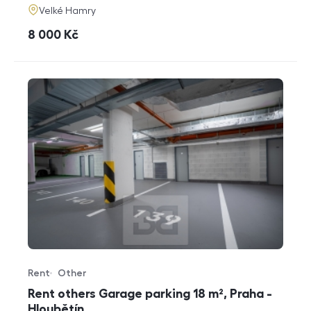
adresa
Velké Hamry
cena
8 000
Kč
Rent
Other
Offer type
Property type
Rent others Garage parking 18 m², Praha -
Hloubětín