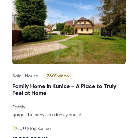
Sale
House
360° video
Offer type
Property type
Virtuální prohlídka
Family Home in Kunice – A Place to Truly
Feel at Home
rozměry
Family
disposition
funkce
garge
balcony
in a family house
adresa
st. U Stájí, Kunice