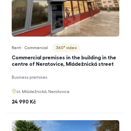
Rent
Commercial
360° video
Offer type
Property type
Virtuální prohlídka
Commercial premises in the building in the
centre of Neratovice, Mládežnická street
rozměry
Business premises
disposition
funkce
adresa
st. Mládežnická, Neratovice
cena
24 990
Kč