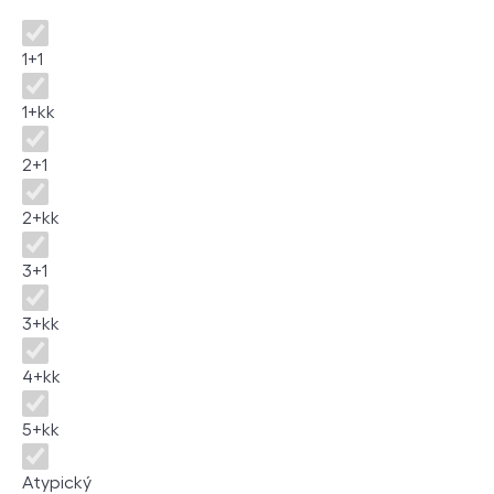
Disposition
1+1
1+kk
2+1
2+kk
3+1
3+kk
4+kk
5+kk
Atypický