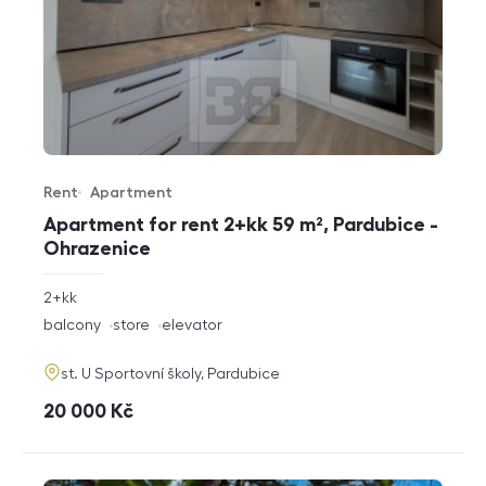
Rent
Apartment
Offer type
Property type
Apartment for rent 2+kk 59 m², Pardubice -
Ohrazenice
rozměry
2+kk
disposition
funkce
balcony
store
elevator
adresa
st. U Sportovní školy, Pardubice
cena
20 000
Kč