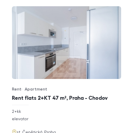
Rent
Apartment
Offer type
Property type
Rent flats 2+KT 47 m², Praha - Chodov
rozměry
2+kk
disposition
funkce
elevator
adresa
st. Čenětická, Praha