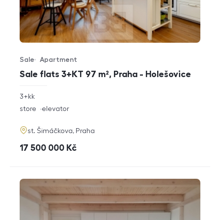
Sale
Apartment
Offer type
Property type
Sale flats 3+KT 97 m², Praha - Holešovice
rozměry
3+kk
disposition
funkce
store
elevator
adresa
st. Šimáčkova, Praha
cena
17 500 000
Kč