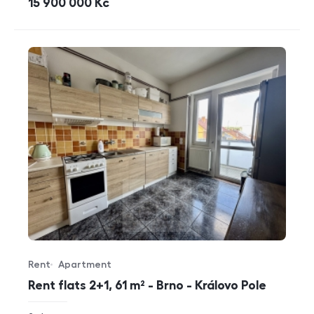
cena
15 900 000
Kč
Rent
Apartment
Offer type
Property type
Rent flats 2+1, 61 m² - Brno - Královo Pole