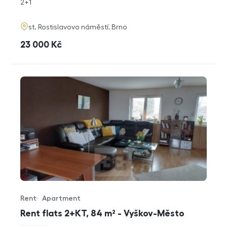
rozměry
2+1
disposition
funkce
adresa
st. Rostislavovo náměstí, Brno
cena
23 000
Kč
Rent
Apartment
Offer type
Property type
Rent flats 2+KT, 84 m² - Vyškov-Město