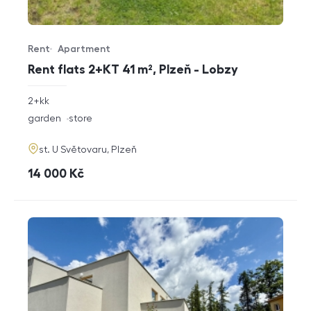
Rent
Apartment
Offer type
Property type
Rent flats 2+KT 41 m², Plzeň - Lobzy
rozměry
2+kk
disposition
funkce
garden
store
adresa
st. U Světovaru, Plzeň
cena
14 000
Kč