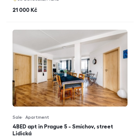
cena
21 000
Kč
Sale
Apartment
Offer type
Property type
4BED apt in Prague 5 - Smíchov, street
Lidická