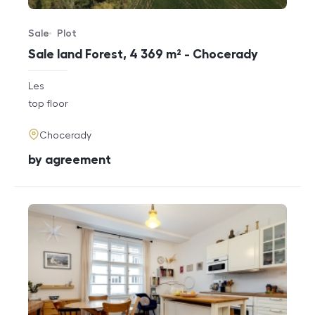
Sale
Plot
Offer type
Property type
Sale land Forest, 4 369 m² - Chocerady
rozměry
Les
disposition
funkce
top floor
adresa
Chocerady
cena
by agreement