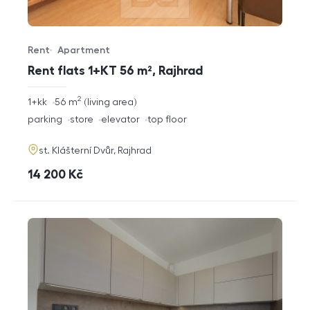
Rent
Apartment
Offer type
Property type
Rent flats 1+KT 56 m², Rajhrad
2
rozměry
1+kk
56
m
living area
disposition
funkce
parking
store
elevator
top floor
adresa
st. Klášterní Dvůr, Rajhrad
cena
14 200
Kč