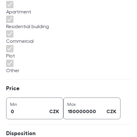
Apartment
Residential building
Commercial
Plot
Other
Price
Price
price (
CZK
)
price (
CZK
)
Min
Max
CZK
CZK
Disposition