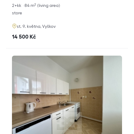
2
rozměry
2+kk
84
m
living area
disposition
funkce
store
adresa
st. 9. května, Vyškov
cena
14 500
Kč