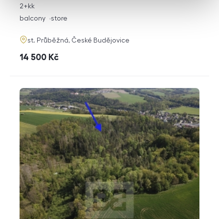
rozměry
2+kk
disposition
funkce
balcony
store
adresa
st. Průběžná, České Budějovice
cena
14 500
Kč