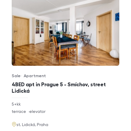
Sale
Apartment
Offer type
Property type
4BED apt in Prague 5 - Smíchov, street
Lidická
rozměry
5+kk
disposition
funkce
terrace
elevator
adresa
st. Lidická, Praha