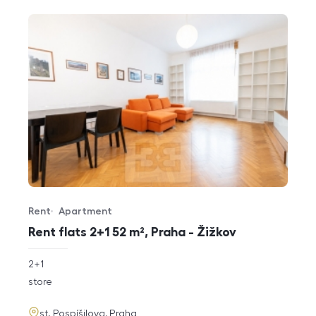
Rent
Apartment
Offer type
Property type
Rent flats 2+1 52 m², Praha - Žižkov
rozměry
2+1
disposition
funkce
store
adresa
st. Pospíšilova, Praha