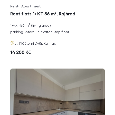
Rent
Apartment
Offer type
Property type
Rent flats 1+KT 56 m², Rajhrad
2
rozměry
1+kk
56
m
living area
disposition
funkce
parking
store
elevator
top floor
adresa
st. Klášterní Dvůr, Rajhrad
cena
14 200
Kč