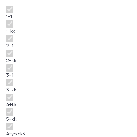
Disposition
1+1
1+kk
2+1
2+kk
3+1
3+kk
4+kk
5+kk
Atypický