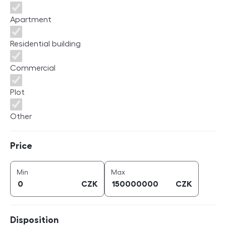
Apartment
Residential building
Commercial
Plot
Other
Price
Price
price (
CZK
)
price (
CZK
)
Min
Max
CZK
CZK
Disposition