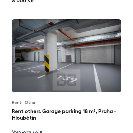
cena
8 000
Kč
Rent
Other
Offer type
Property type
Rent others Garage parking 18 m², Praha -
Hloubětín
rozměry
Garážové stání