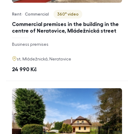
Rent
Commercial
360° video
Offer type
Property type
Virtuální prohlídka
Commercial premises in the building in the
centre of Neratovice, Mládežnická street
rozměry
Business premises
disposition
funkce
adresa
st. Mládežnická, Neratovice
cena
24 990
Kč