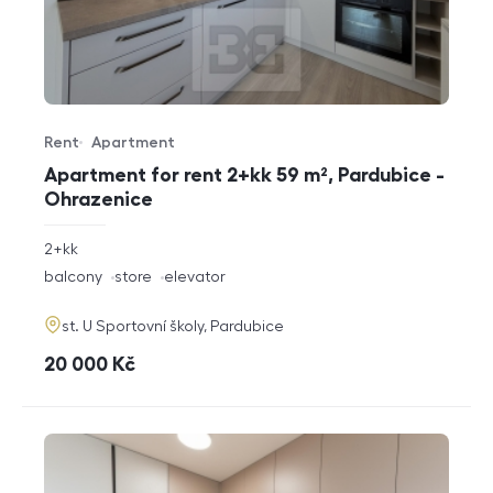
Rent
Apartment
Offer type
Property type
Apartment for rent 2+kk 59 m², Pardubice -
Ohrazenice
rozměry
2+kk
disposition
funkce
balcony
store
elevator
adresa
st. U Sportovní školy, Pardubice
cena
20 000
Kč