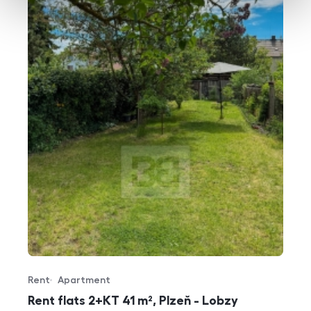
Rent
Apartment
Offer type
Property type
Rent flats 2+KT 41 m², Plzeň - Lobzy