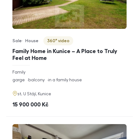
Sale
House
360° video
Offer type
Property type
Virtuální prohlídka
Family Home in Kunice – A Place to Truly
Feel at Home
rozměry
Family
disposition
funkce
garge
balcony
in a family house
adresa
st. U Stájí, Kunice
cena
15 900 000
Kč