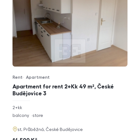
Rent
Apartment
Offer type
Property type
Apartment for rent 2+Kk 49 m², České
Budějovice 3
rozměry
2+kk
disposition
funkce
balcony
store
adresa
st. Průběžná, České Budějovice