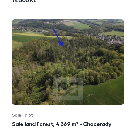
cena
14 500
Kč
Sale
Plot
Offer type
Property type
Sale land Forest, 4 369 m² - Chocerady