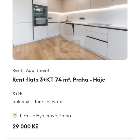
Rent
Apartment
Offer type
Property type
Rent flats 3+KT 74 m², Praha - Háje
rozměry
3+kk
disposition
funkce
balcony
store
elevator
adresa
st. Emilie Hyblerové, Praha
cena
29 000
Kč