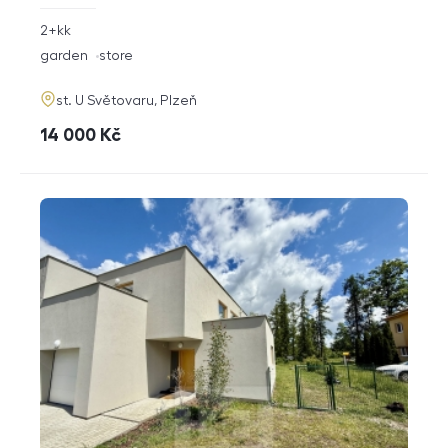
rozměry
2+kk
disposition
funkce
garden
store
adresa
st. U Světovaru, Plzeň
cena
14 000
Kč