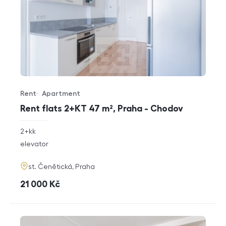
Rent
Apartment
Offer type
Property type
Rent flats 2+KT 47 m², Praha - Chodov
rozměry
2+kk
disposition
funkce
elevator
adresa
st. Čenětická, Praha
cena
21 000
Kč