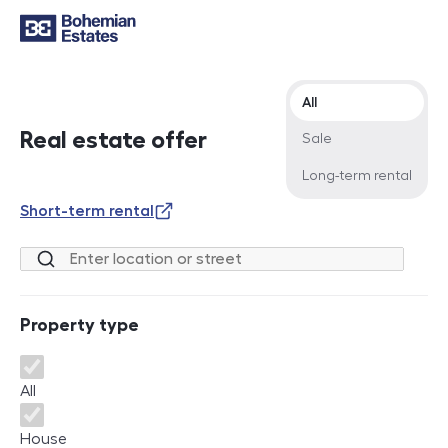
Offer type
All
Real estate offer
Sale
Long-term rental
Short-term rental
Location or street
Property type
Property type
All
House