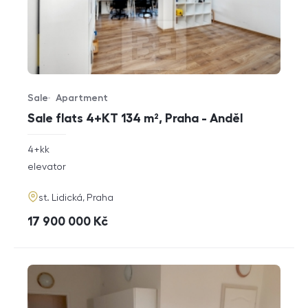
Sale
Apartment
Offer type
Property type
Sale flats 4+KT 134 m², Praha - Anděl
rozměry
4+kk
disposition
funkce
elevator
adresa
st. Lidická, Praha
cena
17 900 000
Kč