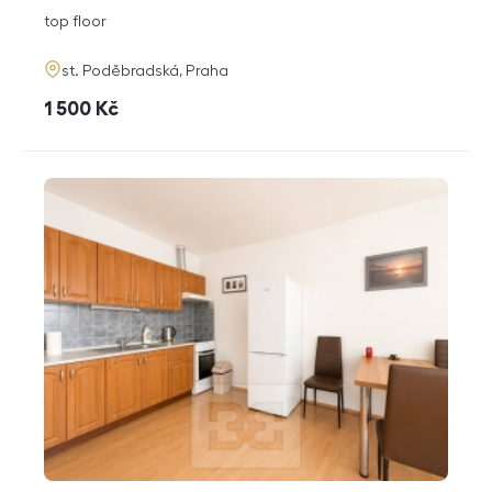
disposition
funkce
top floor
adresa
st. Poděbradská, Praha
cena
1 500
Kč