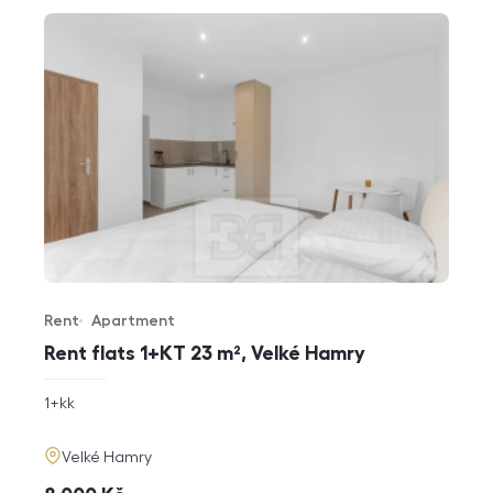
Rent
Apartment
Offer type
Property type
Rent flats 1+KT 23 m², Velké Hamry
rozměry
1+kk
disposition
funkce
adresa
Velké Hamry