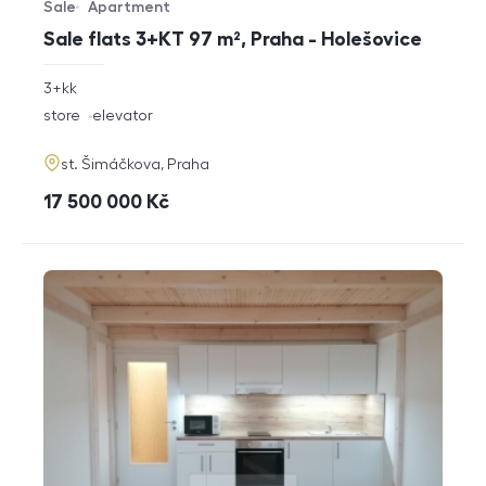
Sale
Apartment
Offer type
Property type
Sale flats 3+KT 97 m², Praha - Holešovice
rozměry
3+kk
disposition
funkce
store
elevator
adresa
st. Šimáčkova, Praha
cena
17 500 000
Kč