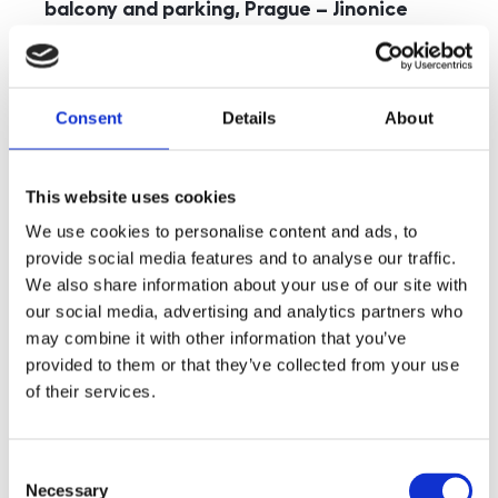
balcony and parking, Prague – Jinonice
rozměry
5+kk
disposition
funkce
parking
balcony
store
elevator
Consent
Details
About
adresa
st. Kohoutových, Praha
cena
49 000
Kč
This website uses cookies
We use cookies to personalise content and ads, to
provide social media features and to analyse our traffic.
We also share information about your use of our site with
our social media, advertising and analytics partners who
may combine it with other information that you’ve
provided to them or that they’ve collected from your use
of their services.
Consent
Necessary
Selection