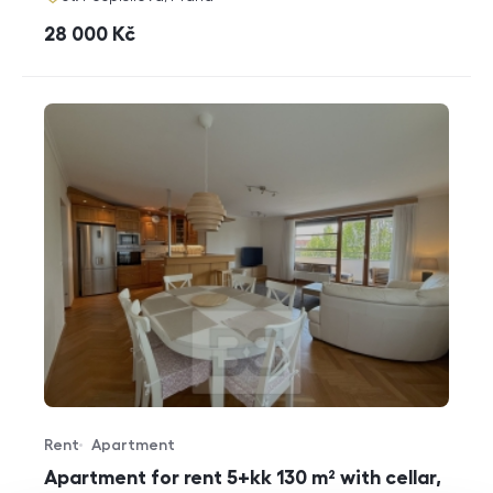
cena
28 000
Kč
Rent
Apartment
Offer type
Property type
Apartment for rent 5+kk 130 m² with cellar,