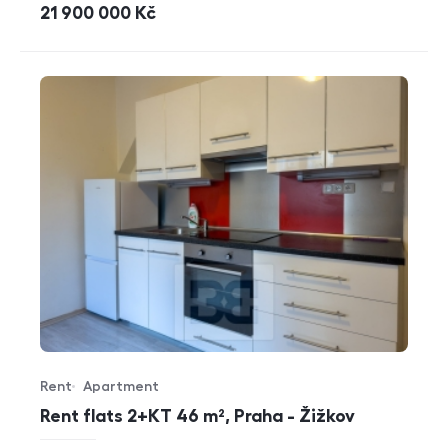
cena
21 900 000
Kč
Rent
Apartment
Offer type
Property type
Rent flats 2+KT 46 m², Praha - Žižkov