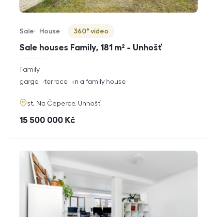
Sale
House
360° video
Offer type
Property type
Virtuální prohlídka
Sale houses Family, 181 m² - Unhošť
rozměry
Family
disposition
funkce
garge
terrace
in a family house
adresa
st. Na Čeperce, Unhošť
cena
15 500 000
Kč