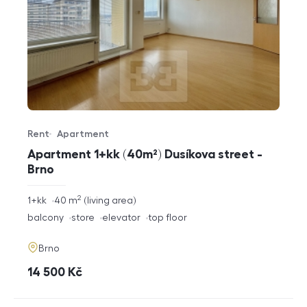
Rent
Apartment
Offer type
Property type
Apartment 1+kk (40m²) Dusíkova street -
Brno
2
rozměry
1+kk
40
m
living area
disposition
funkce
balcony
store
elevator
top floor
adresa
Brno
cena
14 500
Kč