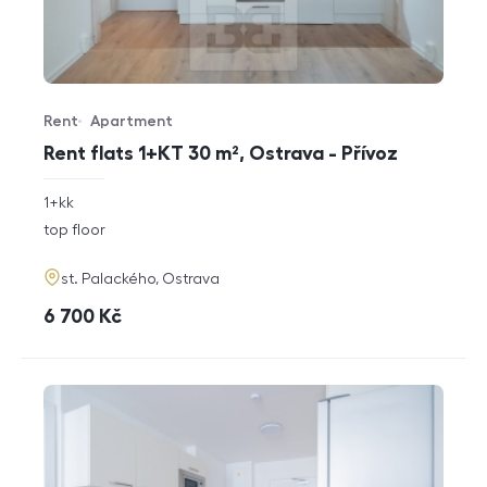
Rent
Apartment
Offer type
Property type
Rent flats 1+KT 30 m², Ostrava - Přívoz
rozměry
1+kk
disposition
funkce
top floor
adresa
st. Palackého, Ostrava
cena
6 700
Kč