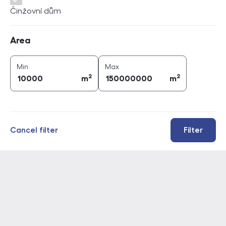
Činžovní dům
Area
Area
2
2
area (
m
)
area (
m
)
Min
Max
2
2
m
m
Cancel filter
Filter