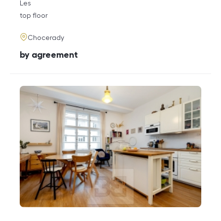
rozměry
Les
disposition
funkce
top floor
adresa
Chocerady
cena
by agreement