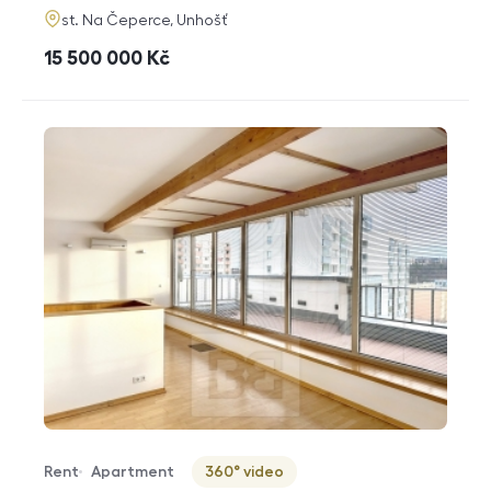
adresa
st. Na Čeperce, Unhošť
cena
15 500 000
Kč
Rent
Apartment
360° video
Offer type
Property type
Virtuální prohlídka