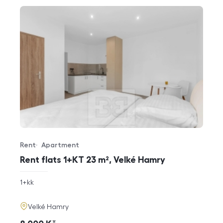
Rent
Apartment
Offer type
Property type
Rent flats 1+KT 23 m², Velké Hamry
rozměry
1+kk
disposition
funkce
adresa
Velké Hamry