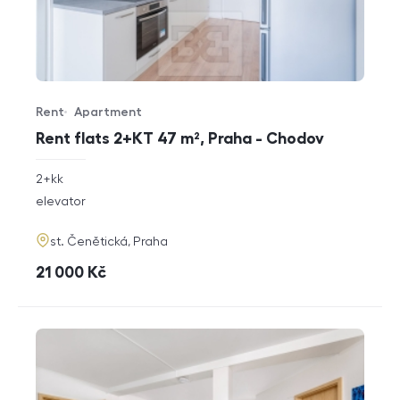
Rent
Apartment
Offer type
Property type
Rent flats 2+KT 47 m², Praha - Chodov
rozměry
2+kk
disposition
funkce
elevator
adresa
st. Čenětická, Praha
cena
21 000
Kč