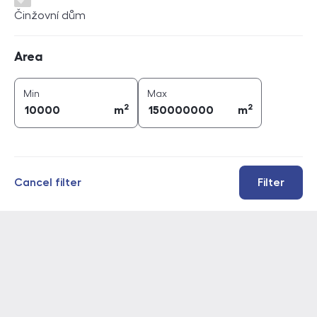
Činžovní dům
Area
Area
2
2
area (
m
)
area (
m
)
Min
Max
2
2
m
m
Cancel filter
Filter