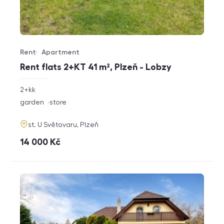
Rent
Apartment
Offer type
Property type
Rent flats 2+KT 41 m², Plzeň - Lobzy
rozměry
2+kk
disposition
funkce
garden
store
adresa
st. U Světovaru, Plzeň
cena
14 000
Kč