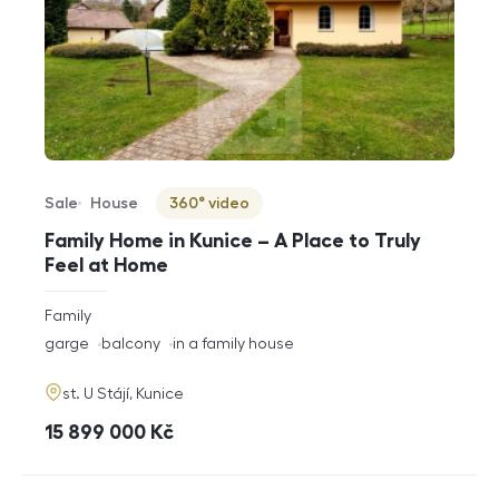
Sale
House
360° video
Offer type
Property type
Virtuální prohlídka
Family Home in Kunice – A Place to Truly
Feel at Home
rozměry
Family
disposition
funkce
garge
balcony
in a family house
adresa
st. U Stájí, Kunice
cena
15 899 000
Kč