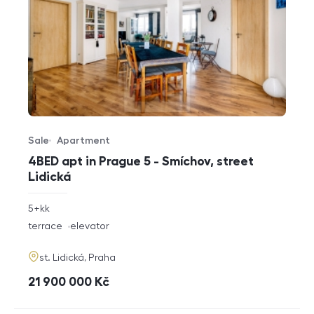
Sale
Apartment
Offer type
Property type
4BED apt in Prague 5 - Smíchov, street
Lidická
rozměry
5+kk
disposition
funkce
terrace
elevator
adresa
st. Lidická, Praha
cena
21 900 000
Kč