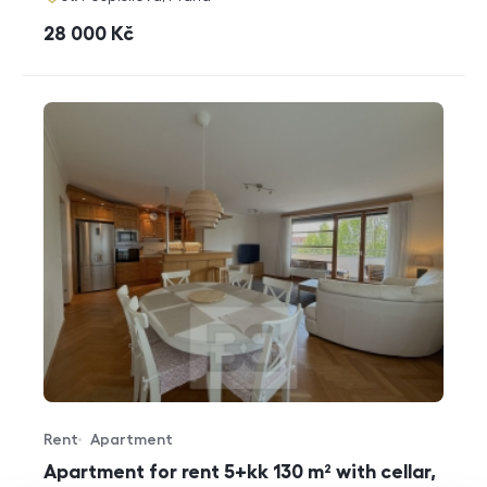
cena
28 000
Kč
Rent
Apartment
Offer type
Property type
Apartment for rent 5+kk 130 m² with cellar,