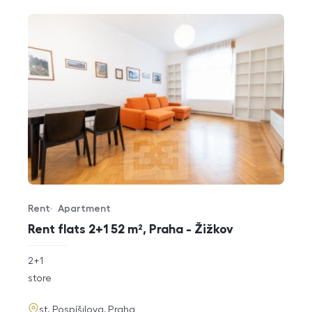
Rent
Apartment
Offer type
Property type
Rent flats 2+1 52 m², Praha - Žižkov
rozměry
2+1
disposition
funkce
store
adresa
st. Pospíšilova, Praha