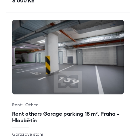
cena
8 000
Kč
Rent
Other
Offer type
Property type
Rent others Garage parking 18 m², Praha -
Hloubětín
rozměry
Garážové stání