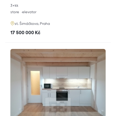
rozměry
3+kk
disposition
funkce
store
elevator
adresa
st. Šimáčkova, Praha
cena
17 500 000
Kč