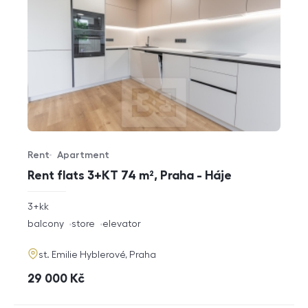
Rent
Apartment
Offer type
Property type
Rent flats 3+KT 74 m², Praha - Háje
rozměry
3+kk
disposition
funkce
balcony
store
elevator
adresa
st. Emilie Hyblerové, Praha
cena
29 000
Kč