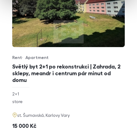
Rent
Apartment
Offer type
Property type
Světlý byt 2+1 po rekonstrukci | Zahrada, 2
sklepy, meandr i centrum pár minut od
domu
rozměry
2+1
disposition
funkce
store
adresa
st. Šumavská, Karlovy Vary
cena
15 000
Kč