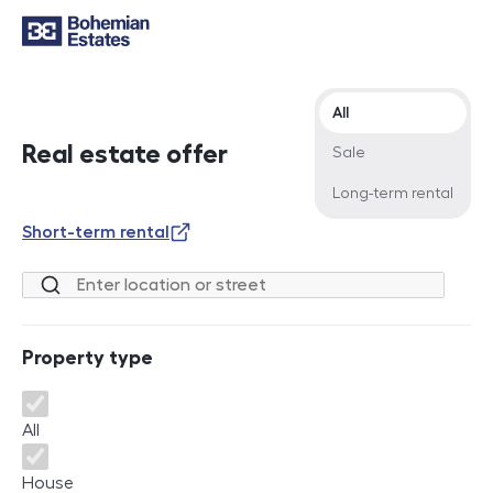
Offer type
All
Real estate offer
Sale
Long-term rental
Short-term rental
Location or street
Property type
Property type
All
House