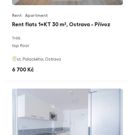
Rent
Apartment
Offer type
Property type
Rent flats 1+KT 30 m², Ostrava - Přívoz
rozměry
1+kk
disposition
funkce
top floor
adresa
st. Palackého, Ostrava
cena
6 700
Kč