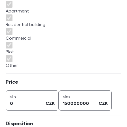
Apartment
Residential building
Commercial
Plot
Other
Price
Price
price (
CZK
)
price (
CZK
)
Min
Max
CZK
CZK
Disposition