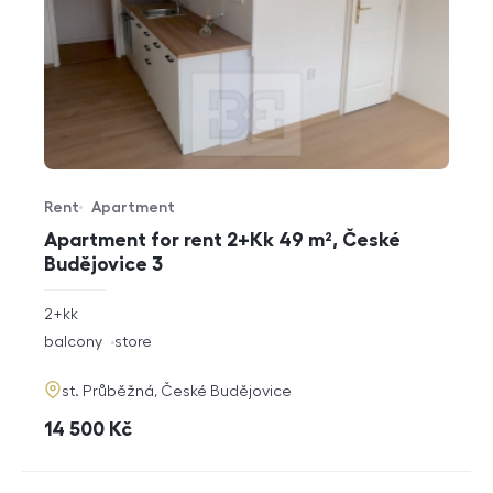
Rent
Apartment
Offer type
Property type
Apartment for rent 2+Kk 49 m², České
Budějovice 3
rozměry
2+kk
disposition
funkce
balcony
store
adresa
st. Průběžná, České Budějovice
cena
14 500
Kč