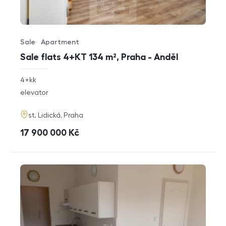
Sale
Apartment
Offer type
Property type
Sale flats 4+KT 134 m², Praha - Anděl
rozměry
4+kk
disposition
funkce
elevator
adresa
st. Lidická, Praha
cena
17 900 000
Kč