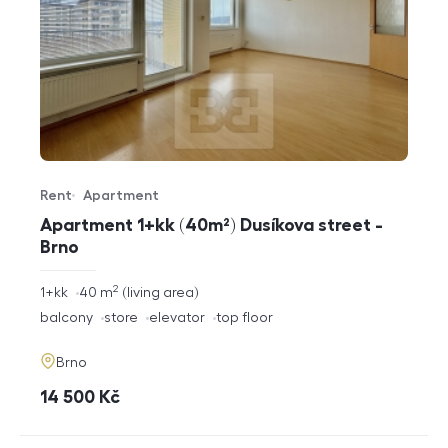
Rent
Apartment
Offer type
Property type
Apartment 1+kk (40m²) Dusíkova street -
Brno
2
rozměry
1+kk
40
m
living area
disposition
funkce
balcony
store
elevator
top floor
adresa
Brno
cena
14 500
Kč