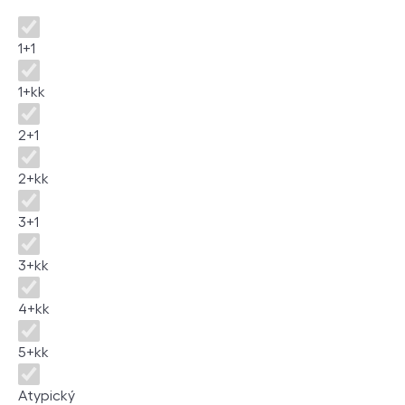
Disposition
1+1
1+kk
2+1
2+kk
3+1
3+kk
4+kk
5+kk
Atypický