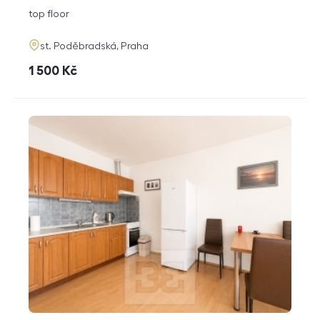
disposition
funkce
top floor
adresa
st. Poděbradská, Praha
cena
1 500
Kč