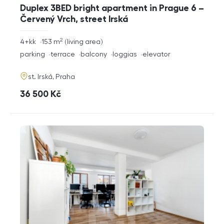
Duplex 3BED bright apartment in Prague 6 –
Červený Vrch, street Irská
2
rozměry
4+kk
153
m
living area
disposition
funkce
parking
terrace
balcony
loggias
elevator
adresa
st. Irská, Praha
cena
36 500
Kč