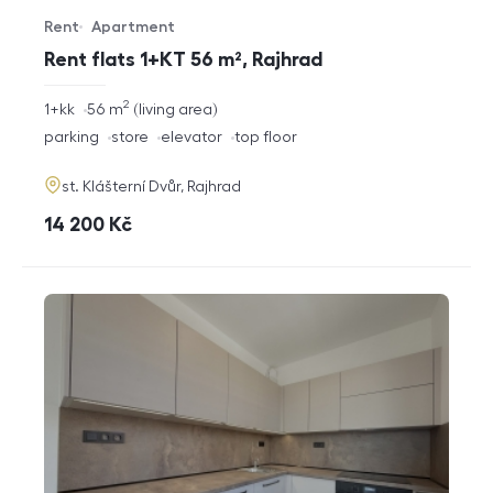
Rent
Apartment
Offer type
Property type
Rent flats 1+KT 56 m², Rajhrad
2
rozměry
1+kk
56
m
living area
disposition
funkce
parking
store
elevator
top floor
adresa
st. Klášterní Dvůr, Rajhrad
cena
14 200
Kč