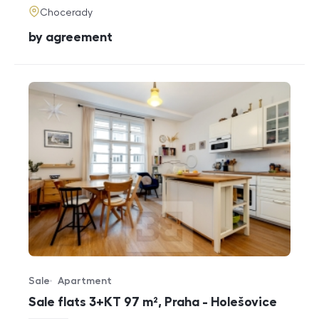
adresa
Chocerady
cena
by agreement
Sale
Apartment
Offer type
Property type
Sale flats 3+KT 97 m², Praha - Holešovice