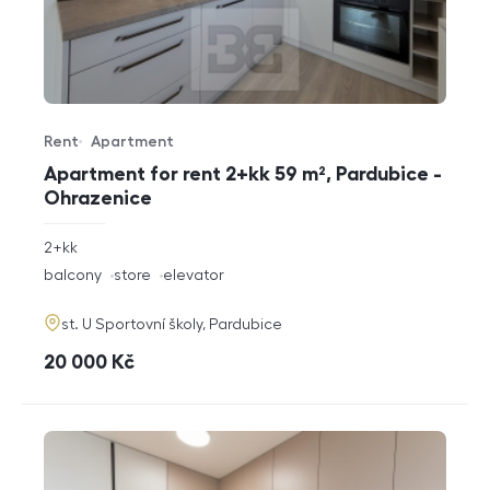
Rent
Apartment
Offer type
Property type
Apartment for rent 2+kk 59 m², Pardubice -
Ohrazenice
rozměry
2+kk
disposition
funkce
balcony
store
elevator
adresa
st. U Sportovní školy, Pardubice
cena
20 000
Kč