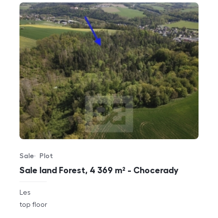
Sale
Plot
Offer type
Property type
Sale land Forest, 4 369 m² - Chocerady
rozměry
Les
disposition
funkce
top floor