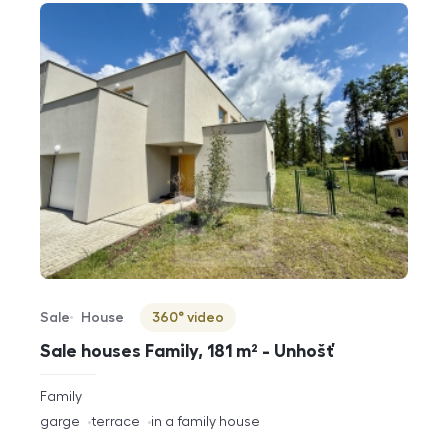
Sale
House
360° video
Offer type
Property type
Virtuální prohlídka
Sale houses Family, 181 m² - Unhošť
rozměry
Family
disposition
funkce
garge
terrace
in a family house