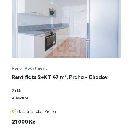
Rent
Apartment
Offer type
Property type
Rent flats 2+KT 47 m², Praha - Chodov
rozměry
2+kk
disposition
funkce
elevator
adresa
st. Čenětická, Praha
cena
21 000
Kč