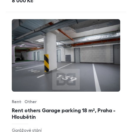
cena
8 000
Kč
Rent
Other
Offer type
Property type
Rent others Garage parking 18 m², Praha -
Hloubětín
rozměry
Garážové stání