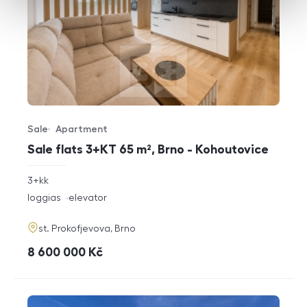
Sale
Apartment
Offer type
Property type
Sale flats 3+KT 65 m², Brno - Kohoutovice
rozměry
3+kk
disposition
funkce
loggias
elevator
adresa
st. Prokofjevova, Brno
cena
8 600 000
Kč