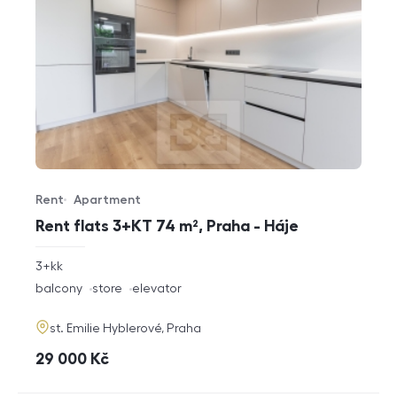
Rent
Apartment
Offer type
Property type
Rent flats 3+KT 74 m², Praha - Háje
rozměry
3+kk
disposition
funkce
balcony
store
elevator
adresa
st. Emilie Hyblerové, Praha
cena
29 000
Kč