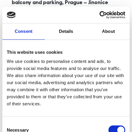
balcony and parking, Prague – Jinonice
rozměry
5+kk
disposition
funkce
parking
balcony
store
elevator
Consent
Details
About
adresa
st. Kohoutových, Praha
cena
49 000
Kč
This website uses cookies
We use cookies to personalise content and ads, to
provide social media features and to analyse our traffic.
We also share information about your use of our site with
our social media, advertising and analytics partners who
may combine it with other information that you’ve
provided to them or that they’ve collected from your use
of their services.
Consent
Necessary
Selection