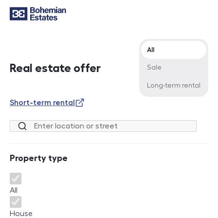
Offer type
All
Real estate offer
Sale
Long-term rental
Short-term rental
Location or street
Property type
Property type
All
House