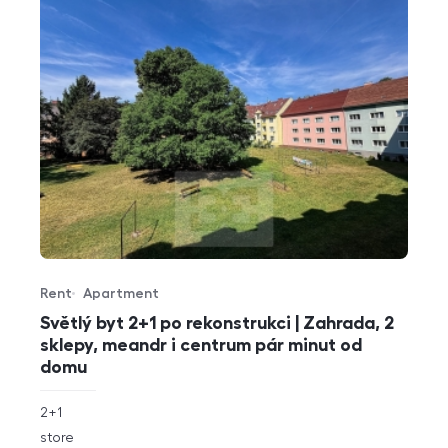
Rent
Apartment
Offer type
Property type
Světlý byt 2+1 po rekonstrukci | Zahrada, 2
sklepy, meandr i centrum pár minut od
domu
rozměry
2+1
disposition
funkce
store