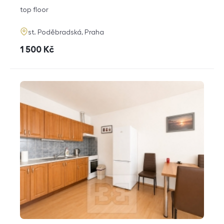
disposition
funkce
top floor
adresa
st. Poděbradská, Praha
cena
1 500
Kč