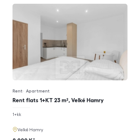
Rent
Apartment
Offer type
Property type
Rent flats 1+KT 23 m², Velké Hamry
rozměry
1+kk
disposition
funkce
adresa
Velké Hamry