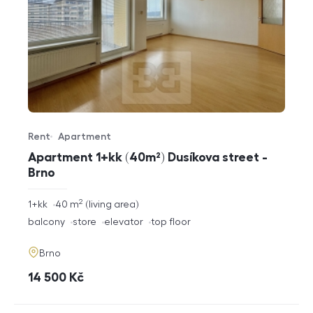
Rent
Apartment
Offer type
Property type
Apartment 1+kk (40m²) Dusíkova street -
Brno
2
rozměry
1+kk
40
m
living area
disposition
funkce
balcony
store
elevator
top floor
adresa
Brno
cena
14 500
Kč