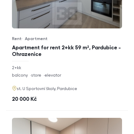
Rent
Apartment
Offer type
Property type
Apartment for rent 2+kk 59 m², Pardubice -
Ohrazenice
rozměry
2+kk
disposition
funkce
balcony
store
elevator
adresa
st. U Sportovní školy, Pardubice
cena
20 000
Kč