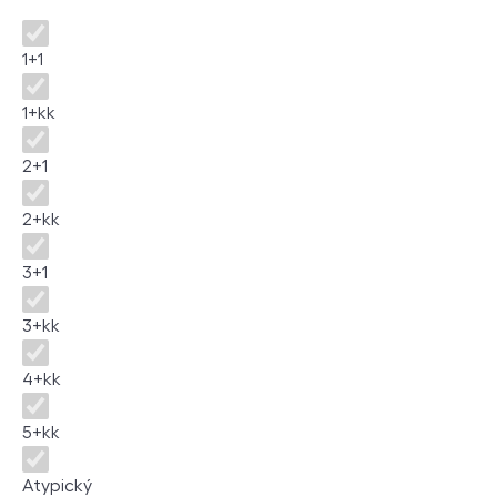
Disposition
1+1
1+kk
2+1
2+kk
3+1
3+kk
4+kk
5+kk
Atypický