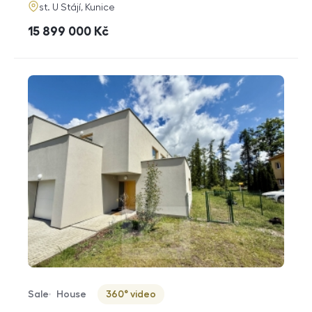
adresa
st. U Stájí, Kunice
cena
15 899 000
Kč
Sale
House
360° video
Offer type
Property type
Virtuální prohlídka