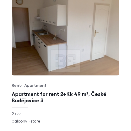
Rent
Apartment
Offer type
Property type
Apartment for rent 2+Kk 49 m², České
Budějovice 3
rozměry
2+kk
disposition
funkce
balcony
store