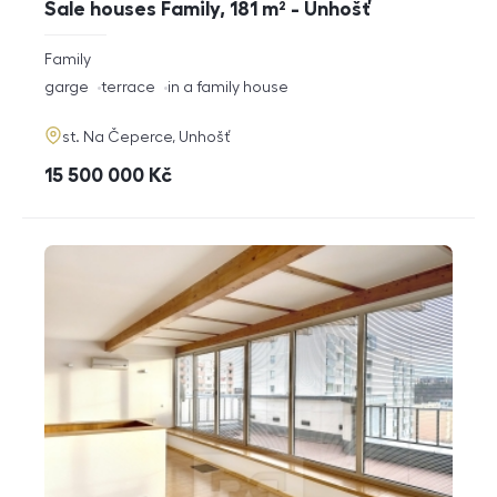
Sale houses Family, 181 m² - Unhošť
rozměry
Family
disposition
funkce
garge
terrace
in a family house
adresa
st. Na Čeperce, Unhošť
cena
15 500 000
Kč