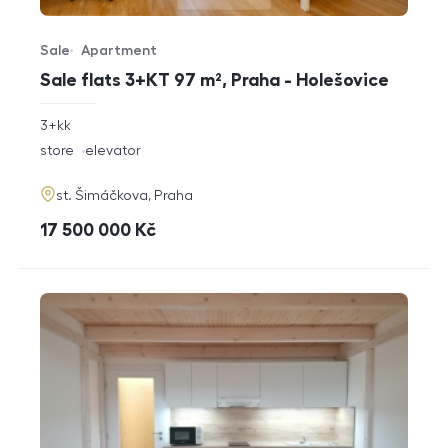
Sale
Apartment
Offer type
Property type
Sale flats 3+KT 97 m², Praha - Holešovice
rozměry
3+kk
disposition
funkce
store
elevator
adresa
st. Šimáčkova, Praha
cena
17 500 000
Kč