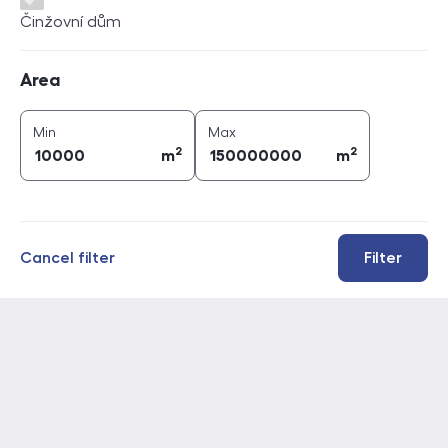
Činžovní dům
Area
Area
2
2
area (
m
)
area (
m
)
Min
Max
2
2
m
m
Cancel filter
Filter