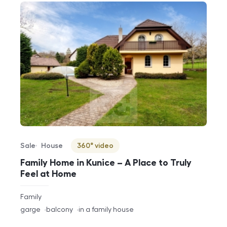
Sale
House
360° video
Offer type
Property type
Virtuální prohlídka
Family Home in Kunice – A Place to Truly
Feel at Home
rozměry
Family
disposition
funkce
garge
balcony
in a family house