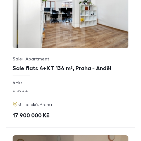
Sale
Apartment
Offer type
Property type
Sale flats 4+KT 134 m², Praha - Anděl
rozměry
4+kk
disposition
funkce
elevator
adresa
st. Lidická, Praha
cena
17 900 000
Kč