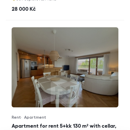
cena
28 000
Kč
Rent
Apartment
Offer type
Property type
Apartment for rent 5+kk 130 m² with cellar,