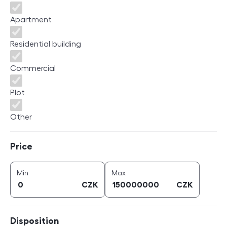
Apartment
Residential building
Commercial
Plot
Other
Price
Price
price (
CZK
)
price (
CZK
)
Min
Max
CZK
CZK
Disposition