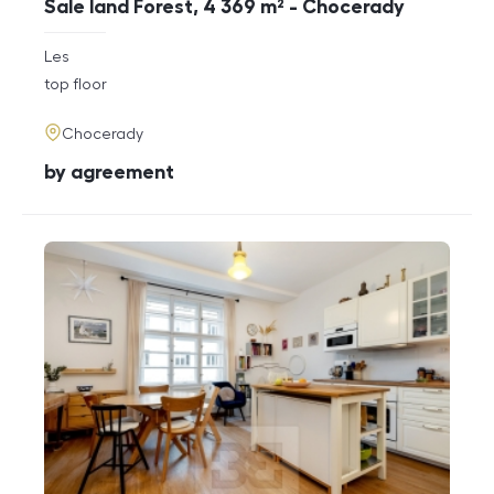
Sale land Forest, 4 369 m² - Chocerady
rozměry
Les
disposition
funkce
top floor
adresa
Chocerady
cena
by agreement