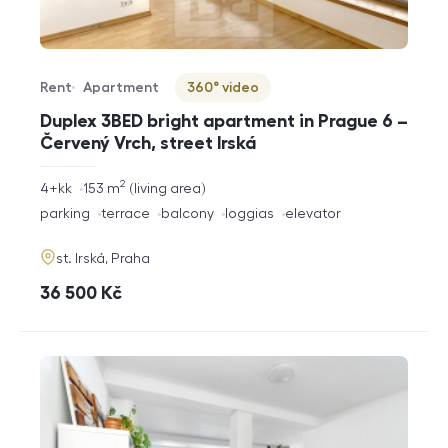
Rent
Apartment
360° video
Offer type
Property type
Virtuální prohlídka
Duplex 3BED bright apartment in Prague 6 –
Červený Vrch, street Irská
2
rozměry
4+kk
153
m
living area
disposition
funkce
parking
terrace
balcony
loggias
elevator
adresa
st. Irská, Praha
cena
36 500
Kč