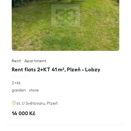
Rent
Apartment
Offer type
Property type
Rent flats 2+KT 41 m², Plzeň - Lobzy
rozměry
2+kk
disposition
funkce
garden
store
adresa
st. U Světovaru, Plzeň
cena
14 000
Kč