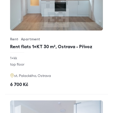
Rent
Apartment
Offer type
Property type
Rent flats 1+KT 30 m², Ostrava - Přívoz
rozměry
1+kk
disposition
funkce
top floor
adresa
st. Palackého, Ostrava
cena
6 700
Kč