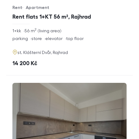
Rent
Apartment
Offer type
Property type
Rent flats 1+KT 56 m², Rajhrad
2
rozměry
1+kk
56
m
living area
disposition
funkce
parking
store
elevator
top floor
adresa
st. Klášterní Dvůr, Rajhrad
cena
14 200
Kč