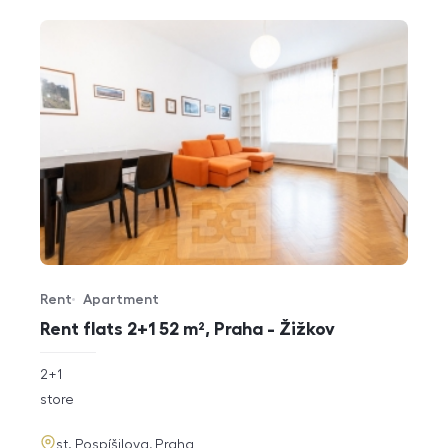
Rent
Apartment
Offer type
Property type
Rent flats 2+1 52 m², Praha - Žižkov
rozměry
2+1
disposition
funkce
store
adresa
st. Pospíšilova, Praha