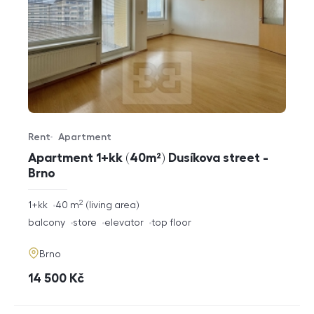
Rent
Apartment
Offer type
Property type
Apartment 1+kk (40m²) Dusíkova street -
Brno
2
rozměry
1+kk
40
m
living area
disposition
funkce
balcony
store
elevator
top floor
adresa
Brno
cena
14 500
Kč