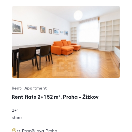
Rent
Apartment
Offer type
Property type
Rent flats 2+1 52 m², Praha - Žižkov
rozměry
2+1
disposition
funkce
store
adresa
st. Pospíšilova, Praha