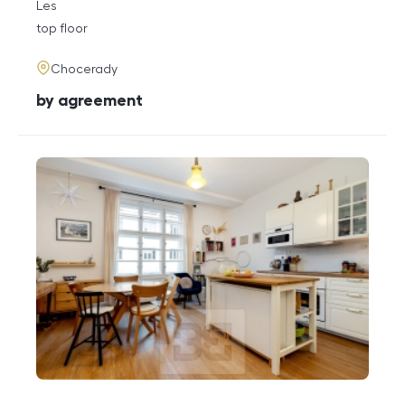
rozměry
Les
disposition
funkce
top floor
adresa
Chocerady
cena
by agreement