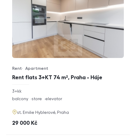
Rent
Apartment
Offer type
Property type
Rent flats 3+KT 74 m², Praha - Háje
rozměry
3+kk
disposition
funkce
balcony
store
elevator
adresa
st. Emilie Hyblerové, Praha
cena
29 000
Kč