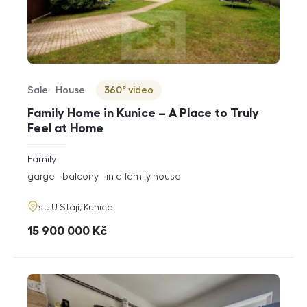
Sale
House
360° video
Offer type
Property type
Virtuální prohlídka
Family Home in Kunice – A Place to Truly
Feel at Home
rozměry
Family
disposition
funkce
garge
balcony
in a family house
adresa
st. U Stájí, Kunice
cena
15 900 000
Kč