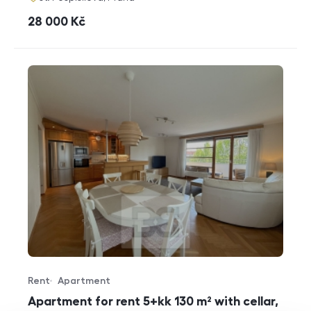
cena
28 000
Kč
Rent
Apartment
Offer type
Property type
Apartment for rent 5+kk 130 m² with cellar,