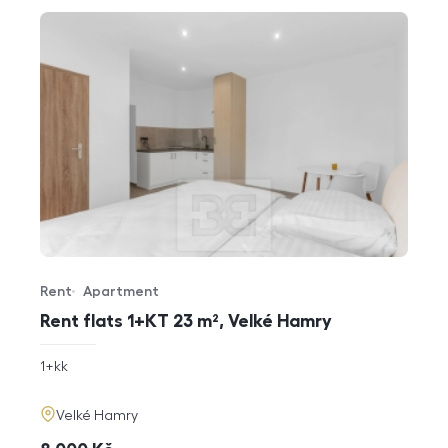
Rent
Apartment
Offer type
Property type
Rent flats 1+KT 23 m², Velké Hamry
rozměry
1+kk
disposition
funkce
adresa
Velké Hamry