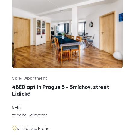
Sale
Apartment
Offer type
Property type
4BED apt in Prague 5 - Smíchov, street
Lidická
rozměry
5+kk
disposition
funkce
terrace
elevator
adresa
st. Lidická, Praha