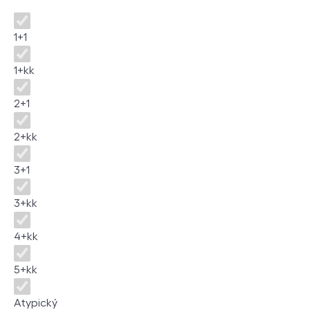
Disposition
1+1
1+kk
2+1
2+kk
3+1
3+kk
4+kk
5+kk
Atypický