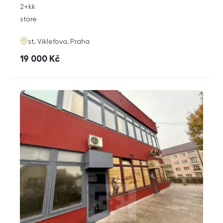
rozměry
2+kk
disposition
funkce
store
adresa
st. Viklefova, Praha
cena
19 000
Kč