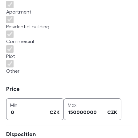
Apartment
Residential building
Commercial
Plot
Other
Price
Price
price (
CZK
)
price (
CZK
)
Min
Max
CZK
CZK
Disposition