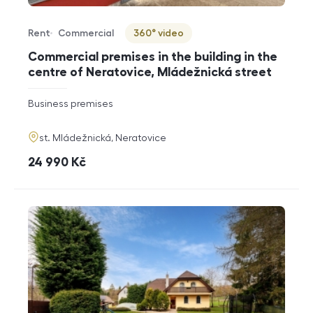
Rent
Commercial
360° video
Offer type
Property type
Virtuální prohlídka
Commercial premises in the building in the
centre of Neratovice, Mládežnická street
rozměry
Business premises
disposition
funkce
adresa
st. Mládežnická, Neratovice
cena
24 990
Kč