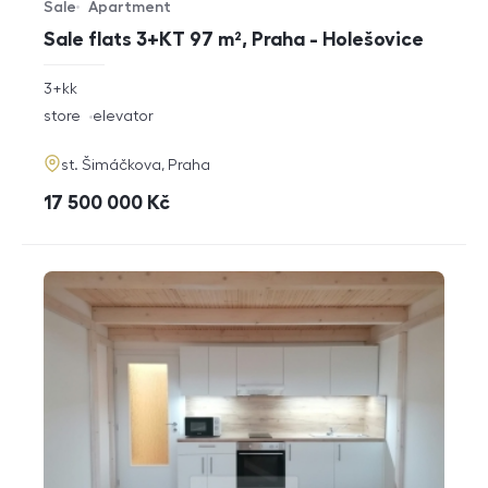
Sale
Apartment
Offer type
Property type
Sale flats 3+KT 97 m², Praha - Holešovice
rozměry
3+kk
disposition
funkce
store
elevator
adresa
st. Šimáčkova, Praha
cena
17 500 000
Kč