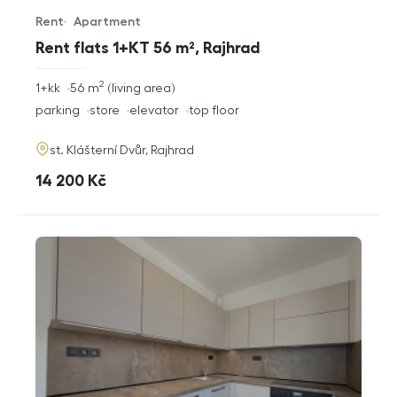
Rent
Apartment
Offer type
Property type
Rent flats 1+KT 56 m², Rajhrad
2
rozměry
1+kk
56
m
living area
disposition
funkce
parking
store
elevator
top floor
adresa
st. Klášterní Dvůr, Rajhrad
cena
14 200
Kč