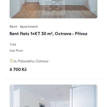
Rent
Apartment
Offer type
Property type
Rent flats 1+KT 30 m², Ostrava - Přívoz
rozměry
1+kk
disposition
funkce
top floor
adresa
st. Palackého, Ostrava
cena
6 700
Kč