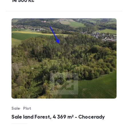
cena
14 500
Kč
Sale
Plot
Offer type
Property type
Sale land Forest, 4 369 m² - Chocerady