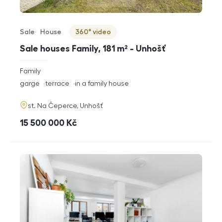
Sale
House
360° video
Offer type
Property type
Virtuální prohlídka
Sale houses Family, 181 m² - Unhošť
rozměry
Family
disposition
funkce
garge
terrace
in a family house
adresa
st. Na Čeperce, Unhošť
cena
15 500 000
Kč