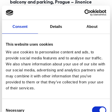
balcony and parking, Prague – Jinonice
rozměry
5+kk
disposition
funkce
parking
balcony
store
elevator
Consent
Details
About
adresa
st. Kohoutových, Praha
cena
49 000
Kč
This website uses cookies
We use cookies to personalise content and ads, to
provide social media features and to analyse our traffic.
We also share information about your use of our site with
our social media, advertising and analytics partners who
may combine it with other information that you’ve
provided to them or that they’ve collected from your use
of their services.
Consent
Necessary
Selection