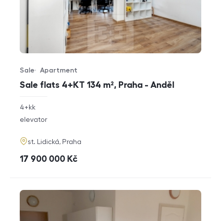
Sale
Apartment
Offer type
Property type
Sale flats 4+KT 134 m², Praha - Anděl
rozměry
4+kk
disposition
funkce
elevator
adresa
st. Lidická, Praha
cena
17 900 000
Kč