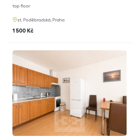
disposition
funkce
top floor
adresa
st. Poděbradská, Praha
cena
1 500
Kč