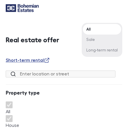
Offer type
All
Real estate offer
Sale
Long-term rental
Short-term rental
Location or street
Property type
Property type
All
House