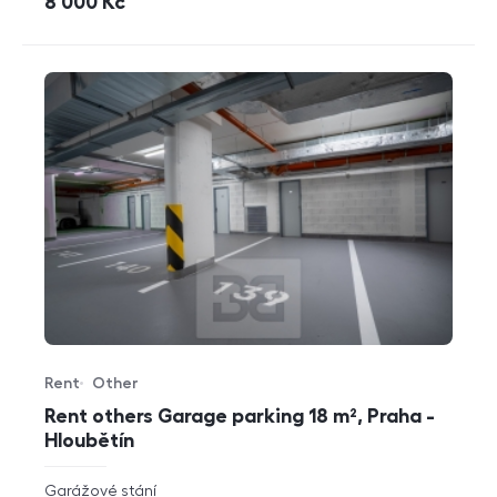
cena
8 000
Kč
Rent
Other
Offer type
Property type
Rent others Garage parking 18 m², Praha -
Hloubětín
rozměry
Garážové stání