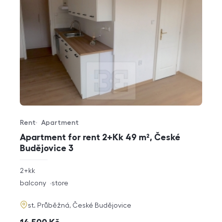
Rent
Apartment
Offer type
Property type
Apartment for rent 2+Kk 49 m², České
Budějovice 3
rozměry
2+kk
disposition
funkce
balcony
store
adresa
st. Průběžná, České Budějovice