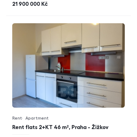
cena
21 900 000
Kč
Rent
Apartment
Offer type
Property type
Rent flats 2+KT 46 m², Praha - Žižkov