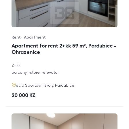
Rent
Apartment
Offer type
Property type
Apartment for rent 2+kk 59 m², Pardubice -
Ohrazenice
rozměry
2+kk
disposition
funkce
balcony
store
elevator
adresa
st. U Sportovní školy, Pardubice
cena
20 000
Kč