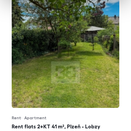
Rent
Apartment
Offer type
Property type
Rent flats 2+KT 41 m², Plzeň - Lobzy