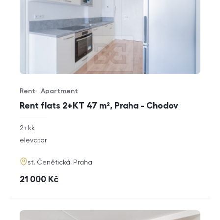
Rent
Apartment
Offer type
Property type
Rent flats 2+KT 47 m², Praha - Chodov
rozměry
2+kk
disposition
funkce
elevator
adresa
st. Čenětická, Praha
cena
21 000
Kč