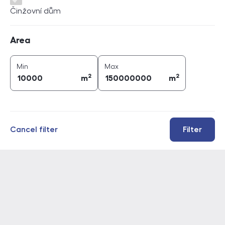
Činžovní dům
Area
Area
2
2
area (
m
)
area (
m
)
Min
Max
2
2
m
m
Cancel filter
Filter