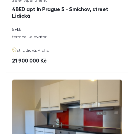
Sale
Apartment
Offer type
Property type
4BED apt in Prague 5 - Smíchov, street
Lidická
rozměry
5+kk
disposition
funkce
terrace
elevator
adresa
st. Lidická, Praha
cena
21 900 000
Kč