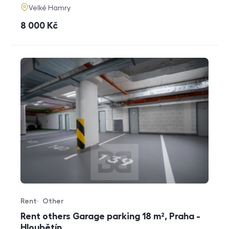
adresa
Velké Hamry
cena
8 000
Kč
Rent
Other
Offer type
Property type
Rent others Garage parking 18 m², Praha -
Hloubětín