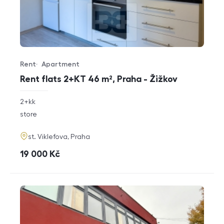
Rent
Apartment
Offer type
Property type
Rent flats 2+KT 46 m², Praha - Žižkov
rozměry
2+kk
disposition
funkce
store
adresa
st. Viklefova, Praha
cena
19 000
Kč