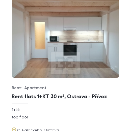
Rent
Apartment
Offer type
Property type
Rent flats 1+KT 30 m², Ostrava - Přívoz
rozměry
1+kk
disposition
funkce
top floor
adresa
st. Palackého, Ostrava