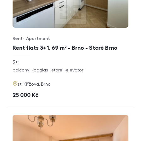
Rent
Apartment
Offer type
Property type
Rent flats 3+1, 69 m² - Brno - Staré Brno
rozměry
3+1
disposition
funkce
balcony
loggias
store
elevator
adresa
st. Křížová, Brno
cena
25 000
Kč