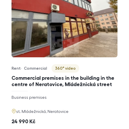
Rent
Commercial
360° video
Offer type
Property type
Virtuální prohlídka
Commercial premises in the building in the
centre of Neratovice, Mládežnická street
rozměry
Business premises
disposition
funkce
adresa
st. Mládežnická, Neratovice
cena
24 990
Kč