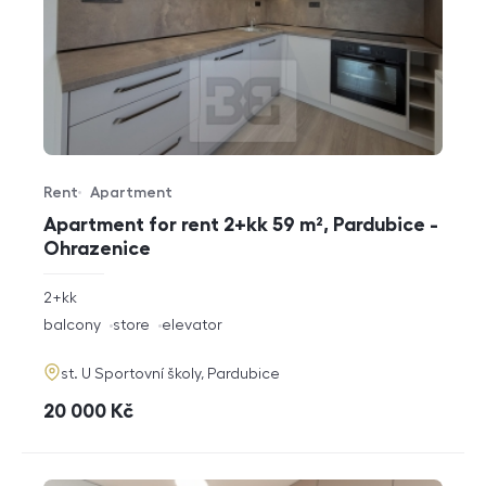
Rent
Apartment
Offer type
Property type
Apartment for rent 2+kk 59 m², Pardubice -
Ohrazenice
rozměry
2+kk
disposition
funkce
balcony
store
elevator
adresa
st. U Sportovní školy, Pardubice
cena
20 000
Kč