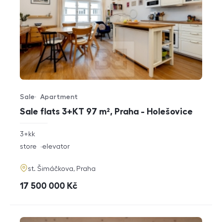
Sale
Apartment
Offer type
Property type
Sale flats 3+KT 97 m², Praha - Holešovice
rozměry
3+kk
disposition
funkce
store
elevator
adresa
st. Šimáčkova, Praha
cena
17 500 000
Kč