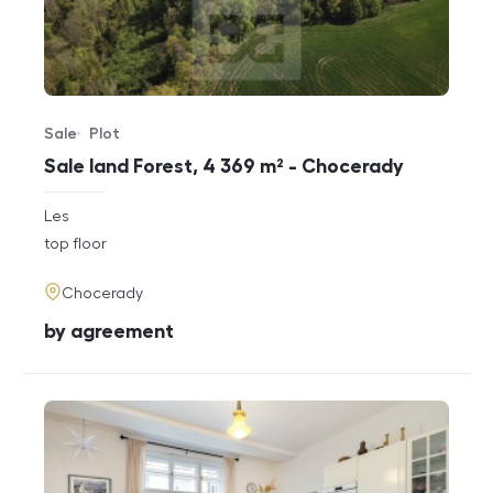
Sale
Plot
Offer type
Property type
Sale land Forest, 4 369 m² - Chocerady
rozměry
Les
disposition
funkce
top floor
adresa
Chocerady
cena
by agreement