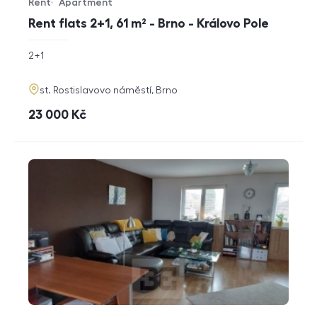
Rent
Apartment
Offer type
Property type
Rent flats 2+1, 61 m² - Brno - Královo Pole
rozměry
2+1
disposition
funkce
adresa
st. Rostislavovo náměstí, Brno
cena
23 000
Kč