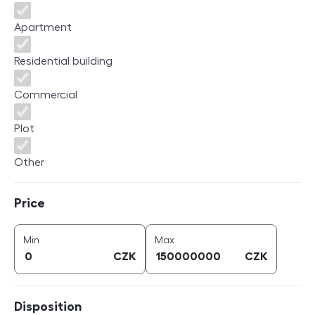
Apartment
Residential building
Commercial
Plot
Other
Price
Price
price (
CZK
)
price (
CZK
)
Min
Max
CZK
CZK
Disposition