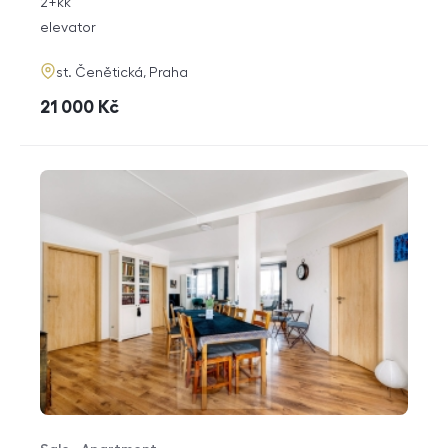
rozměry
2+kk
disposition
funkce
elevator
adresa
st. Čenětická, Praha
cena
21 000
Kč