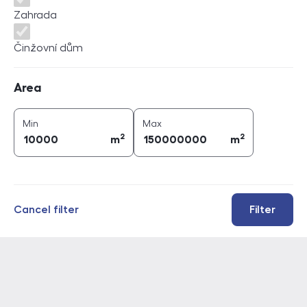
Zahrada
Činžovní dům
Area
Area
2
2
area (
m
)
area (
m
)
Min
Max
2
2
m
m
Cancel filter
Filter