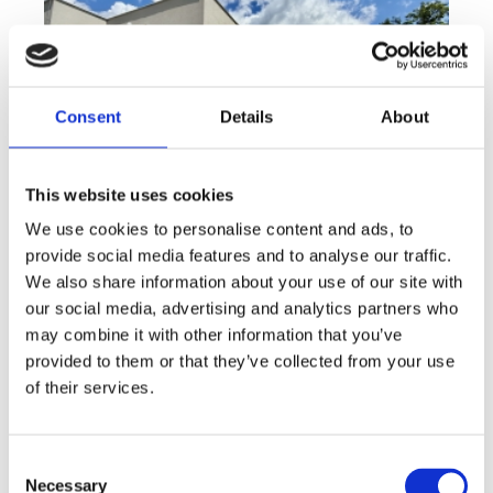
Consent
Details
About
This website uses cookies
We use cookies to personalise content and ads, to
provide social media features and to analyse our traffic.
Sale
House
360° video
We also share information about your use of our site with
Offer type
Property type
Virtuální prohlídka
our social media, advertising and analytics partners who
Sale houses Family, 181 m² - Unhošť
may combine it with other information that you’ve
provided to them or that they’ve collected from your use
rozměry
Family
disposition
of their services.
funkce
garge
terrace
in a family house
adresa
st. Na Čeperce, Unhošť
Consent
cena
15 500 000
Kč
Necessary
Selection