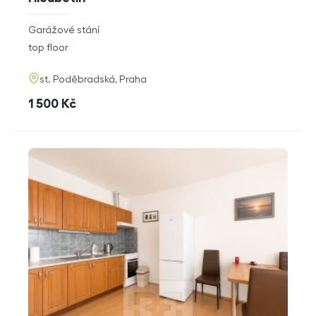
rozměry
Garážové stání
disposition
funkce
top floor
adresa
st. Poděbradská, Praha
cena
1 500
Kč