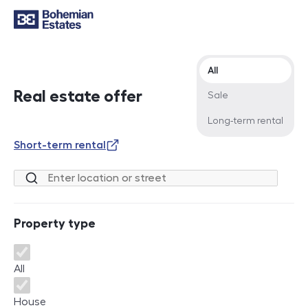
Offer type
All
Real estate offer
Sale
Long-term rental
Short-term rental
Location or street
Property type
Property type
All
House