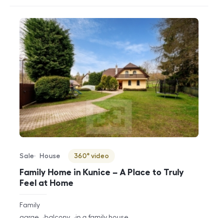
Sale
House
360° video
Offer type
Property type
Virtuální prohlídka
Family Home in Kunice – A Place to Truly
Feel at Home
rozměry
Family
disposition
funkce
garge
balcony
in a family house