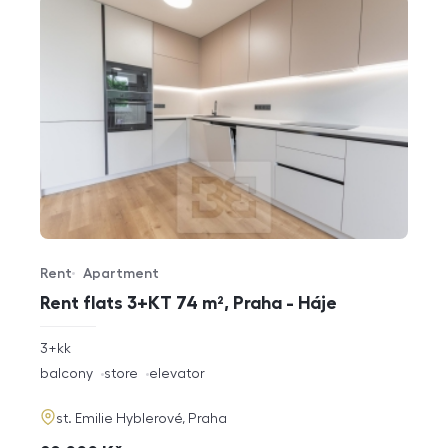
Rent
Apartment
Offer type
Property type
Rent flats 3+KT 74 m², Praha - Háje
rozměry
3+kk
disposition
funkce
balcony
store
elevator
adresa
st. Emilie Hyblerové, Praha