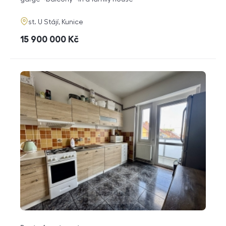
adresa
st. U Stájí, Kunice
cena
15 900 000
Kč