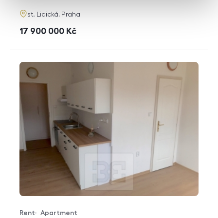
adresa
st. Lidická, Praha
cena
17 900 000
Kč
Rent
Apartment
Offer type
Property type