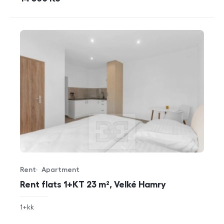
Rent
Apartment
Offer type
Property type
Rent flats 1+KT 23 m², Velké Hamry
rozměry
1+kk
disposition
funkce