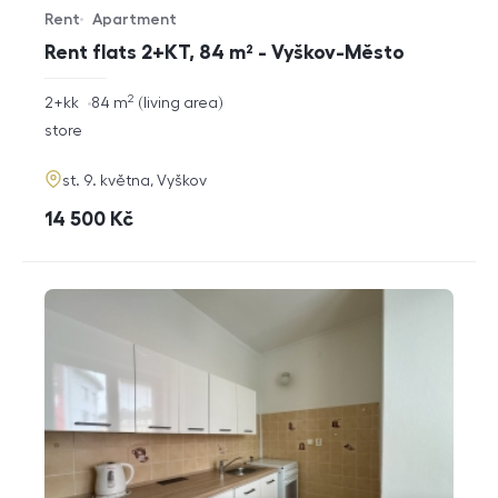
Rent
Apartment
Offer type
Property type
Rent flats 2+KT, 84 m² - Vyškov-Město
2
rozměry
2+kk
84
m
living area
disposition
funkce
store
adresa
st. 9. května, Vyškov
cena
14 500
Kč