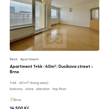
Rent
Apartment
Offer type
Property type
Apartment 1+kk (40m²) Dusíkova street -
Brno
2
rozměry
1+kk
40
m
living area
disposition
funkce
balcony
store
elevator
top floor
adresa
Brno
cena
14 500
Kč