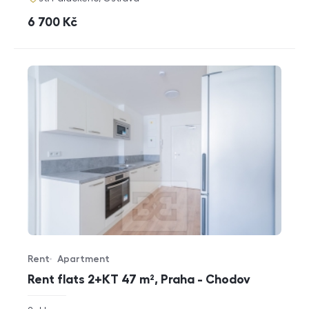
cena
6 700
Kč
Rent
Apartment
Offer type
Property type
Rent flats 2+KT 47 m², Praha - Chodov