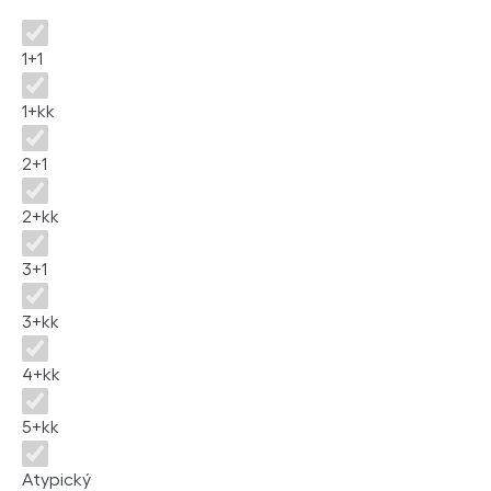
Disposition
1+1
1+kk
2+1
2+kk
3+1
3+kk
4+kk
5+kk
Atypický