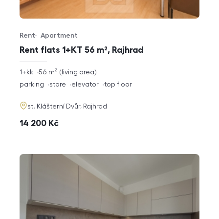
Rent
Apartment
Offer type
Property type
Rent flats 1+KT 56 m², Rajhrad
2
rozměry
1+kk
56
m
living area
disposition
funkce
parking
store
elevator
top floor
adresa
st. Klášterní Dvůr, Rajhrad
cena
14 200
Kč