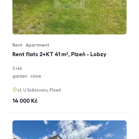
Rent
Apartment
Offer type
Property type
Rent flats 2+KT 41 m², Plzeň - Lobzy
rozměry
2+kk
disposition
funkce
garden
store
adresa
st. U Světovaru, Plzeň
cena
14 000
Kč