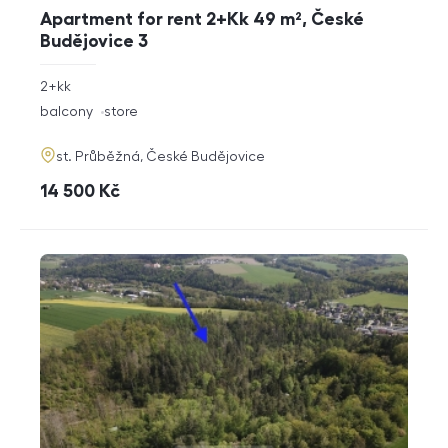
Apartment for rent 2+Kk 49 m², České
Budějovice 3
rozměry
2+kk
disposition
funkce
balcony
store
adresa
st. Průběžná, České Budějovice
cena
14 500
Kč