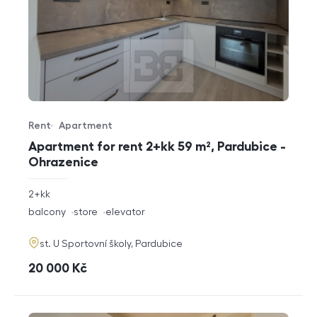
Rent
Apartment
Offer type
Property type
Apartment for rent 2+kk 59 m², Pardubice -
Ohrazenice
rozměry
2+kk
disposition
funkce
balcony
store
elevator
adresa
st. U Sportovní školy, Pardubice
cena
20 000
Kč