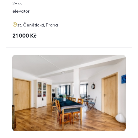
rozměry
2+kk
disposition
funkce
elevator
adresa
st. Čenětická, Praha
cena
21 000
Kč