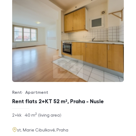
Rent
Apartment
Offer type
Property type
Rent flats 2+KT 52 m², Praha - Nusle
2
rozměry
2+kk
40
m
living area
disposition
funkce
adresa
st. Marie Cibulkové, Praha