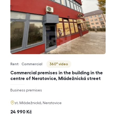
Rent
Commercial
360° video
Offer type
Property type
Virtuální prohlídka
Commercial premises in the building in the
centre of Neratovice, Mládežnická street
rozměry
Business premises
disposition
funkce
adresa
st. Mládežnická, Neratovice
cena
24 990
Kč