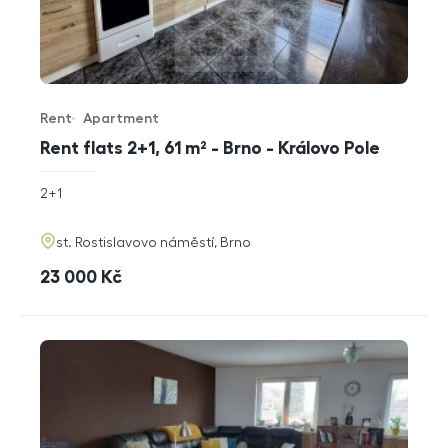
Rent
Apartment
Offer type
Property type
Rent flats 2+1, 61 m² - Brno - Královo Pole
rozměry
2+1
disposition
funkce
adresa
st. Rostislavovo náměstí, Brno
cena
23 000
Kč