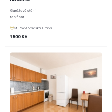
rozměry
Garážové stání
disposition
funkce
top floor
adresa
st. Poděbradská, Praha
cena
1 500
Kč