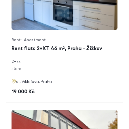
Rent
Apartment
Offer type
Property type
Rent flats 2+KT 46 m², Praha - Žižkov
rozměry
2+kk
disposition
funkce
store
adresa
st. Viklefova, Praha
cena
19 000
Kč