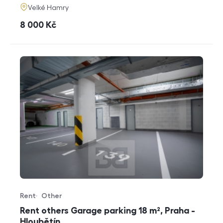
adresa
Velké Hamry
cena
8 000
Kč
Rent
Other
Offer type
Property type
Rent others Garage parking 18 m², Praha -
Hloubětín