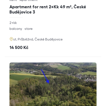
Offer type
Property type
Apartment for rent 2+Kk 49 m², České
Budějovice 3
rozměry
2+kk
disposition
funkce
balcony
store
adresa
st. Průběžná, České Budějovice
cena
14 500
Kč