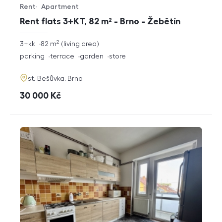
Rent
Apartment
Offer type
Property type
Rent flats 3+KT, 82 m² - Brno - Žebětín
2
rozměry
3+kk
82
m
living area
disposition
funkce
parking
terrace
garden
store
adresa
st. Bešůvka, Brno
cena
30 000
Kč