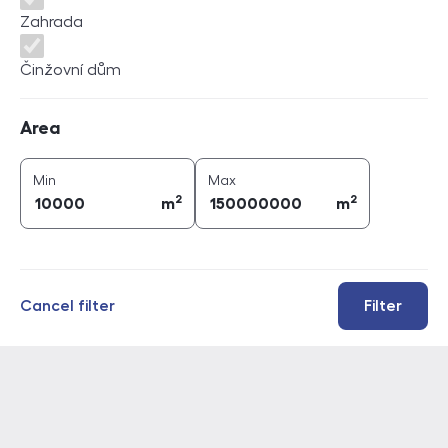
Zahrada
Činžovní dům
Area
Area
2
2
area (
m
)
area (
m
)
Min
Max
2
2
m
m
Cancel filter
Filter