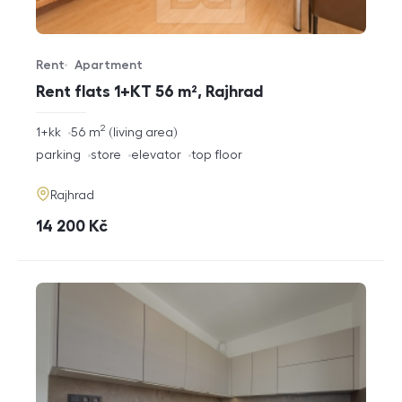
Rent
Apartment
Offer type
Property type
Rent flats 1+KT 56 m², Rajhrad
2
rozměry
1+kk
56
m
living area
disposition
funkce
parking
store
elevator
top floor
adresa
Rajhrad
cena
14 200
Kč