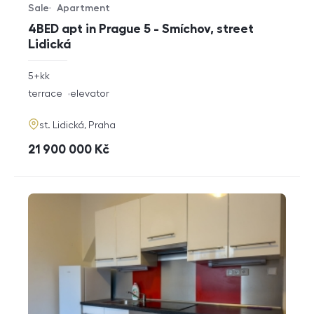
Sale
Apartment
Offer type
Property type
4BED apt in Prague 5 - Smíchov, street
Lidická
rozměry
5+kk
disposition
funkce
terrace
elevator
adresa
st. Lidická, Praha
cena
21 900 000
Kč