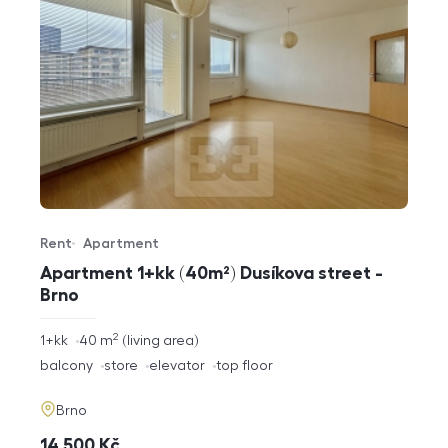
Rent
Apartment
Offer type
Property type
Apartment 1+kk (40m²) Dusíkova street -
Brno
2
rozměry
1+kk
40
m
living area
disposition
funkce
balcony
store
elevator
top floor
adresa
Brno
cena
14 500
Kč