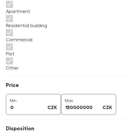
Apartment
Residential building
Commercial
Plot
Other
Price
Price
price (
CZK
)
price (
CZK
)
Min
Max
CZK
CZK
Disposition