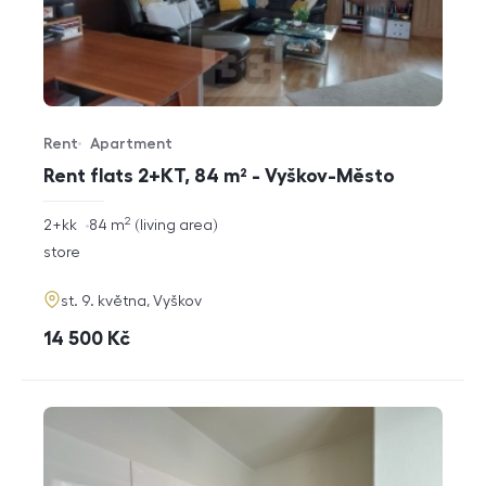
Rent
Apartment
Offer type
Property type
Rent flats 2+KT, 84 m² - Vyškov-Město
2
rozměry
2+kk
84
m
living area
disposition
funkce
store
adresa
st. 9. května, Vyškov
cena
14 500
Kč