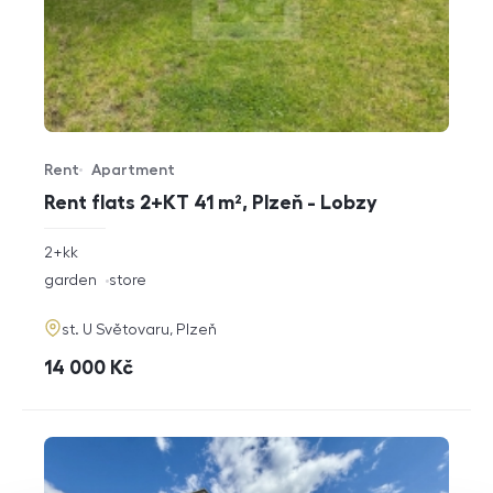
Rent
Apartment
Offer type
Property type
Rent flats 2+KT 41 m², Plzeň - Lobzy
rozměry
2+kk
disposition
funkce
garden
store
adresa
st. U Světovaru, Plzeň
cena
14 000
Kč