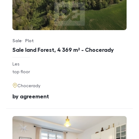
Sale
Plot
Offer type
Property type
Sale land Forest, 4 369 m² - Chocerady
rozměry
Les
disposition
funkce
top floor
adresa
Chocerady
cena
by agreement