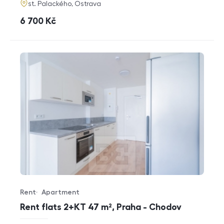
adresa
st. Palackého, Ostrava
cena
6 700
Kč
Rent
Apartment
Offer type
Property type
Rent flats 2+KT 47 m², Praha - Chodov