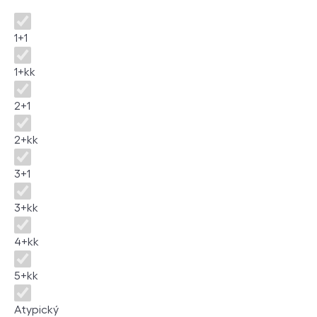
Disposition
1+1
1+kk
2+1
2+kk
3+1
3+kk
4+kk
5+kk
Atypický