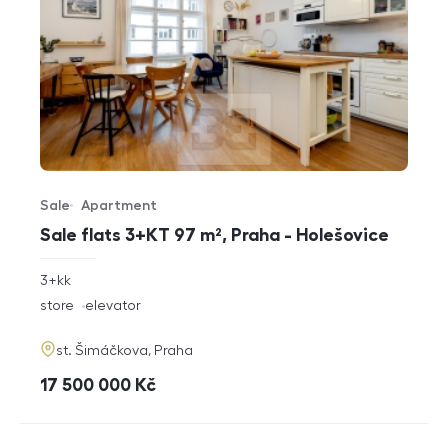
Sale
Apartment
Offer type
Property type
Sale flats 3+KT 97 m², Praha - Holešovice
rozměry
3+kk
disposition
funkce
store
elevator
adresa
st. Šimáčkova, Praha
cena
17 500 000
Kč