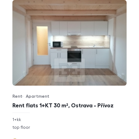
Rent
Apartment
Offer type
Property type
Rent flats 1+KT 30 m², Ostrava - Přívoz
rozměry
1+kk
disposition
funkce
top floor