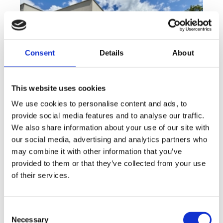
Consent
Details
About
This website uses cookies
We use cookies to personalise content and ads, to
provide social media features and to analyse our traffic.
We also share information about your use of our site with
Sale
House
360° video
Offer type
Property type
Virtuální prohlídka
our social media, advertising and analytics partners who
Sale houses Family, 181 m² - Unhošť
may combine it with other information that you’ve
provided to them or that they’ve collected from your use
rozměry
Family
of their services.
disposition
funkce
garge
terrace
in a family house
adresa
st. Na Čeperce, Unhošť
Consent
Necessary
Selection
cena
15 500 000
Kč