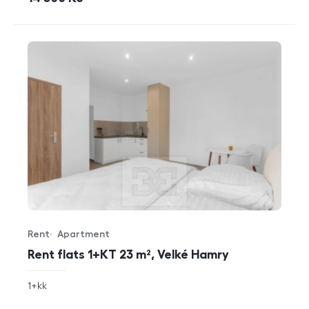
Rent
Apartment
Offer type
Property type
Rent flats 1+KT 23 m², Velké Hamry
rozměry
1+kk
disposition
funkce