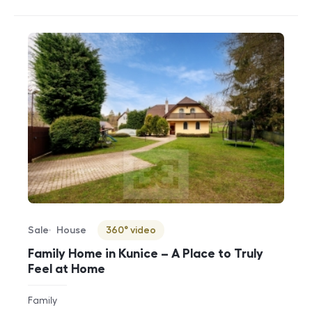
Sale
House
360° video
Offer type
Property type
Virtuální prohlídka
Family Home in Kunice – A Place to Truly
Feel at Home
rozměry
Family
disposition