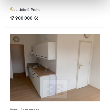
adresa
st. Lidická, Praha
cena
17 900 000
Kč
Rent
Apartment