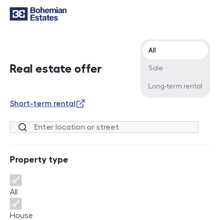
Offer type
All
Real estate offer
Sale
Long-term rental
Short-term rental
Location or street
Property type
Property type
All
House