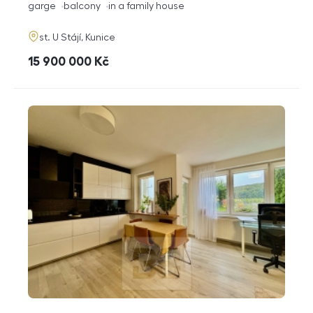
funkce
garge
balcony
in a family house
adresa
st. U Stájí, Kunice
cena
15 900 000
Kč