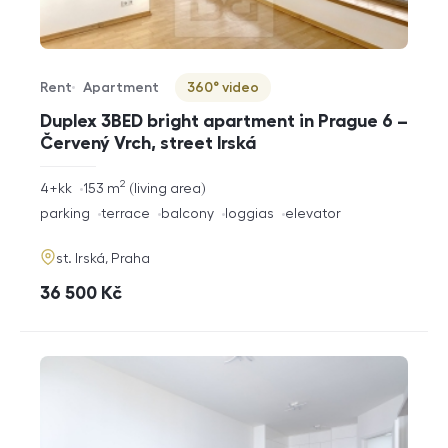
Rent
Apartment
360° video
Offer type
Property type
Virtuální prohlídka
Duplex 3BED bright apartment in Prague 6 –
Červený Vrch, street Irská
2
rozměry
4+kk
153
m
living area
disposition
funkce
parking
terrace
balcony
loggias
elevator
adresa
st. Irská, Praha
cena
36 500
Kč