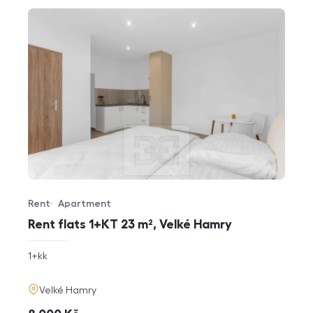
Rent
Apartment
Offer type
Property type
Rent flats 1+KT 23 m², Velké Hamry
rozměry
1+kk
disposition
funkce
adresa
Velké Hamry