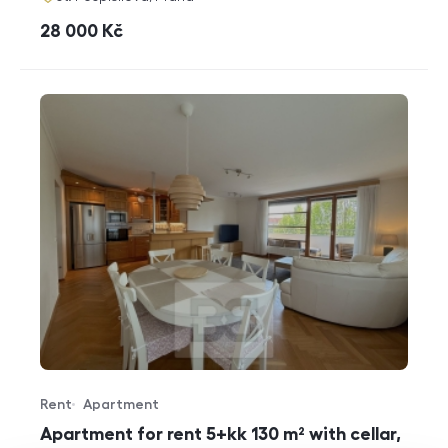
cena
28 000
Kč
Rent
Apartment
Offer type
Property type
Apartment for rent 5+kk 130 m² with cellar,