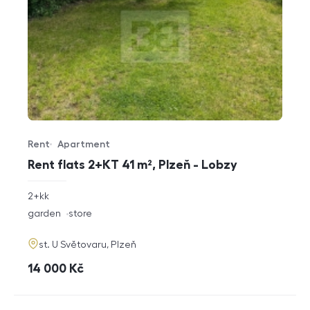
Rent
Apartment
Offer type
Property type
Rent flats 2+KT 41 m², Plzeň - Lobzy
rozměry
2+kk
disposition
funkce
garden
store
adresa
st. U Světovaru, Plzeň
cena
14 000
Kč