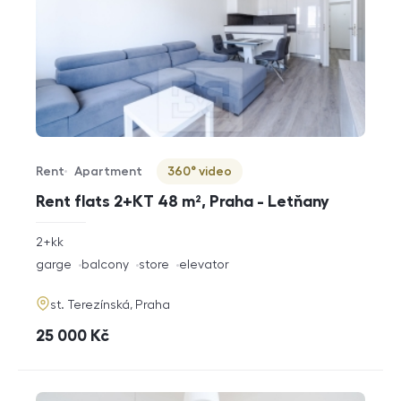
Rent
Apartment
360° video
Offer type
Property type
Virtuální prohlídka
Rent flats 2+KT 48 m², Praha - Letňany
rozměry
2+kk
disposition
funkce
garge
balcony
store
elevator
adresa
st. Terezínská, Praha
cena
25 000
Kč