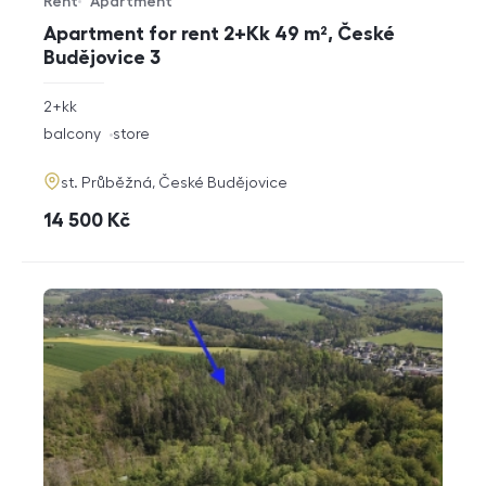
Rent
Apartment
Offer type
Property type
Apartment for rent 2+Kk 49 m², České
Budějovice 3
rozměry
2+kk
disposition
funkce
balcony
store
adresa
st. Průběžná, České Budějovice
cena
14 500
Kč