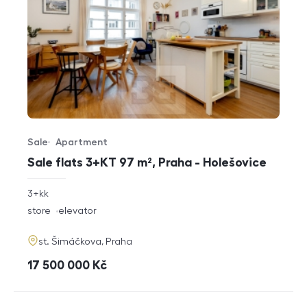
Sale
Apartment
Offer type
Property type
Sale flats 3+KT 97 m², Praha - Holešovice
rozměry
3+kk
disposition
funkce
store
elevator
adresa
st. Šimáčkova, Praha
cena
17 500 000
Kč