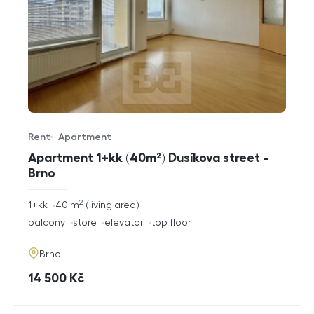
Rent
Apartment
Offer type
Property type
Apartment 1+kk (40m²) Dusíkova street -
Brno
2
rozměry
1+kk
40
m
living area
disposition
funkce
balcony
store
elevator
top floor
adresa
Brno
cena
14 500
Kč