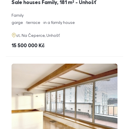
Sale houses Family, 181 m² - Unhošť
rozměry
Family
disposition
funkce
garge
terrace
in a family house
adresa
st. Na Čeperce, Unhošť
cena
15 500 000
Kč