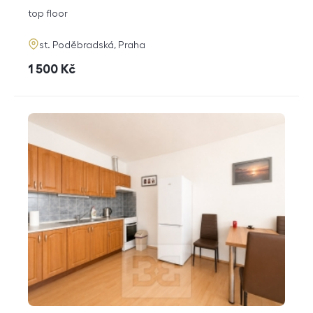
disposition
funkce
top floor
adresa
st. Poděbradská, Praha
cena
1 500
Kč