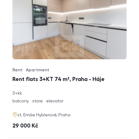
Rent
Apartment
Offer type
Property type
Rent flats 3+KT 74 m², Praha - Háje
rozměry
3+kk
disposition
funkce
balcony
store
elevator
adresa
st. Emilie Hyblerové, Praha
cena
29 000
Kč