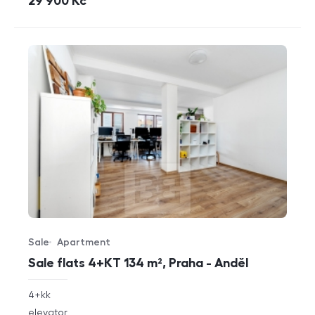
cena
29 900
Kč
Sale
Apartment
Offer type
Property type
Sale flats 4+KT 134 m², Praha - Anděl
rozměry
4+kk
disposition
funkce
elevator