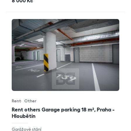
cena
8 000
Kč
Rent
Other
Offer type
Property type
Rent others Garage parking 18 m², Praha -
Hloubětín
rozměry
Garážové stání