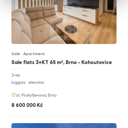
Sale
Apartment
Offer type
Property type
Sale flats 3+KT 65 m², Brno - Kohoutovice
rozměry
3+kk
disposition
funkce
loggias
elevator
adresa
st. Prokofjevova, Brno
cena
8 600 000
Kč