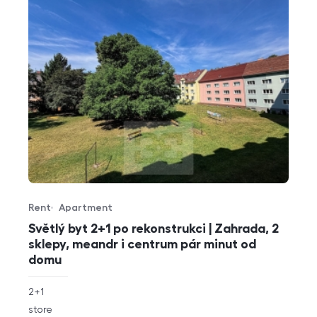
Rent
Apartment
Offer type
Property type
Světlý byt 2+1 po rekonstrukci | Zahrada, 2
sklepy, meandr i centrum pár minut od
domu
rozměry
2+1
disposition
funkce
store