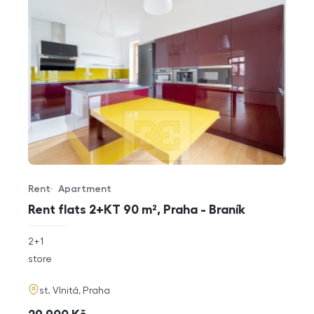
Rent
Apartment
Offer type
Property type
Rent flats 2+KT 90 m², Praha - Braník
rozměry
2+1
disposition
funkce
store
adresa
st. Vlnitá, Praha