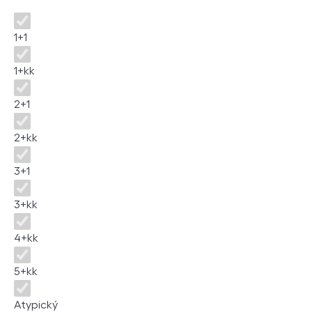
Disposition
1+1
1+kk
2+1
2+kk
3+1
3+kk
4+kk
5+kk
Atypický