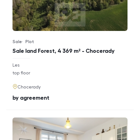
Sale
Plot
Offer type
Property type
Sale land Forest, 4 369 m² - Chocerady
rozměry
Les
disposition
funkce
top floor
adresa
Chocerady
cena
by agreement