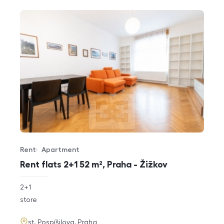
Rent
Apartment
Offer type
Property type
Rent flats 2+1 52 m², Praha - Žižkov
rozměry
2+1
disposition
funkce
store
adresa
st. Pospíšilova, Praha