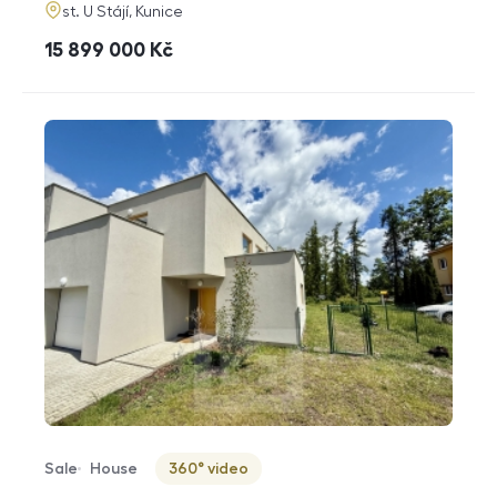
adresa
st. U Stájí, Kunice
cena
15 899 000
Kč
Sale
House
360° video
Offer type
Property type
Virtuální prohlídka