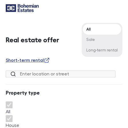
Offer type
All
Real estate offer
Sale
Long-term rental
Short-term rental
Location or street
Property type
Property type
All
House