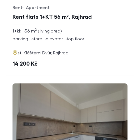
Rent
Apartment
Offer type
Property type
Rent flats 1+KT 56 m², Rajhrad
2
rozměry
1+kk
56
m
living area
disposition
funkce
parking
store
elevator
top floor
adresa
st. Klášterní Dvůr, Rajhrad
cena
14 200
Kč