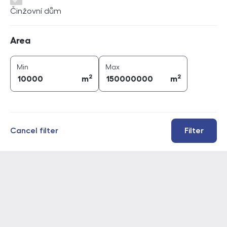
Činžovní dům
Area
Area
2
2
area (
m
)
area (
m
)
Min
Max
2
2
m
m
Cancel filter
Filter