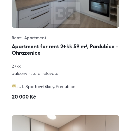
Rent
Apartment
Offer type
Property type
Apartment for rent 2+kk 59 m², Pardubice -
Ohrazenice
rozměry
2+kk
disposition
funkce
balcony
store
elevator
adresa
st. U Sportovní školy, Pardubice
cena
20 000
Kč