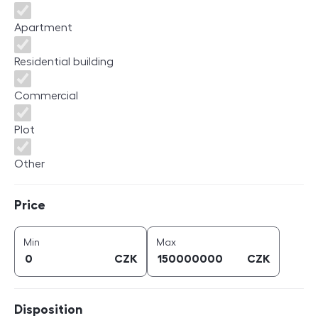
Apartment
Residential building
Commercial
Plot
Other
Price
Price
price (
CZK
)
price (
CZK
)
Min
Max
CZK
CZK
Disposition