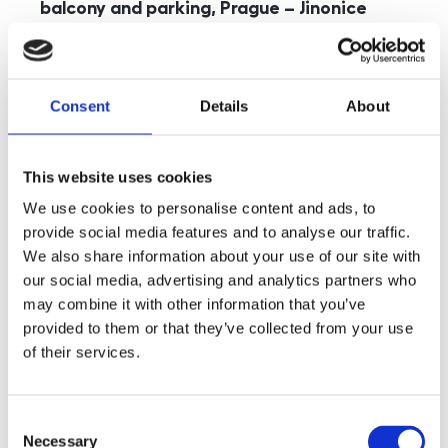
balcony and parking, Prague – Jinonice
rozměry
5+kk
disposition
funkce
parking
balcony
store
elevator
Consent
Details
About
adresa
st. Kohoutových, Praha
cena
49 000
Kč
This website uses cookies
We use cookies to personalise content and ads, to
provide social media features and to analyse our traffic.
We also share information about your use of our site with
our social media, advertising and analytics partners who
may combine it with other information that you’ve
provided to them or that they’ve collected from your use
of their services.
Consent
Necessary
Selection