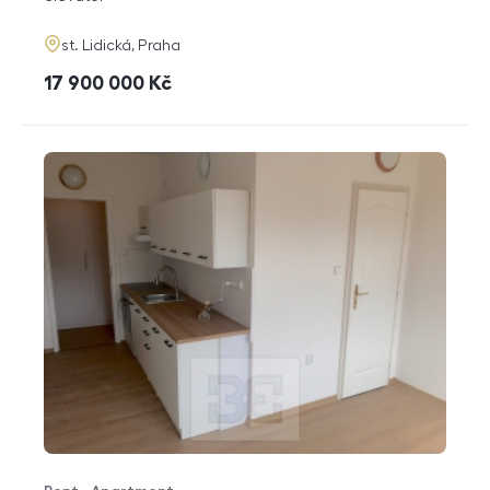
adresa
st. Lidická, Praha
cena
17 900 000
Kč