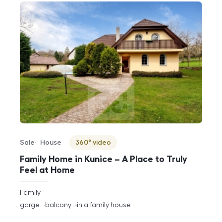
Sale
House
360° video
Offer type
Property type
Virtuální prohlídka
Family Home in Kunice – A Place to Truly
Feel at Home
rozměry
Family
disposition
funkce
garge
balcony
in a family house