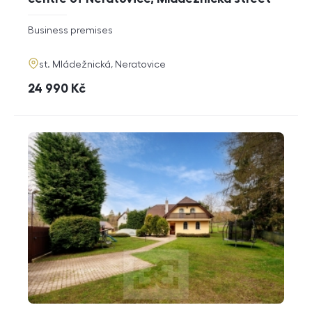
rozměry
Business premises
disposition
funkce
adresa
st. Mládežnická, Neratovice
cena
24 990
Kč