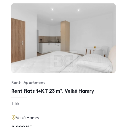
Rent
Apartment
Offer type
Property type
Rent flats 1+KT 23 m², Velké Hamry
rozměry
1+kk
disposition
funkce
adresa
Velké Hamry