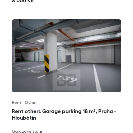
cena
8 000
Kč
Rent
Other
Offer type
Property type
Rent others Garage parking 18 m², Praha -
Hloubětín
rozměry
Garážové stání