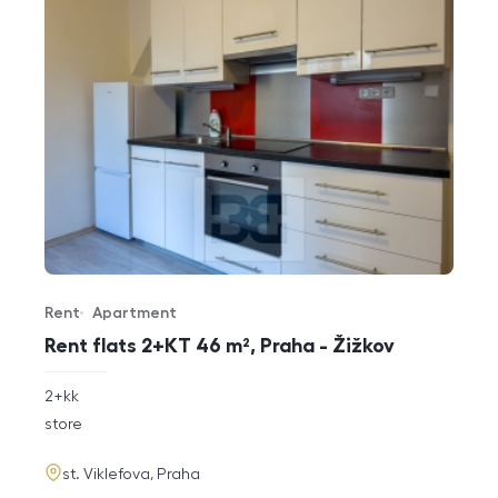
Rent
Apartment
Offer type
Property type
Rent flats 2+KT 46 m², Praha - Žižkov
rozměry
2+kk
disposition
funkce
store
adresa
st. Viklefova, Praha