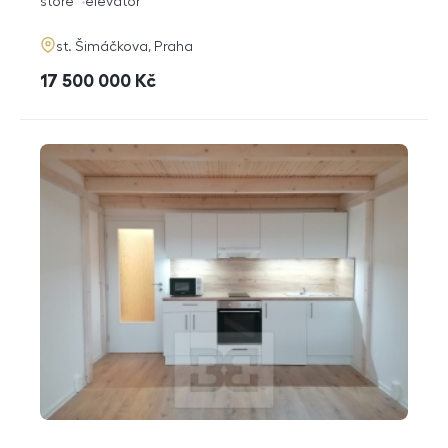
funkce
store
elevator
adresa
st. Šimáčkova, Praha
cena
17 500 000
Kč