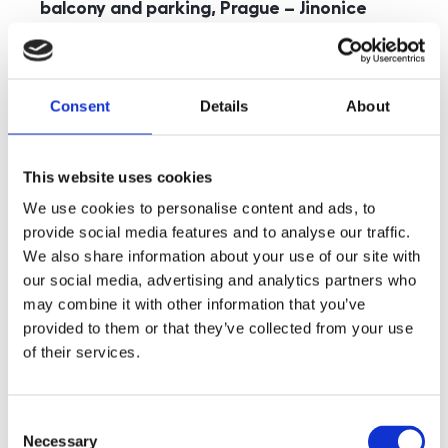
balcony and parking, Prague – Jinonice
rozměry
5+kk
disposition
funkce
parking
balcony
store
elevator
Consent
Details
About
adresa
st. Kohoutových, Praha
cena
49 000
Kč
This website uses cookies
We use cookies to personalise content and ads, to
provide social media features and to analyse our traffic.
We also share information about your use of our site with
our social media, advertising and analytics partners who
may combine it with other information that you’ve
provided to them or that they’ve collected from your use
of their services.
Consent
Necessary
Selection