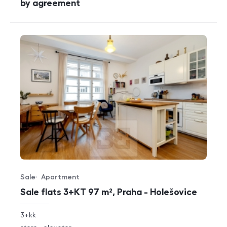
cena
by agreement
Sale
Apartment
Offer type
Property type
Sale flats 3+KT 97 m², Praha - Holešovice
rozměry
3+kk
disposition