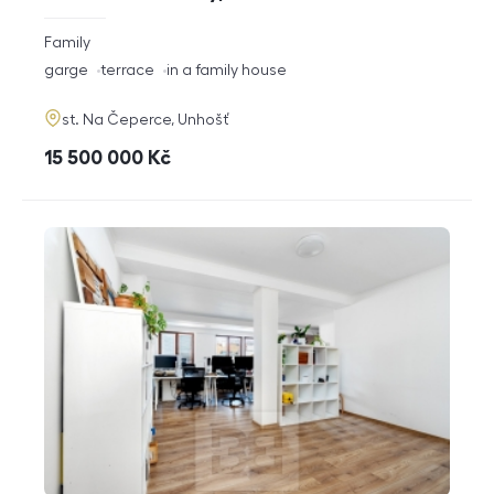
rozměry
Family
disposition
funkce
garge
terrace
in a family house
adresa
st. Na Čeperce, Unhošť
cena
15 500 000
Kč