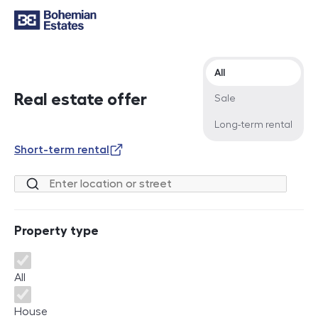
Offer type
All
Real estate offer
Sale
Long-term rental
Short-term rental
Location or street
Property type
Property type
All
House