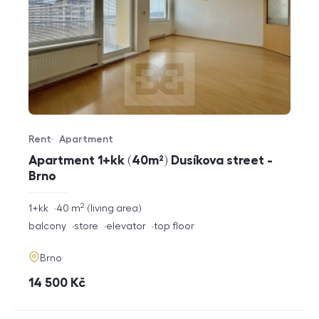
Rent
Apartment
Offer type
Property type
Apartment 1+kk (40m²) Dusíkova street -
Brno
2
rozměry
1+kk
40
m
living area
disposition
funkce
balcony
store
elevator
top floor
adresa
Brno
cena
14 500
Kč