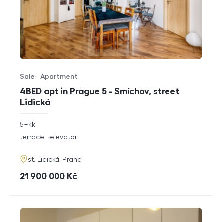
Sale
Apartment
Offer type
Property type
4BED apt in Prague 5 - Smíchov, street
Lidická
rozměry
5+kk
disposition
funkce
terrace
elevator
adresa
st. Lidická, Praha
cena
21 900 000
Kč