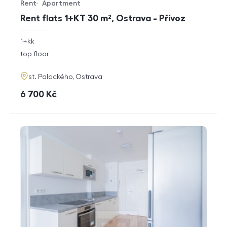
Rent
Apartment
Offer type
Property type
Rent flats 1+KT 30 m², Ostrava - Přívoz
rozměry
1+kk
disposition
funkce
top floor
adresa
st. Palackého, Ostrava
cena
6 700
Kč