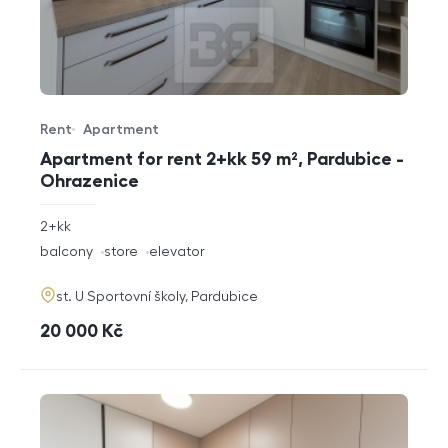
Rent
Apartment
Offer type
Property type
Apartment for rent 2+kk 59 m², Pardubice -
Ohrazenice
rozměry
2+kk
disposition
funkce
balcony
store
elevator
adresa
st. U Sportovní školy, Pardubice
cena
20 000
Kč