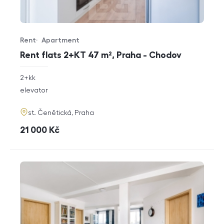
Rent
Apartment
Offer type
Property type
Rent flats 2+KT 47 m², Praha - Chodov
rozměry
2+kk
disposition
funkce
elevator
adresa
st. Čenětická, Praha
cena
21 000
Kč