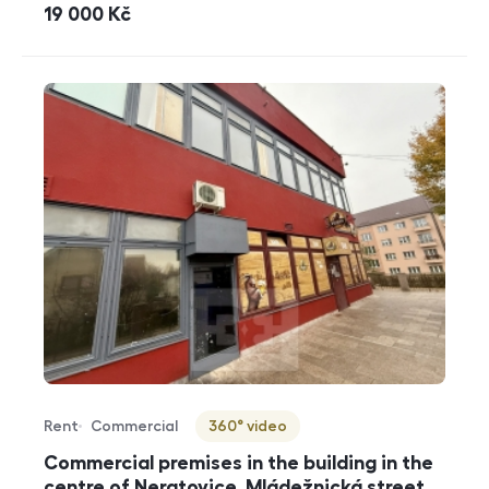
cena
19 000
Kč
Rent
Commercial
360° video
Offer type
Property type
Virtuální prohlídka
Commercial premises in the building in the
centre of Neratovice, Mládežnická street