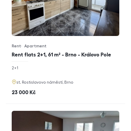
Rent
Apartment
Offer type
Property type
Rent flats 2+1, 61 m² - Brno - Královo Pole
rozměry
2+1
disposition
funkce
adresa
st. Rostislavovo náměstí, Brno
cena
23 000
Kč