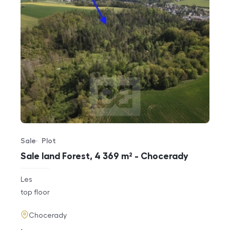
Sale
Plot
Offer type
Property type
Sale land Forest, 4 369 m² - Chocerady
rozměry
Les
disposition
funkce
top floor
adresa
Chocerady