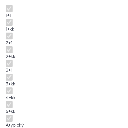
Disposition
1+1
1+kk
2+1
2+kk
3+1
3+kk
4+kk
5+kk
Atypický