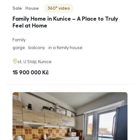
Sale
House
360° video
Offer type
Property type
Virtuální prohlídka
Family Home in Kunice – A Place to Truly
Feel at Home
rozměry
Family
disposition
funkce
garge
balcony
in a family house
adresa
st. U Stájí, Kunice
cena
15 900 000
Kč