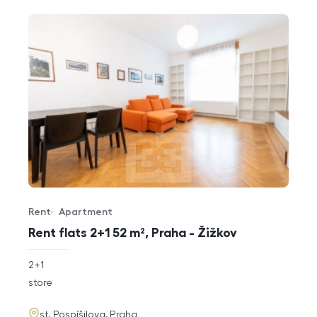
Rent
Apartment
Offer type
Property type
Rent flats 2+1 52 m², Praha - Žižkov
rozměry
2+1
disposition
funkce
store
adresa
st. Pospíšilova, Praha