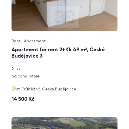
Rent
Apartment
Offer type
Property type
Apartment for rent 2+Kk 49 m², České
Budějovice 3
rozměry
2+kk
disposition
funkce
balcony
store
adresa
st. Průběžná, České Budějovice
cena
14 500
Kč