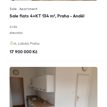
Sale
Apartment
Offer type
Property type
Sale flats 4+KT 134 m², Praha - Anděl
rozměry
4+kk
disposition
funkce
elevator
adresa
st. Lidická, Praha
cena
17 900 000
Kč