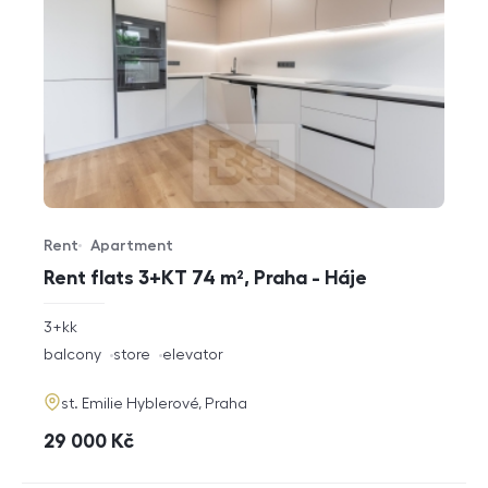
Rent
Apartment
Offer type
Property type
Rent flats 3+KT 74 m², Praha - Háje
rozměry
3+kk
disposition
funkce
balcony
store
elevator
adresa
st. Emilie Hyblerové, Praha
cena
29 000
Kč