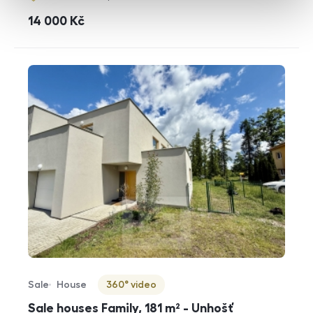
cena
14 000
Kč
Sale
House
360° video
Offer type
Property type
Virtuální prohlídka
Sale houses Family, 181 m² - Unhošť