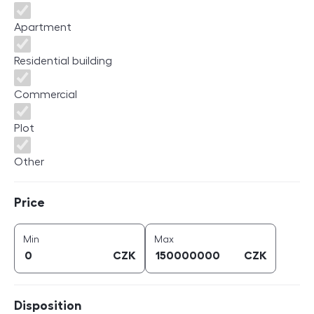
Apartment
Residential building
Commercial
Plot
Other
Price
Price
price (
CZK
)
price (
CZK
)
Min
Max
CZK
CZK
Disposition