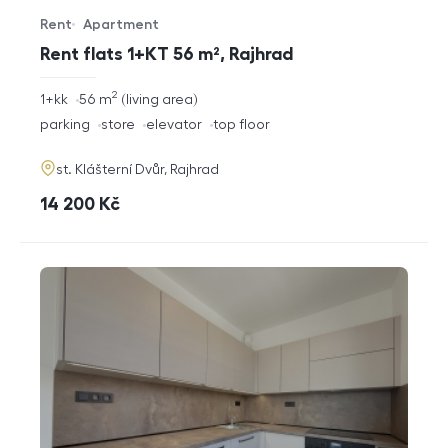
Rent
Apartment
Offer type
Property type
Rent flats 1+KT 56 m², Rajhrad
2
rozměry
1+kk
56
m
living area
disposition
funkce
parking
store
elevator
top floor
adresa
st. Klášterní Dvůr, Rajhrad
cena
14 200
Kč