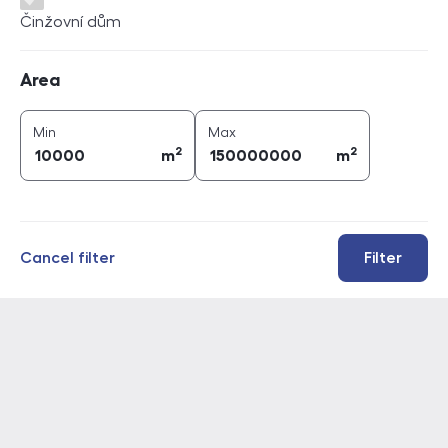
Činžovní dům
Area
Area
2
2
area (
m
)
area (
m
)
Min
Max
2
2
m
m
Cancel filter
Filter