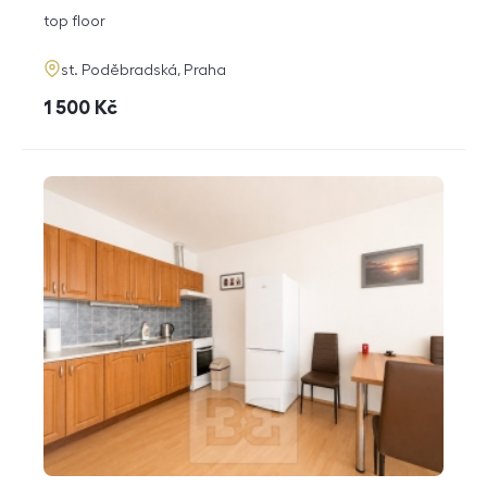
disposition
funkce
top floor
adresa
st. Poděbradská, Praha
cena
1 500
Kč