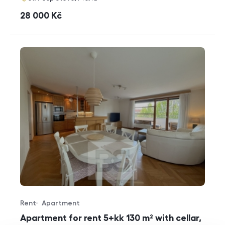
cena
28 000
Kč
Rent
Apartment
Offer type
Property type
Apartment for rent 5+kk 130 m² with cellar,