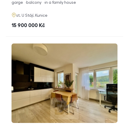
funkce
garge
balcony
in a family house
adresa
st. U Stájí, Kunice
cena
15 900 000
Kč