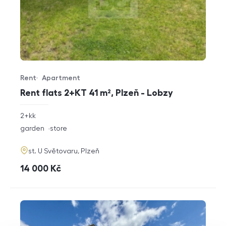
Rent
Apartment
Offer type
Property type
Rent flats 2+KT 41 m², Plzeň - Lobzy
rozměry
2+kk
disposition
funkce
garden
store
adresa
st. U Světovaru, Plzeň
cena
14 000
Kč