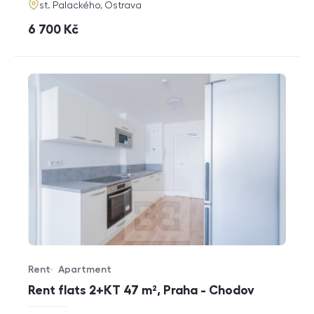
adresa
st. Palackého, Ostrava
cena
6 700
Kč
Rent
Apartment
Offer type
Property type
Rent flats 2+KT 47 m², Praha - Chodov