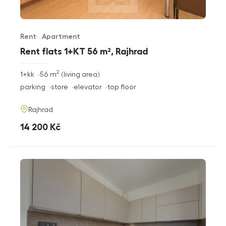
Rent
Apartment
Offer type
Property type
Rent flats 1+KT 56 m², Rajhrad
2
rozměry
1+kk
56
m
living area
disposition
funkce
parking
store
elevator
top floor
adresa
Rajhrad
cena
14 200
Kč