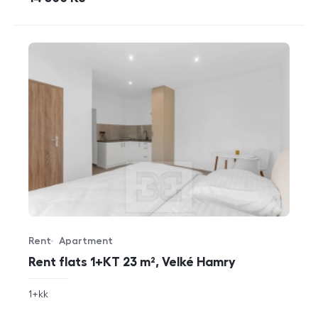
Rent
Apartment
Offer type
Property type
Rent flats 1+KT 23 m², Velké Hamry
rozměry
1+kk
disposition
funkce