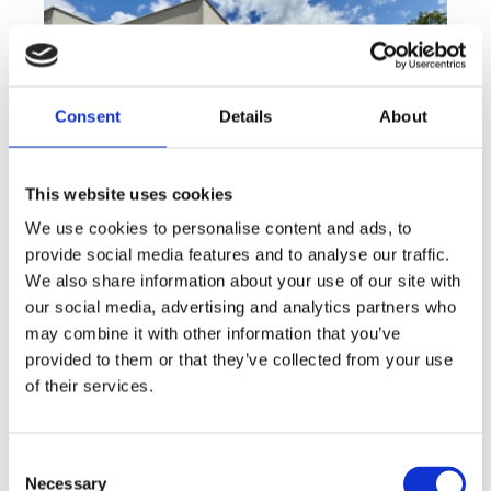
Consent
Details
About
This website uses cookies
We use cookies to personalise content and ads, to
provide social media features and to analyse our traffic.
We also share information about your use of our site with
Sale
House
360° video
Offer type
Property type
Virtuální prohlídka
our social media, advertising and analytics partners who
Sale houses Family, 181 m² - Unhošť
may combine it with other information that you’ve
provided to them or that they’ve collected from your use
rozměry
Family
of their services.
disposition
funkce
garge
terrace
in a family house
adresa
st. Na Čeperce, Unhošť
Consent
Necessary
Selection
cena
15 500 000
Kč