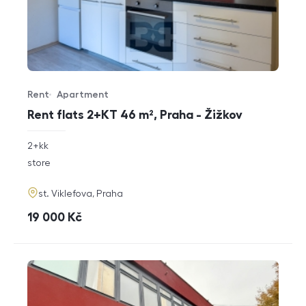
Rent
Apartment
Offer type
Property type
Rent flats 2+KT 46 m², Praha - Žižkov
rozměry
2+kk
disposition
funkce
store
adresa
st. Viklefova, Praha
cena
19 000
Kč