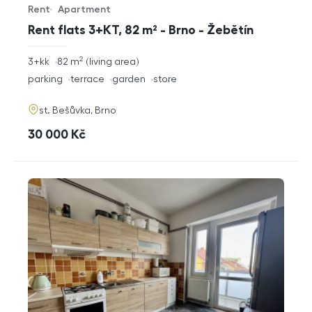
Rent
Apartment
Offer type
Property type
Rent flats 3+KT, 82 m² - Brno - Žebětín
2
rozměry
3+kk
82
m
living area
disposition
funkce
parking
terrace
garden
store
adresa
st. Bešůvka, Brno
cena
30 000
Kč