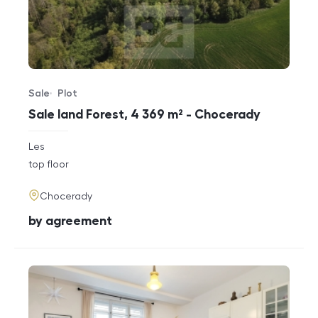
Sale
Plot
Offer type
Property type
Sale land Forest, 4 369 m² - Chocerady
rozměry
Les
disposition
funkce
top floor
adresa
Chocerady
cena
by agreement