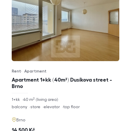
Rent
Apartment
Offer type
Property type
Apartment 1+kk (40m²) Dusíkova street -
Brno
2
rozměry
1+kk
40
m
living area
disposition
funkce
balcony
store
elevator
top floor
adresa
Brno
cena
14 500
Kč