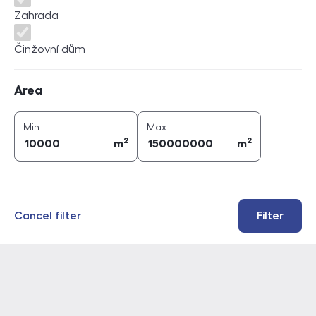
Zahrada
Činžovní dům
Area
Area
2
2
area (
m
)
area (
m
)
Min
Max
2
2
m
m
Cancel filter
Filter