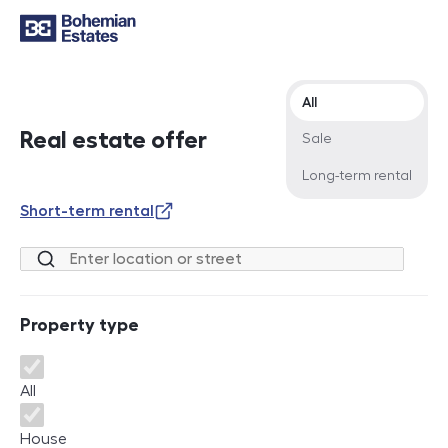
Offer type
All
Real estate offer
Sale
Long-term rental
Short-term rental
Location or street
Property type
Property type
All
House