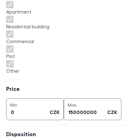
Apartment
Residential building
Commercial
Plot
Other
Price
Price
price (
CZK
)
price (
CZK
)
Min
Max
CZK
CZK
Disposition