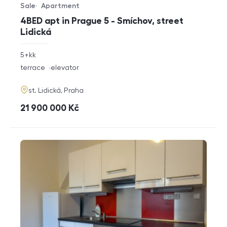
Sale
Apartment
Offer type
Property type
4BED apt in Prague 5 - Smíchov, street
Lidická
rozměry
5+kk
disposition
funkce
terrace
elevator
adresa
st. Lidická, Praha
cena
21 900 000
Kč