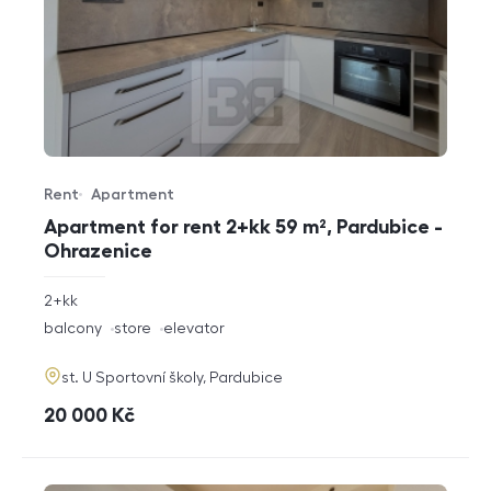
Rent
Apartment
Offer type
Property type
Apartment for rent 2+kk 59 m², Pardubice -
Ohrazenice
rozměry
2+kk
disposition
funkce
balcony
store
elevator
adresa
st. U Sportovní školy, Pardubice
cena
20 000
Kč