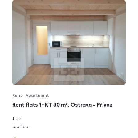
Rent
Apartment
Offer type
Property type
Rent flats 1+KT 30 m², Ostrava - Přívoz
rozměry
1+kk
disposition
funkce
top floor