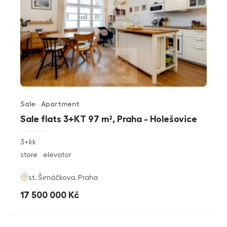
Sale
Apartment
Offer type
Property type
Sale flats 3+KT 97 m², Praha - Holešovice
rozměry
3+kk
disposition
funkce
store
elevator
adresa
st. Šimáčkova, Praha
cena
17 500 000
Kč