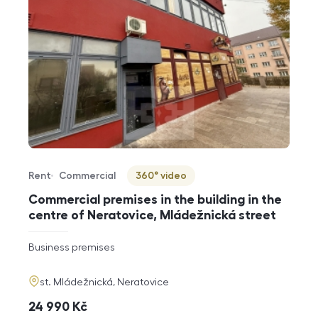
Rent
Commercial
360° video
Offer type
Property type
Virtuální prohlídka
Commercial premises in the building in the
centre of Neratovice, Mládežnická street
rozměry
Business premises
disposition
funkce
adresa
st. Mládežnická, Neratovice
cena
24 990
Kč