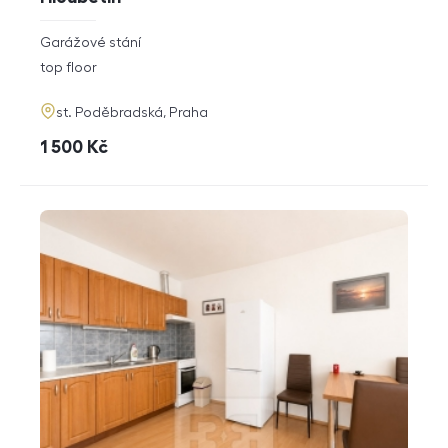
rozměry
Garážové stání
disposition
funkce
top floor
adresa
st. Poděbradská, Praha
cena
1 500
Kč