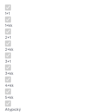
Disposition
1+1
1+kk
2+1
2+kk
3+1
3+kk
4+kk
5+kk
Atypický