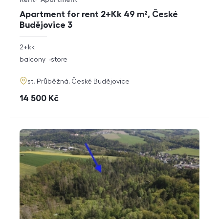
Offer type
Property type
Apartment for rent 2+Kk 49 m², České
Budějovice 3
rozměry
2+kk
disposition
funkce
balcony
store
adresa
st. Průběžná, České Budějovice
cena
14 500
Kč