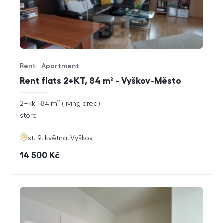
Rent
Apartment
Offer type
Property type
Rent flats 2+KT, 84 m² - Vyškov-Město
2
rozměry
2+kk
84
m
living area
disposition
funkce
store
adresa
st. 9. května, Vyškov
cena
14 500
Kč