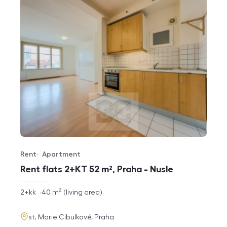
Rent
Apartment
Offer type
Property type
Rent flats 2+KT 52 m², Praha - Nusle
2
rozměry
2+kk
40
m
living area
disposition
funkce
adresa
st. Marie Cibulkové, Praha