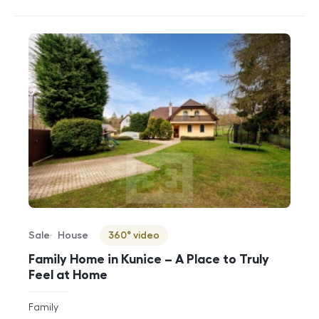
Sale
House
360° video
Offer type
Property type
Virtuální prohlídka
Family Home in Kunice – A Place to Truly
Feel at Home
rozměry
Family
disposition