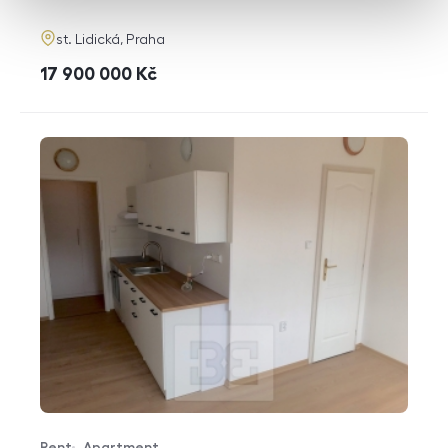
adresa
st. Lidická, Praha
cena
17 900 000
Kč
Rent
Apartment