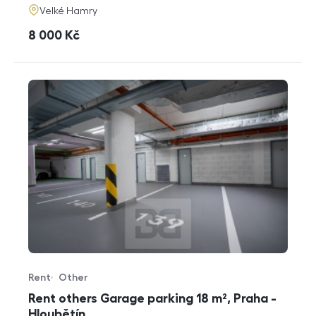
adresa
Velké Hamry
cena
8 000
Kč
Rent
Other
Offer type
Property type
Rent others Garage parking 18 m², Praha -
Hloubětín