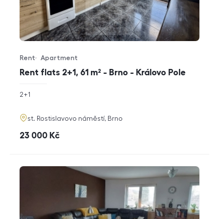
Rent
Apartment
Offer type
Property type
Rent flats 2+1, 61 m² - Brno - Královo Pole
rozměry
2+1
disposition
funkce
adresa
st. Rostislavovo náměstí, Brno
cena
23 000
Kč