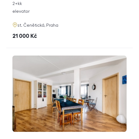
rozměry
2+kk
disposition
funkce
elevator
adresa
st. Čenětická, Praha
cena
21 000
Kč