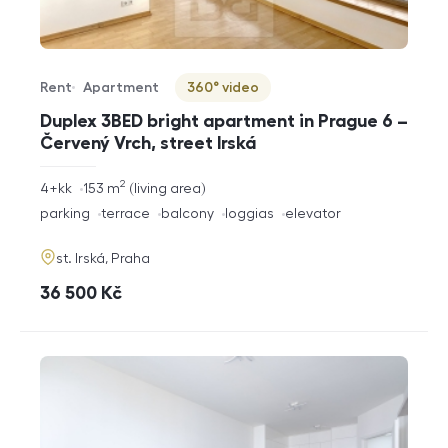
Rent
Apartment
360° video
Offer type
Property type
Virtuální prohlídka
Duplex 3BED bright apartment in Prague 6 –
Červený Vrch, street Irská
2
rozměry
4+kk
153
m
living area
disposition
funkce
parking
terrace
balcony
loggias
elevator
adresa
st. Irská, Praha
cena
36 500
Kč