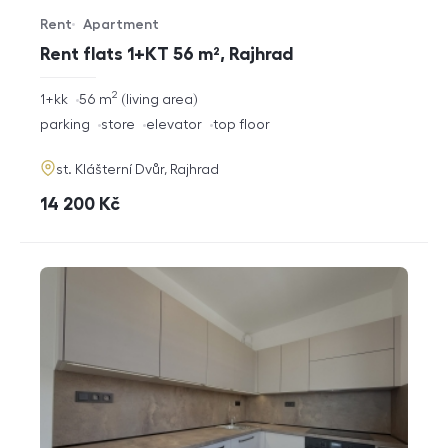
Rent
Apartment
Offer type
Property type
Rent flats 1+KT 56 m², Rajhrad
2
rozměry
1+kk
56
m
living area
disposition
funkce
parking
store
elevator
top floor
adresa
st. Klášterní Dvůr, Rajhrad
cena
14 200
Kč