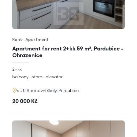
Rent
Apartment
Offer type
Property type
Apartment for rent 2+kk 59 m², Pardubice -
Ohrazenice
rozměry
2+kk
disposition
funkce
balcony
store
elevator
adresa
st. U Sportovní školy, Pardubice
cena
20 000
Kč