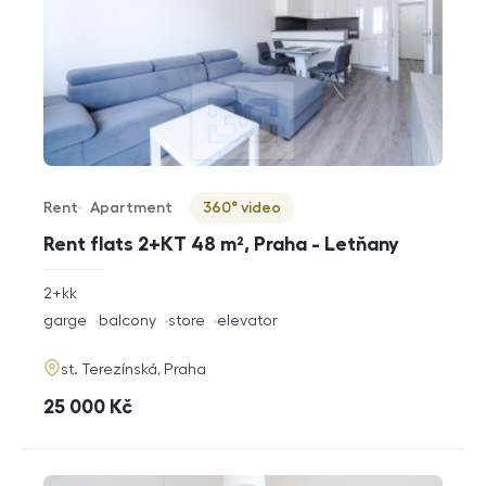
Rent
Apartment
360° video
Offer type
Property type
Virtuální prohlídka
Rent flats 2+KT 48 m², Praha - Letňany
rozměry
2+kk
disposition
funkce
garge
balcony
store
elevator
adresa
st. Terezínská, Praha
cena
25 000
Kč