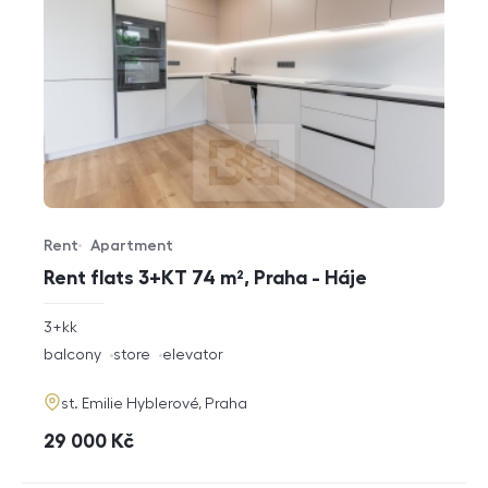
Rent
Apartment
Offer type
Property type
Rent flats 3+KT 74 m², Praha - Háje
rozměry
3+kk
disposition
funkce
balcony
store
elevator
adresa
st. Emilie Hyblerové, Praha
cena
29 000
Kč