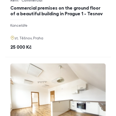
Rent
Commercial
Offer type
Property type
Commercial premises on the ground floor
of a beautiful building in Prague 1 - Tesnov
rozměry
Kanceláře
disposition
funkce
adresa
st. Těšnov, Praha
cena
25 000
Kč