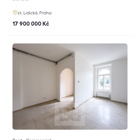
adresa
st. Lidická, Praha
cena
17 900 000
Kč