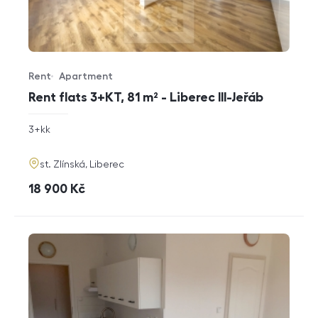
Rent
Apartment
Offer type
Property type
Rent flats 3+KT, 81 m² - Liberec III-Jeřáb
rozměry
3+kk
disposition
funkce
adresa
st. Zlínská, Liberec
cena
18 900
Kč