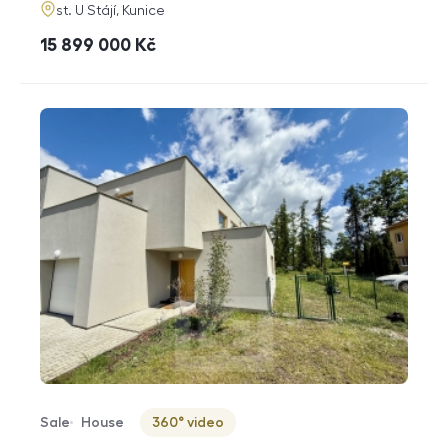
adresa
st. U Stájí, Kunice
cena
15 899 000
Kč
Sale
House
360° video
Offer type
Property type
Virtuální prohlídka