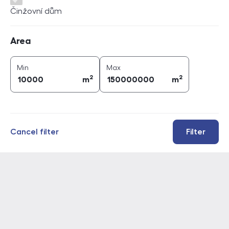
Činžovní dům
Area
Area
2
2
area (
m
)
area (
m
)
Min
Max
2
2
m
m
Cancel filter
Filter