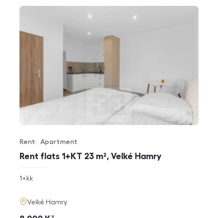
Rent
Apartment
Offer type
Property type
Rent flats 1+KT 23 m², Velké Hamry
rozměry
1+kk
disposition
funkce
adresa
Velké Hamry