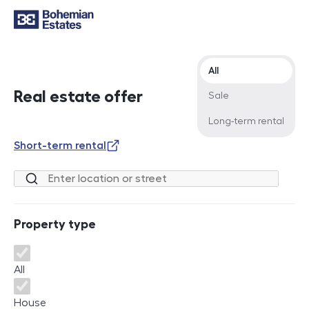
Offer type
All
Real estate offer
Sale
Long-term rental
Short-term rental
Location or street
Property type
Property type
All
House