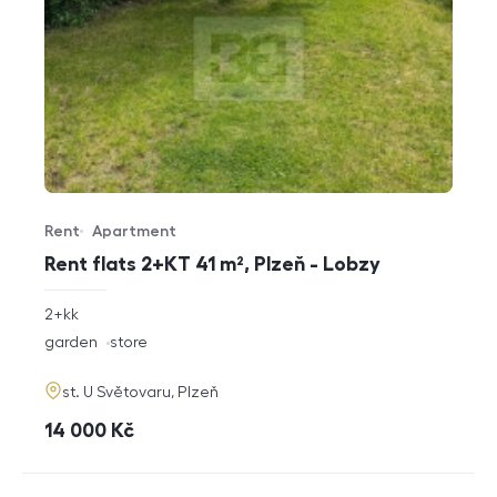
Rent
Apartment
Offer type
Property type
Rent flats 2+KT 41 m², Plzeň - Lobzy
rozměry
2+kk
disposition
funkce
garden
store
adresa
st. U Světovaru, Plzeň
cena
14 000
Kč