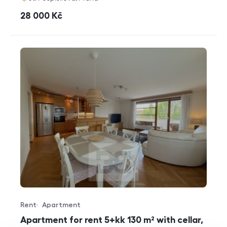
cena
28 000
Kč
Rent
Apartment
Offer type
Property type
Apartment for rent 5+kk 130 m² with cellar,