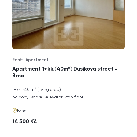
Rent
Apartment
Offer type
Property type
Apartment 1+kk (40m²) Dusíkova street -
Brno
2
rozměry
1+kk
40
m
living area
disposition
funkce
balcony
store
elevator
top floor
adresa
Brno
cena
14 500
Kč