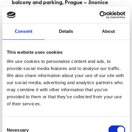
balcony and parking, Prague – Jinonice
rozměry
5+kk
disposition
funkce
parking
balcony
store
elevator
Consent
Details
About
adresa
st. Kohoutových, Praha
cena
49 000
Kč
This website uses cookies
We use cookies to personalise content and ads, to
provide social media features and to analyse our traffic.
We also share information about your use of our site with
our social media, advertising and analytics partners who
may combine it with other information that you’ve
provided to them or that they’ve collected from your use
of their services.
Consent
Necessary
Selection