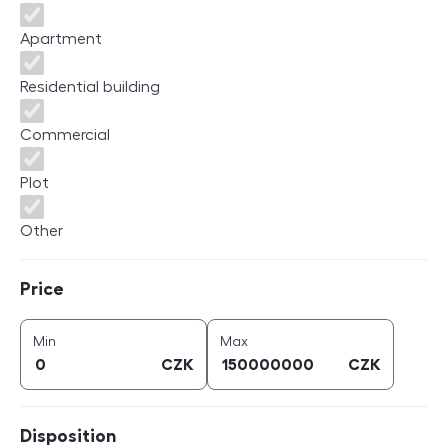
Apartment
Residential building
Commercial
Plot
Other
Price
Price
price (
CZK
)
price (
CZK
)
Min
Max
CZK
CZK
Disposition