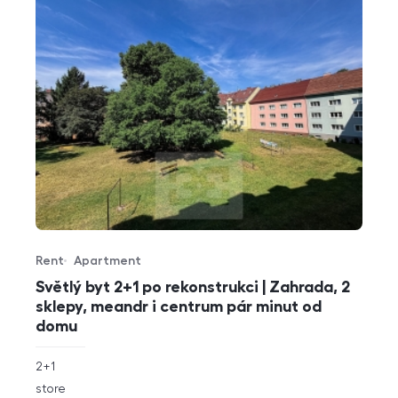
Rent
Apartment
Offer type
Property type
Světlý byt 2+1 po rekonstrukci | Zahrada, 2
sklepy, meandr i centrum pár minut od
domu
rozměry
2+1
disposition
funkce
store