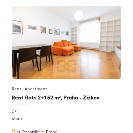
Rent
Apartment
Offer type
Property type
Rent flats 2+1 52 m², Praha - Žižkov
rozměry
2+1
disposition
funkce
store
adresa
st. Pospíšilova, Praha