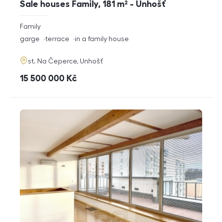
Sale houses Family, 181 m² - Unhošť
rozměry
Family
disposition
funkce
garge
terrace
in a family house
adresa
st. Na Čeperce, Unhošť
cena
15 500 000
Kč