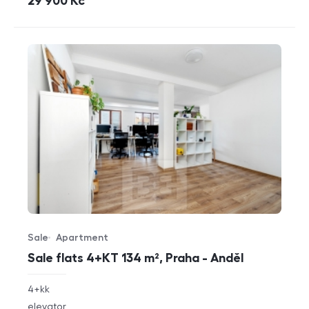
cena
29 900
Kč
Sale
Apartment
Offer type
Property type
Sale flats 4+KT 134 m², Praha - Anděl
rozměry
4+kk
disposition
funkce
elevator