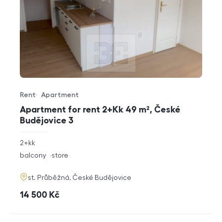
Rent
Apartment
Offer type
Property type
Apartment for rent 2+Kk 49 m², České
Budějovice 3
rozměry
2+kk
disposition
funkce
balcony
store
adresa
st. Průběžná, České Budějovice
cena
14 500
Kč