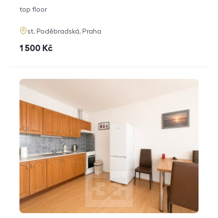
disposition
funkce
top floor
adresa
st. Poděbradská, Praha
cena
1 500
Kč