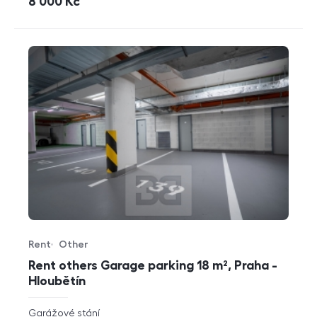
cena
8 000
Kč
Rent
Other
Offer type
Property type
Rent others Garage parking 18 m², Praha -
Hloubětín
rozměry
Garážové stání