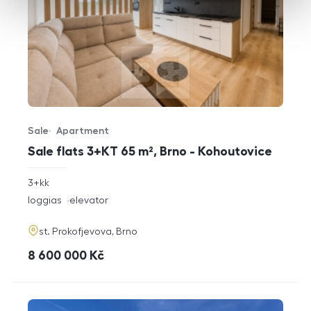
Sale
Apartment
Offer type
Property type
Sale flats 3+KT 65 m², Brno - Kohoutovice
rozměry
3+kk
disposition
funkce
loggias
elevator
adresa
st. Prokofjevova, Brno
cena
8 600 000
Kč