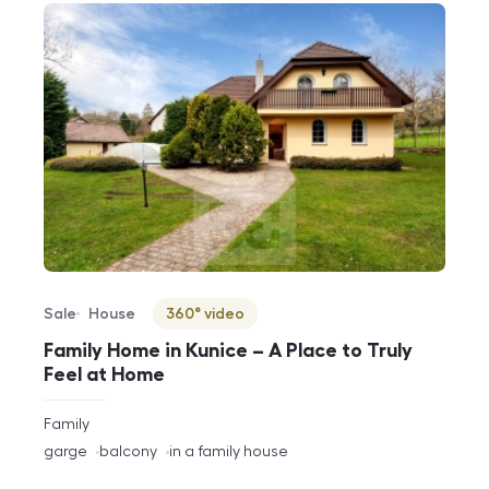
Sale
House
360° video
Offer type
Property type
Virtuální prohlídka
Family Home in Kunice – A Place to Truly
Feel at Home
rozměry
Family
disposition
funkce
garge
balcony
in a family house