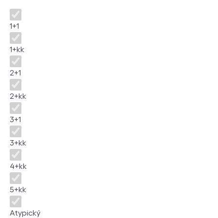
Disposition
1+1
1+kk
2+1
2+kk
3+1
3+kk
4+kk
5+kk
Atypický