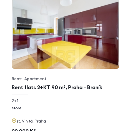
Rent
Apartment
Offer type
Property type
Rent flats 2+KT 90 m², Praha - Braník
rozměry
2+1
disposition
funkce
store
adresa
st. Vlnitá, Praha