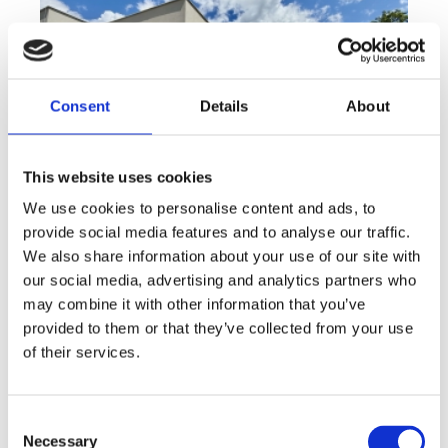
Consent
Details
About
This website uses cookies
We use cookies to personalise content and ads, to
provide social media features and to analyse our traffic.
We also share information about your use of our site with
Sale
House
360° video
Offer type
Property type
Virtuální prohlídka
our social media, advertising and analytics partners who
Sale houses Family, 181 m² - Unhošť
may combine it with other information that you’ve
provided to them or that they’ve collected from your use
rozměry
Family
of their services.
disposition
funkce
garge
terrace
in a family house
adresa
st. Na Čeperce, Unhošť
Consent
Necessary
Selection
cena
15 500 000
Kč