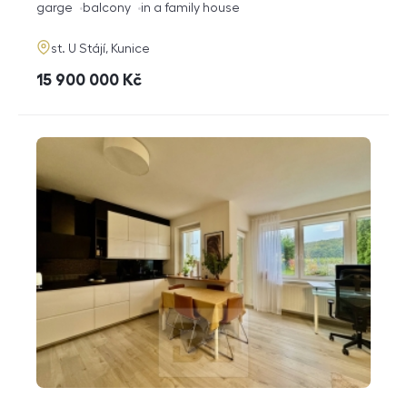
funkce
garge
balcony
in a family house
adresa
st. U Stájí, Kunice
cena
15 900 000
Kč