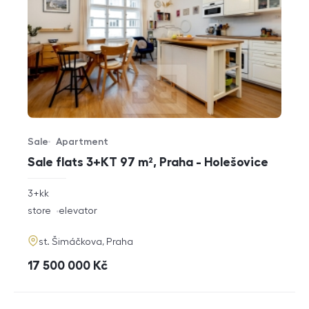
Sale
Apartment
Offer type
Property type
Sale flats 3+KT 97 m², Praha - Holešovice
rozměry
3+kk
disposition
funkce
store
elevator
adresa
st. Šimáčkova, Praha
cena
17 500 000
Kč