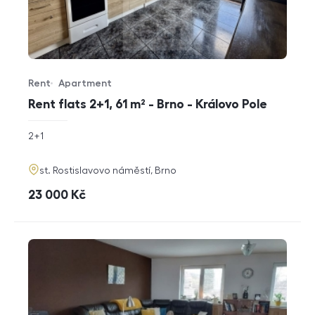
Rent
Apartment
Offer type
Property type
Rent flats 2+1, 61 m² - Brno - Královo Pole
rozměry
2+1
disposition
funkce
adresa
st. Rostislavovo náměstí, Brno
cena
23 000
Kč