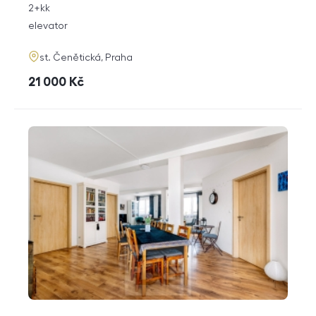
rozměry
2+kk
disposition
funkce
elevator
adresa
st. Čenětická, Praha
cena
21 000
Kč