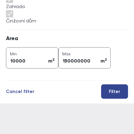
Zahrada
Činžovní dům
Area
Area
2
2
area (
m
)
area (
m
)
Min
Max
2
2
m
m
Cancel filter
Filter