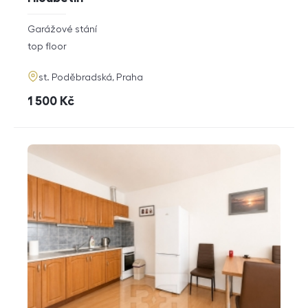
rozměry
Garážové stání
disposition
funkce
top floor
adresa
st. Poděbradská, Praha
cena
1 500
Kč