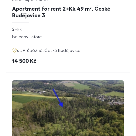
Offer type
Property type
Apartment for rent 2+Kk 49 m², České
Budějovice 3
rozměry
2+kk
disposition
funkce
balcony
store
adresa
st. Průběžná, České Budějovice
cena
14 500
Kč