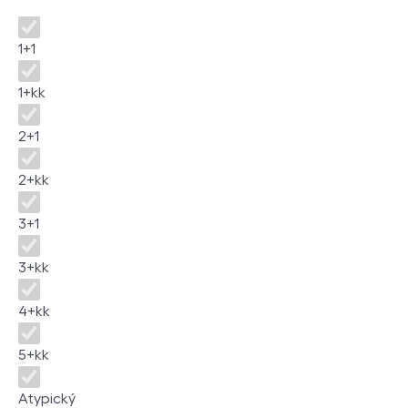
Disposition
1+1
1+kk
2+1
2+kk
3+1
3+kk
4+kk
5+kk
Atypický