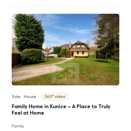
Sale
House
360° video
Offer type
Property type
Virtuální prohlídka
Family Home in Kunice – A Place to Truly
Feel at Home
rozměry
Family
disposition