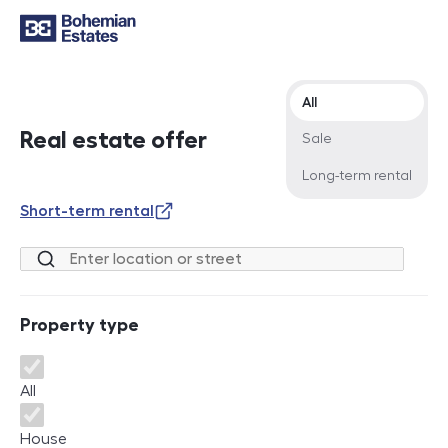
Offer type
All
Real estate offer
Sale
Long-term rental
Short-term rental
Location or street
Property type
Property type
All
House