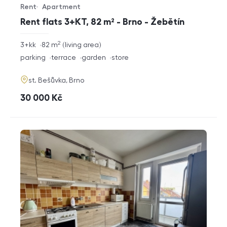
Rent
Apartment
Offer type
Property type
Rent flats 3+KT, 82 m² - Brno - Žebětín
2
rozměry
3+kk
82
m
living area
disposition
funkce
parking
terrace
garden
store
adresa
st. Bešůvka, Brno
cena
30 000
Kč