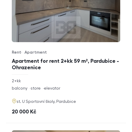
Rent
Apartment
Offer type
Property type
Apartment for rent 2+kk 59 m², Pardubice -
Ohrazenice
rozměry
2+kk
disposition
funkce
balcony
store
elevator
adresa
st. U Sportovní školy, Pardubice
cena
20 000
Kč