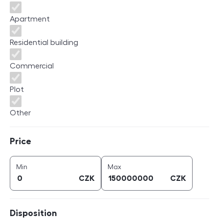
Apartment
Residential building
Commercial
Plot
Other
Price
Price
price (
CZK
)
price (
CZK
)
Min
Max
CZK
CZK
Disposition