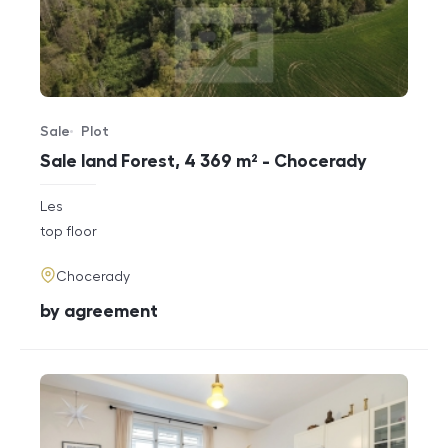
Sale
Plot
Offer type
Property type
Sale land Forest, 4 369 m² - Chocerady
rozměry
Les
disposition
funkce
top floor
adresa
Chocerady
cena
by agreement