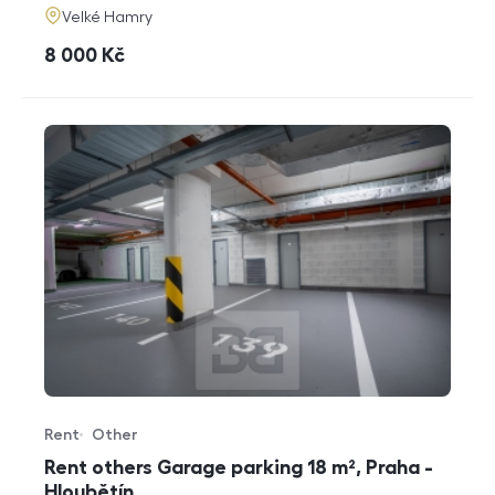
adresa
Velké Hamry
cena
8 000
Kč
Rent
Other
Offer type
Property type
Rent others Garage parking 18 m², Praha -
Hloubětín