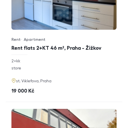
Rent
Apartment
Offer type
Property type
Rent flats 2+KT 46 m², Praha - Žižkov
rozměry
2+kk
disposition
funkce
store
adresa
st. Viklefova, Praha
cena
19 000
Kč