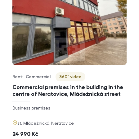
Rent
Commercial
360° video
Offer type
Property type
Virtuální prohlídka
Commercial premises in the building in the
centre of Neratovice, Mládežnická street
rozměry
Business premises
disposition
funkce
adresa
st. Mládežnická, Neratovice
cena
24 990
Kč