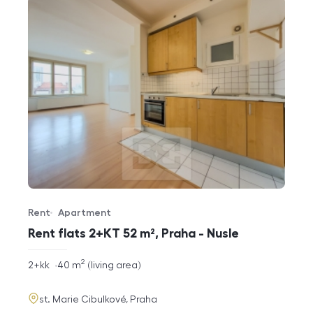
Rent
Apartment
Offer type
Property type
Rent flats 2+KT 52 m², Praha - Nusle
2
rozměry
2+kk
40
m
living area
disposition
funkce
adresa
st. Marie Cibulkové, Praha