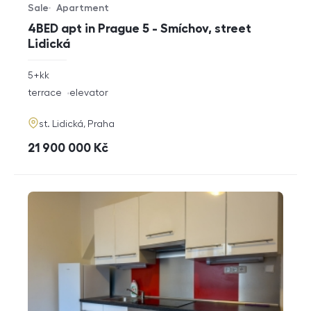
Sale
Apartment
Offer type
Property type
4BED apt in Prague 5 - Smíchov, street
Lidická
rozměry
5+kk
disposition
funkce
terrace
elevator
adresa
st. Lidická, Praha
cena
21 900 000
Kč