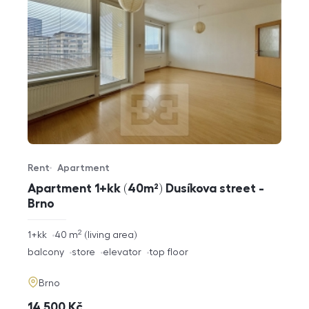
Rent
Apartment
Offer type
Property type
Apartment 1+kk (40m²) Dusíkova street -
Brno
2
rozměry
1+kk
40
m
living area
disposition
funkce
balcony
store
elevator
top floor
adresa
Brno
cena
14 500
Kč