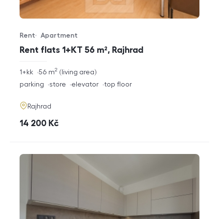
Rent
Apartment
Offer type
Property type
Rent flats 1+KT 56 m², Rajhrad
2
rozměry
1+kk
56
m
living area
disposition
funkce
parking
store
elevator
top floor
adresa
Rajhrad
cena
14 200
Kč