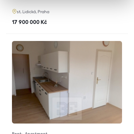
adresa
st. Lidická, Praha
cena
17 900 000
Kč
Rent
Apartment