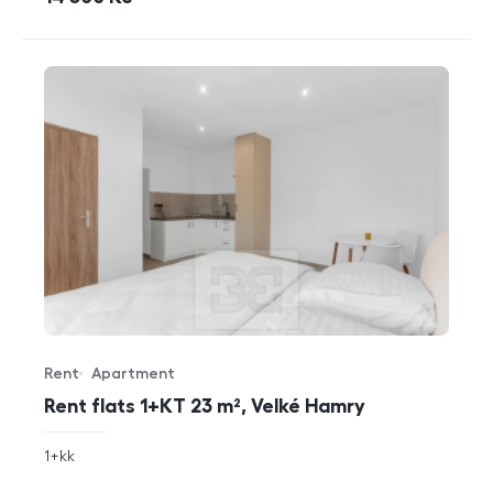
Rent
Apartment
Offer type
Property type
Rent flats 1+KT 23 m², Velké Hamry
rozměry
1+kk
disposition
funkce