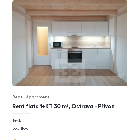
Rent
Apartment
Offer type
Property type
Rent flats 1+KT 30 m², Ostrava - Přívoz
rozměry
1+kk
disposition
funkce
top floor