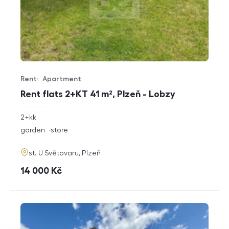
Rent
Apartment
Offer type
Property type
Rent flats 2+KT 41 m², Plzeň - Lobzy
rozměry
2+kk
disposition
funkce
garden
store
adresa
st. U Světovaru, Plzeň
cena
14 000
Kč